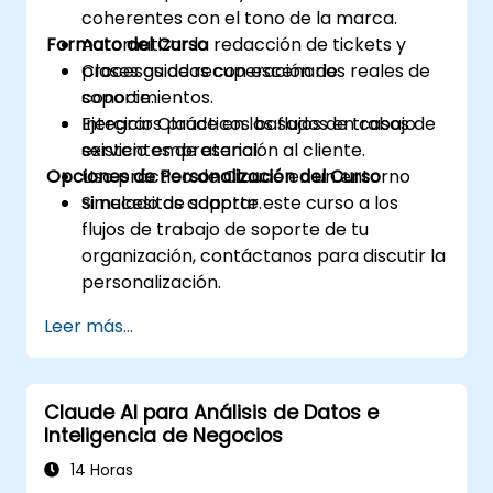
coherentes con el tono de la marca.
Formato del Curso
Automatizar la redacción de tickets y
procesos de recuperación de
Clases guiadas con escenarios reales de
conocimientos.
soporte.
Integrar Claude en los flujos de trabajo
Ejercicios prácticos basados en casos de
existentes de atención al cliente.
servicio empresarial.
Opciones de Personalización del Curso
Uso práctico de Claude en un entorno
simulado de soporte.
Si necesitas adaptar este curso a los
flujos de trabajo de soporte de tu
organización, contáctanos para discutir la
personalización.
Leer más...
Claude AI para Análisis de Datos e
Inteligencia de Negocios
14 Horas