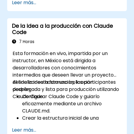
Leer más...
una única instrucción hasta obtener un
SharePoint y OneDrive).
resultado funcional. Este taller de un día
ofrece a los participantes experiencia
De la idea a la producción con Claude
práctica estructurada: configurar Claude
Code
Code para proyectos reales, redactar
delegaciones que produzcan resultados
7 Horas
revisables, usar CLAUDE.md como memoria
Esta formación en vivo, impartida por un
persistente del proyecto y conectar
instructor, en México está dirigida a
herramientas internas mediante el Protocolo
desarrolladores con conocimientos
de Contexto de Modelos (MCP).
intermedios que deseen llevar un proyecto
desde la idea hasta una aplicación
Al finalizar esta formación, los participantes
desplegada y lista para producción utilizando
podrán:
Claude Code.
Configurar Claude Code y guiarlo
eficazmente mediante un archivo
CLAUDE.md.
Crear la estructura inicial de una
aplicación e integrar datos y un CMS.
Leer más...
Construir pruebas y realizar control de