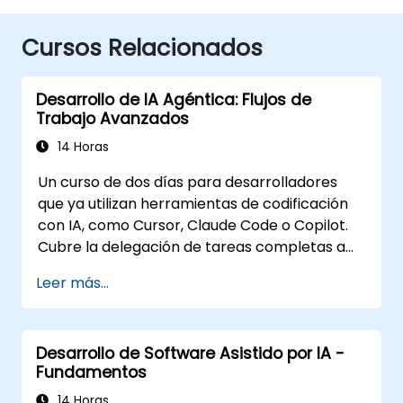
Cursos Relacionados
Desarrollo de IA Agéntica: Flujos de
Trabajo Avanzados
14 Horas
Un curso de dos días para desarrolladores
que ya utilizan herramientas de codificación
con IA, como Cursor, Claude Code o Copilot.
Cubre la delegación de tareas completas a
agentes, la construcción del ecosistema de
Leer más...
personalización (Reglas, AGENTS.md,
Habilidades, MCP, Agentes), la conexión y
creación de servidores MCP, la ejecución
Desarrollo de Software Asistido por IA -
simultánea de agentes y un flujo de trabajo
Fundamentos
agéntico estructurado. El contenido es
independiente de la herramienta. Se basa en
14 Horas