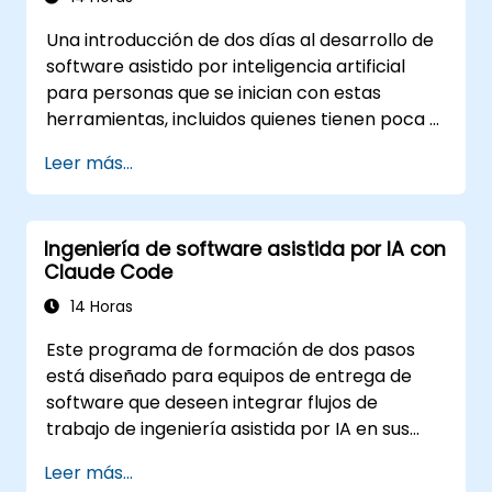
el curso de Fundamentos.
Una introducción de dos días al desarrollo de
software asistido por inteligencia artificial
para personas que se inician con estas
herramientas, incluidos quienes tienen poca o
ninguna experiencia en programación. Se
Leer más...
cubre cómo funcionan las herramientas,
cómo dirigirlas mediante prompts y cómo
aplicarlas a tareas comunes: crear un
Ingeniería de software asistida por IA con
pequeño proyecto desde cero, trabajar en
Claude Code
una base de código existente y revisar los
resultados. El material es independiente del
14 Horas
proveedor de herramientas y se aplica a
Este programa de formación de dos pasos
Cursor, Claude Code, Copilot y herramientas
está diseñado para equipos de entrega de
similares. Este curso precede al curso Flujos
software que deseen integrar flujos de
de Trabajo Avanzados de Desarrollo con IA
trabajo de ingeniería asistida por IA en sus
Agéntica.
actividades diarias utilizando Claude Code.
Leer más...