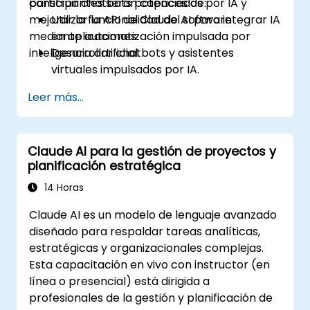
construir chatbots potenciados por IA y
participantes serán capaces de:
mejorar la funcionalidad del software
Utilizar la API de Claude AI para integrar IA
mediante automatización impulsada por
en aplicaciones.
inteligencia artificial.
Desarrollar chatbots y asistentes
virtuales impulsados por IA.
Mejorar las aplicaciones con
Leer más...
automatización y procesamiento del
lenguaje natural (NLP) potenciados por IA.
Optimizar y ajustar finamente los
Claude AI para la gestión de proyectos y
modelos de Claude AI para diferentes
planificación estratégica
casos de uso.
14 Horas
Claude AI es un modelo de lenguaje avanzado
diseñado para respaldar tareas analíticas,
estratégicas y organizacionales complejas.
Esta capacitación en vivo con instructor (en
línea o presencial) está dirigida a
profesionales de la gestión y planificación de