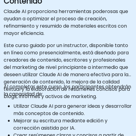
Contenido
Claude AI proporciona herramientas poderosas que
ayudan a optimizar el proceso de creación,
refinamiento y resumido de materiales escritos con
mayor eficiencia.
Este curso guiado por un instructor, disponible tanto
en línea como presencialmente, está diseñado para
creadores de contenido, escritores y profesionales
del marketing de nivel principiante a intermedio que
deseen utilizar Claude AI de manera efectiva para la
generación de contenido, la mejora de la calidad
Al completar este curso, los participantes obtendrán
textual y la elaboración de resúmenes concisos para
la capacidad de:
blogs, informes y activos de marketing.
Utilizar Claude AI para generar ideas y desarrollar
más conceptos de contenido.
Mejorar su escritura mediante edición y
corrección asistida por IA.
Crear resúmenes claros y concisos a partir de