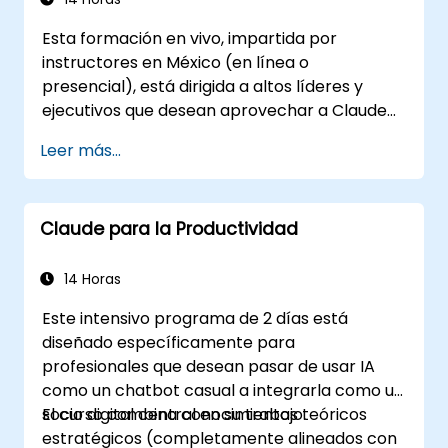
validación del contenido generado por IA.
Esta formación en vivo, impartida por
instructores en México (en línea o
presencial), está dirigida a altos líderes y
ejecutivos que desean aprovechar a Claude
como asistente empresarial estratégico para
Leer más...
mejorar la toma de decisiones, acelerar la
planificación y construir una ventaja
competitiva mediante un liderazgo
Claude para la Productividad
potenciado con IA.
14 Horas
Este intensivo programa de 2 días está
diseñado específicamente para
profesionales que desean pasar de usar IA
como un chatbot casual a integrarla como un
socio digital central en su trabajo.
El curso combina conocimientos teóricos
estratégicos (completamente alineados con