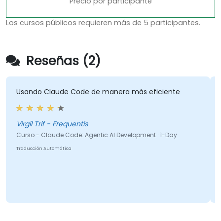
Precio por participante
Los cursos públicos requieren más de 5 participantes.
Reseñas (2)
Usando Claude Code de manera más eficiente
"
h
t
Virgil Trif - Frequentis
Curso - Claude Code: Agentic AI Development · 1-Day
Traducción Automática
C
A
T