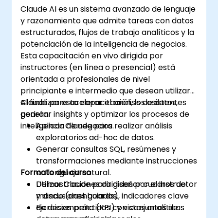
Claude AI es un sistema avanzado de lenguaje
y razonamiento que admite tareas con datos
estructurados, flujos de trabajo analíticos y la
potenciación de la inteligencia de negocios.
Esta capacitación en vivo dirigida por
instructores (en línea o presencial) está
orientada a profesionales de nivel
principiante e intermedio que desean utilizar
Claude para acelerar el análisis de datos,
Al finalizar esta capacitación, los asistentes
generar insights y optimizar los procesos de
podrán:
inteligencia de negocios.
Aplicar Claude para realizar análisis
exploratorios ad-hoc de datos.
Generar consultas SQL, resúmenes y
transformaciones mediante instrucciones
Formato del curso
en lenguaje natural.
Utilizar Claude para diseñar cuadros de
Demostraciones dirigidas por el instructor
mando (dashboards), indicadores clave
y discusiones guiadas.
de desempeño (KPI) y vistas analíticas
Ejercicios prácticos con conjuntos de