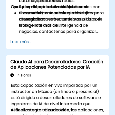
con mayor eficiencia.
datos empresariales reales.
Opciones de personalización del curso
Interpretar los datos empresariales con
Aplicación práctica de Claude en
una precisión mejorada gracias al
escenarios centrados en la inteligencia
Si necesita personalizar el contenido para
razonamiento estructurado asistido por
de negocios.
alinearlo con sus herramientas o flujos de
inteligencia artificial.
trabajo internos de inteligencia de
negocios, contáctenos para organizar
una versión adaptada a sus necesidades.
Leer más...
Claude AI para Desarrolladores: Creación
de Aplicaciones Potenciadas por IA
14 Horas
Esta capacitación en vivo impartida por un
instructor en México (en línea o presencial)
está dirigida a desarrolladores de software e
ingenieros de IA de nivel intermedio que
deseen integrar Claude AI en sus aplicaciones,
Al finalizar esta capacitación, los