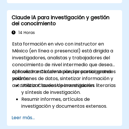
Claude IA para investigación y gestión
del conocimiento
14 Horas
Esta formación en vivo con instructor en
México (en línea o presencial) está dirigida a
investigadores, analistas y trabajadores del
conocimiento de nivel intermedio que desean
aprovechar Claude IA para procesar grandes
Al finalizar esta formación, los participantes
volúmenes de datos, sintetizar información y
podrán:
automatizar tareas de investigación.
Utilizar Claude IA para revisiones literarias
y síntesis de investigación.
Resumir informes, artículos de
investigación y documentos extensos.
Extraer ideas clave y tendencias a partir
Leer más...
de datos estructurados y no
estructurados.