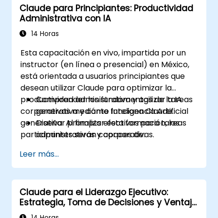
Claude para Principiantes: Productividad
gestión de tareas basadas en IA.
Administrativa con IA
14 Horas
Esta capacitación en vivo, impartida por un
instructor (en línea o presencial) en México,
está orientada a usuarios principiantes que
desean utilizar Claude para optimizar la
productividad administrativa y agilizar tareas
Comprender los fundamentos de la IA
corporativas mediante Inteligencia Artificial
generativa y cómo funciona Claude.
generativa. Al finalizar esta formación, los
Diseñar prompts efectivos para tareas
participantes serán capaces de:
administrativas y corporativas.
Redactar y mejorar documentos, correos
Leer más...
y reportes con ayuda de IA.
Organizar tareas y optimizar actividades
diarias.
Claude para el Liderazgo Ejecutivo:
Utilizar Claude como apoyo para análisis
Estrategia, Toma de Decisiones y Ventaja
básico de información y hojas de cálculo.
Competitiva
Aplicar buenas prácticas de seguridad y
14 Horas