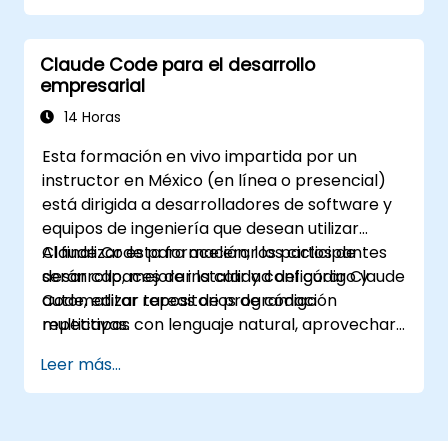
calidad con subagentes.
Configurar el despliegue automatizado en
Claude Code para el desarrollo
Vercel o Cloud Run.
empresarial
14 Horas
Esta formación en vivo impartida por un
instructor en México (en línea o presencial)
está dirigida a desarrolladores de software y
equipos de ingeniería que desean utilizar
Claude Code para acelerar los ciclos de
Al finalizar esta formación, los participantes
desarrollo, mejorar la calidad del código y
serán capaces de instalar y configurar Claude
automatizar tareas de programación
Code, editar repositorios de código
repetitivas.
multicapas con lenguaje natural, aprovechar
los modos de aprobación e integrarse con Git
Leer más...
y CI/CD.