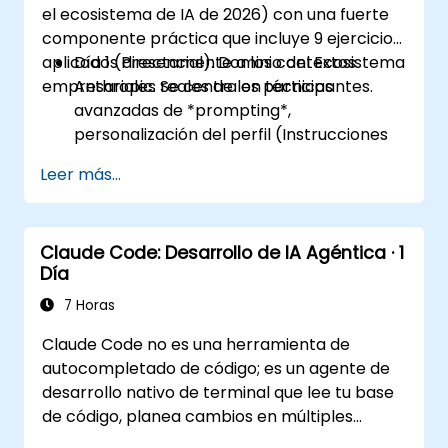
el ecosistema de IA de 2026) con una fuerte
componente práctica que incluye 9 ejercicios
aplicados directamente a los contextos
Día 1 (Presencial): Dominio del Ecosistema
empresariales reales de los participantes.
Anthropic. Se centra en técnicas
avanzadas de *prompting*,
personalización del perfil (Instrucciones
Personalizadas) y aprovechamiento de
Leer más...
espacios de trabajo persistentes
(Proyectos, Artefactos y Habilidades)
para gestionar bases de conocimiento
Claude Code: Desarrollo de IA Agéntica · 1
internas.
Día
Día 2 (En línea): Automatización e
Integración del Ecosistema. Se centra en
7 Horas
ejecutar Claude en segundo plano
Claude Code no es una herramienta de
mediante las características de Cowork,
autocompletado de código; es un agente de
el ecosistema MCP (Protocolo de
desarrollo nativo de terminal que lee tu base
Contexto del Modelo) y la integración
de código, planea cambios en múltiples
nativa y fluida con la suite Microsoft 365
pasos, ejecuta pruebas y dirige tareas desde
(Word, Excel, PowerPoint, Teams,