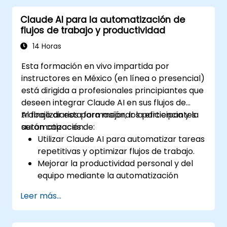
Integrar Claude IA en flujos de trabajo de
Claude AI para la automatización de
investigación y gestión del conocimiento.
flujos de trabajo y productividad
14 Horas
Esta formación en vivo impartida por
instructores en México (en línea o presencial)
está dirigida a profesionales principiantes que
deseen integrar Claude AI en sus flujos de
trabajo diarios para mejorar la eficiencia y la
Al finalizar esta formación, los participantes
automatización.
serán capaces de:
Utilizar Claude AI para automatizar tareas
repetitivas y optimizar flujos de trabajo.
Mejorar la productividad personal y del
equipo mediante la automatización
impulsada por IA.
Leer más...
Integrar Claude AI con las herramientas y
plataformas empresariales existentes.
Optimizar la toma de decisiones y la