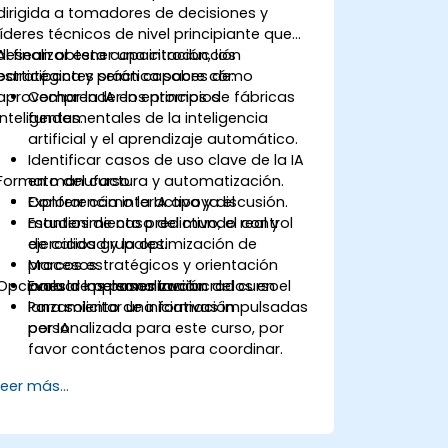
dirigida a tomadores de decisiones y
líderes técnicos de nivel principiante que
desean obtener una introducción
Al finalizar esta capacitación, los
estratégica y práctica sobre cómo
participantes serán capaces de:
aprovechar la IA en entornos de fábricas
Comprender los principios
inteligentes.
fundamentales de la inteligencia
artificial y el aprendizaje automático.
Identificar casos de uso clave de la IA
Formato del curso
en manufactura y automatización.
Explorar cómo la IA apoya el
Conferencia interactiva y discusión.
mantenimiento predictivo, el control
Estudios de caso del mundo real y
de calidad y la optimización de
ejercicios grupales.
procesos.
Marcos estratégicos y orientación
Opciones de personalización del curso
Evaluar los pasos involucrados en el
para la implementación.
lanzamiento de iniciativas impulsadas
Para solicitar una formación
por IA.
personalizada para este curso, por
favor contáctenos para coordinar.
Leer más...