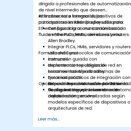
dirigida a profesionales de automatizació
de nivel intermedio que deseen
interconectar e integrar dispositivos de
Al finalizar esta formación, los
automatización Allen Bradley utilizando
participantes estarán preparados para:
Ethernet para lograr una comunicación
Configurar la comunicación basada
fluida entre PLCs, HMIs, servidores y routers.
en Ethernet dentro del ecosistema
Allen Bradley.
Integrar PLCs, HMIs, servidores y routers
Formato del Curso
utilizando protocolos de comunicació
comunes.
Instrucción guiada con
Implementar topologías de red en
demostraciones utilizando
entornos reales para sistemas de
herramientas Allen Bradley.
automatización.
Ejercicios prácticos de integración con
Opciones de Personalización del Curso
Solucionar problemas de conectividad
dispositivos conectados por Ethernet.
de dispositivos e intercambio de
Configuración y pruebas en un entorn
Se pueden organizar versiones de
datos.
de laboratorio en vivo.
capacitación personalizadas según
modelos específicos de dispositivos o
arquitecturas de red.
Leer más...