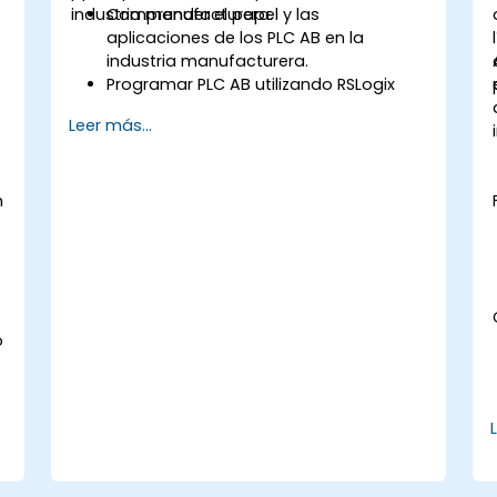
n
industria manufacturera.
Comprender el papel y las
aplicaciones de los PLC AB en la
industria manufacturera.
Programar PLC AB utilizando RSLogix
5000/Studio 5000.
Leer más...
Diagnosticar problemas comunes y
realizar mantenimiento en sistemas
PLC.
n
Diseñar e implementar un sistema
controlado por PLC para un proceso
de manufactura.
Demostrar competencia en la
programación de PLC mediante un
proyecto práctico.
o