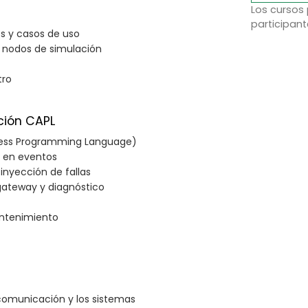
Los cursos
participant
s y casos de uso
, nodos de simulación
tro
ción CAPL
cess Programming Language)
a en eventos
 inyección de fallas
gateway y diagnóstico
antenimiento
comunicación y los sistemas