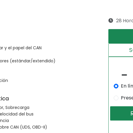
28 Hor
r y el papel del CAN
S
adores (estándar/extendido)
ción
En lí
Pres
tica
or, Sobrecarga
velocidad del bus
encia
sobre CAN (UDS, OBD-II)