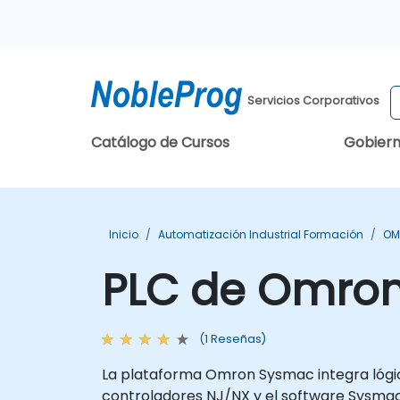
Servicios Corporativos
Catálogo de Cursos
Gobier
Inicio
Automatización Industrial Formación
OM
PLC de Omron
(1 Reseñas)
La plataforma Omron Sysmac integra lógica
controladores NJ/NX y el software Sysmac