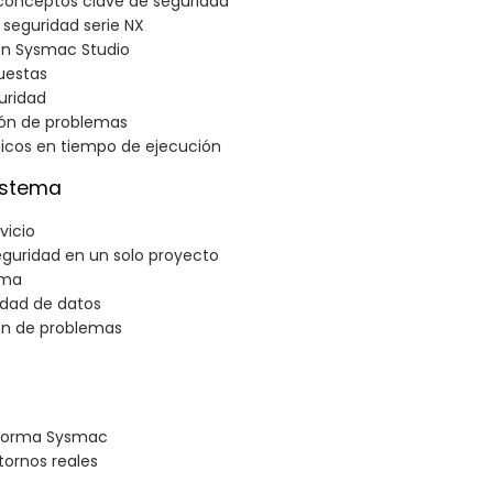
conceptos clave de seguridad
 seguridad serie NX
en Sysmac Studio
uestas
uridad
ción de problemas
ticos en tiempo de ejecución
sistema
vicio
eguridad en un solo proyecto
ema
idad de datos
ión de problemas
aforma Sysmac
tornos reales