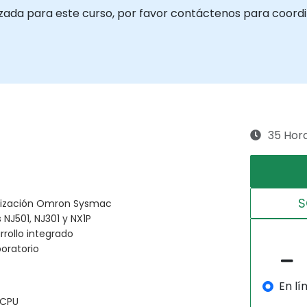
izada para este curso, por favor contáctenos para coordi
35 Hor
S
atización Omron Sysmac
 NJ501, NJ301 y NX1P
rollo integrado
boratorio
En lí
 CPU