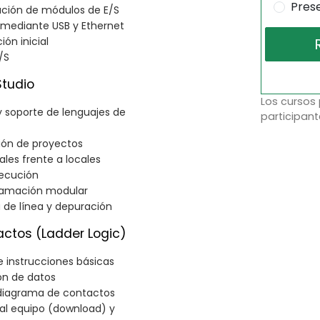
Pres
ación de módulos de E/S
 mediante USB y Ethernet
ón inicial
/S
Studio
Los cursos
 y soporte de lenguajes de
participant
tión de proyectos
ales frente a locales
jecución
gramación modular
 de línea y depuración
ctos (Ladder Logic)
 instrucciones básicas
ón de datos
diagrama de contactos
al equipo (download) y