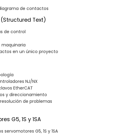
diagrama de contactos
(Structured Text)
as de control
e maquinaria
ctos en un único proyecto
ología
ntroladores NJ/NX
sclavos EtherCAT
ivos y direccionamiento
y resolución de problemas
es G5, 1S y 1SA
os servomotores G5, 1S y 1SA