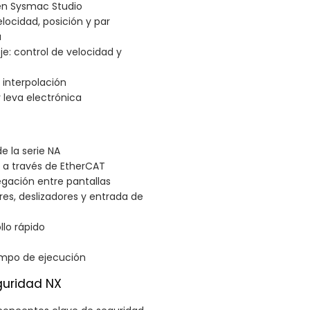
 en Sysmac Studio
locidad, posición y par
a
e: control de velocidad y
 interpolación
 leva electrónica
e la serie NA
X a través de EtherCAT
egación entre pantallas
res, deslizadores y entrada de
llo rápido
empo de ejecución
guridad NX