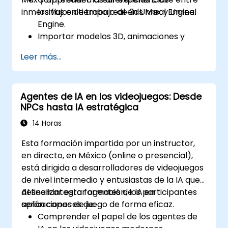
inmersivas en tiempo real en Unreal Engine.
los flujos de trabajo de 3ds Max y Unreal
Engine.
Importar modelos 3D, animaciones y
activos desde 3ds Max hacia Unreal
Leer más...
Engine.
Crear y personalizar materiales, texturas
y sombreadores en Unreal Engine.
Agentes de IA en los videojuegos: Desde
Configurar iluminación dinámica e
NPCs hasta IA estratégica
iluminación global para renderizado en
tiempo real.
14 Horas
Implementar interactividad y mecánicas
Esta formación impartida por un instructor,
de juego utilizando la programación visual
en directo, en México (online o presencial),
de Blueprint.
está dirigida a desarrolladores de videojuegos
Optimizar activos y escenas para un
de nivel intermedio y entusiastas de la IA que
rendimiento y eficiencia en tiempo real.
deseen integrar agentes de IA en
Al finalizar esta formación, los participantes
aplicaciones de juego de forma eficaz.
serán capaces de:
Comprender el papel de los agentes de