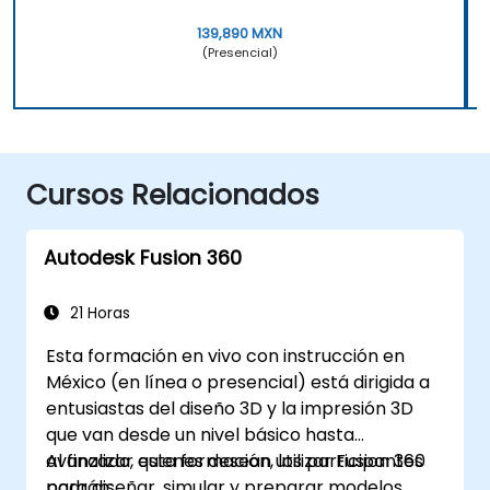
139,890 MXN
(Presencial)
Cursos Relacionados
Autodesk Fusion 360
21 Horas
Esta formación en vivo con instrucción en
México (en línea o presencial) está dirigida a
entusiastas del diseño 3D y la impresión 3D
que van desde un nivel básico hasta
avanzado, quienes desean utilizar Fusion 360
Al finalizar esta formación, los participantes
para diseñar, simular y preparar modelos
podrán: