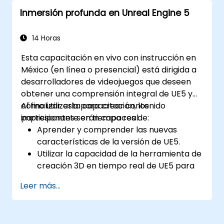
Inmersión profunda en Unreal Engine 5
14 Horas
Esta capacitación en vivo con instrucción en
México (en línea o presencial) está dirigida a
desarrolladores de videojuegos que deseen
obtener una comprensión integral de UE5 y
cómo utilizarlo para crear contenido
Al finalizar esta capacitación, los
impresionante en tiempo real.
participantes serán capaces de:
Aprender y comprender las nuevas
características de la versión de UE5.
Utilizar la capacidad de la herramienta de
creación 3D en tiempo real de UE5 para
generar visuales realistas.
Leer más...
Explorar y construir mundos y juegos
visuales.
Aprender y dominar los principios del