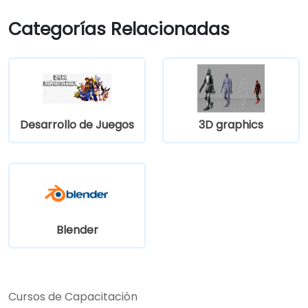
diseño de videojuegos.
Crear animaciones de escenas
Categorías Relacionadas
cinemáticas.
Desarrollo de Juegos
3D graphics
Blender
Cursos de Capacitación