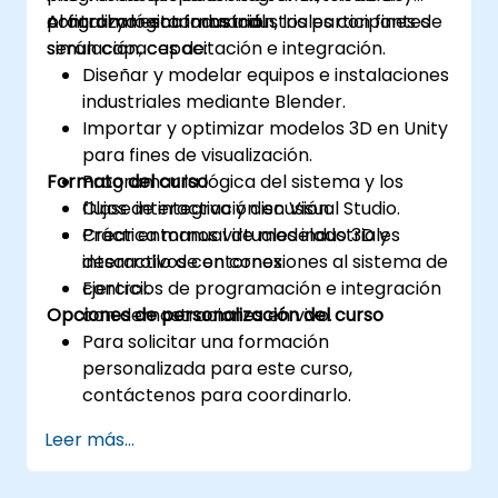
control y lógica industrial.
programar entornos industriales con fines de
Al finalizar esta formación, los participantes
simulación, capacitación e integración.
serán capaces de:
Diseñar y modelar equipos e instalaciones
industriales mediante Blender.
Importar y optimizar modelos 3D en Unity
para fines de visualización.
Formato del curso
Programar la lógica del sistema y los
flujos de integración en Visual Studio.
Clase interactiva y discusión.
Crear entornos virtuales industriales
Práctica manual de modelado 3D y
interactivos con conexiones al sistema de
desarrollo de entornos.
control.
Ejercicios de programación e integración
Opciones de personalización del curso
con demostraciones en vivo.
Para solicitar una formación
personalizada para este curso,
contáctenos para coordinarlo.
Leer más...