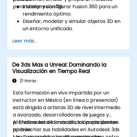
para la impresión 3D.
Instalar y configurar Fusion 360 para un
rendimiento óptimo.
Diseñar, modelar y simular objetos 3D en
un entorno unificado.
Optimizar y preparar los diseños para el
Leer más...
proceso de impresión 3D.
Colaborar y compartir sus diseños
utilizando las capacidades en la nube de
De 3ds Max a Unreal: Dominando la
Fusion 360.
Visualización en Tiempo Real
21 Horas
Esta formación en vivo impartida por un
instructor en México (en línea o presencial)
está dirigida a artistas 3D de nivel intermedio
a avanzado, desarrolladores de juegos y
profesionales de la visualización que desean
Al finalizar esta formación, los participantes
aprovechar sus habilidades en Autodesk 3ds
podrán:
Max y aprender a crear experiencias
Comprender las diferencias clave entre