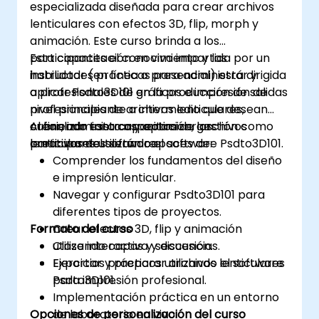
especializada diseñada para crear archivos
lenticulares con efectos 3D, flip, morph y
animación. Este curso brinda a los
participantes el conocimiento y las
Esta capacitación en vivo impartida por un
habilidades prácticas para administrar y
instructor (en línea o presencial) está dirigida
aplicar Psdto3D101 en la producción de salidas
a profesionales de gráficos e impresión de
profesionales de archivos lenticulares,
nivel principiante a intermedio que desean
cubriendo tanto aspectos de gestión como
crear, administrar y optimizar archivos
Al finalizar esta capacitación, los
creativos del software.
lenticulares utilizando el software Psdto3D101.
participantes serán capaces de:
Comprender los fundamentos del diseño
e impresión lenticular.
Navegar y configurar Psdto3D101 para
diferentes tipos de proyectos.
Formato del curso
Crear efectos 3D, flip y animación
utilizando capas y secuencias.
Clase interactiva y discusión.
Exportar y preparar archivos lenticulares
Ejercicios prácticos utilizando el software
para impresión profesional.
Psdto3D101.
Implementación práctica en un entorno
Opciones de personalización del curso
de laboratorio en vivo.