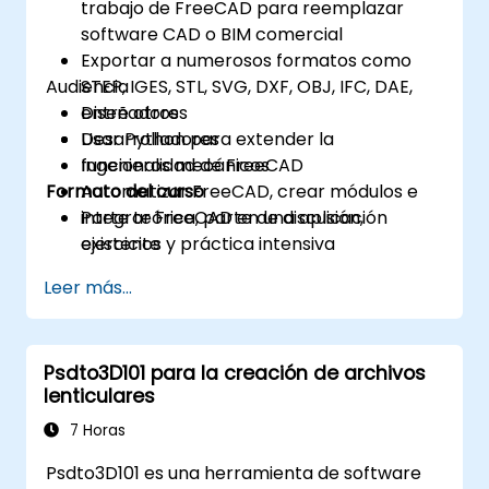
trabajo de FreeCAD para reemplazar
software CAD o BIM comercial
Exportar a numerosos formatos como
Audiencia
STEP, IGES, STL, SVG, DXF, OBJ, IFC, DAE,
entre otros
Diseñadores
Usar Python para extender la
Desarrolladores
funcionalidad de FreeCAD
Ingenieros mecánicos
Formato del curso
Automatizar FreeCAD, crear módulos e
integrar FreeCAD en una aplicación
Parte teórica, parte de discusión,
existente
ejercicios y práctica intensiva
Leer más...
Psdto3D101 para la creación de archivos
lenticulares
7 Horas
Psdto3D101 es una herramienta de software