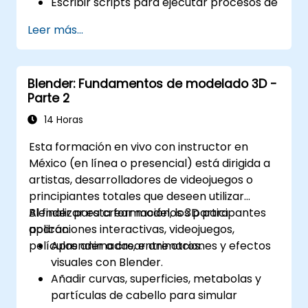
Escribir scripts para ejecutar procesos de
manera automática.
Leer más...
Explorar y comprender la biblioteca bpy.
Blender: Fundamentos de modelado 3D -
Parte 2
14 Horas
Esta formación en vivo con instructor en
México (en línea o presencial) está dirigida a
artistas, desarrolladores de videojuegos o
principiantes totales que deseen utilizar
Blender para crear modelos 3D para
Al finalizar esta formación, los participantes
aplicaciones interactivas, videojuegos,
podrán:
películas animadas, entre otros.
Aprender a crear animaciones y efectos
visuales con Blender.
Añadir curvas, superficies, metabolas y
partículas de cabello para simular