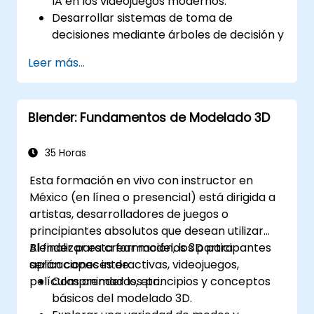
IA en los videojuegos modernos.
Desarrollar sistemas de toma de
decisiones mediante árboles de decisión y
máquinas de estados finitos.
Leer más...
Implementar algoritmos de búsqueda de
caminos, como A*, para la navegación
dentro del juego.
Blender: Fundamentos de Modelado 3D
Aplicar técnicas de aprendizaje por
refuerzo para crear comportamientos de
IA adaptativos.
35 Horas
Optimizar el rendimiento de la IA para
Esta formación en vivo con instructor en
entornos de juego en tiempo real.
México (en línea o presencial) está dirigida a
artistas, desarrolladores de juegos o
principiantes absolutos que desean utilizar
Blender para crear modelos 3D para
Al finalizar esta formación, los participantes
aplicaciones interactivas, videojuegos,
serán capaces de:
películas animadas, etc.
Comprender los principios y conceptos
básicos del modelado 3D.