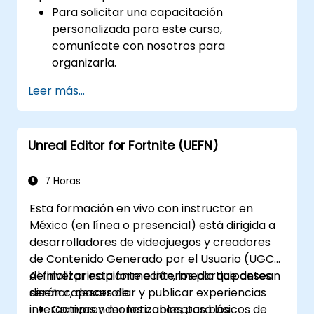
Para solicitar una capacitación
personalizada para este curso,
comunícate con nosotros para
organizarla.
Leer más...
Unreal Editor for Fortnite (UEFN)
7 Horas
Esta formación en vivo con instructor en
México (en línea o presencial) está dirigida a
desarrolladores de videojuegos y creadores
de Contenido Generado por el Usuario (UGC)
de nivel principiante e intermedio que desean
Al finalizar esta formación, los participantes
diseñar, desarrollar y publicar experiencias
serán capaces de:
interactivas y monetizables para los
Comprender los conceptos básicos de