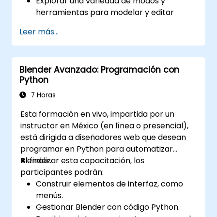
Explorar una variedad de modos y
herramientas para modelar y editar
mallas 3D.
Leer más...
Aprender a crear animaciones y efectos
visuales con Blender.
Agregar curvas, superficies, metabolas y
Blender Avanzado: Programación con
partículas de pelo para simular
Python
movimientos 3D realistas.
Utilizar las herramientas para la
7 Horas
proyección UV / desempaquetado,
Esta formación en vivo, impartida por un
escultura y pintura de modelos 3D.
instructor en México (en línea o presencial),
Exportar modelos y activos 3D a un motor
está dirigida a diseñadores web que desean
de videojuegos, impresora 3D u otro
programar en Python para automatizar
software.
Blender.
Al finalizar esta capacitación, los
participantes podrán:
Construir elementos de interfaz, como
menús.
Gestionar Blender con código Python.