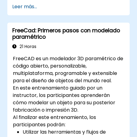
movimientos 3D realistas.
Leer más...
Introducirse al modelado y la animación
no destructiva.
FreeCad: Primeros pasos con modelado
Exportar modelos y activos 3D a un motor
paramétrico
de videojuegos, impresora 3D u otro
software.
21 Horas
FreeCAD es un modelador 3D paramétrico de
código abierto, personalizable,
multiplataforma, programable y extensible
para el diseño de objetos del mundo real.
En este entrenamiento guiado por un
instructor, los participantes aprenderán
cómo modelar un objeto para su posterior
fabricación o impresión 3D.
Al finalizar este entrenamiento, los
participantes podrán:
Utilizar las herramientas y flujos de