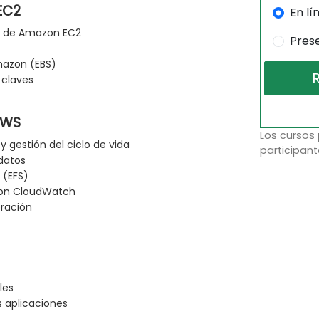
EC2
En lí
as de Amazon EC2
Pres
mazon (EBS)
 claves
AWS
Los cursos
gestión del ciclo de vida
participant
 datos
 (EFS)
on CloudWatch
eración
les
s aplicaciones