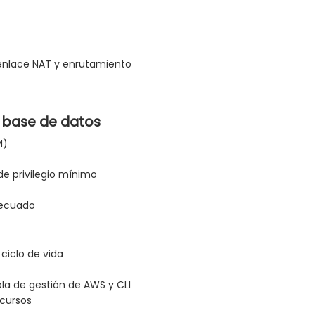
 enlace NAT y enrutamiento
e base de datos
M)
de privilegio mínimo
decuado
ciclo de vida
la de gestión de AWS y CLI
ecursos