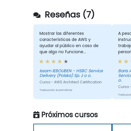
Reseñas (7)
Mostrar las diferentes
A pesa
características de AWS y
instru
ayudar al público en caso de
trabaj
que algo no funcione
perso
correctamente.
Issam IEBOUBEN - HSBC Service
Baris
Delivery (Polska) Sp. z o o.
Servic
o.
Curso - AWS Architect Certification
Curso -
Traducción Automática
Traducci
Próximos cursos