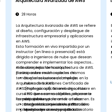
a
Arquitectura Avanzada de AWS
28 Horas
La Arquitectura Avanzada de AWS se refiere
al diseño, configuración y despliegue de
infraestructura empresarial y aplicaciones
en AWS.
Esta formación en vivo impartida por un
a
instructor (en línea o presencial) está
dirigida a ingenieros de nube que desean
comprender e implementar los aspectos
más complejos de la arquitectura de AWS.
Al finalizar esta formación, los
El curso cubre muchos de los mismos
participantes serán capaces de:
temas que los cursos del nivel de
Diseñar soluciones complejas en la
Arquitecto de Soluciones Certificada de
nube sobre AWS.
AWS (Professional). Sin embargo, este
Desplegar aplicaciones de software en
curso NO tiene como objetivo preparar a
AWS que sean escalables, altamente
los participantes para rendir un examen. Es
Formato del curso
disponibles y tolerantes a fallos.
un curso práctico que demuestra cómo
Integrar los servicios de AWS más
Conferencia interactiva y discusión.
implementar en un entorno de laboratorio
apropiados con una aplicación.
Muchos ejercicios y práctica.