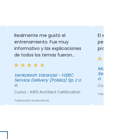
Realmente me gustó el
El entrenamiento 
entrenamiento. Fue muy
pero requiere más
informativo y las explicaciones
practicar y realiza
.
de todos los temas fueron
claras durante todo el curso.
Manu Megaravalli 
Service Delivery (Po
Venkatesh Varanasi - HSBC
o.
Service Delivery (Polska) Sp. z o
o.
Curso - AWS Architect
Curso - AWS Architect Certification
Traducción Automática
Traducción Automática