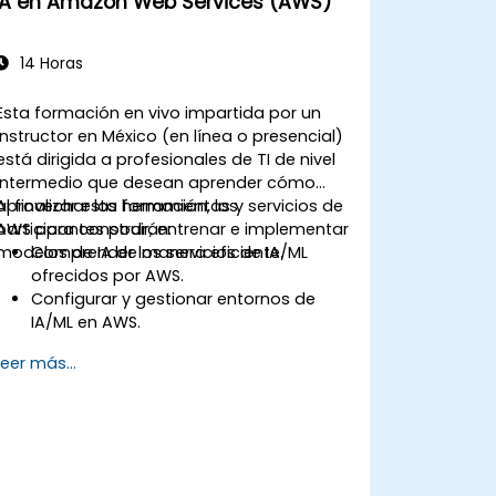
IA en Amazon Web Services (AWS)
14 Horas
Esta formación en vivo impartida por un
instructor en México (en línea o presencial)
está dirigida a profesionales de TI de nivel
intermedio que desean aprender cómo
aprovechar las herramientas y servicios de
Al finalizar esta formación, los
AWS para construir, entrenar e implementar
participantes podrán:
modelos de IA de manera eficiente.
Comprender los servicios de IA/ML
ofrecidos por AWS.
Configurar y gestionar entornos de
IA/ML en AWS.
Obtener experiencia práctica en la
Leer más...
construcción, entrenamiento e
implementación de modelos de IA
utilizando Amazon SageMaker.
Aprender a utilizar diversos servicios de
IA de AWS para casos de uso
específicos.