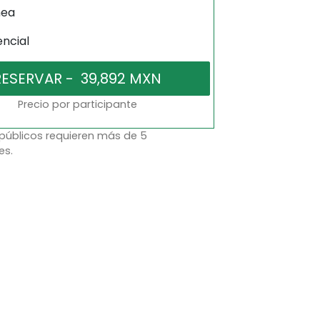
nea
encial
Precio por participante
 públicos requieren más de 5
es.