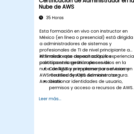
Certificación de Administrador en l
Nube de AWS
35 Horas
Esta formación en vivo con instructor en
México (en línea o presencial) está dirigida
a administradores de sistemas y
profesionales de TI de nivel principiante a
intermedio que desean adquirir experienci
Al finalizar esta capacitación, los
práctica en la gestión de servicios en la
participantes serán capaces de:
nube de AWS y prepararse para el examen
Configurar e implementar servicios y
AWS Certified SysOps Administrator -
recursos de AWS de manera segura.
Associate.
Gestionar identidades de usuario,
permisos y acceso a recursos de AWS.
Diseñar e implementar sistemas
Leer más...
escalables, altamente disponibles y
tolerantes a fallas en AWS.
Implementar y gestionar el flujo de
datos hacia y desde AWS.
Optimizar el uso de los servicios de
AWS para garantizar un