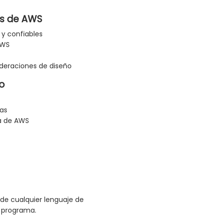
es de AWS
 y confiables
AWS
deraciones de diseño
co
cas
a de AWS
de cualquier lenguaje de
e programa.