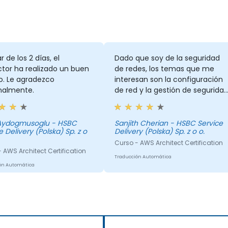
r de los 2 días, el
Dado que soy de la seguridad
ctor ha realizado un buen
de redes, los temas que me
o. Le agradezco
interesan son la configuración
nalmente.
de red y la gestión de seguridad
Como se mencionó antes, 16
horas no son suficientes para
cubrir todos los temas, pero el
 Aydogmusoglu - HSBC
Sanjith Cherian - HSBC Service
e Delivery (Polska) Sp. z o
Delivery (Polska) Sp. z o o.
entrenamiento está planeado
de manera que brinde una
Curso - AWS Architect Certification
 AWS Architect Certification
visión general de cómo
Traducción Automática
funciona la nube.
ón Automática