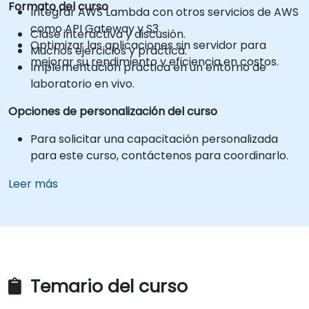
Formato del curso
Integrar AWS Lambda con otros servicios de AWS
como API Gateway y S3.
Clase interactiva y discusión.
Optimizar las aplicaciones sin servidor para
Muchos ejercicios y práctica.
mejorar su rendimiento y eficiencia en costos.
Implementación práctica en un entorno de
laboratorio en vivo.
Opciones de personalización del curso
Para solicitar una capacitación personalizada
para este curso, contáctenos para coordinarlo.
Leer más
Temario del curso