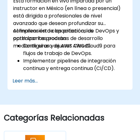
Esta formación en vivo impartida por un
instructor en México (en línea o presencial)
está dirigida a profesionales de nivel
avanzado que desean profundizar su
comprensión de las prácticas de DevOps y
Al finalizar esta capacitación, los
optimizar los procesos de desarrollo
participantes podrán:
mediante el uso de AWS Cloud9.
Configurar y ajustar AWS Cloud9 para
flujos de trabajo de DevOps.
Implementar pipelines de integración
continua y entrega continua (CI/CD).
Automatizar procesos de prueba,
Leer más...
monitoreo y despliegue utilizando AWS
Cloud9.
Integrar servicios de AWS como Lambda,
EC2 y S3 en flujos de trabajo de DevOps.
Utilizar sistemas de control de versiones
Categorías Relacionadas
como GitHub o GitLab dentro de AWS
Cloud9.