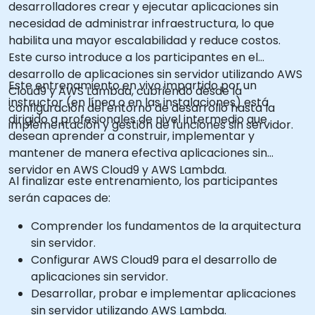
desarrolladores crear y ejecutar aplicaciones sin
necesidad de administrar infraestructura, lo que
habilita una mayor escalabilidad y reduce costos.
Este curso introduce a los participantes en el
desarrollo de aplicaciones sin servidor utilizando AWS
Este entrenamiento en vivo impartido por un
Cloud9 y AWS Lambda, cubriendo desde la
instructor (en línea o en las instalaciones) está
configuración del entorno de desarrollo hasta la
dirigido a profesionales de nivel intermedio que
implementación y gestión de funciones sin servidor.
desean aprender a construir, implementar y
mantener de manera efectiva aplicaciones sin
servidor en AWS Cloud9 y AWS Lambda.
Al finalizar este entrenamiento, los participantes
serán capaces de:
Comprender los fundamentos de la arquitectura
sin servidor.
Configurar AWS Cloud9 para el desarrollo de
aplicaciones sin servidor.
Desarrollar, probar e implementar aplicaciones
sin servidor utilizando AWS Lambda.