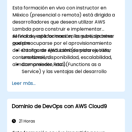
Esta formación en vivo con instructor en
México (presencial o remota) está dirigida a
desarrolladores que desean utilizar AWS
Lambda para construir e implementar
servicios y aplicaciones en la nube, sin tener
Al final de esta formación, los participantes
que preocuparse por el aprovisionamiento
podrán:
del entorno de ejecución (servidores, VMs,
Configurar AWS Lambda para ejecutar
contenedores, disponibilidad, escalabilidad,
una función.
almacenamiento, etc.).
Comprender FaaS (Functions as a
Service) y las ventajas del desarrollo
serverless.
Leer más...
Crear, cargar y ejecutar funciones de
AWS Lambda.
Integrar funciones de Lambda con
Dominio de DevOps con AWS Cloud9
diferentes fuentes de eventos.
Empaquetar, implementar, monitorear y
solucionar problemas de aplicaciones
21 Horas
basadas en Lambda.