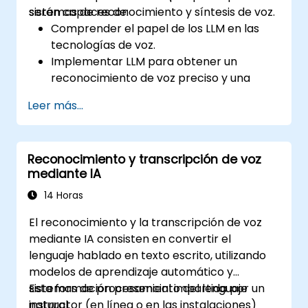
sistemas de reconocimiento y síntesis de voz.
serán capaces de:
Comprender el papel de los LLM en las
tecnologías de voz.
Implementar LLM para obtener un
reconocimiento de voz preciso y una
síntesis de voz con un sonido natural.
Leer más...
Integrar LLM con motores de
reconocimiento de voz y sintetizadores
de voz.
Reconocimiento y transcripción de voz
Evaluar y mejorar el rendimiento de los
mediante IA
sistemas de voz utilizando LLM.
Mantenerse actualizado sobre las
14 Horas
tendencias actuales y las direcciones
El reconocimiento y la transcripción de voz
futuras en las tecnologías de voz.
mediante IA consisten en convertir el
lenguaje hablado en texto escrito, utilizando
modelos de aprendizaje automático y
sistemas de procesamiento del lenguaje
Esta formación presencial impartida por un
natural.
instructor (en línea o en las instalaciones)