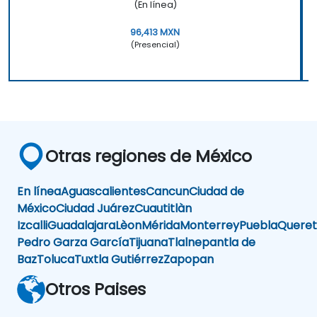
(En línea)
96,413 MXN
(Presencial)
Otras regiones de México
En línea
Aguascalientes
Cancun
Ciudad de
México
Ciudad Juárez
Cuautitlàn
Izcalli
Guadalajara
Lèon
Mérida
Monterrey
Puebla
Queret
Pedro Garza García
Tijuana
Tlalnepantla de
Baz
Toluca
Tuxtla Gutiérrez
Zapopan
Otros Paises