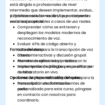
está dirigida a profesionales de nivel
intermedio que deseen implementar, evaluar
y optimizar soluciones de IA para convertir
Al finalizar esta formación, los participantes
voz a texto aplicables a casos de uso reales.
serán capaces de:
Comprender cómo se entrenan y
despliegan los modelos modernos de
reconocimiento de voz.
Evaluar APIs de código abierto y
Formato del curso
comerciales para la transcripción de voz
a texto.
Clases interactivas y discusión grupal.
Abordar desafíos relacionados con la
Numerosos ejercicios y práctica.
transcripción multilingüe y específica por
Implementación práctica en un entorno
dominio.
de laboratorio en vivo.
Opciones de personalización del curso
Construir flujos de trabajo simples para la
transcripción de distintas fuentes de
Para solicitar una formación
audio.
personalizada para este curso, póngase
en contacto con nosotros para
coordinarlo.