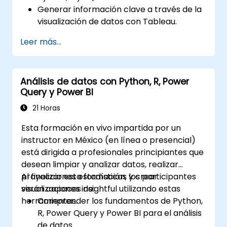
Generar información clave a través de la
visualización de datos con Tableau.
Tomar decisiones basadas en datos para
Leer más...
las operaciones empresariales.
Análisis de datos con Python, R, Power
Query y Power BI
21 Horas
Esta formación en vivo impartida por un
instructor en México (en línea o presencial)
está dirigida a profesionales principiantes que
desean limpiar y analizar datos, realizar
proyecciones estadísticas y crear
Al finalizar esta formación, los participantes
visualizaciones insightful utilizando estas
serán capaces de:
herramientas.
Comprender los fundamentos de Python,
R, Power Query y Power BI para el análisis
de datos.