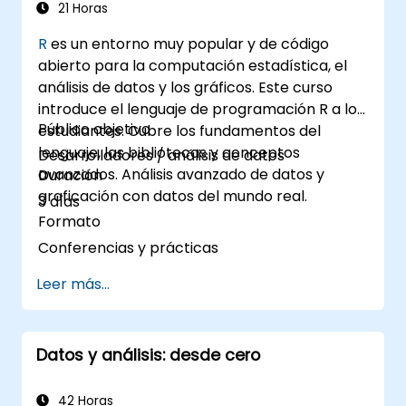
21 Horas
R
es un entorno muy popular y de código
abierto para la computación estadística, el
análisis de datos y los gráficos. Este curso
introduce el lenguaje de programación R a los
Público objetivo
estudiantes. Cubre los fundamentos del
lenguaje, las bibliotecas y conceptos
Desarrolladores / análisis de datos
avanzados. Análisis avanzado de datos y
Duración
graficación con datos del mundo real.
3 días
Formato
Conferencias y prácticas
Leer más...
Datos y análisis: desde cero
42 Horas