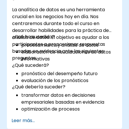
La analítica de datos es una herramienta
crucial en los negocios hoy en día. Nos
centraremos durante todo el curso en
desarrollar habilidades para la práctica de
¿Qué ha sucedido?
análisis de datos. El objetivo es ayudar a los
participantes a proporcionar respuestas
procesamiento y análisis de datos
basadas en evidencia ante las siguientes
elaboración de visualizaciones de datos
preguntas:
informativas
¿Qué sucederá?
pronóstico del desempeño futuro
evaluación de los pronósticos
¿Qué debería suceder?
transformar datos en decisiones
empresariales basadas en evidencia
optimización de procesos
Leer más...