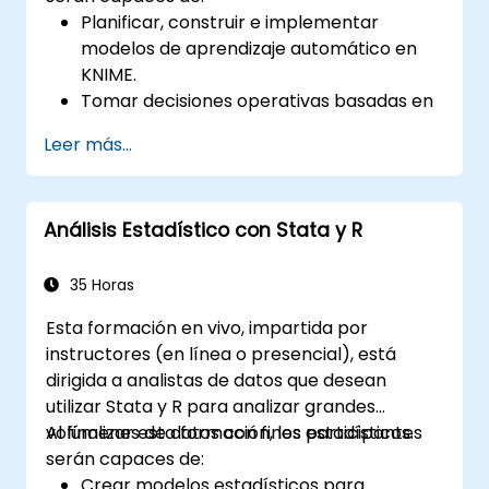
Planificar, construir e implementar
modelos de aprendizaje automático en
KNIME.
Tomar decisiones operativas basadas en
datos.
Leer más...
Implementar proyectos de ciencia de
datos de principio a fin.
Análisis Estadístico con Stata y R
35 Horas
Esta formación en vivo, impartida por
instructores (en línea o presencial), está
dirigida a analistas de datos que desean
utilizar Stata y R para analizar grandes
volúmenes de datos con fines estadísticos.
Al finalizar esta formación, los participantes
serán capaces de:
Crear modelos estadísticos para