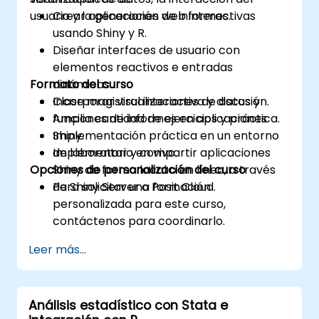
usuario y la generación de informes.
Crear aplicaciones web interactivas
usando Shiny y R.
Diseñar interfaces de usuario con
elementos reactivos e entradas
Formato del curso
dinámicas.
Incorporar visualizaciones de datos y
Clase magistral interactiva y discusión.
funciones de informes en aplicaciones
Amplia cantidad de ejercicios y práctica.
Shiny.
Implementación práctica en un entorno
Implementar y compartir aplicaciones
de laboratorio en vivo.
Opciones de personalización del curso
Shiny de forma local o en línea, a través
de Shiny Server o Posit Cloud.
Para solicitar una formación
personalizada para este curso,
contáctenos para coordinarlo.
Leer más...
Análisis estadístico con Stata e