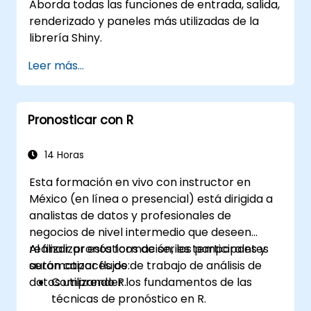
Aborda todas las funciones de entrada, salida,
renderizado y paneles más utilizadas de la
librería Shiny.
Leer más...
Pronosticar con R
14 Horas
Esta formación en vivo con instructor en
México (en línea o presencial) está dirigida a
analistas de datos y profesionales de
negocios de nivel intermedio que deseen
realizar pronósticos de series temporales y
Al finalizar esta formación, los participantes
automatizar flujos de trabajo de análisis de
serán capaces de:
datos utilizando R.
Comprender los fundamentos de las
técnicas de pronóstico en R.