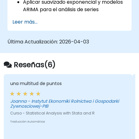
Aplicar suavizado exponencial y modelos
ARIMA para el análisis de series
temporales.
Leer más...
Utilizar el paquete 'forecast' para generar
modelos de pronóstico precisos.
Automatizar flujos de trabajo de
Última Actualización:
2026-04-03
pronóstico para aplicaciones
empresariales y de investigación.
Reseñas(6)
una multitud de puntos
Joanna - Instytut Ekonomiki Rolnictwa i Gospodarki
Zywnosciowej-PIB
Curso - Statistical Analysis with Stata and R
Traducción Automática