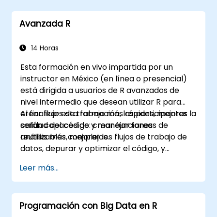
Avanzada R
14 Horas
Esta formación en vivo impartida por un
instructor en México (en línea o presencial)
está dirigida a usuarios de R avanzados de
nivel intermedio que desean utilizar R para
crear flujos de trabajo más rápidos, mejorar la
Al finalizar esta formación, los participantes
calidad del código y manejar tareas de
serán capaces de: crear funciones
análisis más complejas.
reutilizables, mejorar los flujos de trabajo de
datos, depurar y optimizar el código, y
generar informes reproducibles.
Leer más...
Programación con Big Data en R