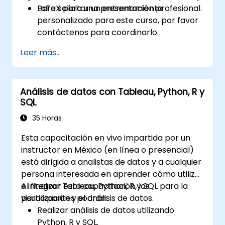
LaTeX para una presentación profesional.
Para solicitar un entrenamiento
personalizado para este curso, por favor
contáctenos para coordinarlo.
Leer más...
Análisis de datos con Tableau, Python, R y
SQL
35 Horas
Esta capacitación en vivo impartida por un
instructor en México (en línea o presencial)
está dirigida a analistas de datos y a cualquier
persona interesada en aprender cómo utilizar
e integrar Tableau, Python, R y SQL para la
Al finalizar esta capacitación, los
visualización y el análisis de datos.
participantes podrán:
Realizar análisis de datos utilizando
Python, R y SQL.