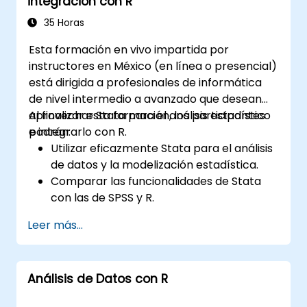
integración con R
35 Horas
Esta formación en vivo impartida por
instructores en México (en línea o presencial)
está dirigida a profesionales de informática
de nivel intermedio a avanzado que desean
aprovechar Stata para el análisis estadístico
Al finalizar esta formación, los participantes
e integrarlo con R.
podrán:
Utilizar eficazmente Stata para el análisis
de datos y la modelización estadística.
Comparar las funcionalidades de Stata
con las de SPSS y R.
Integrar Stata con R para realizar
Leer más...
cálculos estadísticos sin interrupciones.
Desarrollar y automatizar flujos de
trabajo utilizando Stata y R.
Análisis de Datos con R