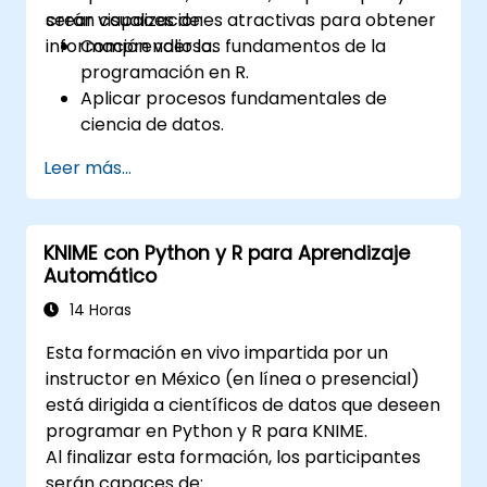
crear visualizaciones atractivas para obtener
serán capaces de:
información valiosa.
Comprender los fundamentos de la
programación en R.
Aplicar procesos fundamentales de
ciencia de datos.
Crear representaciones visuales de los
Leer más...
datos.
KNIME con Python y R para Aprendizaje
Automático
14 Horas
Esta formación en vivo impartida por un
instructor en México (en línea o presencial)
está dirigida a científicos de datos que deseen
programar en Python y R para KNIME.
Al finalizar esta formación, los participantes
serán capaces de: