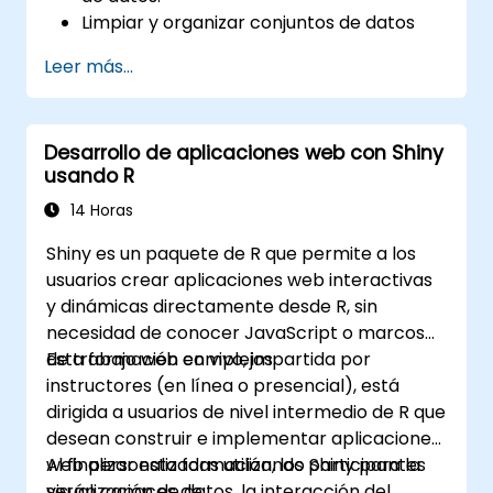
Limpiar y organizar conjuntos de datos
mediante Python y Power Query.
Leer más...
Realizar análisis estadísticos y
proyecciones con R.
Crear tableros de control (dashboards) e
Desarrollo de aplicaciones web con Shiny
informes profesionales con Power BI.
usando R
Integrar y analizar datos provenientes de
múltiples fuentes de manera efectiva.
14 Horas
Shiny es un paquete de R que permite a los
usuarios crear aplicaciones web interactivas
y dinámicas directamente desde R, sin
necesidad de conocer JavaScript o marcos
de trabajo web complejos.
Esta formación en vivo, impartida por
instructores (en línea o presencial), está
dirigida a usuarios de nivel intermedio de R que
desean construir e implementar aplicaciones
web personalizadas utilizando Shiny para la
Al finalizar esta formación, los participantes
visualización de datos, la interacción del
serán capaces de: