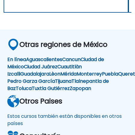
Otras regiones de México
En línea
Aguascalientes
Cancun
Ciudad de
México
Ciudad Juárez
Cuautitlàn
Izcalli
Guadalajara
Lèon
Mérida
Monterrey
Puebla
Queret
Pedro Garza García
Tijuana
Tlalnepantla de
Baz
Toluca
Tuxtla Gutiérrez
Zapopan
Otros Paises
Estos cursos también están disponibles en otros
países