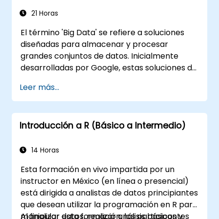
21 Horas
El término 'Big Data' se refiere a soluciones
diseñadas para almacenar y procesar
grandes conjuntos de datos. Inicialmente
desarrolladas por Google, estas soluciones de
Big Data han evolucionado e inspirado otros
Leer más...
proyectos similares, muchos de los cuales
están disponibles como código abierto. R es
un lenguaje de programación muy popular en
Introducción a R (Básico a Intermedio)
la industria financiera.
14 Horas
Esta formación en vivo impartida por un
instructor en México (en línea o presencial)
está dirigida a analistas de datos principiantes
que desean utilizar la programación en R para
manipular datos, realizar análisis básicos y
Al finalizar esta formación, los participantes