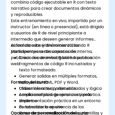
combina código ejecutable en R con texto
narrativo para crear documentos dinámicos
y reproducibles.
Este entrenamiento en vivo, impartido por un
instructor (en línea o presencial), está dirigido
a usuarios de R de nivel principiante a
intermedio que deseen generar informes
automatizados y dinámicos utilizando R
Al final de este entrenamiento, los
Markdown para documentación interna,
participantes serán capaces de:
publicaciones de investigación o publicación
Crear documentos R Markdown con
web.
fragmentos de código R incrustados y
texto formateado.
Generar salidas en múltiples formatos,
Formato del curso
incluyendo HTML, PDF y Word.
Utilizar informes parametrizados y lógica
Clase interactiva y discusión.
condicional para generar contenido
Amplia cantidad de ejercicios y práctica.
dinámico.
Implementación práctica en un entorno
Personalizar la apariencia de los
de laboratorio en vivo.
Opciones de personalización del curso
documentos mediante temas, plantillas y