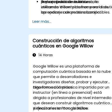
IA y computación cuántica.
Trabajo práctico de laboratorio
personalizada de este curso, le
utilizando Willow y los frameworks de
invitamos a contactarnos para discuti
aprendizaje automático compatibles.
las opciones de personalización
disponibles.
Leer más...
Construcción de algoritmos
cuánticos en Google Willow
14 Horas
Google Willow es una plataforma de
computación cuántica basada en la nube
que permite a desarrolladores e
investigadores diseñar, probar y ejecutar
algoritmos cuánticos.
Esta formación práctica impartida por un
instructor (en línea o presencial) está
dirigida a profesionales de nivel intermedio
que desean construir algoritmos cuántico
y ejecutarlos en Google Willow.
Al finalizar esta formación, los