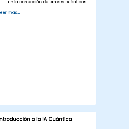
en la corrección de errores cuánticos.
Escribir y ejecutar programas
Leer más...
cuánticos básicos utilizando Qiskit.
Identificar aplicaciones del mundo real
de la computación cuántica.
Introducción a la IA Cuántica