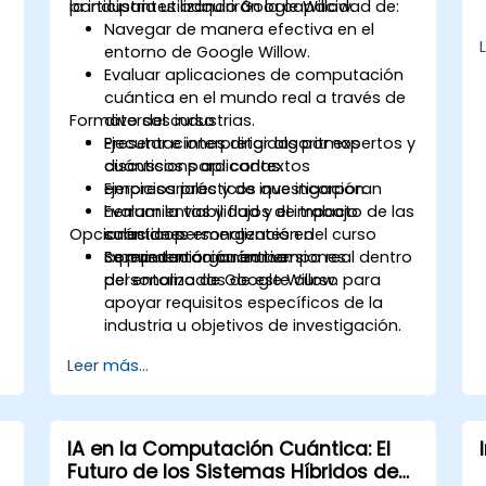
la industria utilizando Google Willow.
participantes adquirirán la capacidad de:
Navegar de manera efectiva en el
entorno de Google Willow.
Evaluar aplicaciones de computación
cuántica en el mundo real a través de
Formato del curso
diversas industrias.
Ejecutar e interpretar algoritmos
Presentaciones dirigidas por expertos y
cuánticos para contextos
discussions aplicadas.
empresariales y de investigación.
Ejercicios prácticos que incorporan
Evaluar la viabilidad y el impacto de las
herramientas y flujos de trabajo
Opciones de personalización del curso
soluciones emergentes en
cuánticos.
computación cuántica.
Experimentación en tiempo real dentro
Se pueden organizar versiones
del entorno de Google Willow.
personalizadas de este curso para
apoyar requisitos específicos de la
industria u objetivos de investigación.
Leer más...
IA en la Computación Cuántica: El
Futuro de los Sistemas Híbridos de