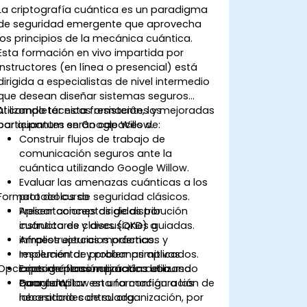
La criptografía cuántica es un paradigma
de seguridad emergente que aprovecha
los principios de la mecánica cuántica.
Esta formación en vivo impartida por
instructores (en línea o presencial) está
dirigida a especialistas de nivel intermedio
que desean diseñar sistemas seguros
utilizando técnicas resistentes y mejoradas
Al completar esta formación, los
por quantum en Google Willow.
participantes serán capaces de:
Construir flujos de trabajo de
comunicación seguros ante la
cuántica utilizando Google Willow.
Evaluar las amenazas cuánticas a los
Formato del curso
protocolos de seguridad clásicos.
Aplicar conceptos de distribución
Presentaciones dirigidas por
cuántica de claves (QKD) a
instructores y discusiones guiadas.
infraestructuras modernas.
Amplios ejercicios prácticos y
Implementar y probar primitivas
resolución de problemas aplicados.
Opciones de personalización del curso
criptográficas mejoradas con
Experimentación práctica utilizando
quantum.
Google Willow en una configuración de
Para adaptar esta formación a las
laboratorio controlada.
necesidades de su organización, por