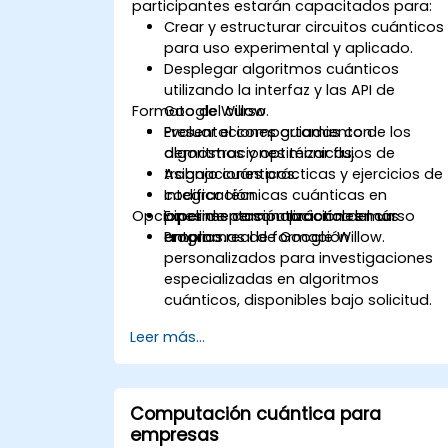
participantes estarán capacitados para:
Crear y estructurar circuitos cuánticos
para uso experimental y aplicado.
Desplegar algoritmos cuánticos
utilizando la interfaz y las API de
Formato del curso
Google Willow.
Evaluar el comportamiento de los
Presentaciones guiadas con
algoritmos y optimizar flujos de
demostraciones técnicas.
trabajo cuánticos.
Asignaciones prácticas y ejercicios de
Integrar técnicas cuánticas en
codificación.
Opciones de personalización del curso
pipelines computacionales más
Experimentación práctica en un
amplios.
entorno real de Google Willow.
Programas de formación
personalizados para investigaciones
especializadas en algoritmos
cuánticos, disponibles bajo solicitud.
Leer más...
Computación cuántica para
empresas