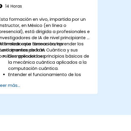
14 Horas
Esta formación en vivo, impartida por un
instructor, en México (en línea o
presencial), está dirigida a profesionales e
investigadores de IA de nivel principiante a
intermedio que desean comprender los
Al finalizar esta formación, los
fundamentos de la IA Cuántica y sus
participantes podrán:
posibles aplicaciones.
Comprender los principios básicos de
la mecánica cuántica aplicados a la
computación cuántica.
Entender el funcionamiento de los
algoritmos cuánticos y su
Leer más...
implementación.
Reconocer el potencial de la IA
Cuántica para revolucionar diversas
industrias.
Desarrollar un modelo básico de
aprendizaje automático cuántico.
Evaluar los desafíos y consideraciones
éticas de la IA Cuántica.