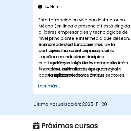
14 Horas
Esta formación en vivo con instructor en
México (en línea o presencial) está dirigida
a líderes empresariales y tecnológicos de
nivel principiante e intermedio que desean
comprender los fundamentos de la
Al finalizar esta formación, los
computación cuántica y su posible
participantes serán capaces de:
impacto en industrias como la
Comprender los principios
criptografía, la logística y la modelización
fundamentales de la computación
financiera, además de aprender cómo
cuántica, incluidos los qubits y el
podría aplicarse dentro de sus sectores.
entrelazamiento cuántico.
Identificar aplicaciones potenciales de
Leer más...
la computación cuántica en
criptografía, logística y modelización
financiera.
Última Actualización:
2025-11-20
Obtener una visión de las limitaciones
actuales y los futuros desarrollos de la
tecnología cuántica.
Próximos cursos
Reconocer los conceptos básicos de
los algoritmos cuánticos y su impacto