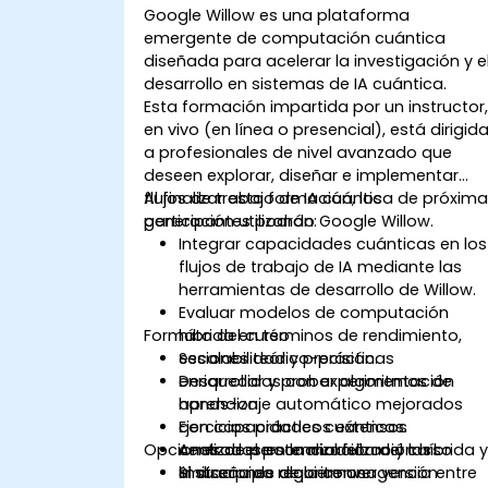
Google Willow es una plataforma
emergente de computación cuántica
diseñada para acelerar la investigación y e
desarrollo en sistemas de IA cuántica.
Esta formación impartida por un instructor
en vivo (en línea o presencial), está dirigid
a profesionales de nivel avanzado que
deseen explorar, diseñar e implementar
flujos de trabajo de IA cuántica de próxim
Al finalizar esta formación, los
generación utilizando Google Willow.
participantes podrán:
Integrar capacidades cuánticas en los
flujos de trabajo de IA mediante las
herramientas de desarrollo de Willow.
Evaluar modelos de computación
Formato del curso
híbrida en términos de rendimiento,
escalabilidad y precisión.
Sesiones teórico-prácticas
Desarrollar y probar algoritmos de
enriquecidas con experimentación
aprendizaje automático mejorados
hands-on.
con capacidades cuánticas.
Ejercicios prácticos extensos
Opciones de personalización del curso
Analizar el potencial futuro y las
centrados en la modelización híbrida 
limitaciones de la convergencia entre
el diseño de algoritmos.
Si su equipo requiere una versión