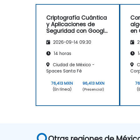
en los retos empresariales.
Criptografía Cuántica
Con
y Aplicaciones de
alg
Seguridad con Google
en 
Willow
2026-09-14 09:30
2
14 horas
1
Ciudad de México -
C
Spaces Santa Fé
Corp
76,413 MXN
96,413 MXN
76
(En línea)
(
(Presencial)
Otras regiones de Méxic