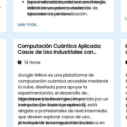
Experimentación práctica con Google
personalizada de este entrenamiento,
r
Willow en un entorno dedicado de
contáctenos para conocer las
laboratorio cuántico.
opciones de personalización.
Leer más...
Computación Cuántica Aplicada:
Casos de Uso Industriales con
Google Willow
14 Horas
Google Willow es una plataforma de
computación cuántica accesible mediante
la nube, diseñada para apoyar la
experimentación, el desarrollo de
algoritmos y la investigación en
Esta capacitación en vivo, impartida por un
computación cuántica aplicada.
instructor (en línea o presencial), está
dirigida a profesionales de nivel intermedio
s
que deseen explorar casos de uso
prácticos de la computación cuántica en
Al completar esta capacitación, los