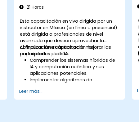
IA y Computación Cuántica
21 Horas
Esta capacitación en vivo dirigida por un
instructor en México (en línea o presencial)
está dirigida a profesionales de nivel
avanzado que desean aprovechar la
computación cuántica para mejorar las
Al finalizar esta capacitación, los
capacidades de la IA.
participantes podrán:
Comprender los sistemas híbridos de
IA y computación cuántica y sus
aplicaciones potenciales.
Implementar algoritmos de
aprendizaje automático cuántico.
Leer más...
Optimizar modelos de IA utilizando
recursos de computación cuántica.
Superar los desafíos en la
escalabilidad e integración de
sistemas de IA cuántica.