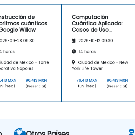
strucción de
Computación
oritmos cuánticos
Cuántica Aplicada:
Google Willow
Casos de Uso
Industriales con
026-09-28 09:30
2026-10-12 09:30
Google Willow
4 horas
14 horas
iudad de Mexico - Torre
Ciudad de Mexico - New
orativa Nápoles
York Life Tower
,413 MXN
96,413 MXN
76,413 MXN
96,413 MXN
En línea)
(En línea)
(Presencial)
(Presencial)
o
Otros Paises