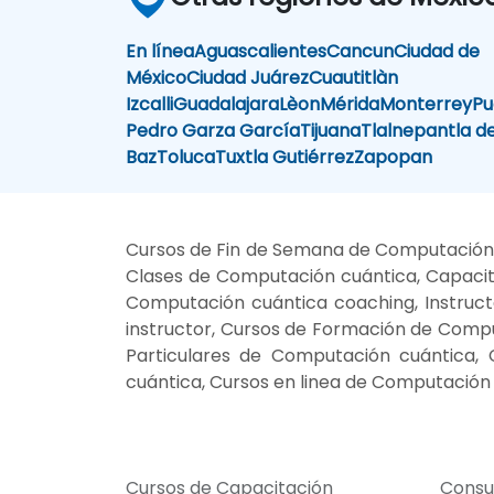
En línea
Aguascalientes
Cancun
Ciudad de
México
Ciudad Juárez
Cuautitlàn
Izcalli
Guadalajara
Lèon
Mérida
Monterrey
Pu
Pedro Garza García
Tijuana
Tlalnepantla d
Baz
Toluca
Tuxtla Gutiérrez
Zapopan
Cursos de Fin de Semana de Computación 
Clases de Computación cuántica, Capacit
Computación cuántica coaching, Instruc
instructor, Cursos de Formación de Compu
Particulares de Computación cuántica,
cuántica, Cursos en linea de Computació
Cursos de Capacitación
Consu