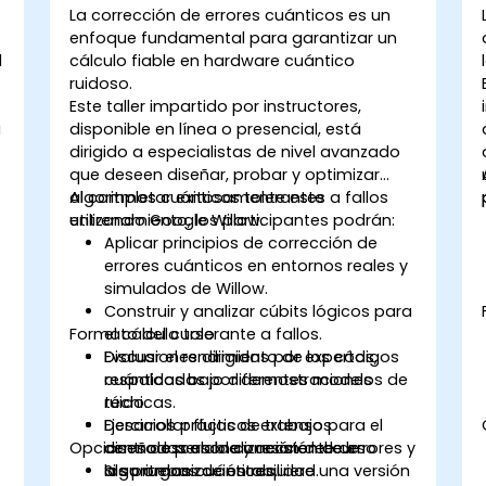
La corrección de errores cuánticos es un
enfoque fundamental para garantizar un
l
cálculo fiable en hardware cuántico
ruidoso.
,
Este taller impartido por instructores,
a
disponible en línea o presencial, está
dirigido a especialistas de nivel avanzado
que deseen diseñar, probar y optimizar
a
algoritmos cuánticos tolerantes a fallos
Al completar exitosamente este
utilizando Google Willow.
entrenamiento, los participantes podrán:
Aplicar principios de corrección de
errores cuánticos en entornos reales y
simulados de Willow.
Construir y analizar cúbits lógicos para
Formato del curso
el cálculo tolerante a fallos.
Evaluar el rendimiento de los códigos
Discusiones dirigidas por expertos,
cuánticos bajo diferentes modelos de
respaldadas por demostraciones
ruido.
técnicas.
Desarrollar flujos de trabajo para el
Ejercicios prácticos extensos
y
Opciones de personalización del curso
diseño escalable y resistente de
centrados en la corrección de errores y
algoritmos cuánticos.
las pruebas de estabilidad.
Si su organización requiere una versión