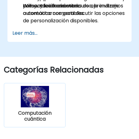
computación cuántica.
Willow y los frameworks de aprendizaje
personalizada de este curso, le invitamos
automático compatibles.
a contactarnos para discutir las opciones
de personalización disponibles.
Leer más...
Categorías Relacionadas
Computación
cuántica