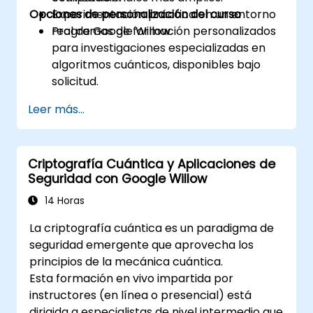
Opciones de personalización del curso
Experimentación práctica en un entorno
real de Google Willow.
Programas de formación personalizados
para investigaciones especializadas en
algoritmos cuánticos, disponibles bajo
solicitud.
Leer más...
Criptografía Cuántica y Aplicaciones de
Seguridad con Google Willow
14 Horas
La criptografía cuántica es un paradigma de
seguridad emergente que aprovecha los
principios de la mecánica cuántica.
Esta formación en vivo impartida por
instructores (en línea o presencial) está
dirigida a especialistas de nivel intermedio que