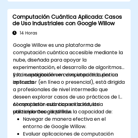
recursos de computación cuántica.
Superar los desafíos en la escalabilidad e
Computación Cuántica Aplicada: Casos
integración de sistemas de IA cuántica.
de Uso Industriales con Google Willow
14 Horas
Google Willow es una plataforma de
computación cuántica accesible mediante la
nube, diseñada para apoyar la
experimentación, el desarrollo de algoritmos
y la investigación en computación cuántica
Esta capacitación en vivo, impartida por un
aplicada.
instructor (en línea o presencial), está dirigida
a profesionales de nivel intermedio que
deseen explorar casos de uso prácticos de la
computación cuántica en la industria
Al completar esta capacitación, los
utilizando Google Willow.
participantes adquirirán la capacidad de:
Navegar de manera efectiva en el
entorno de Google Willow.
Evaluar aplicaciones de computación