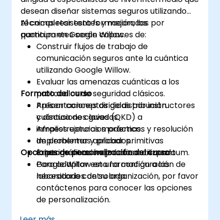
desean diseñar sistemas seguros utilizando
técnicas resistentes y mejoradas por
Al completar esta formación, los
quantum en Google Willow.
participantes serán capaces de:
Construir flujos de trabajo de
comunicación seguros ante la cuántica
utilizando Google Willow.
Evaluar las amenazas cuánticas a los
Formato del curso
protocolos de seguridad clásicos.
Aplicar conceptos de distribución
Presentaciones dirigidas por instructores
cuántica de claves (QKD) a
y discusiones guiadas.
infraestructuras modernas.
Amplios ejercicios prácticos y resolución
Implementar y probar primitivas
de problemas aplicados.
Opciones de personalización del curso
criptográficas mejoradas con quantum.
Experimentación práctica utilizando
Google Willow en una configuración de
Para adaptar esta formación a las
laboratorio controlada.
necesidades de su organización, por favor
contáctenos para conocer las opciones
de personalización.
Leer más...