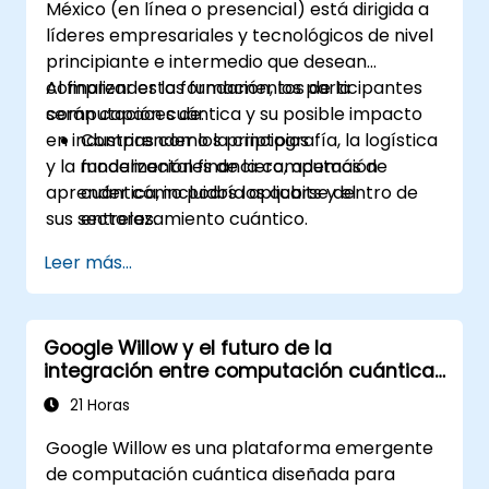
México (en línea o presencial) está dirigida a
líderes empresariales y tecnológicos de nivel
principiante e intermedio que desean
comprender los fundamentos de la
Al finalizar esta formación, los participantes
computación cuántica y su posible impacto
serán capaces de:
en industrias como la criptografía, la logística
Comprender los principios
y la modelización financiera, además de
fundamentales de la computación
aprender cómo podría aplicarse dentro de
cuántica, incluidos los qubits y el
sus sectores.
entrelazamiento cuántico.
Identificar aplicaciones potenciales de la
Leer más...
computación cuántica en criptografía,
logística y modelización financiera.
Obtener una visión de las limitaciones
Google Willow y el futuro de la
actuales y los futuros desarrollos de la
integración entre computación cuántica
tecnología cuántica.
e IA
Reconocer los conceptos básicos de los
21 Horas
algoritmos cuánticos y su impacto en los
Google Willow es una plataforma emergente
retos empresariales.
de computación cuántica diseñada para