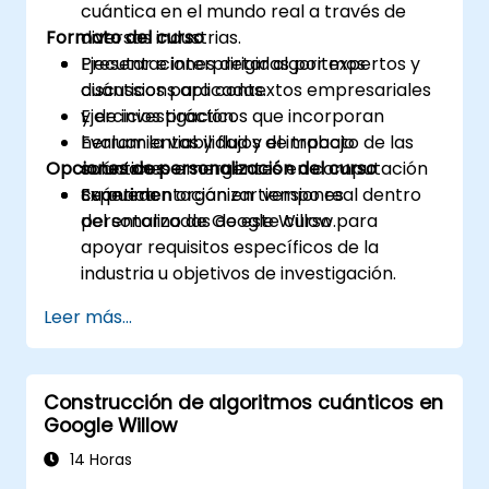
cuántica en el mundo real a través de
Formato del curso
diversas industrias.
Ejecutar e interpretar algoritmos
Presentaciones dirigidas por expertos y
cuánticos para contextos empresariales
discussions aplicadas.
y de investigación.
Ejercicios prácticos que incorporan
Evaluar la viabilidad y el impacto de las
herramientas y flujos de trabajo
Opciones de personalización del curso
soluciones emergentes en computación
cuánticos.
cuántica.
Experimentación en tiempo real dentro
Se pueden organizar versiones
del entorno de Google Willow.
personalizadas de este curso para
apoyar requisitos específicos de la
industria u objetivos de investigación.
Leer más...
Construcción de algoritmos cuánticos en
Google Willow
14 Horas