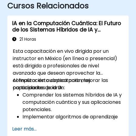
Cursos Relacionados
IA en la Computación Cuántica: El Futuro
de los Sistemas Híbridos de IA y
Computación Cuántica
21 Horas
Esta capacitación en vivo dirigida por un
instructor en México (en línea o presencial)
está dirigida a profesionales de nivel
avanzado que desean aprovechar la
computación cuántica para mejorar las
Al finalizar esta capacitación, los
capacidades de la IA.
participantes podrán:
Comprender los sistemas híbridos de IA y
computación cuántica y sus aplicaciones
potenciales.
Implementar algoritmos de aprendizaje
automático cuántico.
Leer más...
Optimizar modelos de IA utilizando