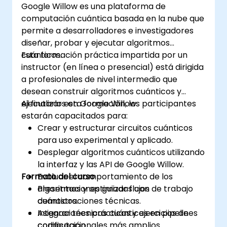
Google Willow es una plataforma de
computación cuántica basada en la nube que
permite a desarrolladores e investigadores
diseñar, probar y ejecutar algoritmos
cuánticos.
Esta formación práctica impartida por un
instructor (en línea o presencial) está dirigida
a profesionales de nivel intermedio que
desean construir algoritmos cuánticos y
ejecutarlos en Google Willow.
Al finalizar esta formación, los participantes
estarán capacitados para:
Crear y estructurar circuitos cuánticos
para uso experimental y aplicado.
Desplegar algoritmos cuánticos utilizando
la interfaz y las API de Google Willow.
Formato del curso
Evaluar el comportamiento de los
algoritmos y optimizar flujos de trabajo
Presentaciones guiadas con
cuánticos.
demostraciones técnicas.
Integrar técnicas cuánticas en pipelines
Asignaciones prácticas y ejercicios de
computacionales más amplios.
codificación.