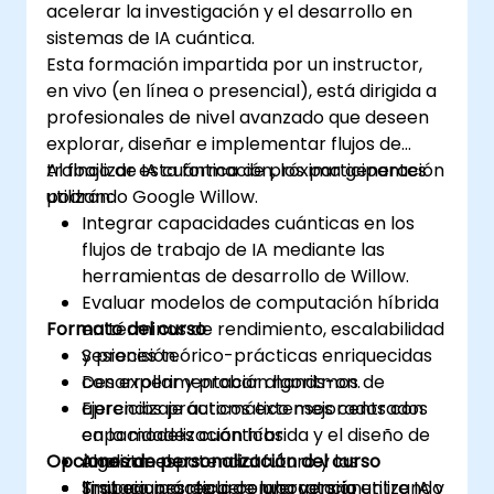
acelerar la investigación y el desarrollo en
sistemas de IA cuántica.
Esta formación impartida por un instructor,
en vivo (en línea o presencial), está dirigida a
profesionales de nivel avanzado que deseen
explorar, diseñar e implementar flujos de
trabajo de IA cuántica de próxima generación
Al finalizar esta formación, los participantes
utilizando Google Willow.
podrán:
Integrar capacidades cuánticas en los
flujos de trabajo de IA mediante las
herramientas de desarrollo de Willow.
Evaluar modelos de computación híbrida
Formato del curso
en términos de rendimiento, escalabilidad
y precisión.
Sesiones teórico-prácticas enriquecidas
Desarrollar y probar algoritmos de
con experimentación hands-on.
aprendizaje automático mejorados con
Ejercicios prácticos extensos centrados
capacidades cuánticas.
en la modelización híbrida y el diseño de
Opciones de personalización del curso
Analizar el potencial futuro y las
algoritmos.
limitaciones de la convergencia entre IA y
Trabajo práctico de laboratorio utilizando
Si su equipo requiere una versión