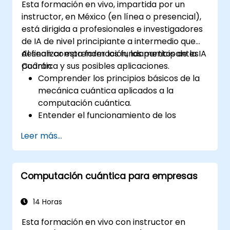
Esta formación en vivo, impartida por un
instructor, en México (en línea o presencial),
está dirigida a profesionales e investigadores
de IA de nivel principiante a intermedio que
desean comprender los fundamentos de la IA
Al finalizar esta formación, los participantes
Cuántica y sus posibles aplicaciones.
podrán:
Comprender los principios básicos de la
mecánica cuántica aplicados a la
computación cuántica.
Entender el funcionamiento de los
algoritmos cuánticos y su
Leer más...
implementación.
Reconocer el potencial de la IA Cuántica
para revolucionar diversas industrias.
Computación cuántica para empresas
Desarrollar un modelo básico de
aprendizaje automático cuántico.
Evaluar los desafíos y consideraciones
14 Horas
éticas de la IA Cuántica.
Esta formación en vivo con instructor en