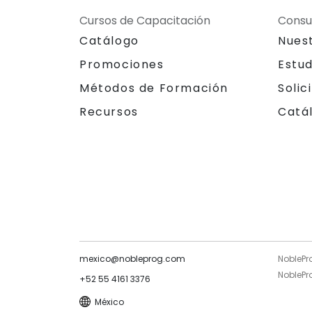
Cursos de Capacitación
Consu
Catálogo
Nues
Promociones
Estu
Métodos de Formación
Solic
Recursos
Catá
mexico@nobleprog.com
NoblePr
NoblePro
+52 55 4161 3376
México