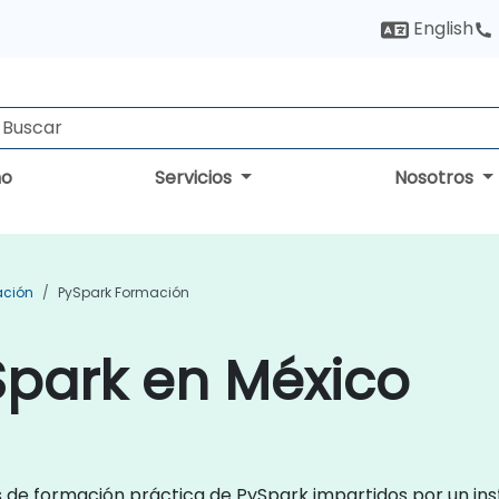
English
no
Servicios
Nosotros
ación
PySpark Formación
Spark en México
s de formación práctica de PySpark impartidos por un in