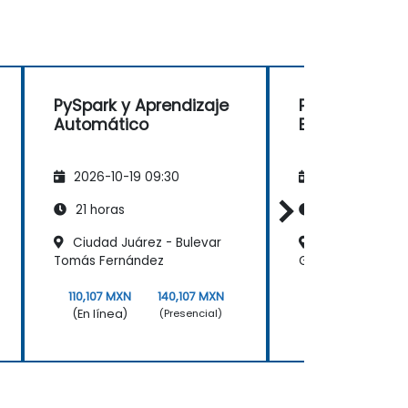
PySpark y Aprendizaje
Python y Spar
Automático
Big Data (PyS
2026-10-19 09:30
2026-11-02 09
21 horas
21 horas
Ciudad Juárez - Bulevar
Aguascaliente
Tomás Fernández
Galerìas
110,107 MXN
140,107 MXN
109,890 MXN
1
(En línea)
(En línea)
(Presencial)