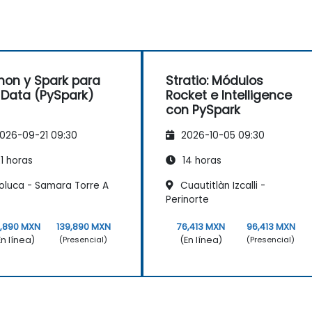
hon y Spark para
Stratio: Módulos
 Data (PySpark)
Rocket e Intelligence
con PySpark
026-09-21 09:30
2026-10-05 09:30
1 horas
14 horas
oluca - Samara Torre A
Cuautitlàn Izcalli -
Perinorte
9,890 MXN
139,890 MXN
76,413 MXN
96,413 MXN
En línea)
(En línea)
(Presencial)
(Presencial)