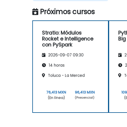
Próximos cursos
Stratio: Módulos
Pyt
Rocket e Intelligence
Big
con PySpark
2026-09-07 09:30
2
14 horas
2
Toluca - La Merced
T
76,413 MXN
96,413 MXN
10
(En línea)
(
(Presencial)