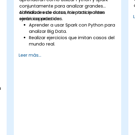
conjuntamente para analizar grandes
cantidades de datos mientras realizan
Al finalizar este curso, los participantes
ejercicios prácticos.
serán capaces de:
Aprender a usar Spark con Python para
analizar Big Data.
Realizar ejercicios que imitan casos del
mundo real.
Utilizar diferentes herramientas y
Leer más...
técnicas para el análisis de grandes
datos usando PySpark.
a