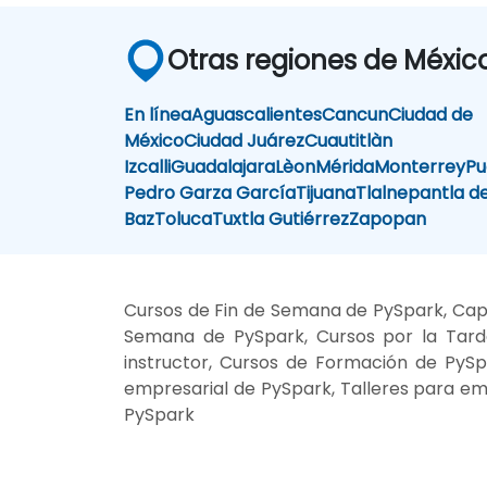
Otras regiones de Méxic
En línea
Aguascalientes
Cancun
Ciudad de
México
Ciudad Juárez
Cuautitlàn
Izcalli
Guadalajara
Lèon
Mérida
Monterrey
Pu
Pedro Garza García
Tijuana
Tlalnepantla d
Baz
Toluca
Tuxtla Gutiérrez
Zapopan
Cursos de Fin de Semana de PySpark, Capa
Semana de PySpark, Cursos por la Tarde
instructor, Cursos de Formación de PySpa
empresarial de PySpark, Talleres para em
PySpark