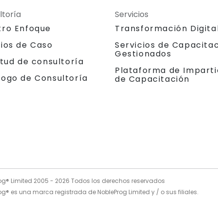
ltoría
Servicios
tro Enfoque
Transformación Digita
dios de Caso
Servicios de Capacita
Gestionados
itud de consultoría
Plataforma de Imparti
logo de Consultoría
de Capacitación
og® Limited 2005 -
2026
Todos los derechos reservados
g® es una marca registrada de NobleProg Limited y / o sus filiales.