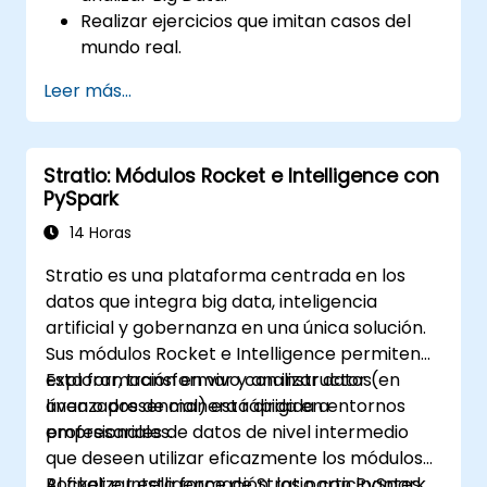
Realizar ejercicios que imitan casos del
mundo real.
Utilizar diferentes herramientas y
Leer más...
técnicas para el análisis de grandes datos
usando PySpark.
Stratio: Módulos Rocket e Intelligence con
PySpark
14 Horas
Stratio es una plataforma centrada en los
datos que integra big data, inteligencia
artificial y gobernanza en una única solución.
Sus módulos Rocket e Intelligence permiten
explorar, transformar y analizar datos
Esta formación en vivo con instructor (en
avanzados de manera rápida en entornos
línea o presencial) está dirigida a
empresariales.
profesionales de datos de nivel intermedio
que deseen utilizar eficazmente los módulos
Rocket e Intelligence de Stratio con PySpark,
Al finalizar esta formación, los participantes