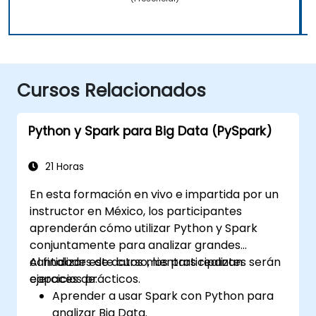
Cursos Relacionados
Python y Spark para Big Data (PySpark)
21 Horas
En esta formación en vivo e impartida por un
instructor en México, los participantes
aprenderán cómo utilizar Python y Spark
conjuntamente para analizar grandes
cantidades de datos mientras realizan
Al finalizar este curso, los participantes serán
ejercicios prácticos.
capaces de:
Aprender a usar Spark con Python para
analizar Big Data.