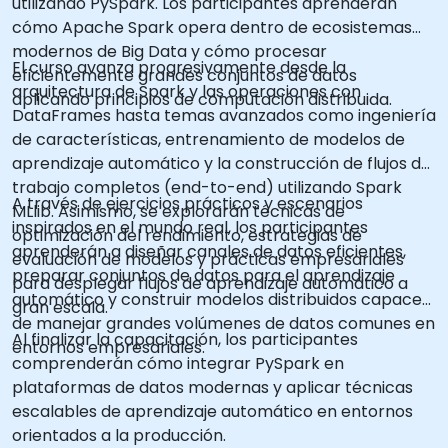
utilizando PySpark. Los participantes aprenderán
cómo Apache Spark opera dentro de ecosistemas
modernos de Big Data y cómo procesar
El curso avanza progresivamente desde la
eficientemente grandes conjuntos de datos
arquitectura de Spark y las operaciones con
aplicando principios de computación distribuida.
DataFrames hasta temas avanzados como ingeniería
de características, entrenamiento de modelos de
aprendizaje automático y la construcción de flujos de
trabajo completos (end-to-end) utilizando Spark
A través de ejercicios prácticos y escenarios
MLlib. Asimismo, se explorarán técnicas de
inspirados en el mundo real, los participantes
optimización del rendimiento, estrategias de
aprenderán a diseñar canales de datos eficientes,
evaluación de modelos y prácticas empresariales
preparar conjuntos de datos para el aprendizaje
para desplegar flujos de aprendizaje automático a
automático y construir modelos distribuidos capaces
gran escala.
de manejar grandes volúmenes de datos comunes en
Al finalizar la capacitación, los participantes
entornos empresariales.
comprenderán cómo integrar PySpark en
plataformas de datos modernas y aplicar técnicas
escalables de aprendizaje automático en entornos
orientados a la producción.