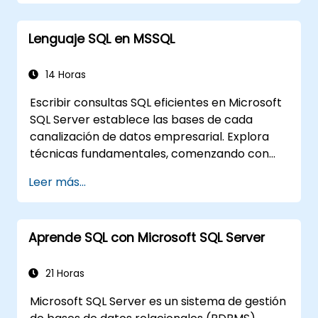
Lenguaje SQL en MSSQL
14 Horas
Escribir consultas SQL eficientes en Microsoft
SQL Server establece las bases de cada
canalización de datos empresarial. Explora
técnicas fundamentales, comenzando con
modelos de bases de datos relacionales y
Leer más...
avanzando hacia la recuperación de datos,
filtrado, ordenamiento y agregación
mediante funciones de agrupamiento y
Aprende SQL con Microsoft SQL Server
subconsultas. Guía a los participantes a
través de uniones entre múltiples tablas,
operadores de conjuntos, operaciones DML
21 Horas
(Lenguaje de Manipulación de Datos) y
Microsoft SQL Server es un sistema de gestión
control de transacciones para extraer y