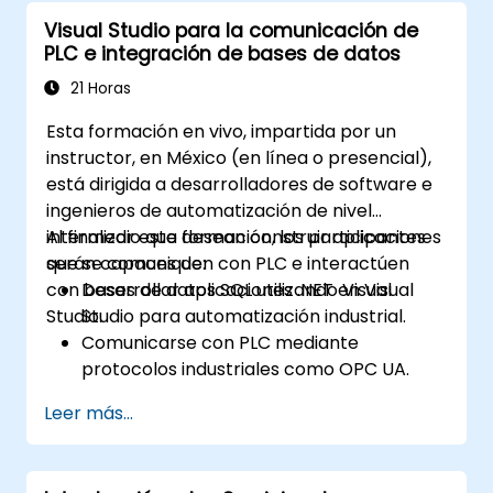
Visual Studio para la comunicación de
PLC e integración de bases de datos
21 Horas
Esta formación en vivo, impartida por un
instructor, en México (en línea o presencial),
está dirigida a desarrolladores de software e
ingenieros de automatización de nivel
intermedio que desean construir aplicaciones
Al finalizar esta formación, los participantes
que se comuniquen con PLC e interactúen
serán capaces de:
con bases de datos SQL utilizando Visual
Desarrollar aplicaciones .NET en Visual
Studio.
Studio para automatización industrial.
Comunicarse con PLC mediante
protocolos industriales como OPC UA.
Implementar interacciones con bases de
Leer más...
datos usando SQL Server para almacenar
y recuperar datos de PLC.
Optimizar el rendimiento de las