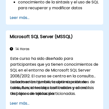
conocimiento de la sintaxis y el uso de SQL
para recuperar y modificar datos
aplicar las reglas de seguridad en la base
Leer más...
de datos
el uso de elementos avanzados
(replicación, automatización, inteligencia
Microsoft SQL Server (MSSQL)
empresarial)
utilizar las capacidades de Microsoft SQL
Server para crear informes complejos y
14 Horas
soluciones para desarrolladores
Este curso ha sido diseñado para
participantes que ya tienen conocimientos de
SQL en el entorno de Microsoft SQL Server
2008/2012. El curso se centra en la consulta
basada en conjuntos, la optimización de
La formación también cubre expresiones de
consultas, el trabajo con índices y el análisis
tabla, funciones de clasificación y cómo
de planes de ejecución.
trabajar con tablas particionadas.
Leer más...