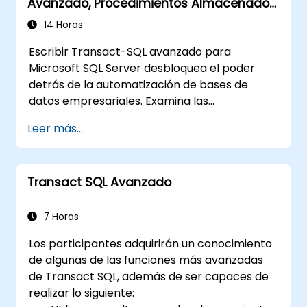
Avanzado, Procedimientos Almacenados
rendimiento y la confiabilidad.
y Disparadores para Microsoft SQL Server
14 Horas
Escribir Transact-SQL avanzado para
Microsoft SQL Server desbloquea el poder
detrás de la automatización de bases de
datos empresariales. Examina las
construcciones principales del desarrollo que
Leer más...
incluyen programación procedural, manejo
estructurado de errores, control de
transacciones, ejecución de cursores,
Transact SQL Avanzado
procedimientos almacenados y disparadores
de base de datos. Capacita a desarrolladores
experimentados para diseñar operaciones
7 Horas
complejas en la capa trasera de datos,
Los participantes adquirirán un conocimiento
reducir la sobrecarga en la capa de
de algunas de las funciones más avanzadas
aplicación y construir soluciones de nivel de
de Transact SQL, además de ser capaces de
producción para aplicaciones críticas de
realizar lo siguiente:
bases de datos en entornos empresariales.