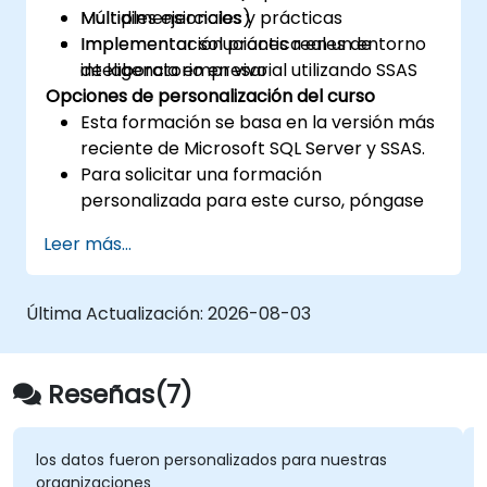
Multidimensionales)
Múltiples ejercicios y prácticas
Implementar soluciones reales de
Implementación práctica en un entorno
inteligencia empresarial utilizando SSAS
de laboratorio en vivo
Opciones de personalización del curso
Esta formación se basa en la versión más
reciente de Microsoft SQL Server y SSAS.
Para solicitar una formación
personalizada para este curso, póngase
en contacto con nosotros para
Leer más...
coordinarla.
Última Actualización:
2026-08-03
Reseñas(7)
los datos fueron personalizados para nuestras
organizaciones