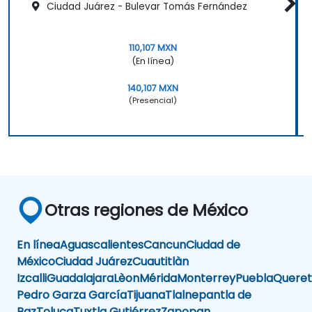
Ciudad Juárez - Bulevar Tomás Fernández
110,107 MXN
(En línea)
140,107 MXN
(Presencial)
Otras regiones de México
En línea
Aguascalientes
Cancun
Ciudad de
México
Ciudad Juárez
Cuautitlàn
Izcalli
Guadalajara
Lèon
Mérida
Monterrey
Puebla
Queret
Pedro Garza García
Tijuana
Tlalnepantla de
Baz
Toluca
Tuxtla Gutiérrez
Zapopan