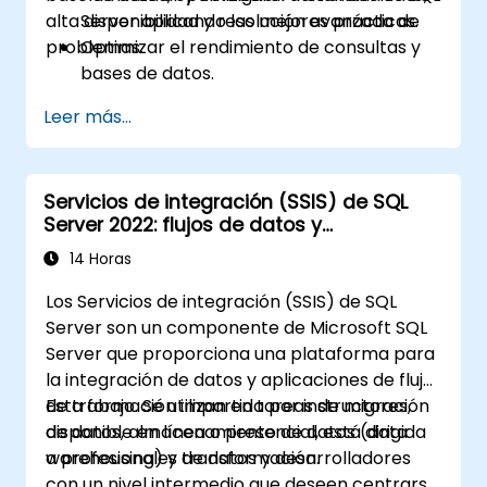
alta disponibilidad y resolución avanzada de
Server aplicando las mejores prácticas.
problemas.
Optimizar el rendimiento de consultas y
bases de datos.
Implementar estrategias de alta
Leer más...
disponibilidad y recuperación ante
desastres.
Diagnosticar y resolver problemas
Servicios de integración (SSIS) de SQL
complejos en entornos de producción.A
Server 2022: flujos de datos y
transformaciones avanzadas
14 Horas
Los Servicios de integración (SSIS) de SQL
Server son un componente de Microsoft SQL
Server que proporciona una plataforma para
la integración de datos y aplicaciones de flujo
de trabajo. Se utilizan en tareas de migración
Esta formación impartida por instructores,
de datos, almacenamiento de datos (data
disponible en línea o presencial, está dirigida
warehousing) y transformación.
a profesionales de datos y desarrolladores
con un nivel intermedio que deseen centrarse