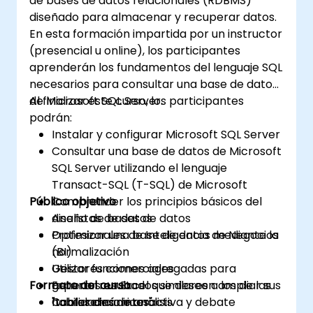
de bases de datos relacionales (RDBMS)
manipular conjuntos de datos de inteligencia
diseñado para almacenar y recuperar datos.
de negocio de manera confiable.
En esta formación impartida por un instructor
(presencial u online), los participantes
aprenderán los fundamentos del lenguaje SQL
necesarios para consultar una base de datos
de Microsoft SQL Server.
Al finalizar este curso, los participantes
podrán:
Instalar y configurar Microsoft SQL Server
Consultar una base de datos de Microsoft
SQL Server utilizando el lenguaje
Transact-SQL (T-SQL) de Microsoft
Público objetivo
Comprender los principios básicos del
diseño de bases de datos
Analistas de datos
Optimizar una base de datos mediante la
Profesionales de Inteligencia de Negocios
normalización
(BI)
Utilizar funciones agregadas para
Gestores comerciales
Formato del curso
generar resultados similares a los de las
Expertos en Excel que deseen ampliar sus
"tablas dinámicas"
habilidades de análisis
Conferencia interactiva y debate