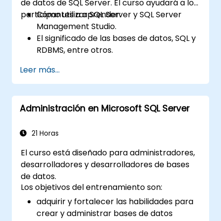
de datos de SQL Server. El curso ayudará a los
participantes a aprender:
Cómo utilizar SQL Server y SQL Server
Management Studio.
El significado de las bases de datos, SQL y
RDBMS, entre otros.
Cómo crear tablas y utilizar DDL, DML y
Leer más...
DAL.
Cuáles son los principales paquetes
RDBMS disponibles en el mercado y cómo
Administración en Microsoft SQL Server
se comparan entre sí.
Una introducción a NoSQL y cómo las
organizaciones están adoptando bases
21 Horas
de datos híbridas.
El curso está diseñado para administradores,
desarrolladores y desarrolladores de bases
de datos.
Los objetivos del entrenamiento son:
adquirir y fortalecer las habilidades para
crear y administrar bases de datos