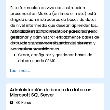
Esta formación en vivo con instrucción
presencial en México (en línea o in situ) está
dirigida a administradores de bases de datos
de nivel intermedio que desean aprender las
habilidades y conocimientos necesarios para
Al finalizar esta formación, los participantes
gestionar y administrar eficazmente bases de
podrán:
datos de SQL Server utilizando SQL Server
Comprender los requisitos del sistema y
Management Studio.
realizar instalaciones.
Crear, configurar y gestionar bases de
datos usando SSMS.
Gestionar inicios de sesión, usuarios, roles
Leer más...
y permisos.
Realizar diversos tipos de copias de
seguridad y restaurar bases de datos.
Administración de bases de datos en
Crear, programar y gestionar trabajos
Microsoft SQL Server
utilizando SQL Server Agent.
Implementar buenas prácticas para una
40 Horas
administración de SQL Server eficiente y