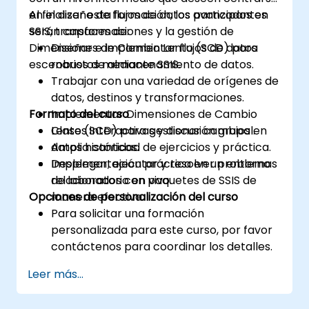
en el diseño de flujos de datos avanzados en
Al finalizar esta formación, los participantes
SSIS, transformaciones y la gestión de
serán capaces de:
Dimensiones de Cambio Lento (SCD) para
Diseñar e implementar flujos de datos
escenarios de almacenamiento de datos.
robustos mediante SSIS.
Trabajar con una variedad de orígenes de
datos, destinos y transformaciones.
Formato del curso
Implementar Dimensiones de Cambio
Lento (SCD) para gestionar cambios en
Clases interactivas y discusión grupal.
datos históricos.
Amplia cantidad de ejercicios y práctica.
Desplegar, ejecutar y resolver problemas
Implementación práctica en un entorno
relacionados con paquetes de SSIS de
de laboratorio en vivo.
Opciones de personalización del curso
manera efectiva.
Para solicitar una formación
personalizada para este curso, por favor
contáctenos para coordinar los detalles.
Leer más...