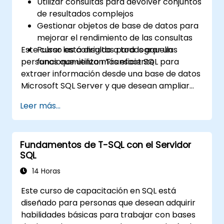
Utilizar consultas para devolver conjuntos
de resultados complejos
Gestionar objetos de base de datos para
mejorar el rendimiento de las consultas
Este curso está dirigido a todas aquellas
Pulsar las consultas para lograr un
personas que utilizan Transact SQL para
funcionamiento más eficiente
extraer información desde una base de datos
Microsoft SQL Server y que desean ampliar
sus conocimientos, en particular, en el análisis
Leer más...
de datos y la mejora de la velocidad de las
consultas.
Fundamentos de T-SQL con el Servidor
SQL
14 Horas
Este curso de capacitación en SQL está
diseñado para personas que desean adquirir
habilidades básicas para trabajar con bases