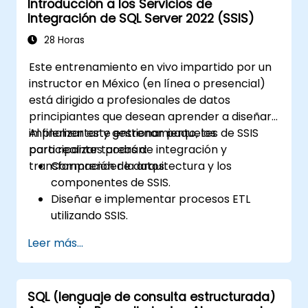
Introducción a los Servicios de
aplicaciones para entornos industriales
Integración de SQL Server 2022 (SSIS)
en tiempo real.
28 Horas
Este entrenamiento en vivo impartido por un
instructor en México (en línea o presencial)
está dirigido a profesionales de datos
principiantes que desean aprender a diseñar,
implementar y gestionar paquetes de SSIS
Al finalizar este entrenamiento, los
para realizar tareas de integración y
participantes podrán:
transformación de datos.
Comprender la arquitectura y los
componentes de SSIS.
Diseñar e implementar procesos ETL
utilizando SSIS.
Utilizar las herramientas de SSIS para
Leer más...
desarrollar, implementar y gestionar
soluciones de integración de datos.
Diagnosticar problemas y optimizar
SQL (lenguaje de consulta estructurada)
paquetes de SSIS para mejorar el