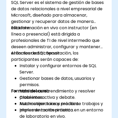
SQL Server es el sistema de gestión de bases
segura.
de datos relacionales a nivel empresarial de
Microsoft, diseñado para almacenar,
gestionar y recuperar datos de manera
eficiente.
Esta formación en vivo con instructor (en
línea o presencial) está dirigida a
profesionales de TI de nivel intermedio que
deseen administrar, configurar y mantener
entornos de SQL Server.
Al finalizar esta capacitación, los
participantes serán capaces de:
Instalar y configurar entornos de SQL
Server.
Gestionar bases de datos, usuarios y
permisos.
Formato del curso
Monitorear el rendimiento y resolver
problemas.
Clase interactiva y debate.
Automatizar tareas mediante trabajos y
Muchas ejercicios y práctica.
planes de mantenimiento.
Implementación práctica en un entorno
de laboratorio en vivo.