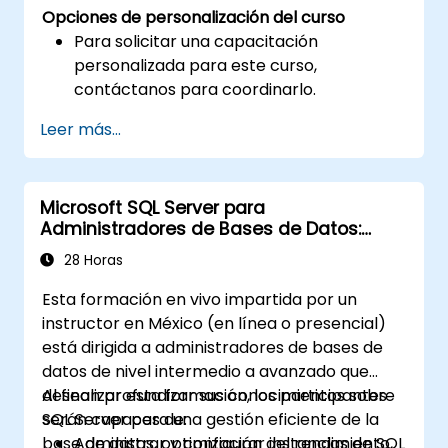
Opciones de personalización del curso
Para solicitar una capacitación
personalizada para este curso,
contáctanos para coordinarlo.
Leer más...
Microsoft SQL Server para
Administradores de Bases de Datos:
Intermedio a Avanzado
28 Horas
Esta formación en vivo impartida por un
instructor en México (en línea o presencial)
está dirigida a administradores de bases de
datos de nivel intermedio a avanzado que
desean profundizar sus conocimientos sobre
Al finalizar esta formación, los participantes
SQL Server para una gestión eficiente de la
serán capaces de:
base de datos, optimización del rendimiento,
Administrar y configurar instancias de SQL