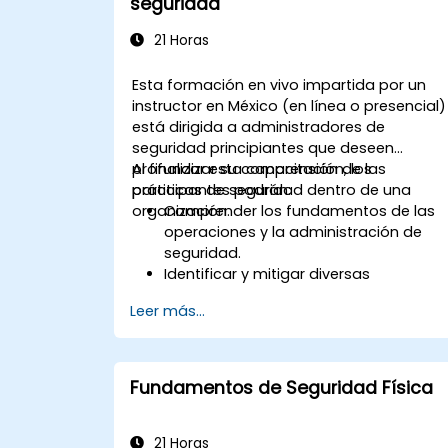
seguridad
relaciones con diferentes grupos
demográficos.
21 Horas
Esta formación en vivo impartida por un
instructor en México (en línea o presencial)
está dirigida a administradores de
seguridad principiantes que deseen
profundizar su comprensión de las
Al finalizar esta capacitación, los
prácticas de seguridad dentro de una
participantes podrán:
organización.
Comprender los fundamentos de las
operaciones y la administración de
seguridad.
Identificar y mitigar diversas
amenazas y vulnerabilidades de
Leer más...
seguridad.
Implementar y gestionar soluciones d
seguridad.
Entender las consideraciones legales y
Fundamentos de Seguridad Física
éticas en las operaciones de
seguridad.
Prepararse para la respuesta a
21 Horas