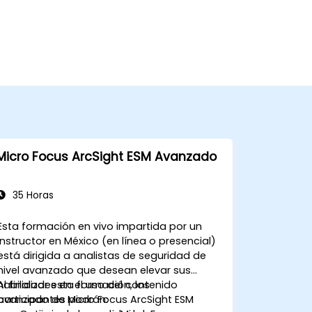
Micro Focus ArcSight ESM Avanzado
35 Horas
Esta formación en vivo impartida por un
instructor en México (en línea o presencial)
está dirigida a analistas de seguridad de
nivel avanzado que desean elevar sus
habilidades en el uso del contenido
Al finalizar esta formación, los
avanzado de Micro Focus ArcSight ESM
participantes podrán: