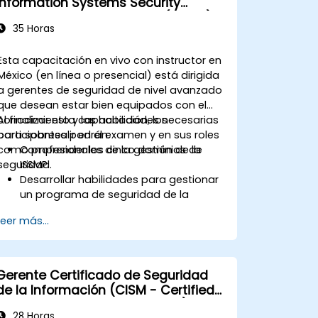
Information Systems Security
ante emergencias y gestión de crisis.
Management Professional (ISSMP)
35 Horas
Esta capacitación en vivo con instructor en
México (en línea o presencial) está dirigida
a gerentes de seguridad de nivel avanzado
que desean estar bien equipados con el
conocimiento y las habilidades necesarias
Al finalizar esta capacitación, los
para sobresalir en el examen y en sus roles
participantes podrán:
como profesionales de la gestión de la
Comprender los cinco dominios de
seguridad.
ISSMP.
Desarrollar habilidades para gestionar
un programa de seguridad de la
información.
Leer más...
Aprender a establecer y mantener la
gobernanza de la seguridad.
Obtener conocimientos sobre gestión
de riesgos, respuesta a incidentes y
Gerente Certificado de Seguridad
planificación de la continuidad.
de la Información (CISM - Certified
Prepararse eficazmente para el
Information Security Manager)
examen de certificación ISSMP.
28 Horas