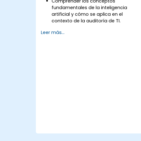
Comprender los conceptos
fundamentales de la inteligencia
artificial y cómo se aplica en el
contexto de la auditoría de TI.
Utilizar tecnologías de IA, como
Leer más...
aprendizaje automático (machine
learning), procesamiento del lenguaje
natural (NLP) y automatización
robótica de procesos (RPA), para
mejorar la eficiencia, precisión y
alcance de las auditorías.
Realizar evaluaciones de riesgos
utilizando herramientas de IA, lo que
permite el monitoreo continuo y una
gestión proactiva de riesgos.
Integrar la IA en la planificación,
ejecución y comunicación de
resultados de las auditorías,
aumentando así la efectividad genera
de las auditorías de TI.