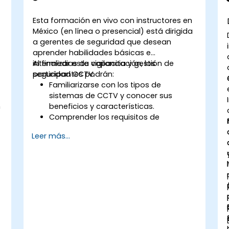
realizar investigaciones de fraude,
incluyendo la recolección de pruebas,
Esta formación en vivo con instructores en
técnicas de entrevista y análisis de
México (en línea o presencial) está dirigida
datos.
a gerentes de seguridad que desean
Aprender a diseñar e implementar
aprender habilidades básicas e
programas efectivos de prevención y
intermedias de vigilancia y gestión de
Al finalizar esta capacitación, los
disuasión del fraude dentro de las
seguridad CCTV.
participantes podrán:
organizaciones.
Familiarizarse con los tipos de
Ganar confianza y los conocimientos
sistemas de CCTV y conocer sus
necesarios para aprobar con éxito el
n
beneficios y características.
examen de Examinador Certificado de
Comprender los requisitos de
Fraude (CFE).
cableado y configuración de los
Leer más...
sistemas de CCTV.
d
Instalar, configurar y gestionar
sistemas de CCTV.