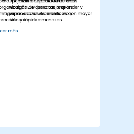
para mejorar la capacidad de una
Optimizar el uso de Micro Focus
organización de detectar, responder y
ArcSight ESM para mejorar las
mitigar amenazas cibernéticas con mayor
capacidades de monitoreo y
precisión y rapidez.
detección de amenazas.
Construir y gestionar variables
Leer más...
avanzadas de ArcSight para refinar los
flujos de eventos y obtener análisis
más precisos.
Desarrollar e implementar listas y
reglas de ArcSight para una
correlación de eventos efectiva y la
generación de alertas.
Aplicar técnicas avanzadas de
correlación para identificar patrones
complejos de amenazas y reducir los
falsos positivos.