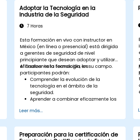
Adoptar la Tecnología en la
Industria de la Seguridad
7 Horas
Esta formación en vivo con instructor en
México (en línea o presencial) está dirigida
a gerentes de seguridad de nivel
principiante que desean adoptar y utilizar
eficazmente la tecnología en su campo.
Al finalizar esta formación, los
participantes podrán:
a
Comprender la evolución de la
tecnología en el ámbito de la
seguridad.
Aprender a combinar eficazmente los
métodos tradicionales de seguridad
Leer más...
con soluciones tecnológicas
modernas.
n
Conocer los fundamentos de la
ciberseguridad, los riesgos asociados
Preparación para la certificación de
a los sistemas digitales y cómo