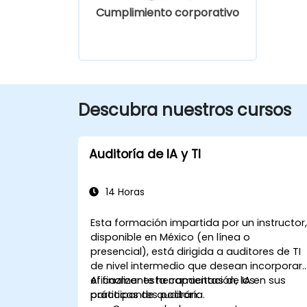
Cumplimiento corporativo
Descubra nuestros cursos
Auditoría de IA y TI
14 Horas
Esta formación impartida por un instructor
disponible en México (en línea o
presencial), está dirigida a auditores de TI
de nivel intermedio que desean incorporar
eficazmente herramientas de IA en sus
Al finalizar esta capacitación, los
prácticas de auditoría.
participantes podrán: