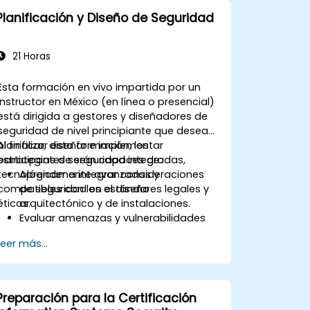
Planificación y Diseño de Seguridad
21 Horas
Esta formación en vivo impartida por un
instructor en México (en línea o presencial)
está dirigida a gestores y diseñadores de
seguridad de nivel principiante que desean
planificar, diseñar e implementar
Al finalizar esta formación, los
estrategias de seguridad integradas,
participantes serán capaces de:
tecnológicamente avanzadas y
Aprender a integrar consideraciones
compatibles con los estándares legales y
de seguridad en el diseño
éticos.
arquitectónico y de instalaciones.
Evaluar amenazas y vulnerabilidades
para fundamentar la planificación de
Leer más...
la seguridad.
Desarrollar planes de seguridad
integrales que aborden una variedad
de amenazas.
Preparación para la Certificación
Crear planes eficaces de respuesta