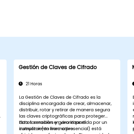
Gestión de Claves de Cifrado
21 Horas
,
La Gestión de Claves de Cifrado es la
disciplina encargada de crear, almacenar,
distribuir, rotar y retirar de manera segura
las claves criptográficas para proteger
datos sensibles y garantizar el
Esta formación en vivo impartida por un
cumplimiento normativo.
instructor (en línea o presencial) está