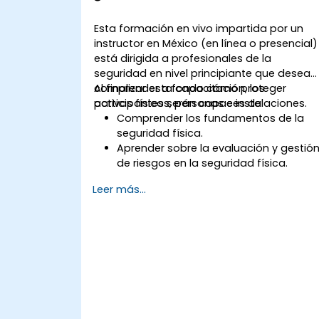
incidentes y la recuperación ante
desastres.
Esta formación en vivo impartida por un
instructor en México (en línea o presencial)
está dirigida a profesionales de la
seguridad en nivel principiante que desean
comprender a fondo cómo proteger
Al finalizar esta capacitación, los
activos físicos, personas e instalaciones.
participantes serán capaces de:
Comprender los fundamentos de la
seguridad física.
Aprender sobre la evaluación y gestió
de riesgos en la seguridad física.
Explorar diversas medidas y
Leer más...
tecnologías de seguridad física.
Entender la integración de la segurida
física con otros dominios de
seguridad.
Desarrollar habilidades para diseñar e
implementar planes efectivos de
seguridad física.