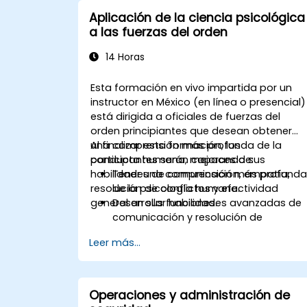
Aplicación de la ciencia psicológica
a las fuerzas del orden
14 Horas
Esta formación en vivo impartida por un
instructor en México (en línea o presencial)
está dirigida a oficiales de fuerzas del
orden principiantes que desean obtener
una comprensión más profunda de la
Al finalizar esta formación, los
conducta humana, mejorando sus
participantes serán capaces de:
habilidades de comunicación, empatía,
Tener una comprensión más profund
resolución de conflictos y efectividad
de la psicología humana.
general en sus funciones.
Desarrollar habilidades avanzadas de
comunicación y resolución de
conflictos para interactuar con mayor
Leer más...
eficacia con el público, colegas y en
escenarios de negociación.
Promover la conciencia y comprensió
de diversos antecedentes culturales,
Operaciones y administración de
mejorando la policía comunitaria y las