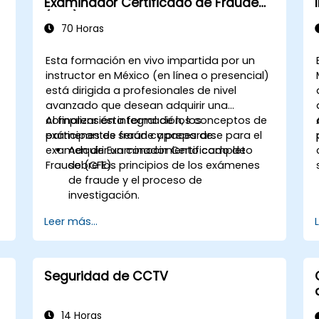
Examinador Certificado de Fraude
protegerse contra amenazas
(CFE)
cibernéticas en la industria de la
70 Horas
seguridad.
Esta formación en vivo impartida por un
instructor en México (en línea o presencial)
está dirigida a profesionales de nivel
avanzado que desean adquirir una
comprensión integral de los conceptos de
Al finalizar esta formación, los
exámenes de fraude y prepararse para el
participantes serán capaces de:
examen de Examinador Certificado de
Adquirir un conocimiento completo
Fraude (CFE).
sobre los principios de los exámenes
de fraude y el proceso de
investigación.
Aprender a identificar, investigar y
Leer más...
prevenir diversos tipos de esquemas
e
de fraude financiero.
Comprender el entorno legal
relacionado con el fraude, incluidos los
Seguridad de CCTV
elementos legales del fraude, las leyes
y regulaciones pertinentes.
Adquirir habilidades prácticas para
14 Horas