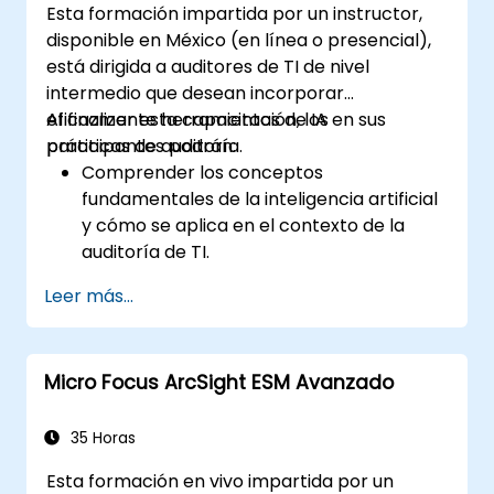
Esta formación impartida por un instructor,
disponible en México (en línea o presencial),
está dirigida a auditores de TI de nivel
intermedio que desean incorporar
eficazmente herramientas de IA en sus
Al finalizar esta capacitación, los
prácticas de auditoría.
participantes podrán:
Comprender los conceptos
fundamentales de la inteligencia artificial
y cómo se aplica en el contexto de la
auditoría de TI.
Utilizar tecnologías de IA, como
Leer más...
aprendizaje automático (machine
learning), procesamiento del lenguaje
natural (NLP) y automatización robótica
Micro Focus ArcSight ESM Avanzado
de procesos (RPA), para mejorar la
eficiencia, precisión y alcance de las
auditorías.
35 Horas
Realizar evaluaciones de riesgos utilizando
Esta formación en vivo impartida por un
herramientas de IA, lo que permite el