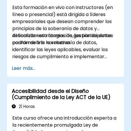
Esta formación en vivo con instructores (en
línea o presencial) está dirigida a líderes
empresariales que desean comprender los
principios de la soberanía de datos y
desarrollar estrategias de gestión de datos
Al finalizar esta formación, los participantes
conforme a la normativa.
podrán definir la soberanía de datos,
identificar las leyes aplicables, evaluar los
riesgos de cumplimiento e implementar
marcos de gobernanza para la gestión de
Leer más...
datos transfronterizos.
Accesibilidad desde el Diseño
(Cumplimiento de la Ley ACT de la UE)
21 Horas
Este curso ofrece una introducción experta a
la recientemente promulgada Ley de