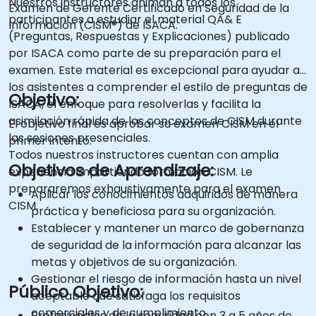
Nuestros instructores animan a todos los
Examen de Gerente Certificado en Seguridad de la
participantes a estudiar el material QA& E
Información (CISM®) de ISACA.
(Preguntas, Respuestas y Explicaciones) publicado
por ISACA como parte de su preparación para el
examen. Este material es excepcional para ayudar a
los asistentes a comprender el estilo de preguntas de
Objetivo:
ISACA, el enfoque para resolverlas y facilita la
asimilación rápida de los conceptos de CISM durante
El objetivo final es aprobar su examen CISM en el
las sesiones presenciales.
primer intento.
Todos nuestros instructores cuentan con amplia
Objetivos de Aprendizaje:
experiencia impartiendo formación CISM. Le
prepararemos exhaustivamente para el examen
Aplicar los conocimientos adquiridos de manera
CISM.
práctica y beneficiosa para su organización.
Establecer y mantener un marco de gobernanza
de seguridad de la información para alcanzar las
metas y objetivos de su organización.
Gestionar el riesgo de información hasta un nivel
Público Objetivo:
aceptable que satisfaga los requisitos
comerciales y de cumplimiento.
Profesionales de la seguridad con 3 a 5 años de