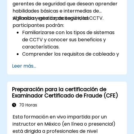
gerentes de seguridad que desean aprender
habilidades básicas e intermedias de
vigilancia y gestión de seguridad CCTV.
Al finalizar esta capacitación, los
participantes podrán:
Familiarizarse con los tipos de sistemas
de CCTV y conocer sus beneficios y
características.
Comprender los requisitos de cableado y
configuración de los sistemas de CCTV.
Leer más...
Instalar, configurar y gestionar sistemas
de CCTV.
Preparación para la certificación de
Examinador Certificado de Fraude (CFE)
70 Horas
Esta formación en vivo impartida por un
instructor en México (en línea o presencial)
está dirigida a profesionales de nivel