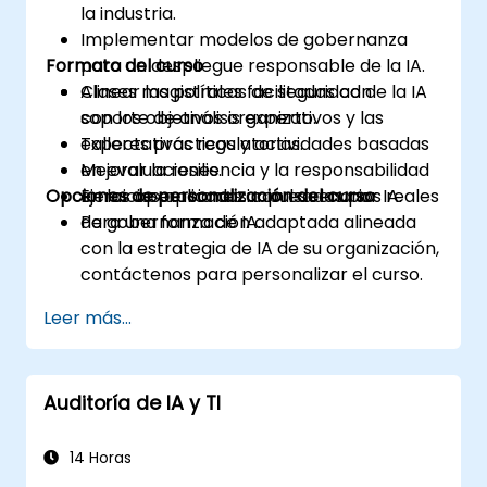
la industria.
Implementar modelos de gobernanza
Formato del curso
para un despliegue responsable de la IA.
Alinear las políticas de seguridad de la IA
Clases magistrales facilitadas con
con los objetivos organizativos y las
soporte de análisis experto.
expectativas regulatorias.
Talleres prácticos y actividades basadas
Mejorar la resiliencia y la responsabilidad
en evaluaciones.
Opciones de personalización del curso
en las operaciones impulsadas por IA.
Ejercicios aplicados con escenarios reales
de gobernanza de IA.
Para una formación adaptada alineada
con la estrategia de IA de su organización,
contáctenos para personalizar el curso.
Leer más...
Auditoría de IA y TI
14 Horas