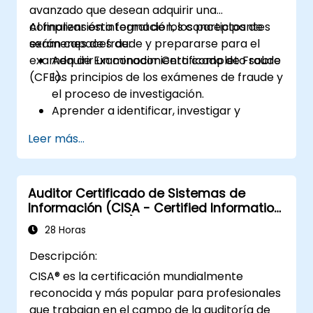
avanzado que desean adquirir una
comprensión integral de los conceptos de
Al finalizar esta formación, los participantes
exámenes de fraude y prepararse para el
serán capaces de:
examen de Examinador Certificado de Fraude
Adquirir un conocimiento completo sobre
(CFE).
los principios de los exámenes de fraude y
el proceso de investigación.
Aprender a identificar, investigar y
prevenir diversos tipos de esquemas de
Leer más...
fraude financiero.
Comprender el entorno legal relacionado
con el fraude, incluidos los elementos
Auditor Certificado de Sistemas de
legales del fraude, las leyes y
Información (CISA - Certified Information
regulaciones pertinentes.
Systems Auditor)
Adquirir habilidades prácticas para
28 Horas
realizar investigaciones de fraude,
Descripción:
incluyendo la recolección de pruebas,
CISA® es la certificación mundialmente
técnicas de entrevista y análisis de datos.
reconocida y más popular para profesionales
Aprender a diseñar e implementar
que trabajan en el campo de la auditoría de
programas efectivos de prevención y