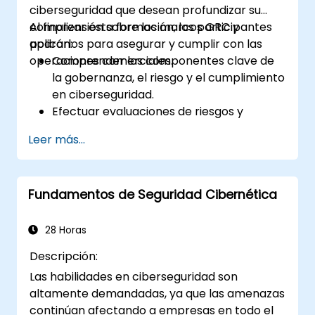
ciberseguridad que desean profundizar su
comprensión sobre los marcos GRC y
Al finalizar esta formación, los participantes
aplicarlos para asegurar y cumplir con las
podrán:
operaciones comerciales.
Comprender los componentes clave de
la gobernanza, el riesgo y el cumplimiento
en ciberseguridad.
Efectuar evaluaciones de riesgos y
desarrollar estrategias de mitigación.
Leer más...
Implementar medidas de cumplimiento y
gestionar los requisitos regulatorios.
Elaborar y hacer cumplir las políticas y
Fundamentos de Seguridad Cibernética
procedimientos de seguridad.
28 Horas
Descripción:
Las habilidades en ciberseguridad son
altamente demandadas, ya que las amenazas
continúan afectando a empresas en todo el