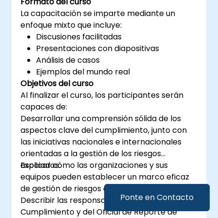
Formato del curso
para apoyar a una organización en la
La capacitación se imparte mediante un
planificación efectiva, implementación,
enfoque mixto que incluye:
gestión, monitoreo y mantenimiento de
Discusiones facilitadas
un SGSI
Presentaciones con diapositivas
Análisis de casos
Ejemplos del mundo real
Objetivos del curso
Al finalizar el curso, los participantes serán
capaces de:
Desarrollar una comprensión sólida de los
aspectos clave del cumplimiento, junto con
las iniciativas nacionales e internacionales
orientadas a la gestión de los riesgos
asociados.
Explicar cómo las organizaciones y sus
equipos pueden establecer un marco eficaz
de gestión de riesgos de cumplimiento.
Ponte en Contacto
Describir las responsabilidades del Oficial de
Cumplimiento y del Oficial de Reporte de