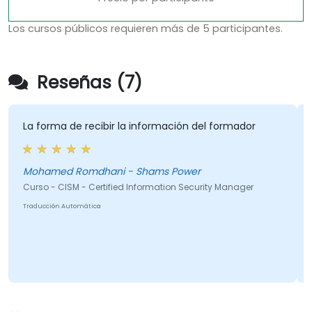
Los cursos públicos requieren más de 5 participantes.
Reseñas (7)
ma de recibir la información del formador
Me gustó el
información
estaban muy
ed Romdhani - Shams Power
 CISM - Certified Information Security Manager
Martin - E
ón Automática
Curso - CISM
Traducción Aut