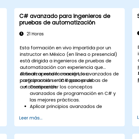
C# avanzado para ingenieros de
pruebas de automatización
21 Horas
Esta formación en vivo impartida por un
instructor en México (en línea o presencial)
está dirigida a ingenieros de pruebas de
automatización con experiencia que
desean aprender conceptos avanzados de
Al finalizar esta formación, los
programación en C# para pruebas de
participantes serán capaces de:
automatización.
Comprender los conceptos
avanzados de programación en C# y
o
las mejores prácticas.
Aplicar principios avanzados de
programación orientada a objetos
Leer más...
para crear soluciones de
automatización eficientes y flexibles.
Diseñar y desarrollar marcos de
automatización modulares y