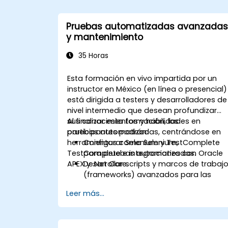
Pruebas automatizadas avanzadas
y mantenimiento
35 Horas
Esta formación en vivo impartida por un
instructor en México (en línea o presencial)
está dirigida a testers y desarrolladores de
nivel intermedio que desean profundizar
sus conocimientos y habilidades en
Al finalizar esta formación, los
pruebas automatizadas, centrándose en
participantes podrán:
herramientas como Selenium,
Configurar Selenium y TestComplete
TestComplete e integraciones con Oracle
para pruebas automatizadas.
APEX y .Net Core.
Desarrollar scripts y marcos de trabaj
(frameworks) avanzados para las
pruebas.
Leer más...
Integrar las pruebas automatizadas
con aplicaciones Oracle APEX y .Net
Core.
Aplicar técnicas de aprendizaje