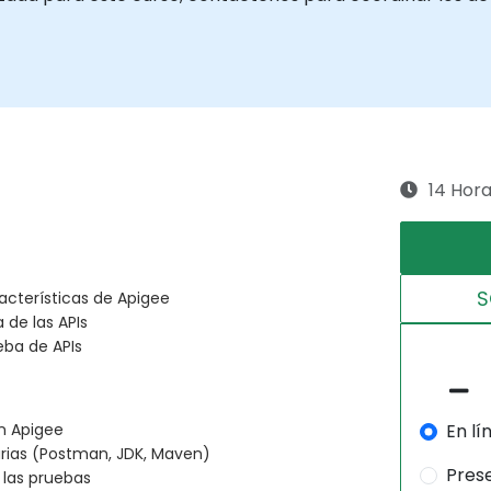
14 Hor
S
acterísticas de Apigee
 de las APIs
eba de APIs
En lí
n Apigee
rias (Postman, JDK, Maven)
Pres
 las pruebas