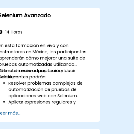
Selenium Avanzado
14 Horas
En esta formación en vivo y con
instructores en México, los participantes
aprenderán cómo mejorar una suite de
pruebas automatizadas utilizando
técnicas avanzadas para conducir
Al final de esta capacitación, los
Selenium.
participantes podrán:
Resolver problemas complejos de
automatización de pruebas de
aplicaciones web con Selenium.
Aplicar expresiones regulares y
técnicas de verificación basadas en
Leer más...
patrones.
Gestionar excepciones que detienen la
ejecución de las pruebas.
Buscar objetos web de manera