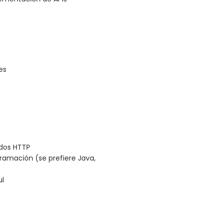
es
odos HTTP
ramación (se prefiere Java,
ul