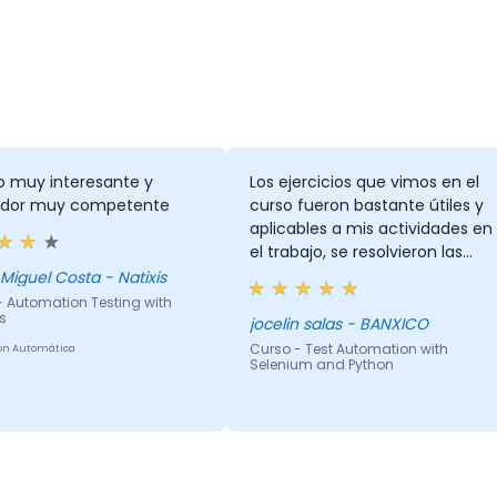
o muy interesante y
Los ejercicios que vimos en el
dor muy competente
curso fueron bastante útiles y
aplicables a mis actividades en
el trabajo, se resolvieron las
dudas y los ejemplos
Miguel Costa - Natixis
compartidos son bastante
- Automation Testing with
s
útiles.
jocelin salas - BANXICO
Curso - Test Automation with
ón Automática
Selenium and Python