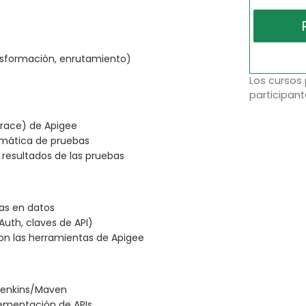
ansformación, enrutamiento)
Los cursos
participant
Trace) de Apigee
omática de pruebas
s resultados de las pruebas
as en datos
uth, claves de API)
on las herramientas de Apigee
 Jenkins/Maven
lementación de APIs