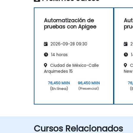
Automatización de
Aut
pruebas con Apigee
pru
2026-09-28 09:30
2
14 horas
1
Ciudad de México-Calle
C
Arquimedes 15
New 
76,450 MXN
96,450 MXN
76
(En línea)
(
(Presencial)
Cursos Relacionados