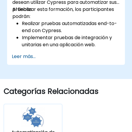
desean utilizar Cypress para automatizar sus
pruebas.
Al finalizar esta formación, los participantes
podrán:
Realizar pruebas automatizadas end-to-
end con Cypress.
Implementar pruebas de integración y
unitarias en una aplicación web.
Utilizar Cypress como alternativa a
Leer más...
Selenium.
Categorías Relacionadas