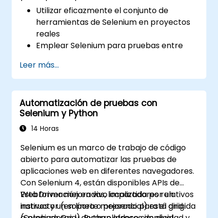
Utilizar eficazmente el conjunto de
herramientas de Selenium en proyectos
reales
Emplear Selenium para pruebas entre
navegadores
Leer más...
Distribuir las pruebas usando Selenium
Grid
Ejecutar pruebas de regresión con
Automatización de pruebas con
Selenium en Jenkins
Selenium y Python
Preparar informes de pruebas e informes
periódicos mediante Jenkins
14 Horas
Selenium es un marco de trabajo de código
abierto para automatizar las pruebas de
aplicaciones web en diferentes navegadores.
Con Selenium 4, están disponibles APIs de
WebDriver mejoradas, localizadores relativos
Esta formación en vivo impartida por un
nativos y un soporte mejorado para el grid
instructor (en línea o presencial) está dirigida
(Selenium Grid). Python ofrece simplicidad y
a probadores y desarrolladores de nivel