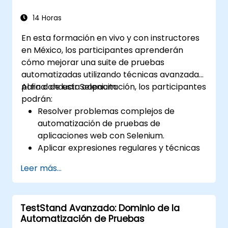
siguiendo las mejores prácticas de la
industria.
14 Horas
En esta formación en vivo y con instructores
en México, los participantes aprenderán
cómo mejorar una suite de pruebas
automatizadas utilizando técnicas avanzadas
para conducir Selenium.
Al final de esta capacitación, los participantes
podrán:
Resolver problemas complejos de
automatización de pruebas de
aplicaciones web con Selenium.
Aplicar expresiones regulares y técnicas
de verificación basadas en patrones.
Leer más...
Gestionar excepciones que detienen la
ejecución de las pruebas.
Buscar objetos web de manera
TestStand Avanzado: Dominio de la
programática.
Automatización de Pruebas
Capturar datos dinámicamente desde