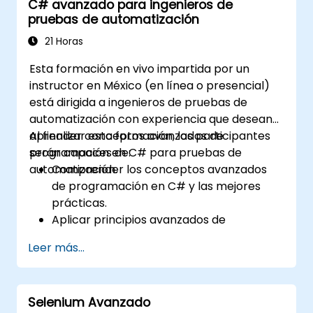
C# avanzado para ingenieros de
automático (machine learning) para
pruebas de automatización
mejorar la automatización de pruebas.
Realizar la transición desde pruebas
21 Horas
manuales hacia pruebas automatizadas
Esta formación en vivo impartida por un
de manera efectiva.
instructor en México (en línea o presencial)
Gestionar proyectos de pruebas
está dirigida a ingenieros de pruebas de
subcontratadas y mantener los
automatización con experiencia que desean
estándares de calidad.
aprender conceptos avanzados de
Al finalizar esta formación, los participantes
programación en C# para pruebas de
serán capaces de:
automatización.
Comprender los conceptos avanzados
de programación en C# y las mejores
prácticas.
Aplicar principios avanzados de
programación orientada a objetos para
Leer más...
crear soluciones de automatización
eficientes y flexibles.
Diseñar y desarrollar marcos de
Selenium Avanzado
automatización modulares y reutilizables