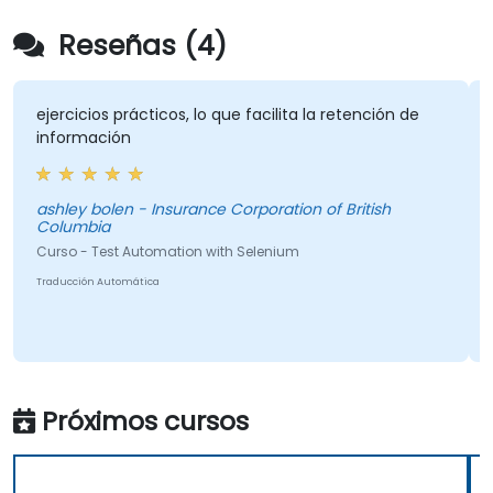
Reseñas (4)
ercicios prácticos, lo que facilita la retención de
Asunto
formación
compe
hley bolen - Insurance Corporation of British
Pedro M
lumbia
Curso - 
rso - Test Automation with Selenium
Traducció
ducción Automática
Próximos cursos