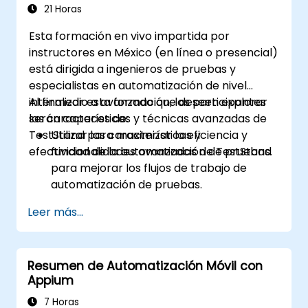
controles web.
21 Horas
Crear un marco de trabajo para pruebas
Esta formación en vivo impartida por
dirigidas por datos.
instructores en México (en línea o presencial)
Distribuir las pruebas con Selenium Grid.
está dirigida a ingenieros de pruebas y
especialistas en automatización de nivel
intermedio a avanzado que deseen explorar
Al finalizar esta formación, los participantes
las características y técnicas avanzadas de
serán capaces de:
TestStand para maximizar la eficiencia y
Utilizar las características y
efectividad de la automatización de pruebas.
funcionalidades avanzadas de TestStand
para mejorar los flujos de trabajo de
automatización de pruebas.
Personalizar interfaces de usuario y
Leer más...
desarrollar secuencias de pruebas
avanzadas.
Implementar técnicas avanzadas de
Resumen de Automatización Móvil con
procesamiento de resultados y
Appium
generación de informes.
Integrar TestStand con bases de datos,
7 Horas