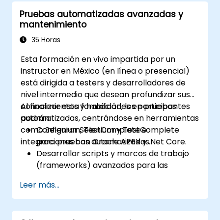
Pruebas automatizadas avanzadas y
mantenimiento
35 Horas
Esta formación en vivo impartida por un
instructor en México (en línea o presencial)
está dirigida a testers y desarrolladores de
nivel intermedio que desean profundizar sus
conocimientos y habilidades en pruebas
Al finalizar esta formación, los participantes
automatizadas, centrándose en herramientas
podrán:
como Selenium, TestComplete e
Configurar Selenium y TestComplete
integraciones con Oracle APEX y .Net Core.
para pruebas automatizadas.
Desarrollar scripts y marcos de trabajo
(frameworks) avanzados para las
pruebas.
Leer más...
Integrar las pruebas automatizadas con
aplicaciones Oracle APEX y .Net Core.
Aplicar técnicas de aprendizaje