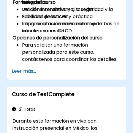
Formato del curso
integradas.
Validar el rendimiento, la seguridad y la
Lección interactiva y discusión.
fiabilidad de las APIs.
Ejercicios prácticos y práctica.
Integrar la automatización de pruebas en
Implementación en un entorno de
canalizaciones CI/CD.
laboratorio en vivo.
Opciones de personalización del curso
Para solicitar una formación
personalizada para este curso,
contáctenos para coordinar los detalles.
Leer más...
Curso de TestComplete
21 Horas
Durante esta formación en vivo con
instrucción presencial en México, los