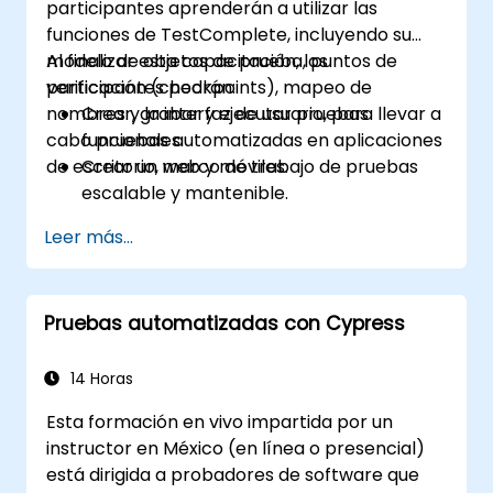
participantes aprenderán a utilizar las
funciones de TestComplete, incluyendo su
modelo de objetos de prueba, puntos de
Al finalizar esta capacitación, los
verificación (checkpoints), mapeo de
participantes podrán:
nombres y la interfaz de usuario, para llevar a
Crear, grabar y ejecutar pruebas
cabo pruebas automatizadas en aplicaciones
funcionales.
de escritorio, web y móviles.
Crear un marco de trabajo de pruebas
escalable y mantenible.
Crear puntos de verificación, adaptar las
Leer más...
pruebas para múltiples dispositivos y
analizar los resultados.
Utilizar las extensiones de scripting de
Pruebas automatizadas con Cypress
TestComplete.
14 Horas
Esta formación en vivo impartida por un
instructor en México (en línea o presencial)
está dirigida a probadores de software que