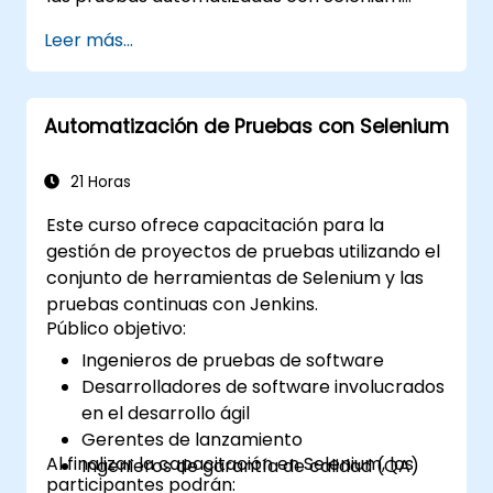
WebDriver y C# en Visual Studio. Si no tiene
Leer más...
experiencia en programación con C# o
desea repasar sus conocimientos, consulte el
curso: C# para Ingenieros de Pruebas de
Automatización de Pruebas con Selenium
Automatización.
21 Horas
Este curso ofrece capacitación para la
gestión de proyectos de pruebas utilizando el
conjunto de herramientas de Selenium y las
pruebas continuas con Jenkins.
Público objetivo:
Ingenieros de pruebas de software
Desarrolladores de software involucrados
en el desarrollo ágil
Gerentes de lanzamiento
Al finalizar la capacitación en Selenium, los
Ingenieros de garantía de calidad (QA)
participantes podrán: