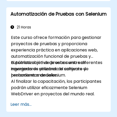
Automatización de Pruebas con Selenium
21 Horas
Este curso ofrece formación para gestionar
proyectos de pruebas y proporciona
experiencia práctica en aplicaciones web,
automatización funcional de pruebas y
automatización de pruebas entre diferentes
El público objetivo de este curso son
navegadores utilizando el conjunto de
ingenieros de pruebas de software y
herramientas de Selenium.
probadores manuales.
Al finalizar la capacitación, los participantes
podrán utilizar eficazmente Selenium
WebDriver en proyectos del mundo real.
Leer más...