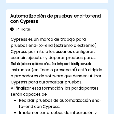
pruebas.
Automatización de pruebas end-to-end
con Cypress
14 Horas
Cypress es un marco de trabajo para
pruebas end-to-end (extremo a extremo).
Cypress permite a los usuarios configurar,
escribir, ejecutar y depurar pruebas para
cualquier aplicación frontend o sitio web.
Esta formación en vivo impartida por un
instructor (en línea o presencial) está dirigida
a probadores de software que deseen utilizar
Cypress para automatizar pruebas.
Al finalizar esta formación, los participantes
serán capaces de:
Realizar pruebas de automatización end-
to-end con Cypress.
Implementar pruebas de integración y