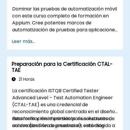
sistemas y hardware externos.
Dominar las pruebas de automatización móvil
Aplicar las mejores prácticas para
con este curso completo de formación en
mantener, gestionar, solucionar
Appium. Cree potentes marcos de
problemas y depurar secuencias de
automatización de pruebas para aplicaciones
pruebas complejas.
móviles Android e iOS utilizando el framework
Leer más...
líder de la industria, Appium. Adquiera
experiencia práctica configurando Appium,
escribiendo scripts de prueba, identificando
Preparación para la Certificación CTAL-
elementos nativos y web, y generando
TAE
informes detallados de pruebas. Ideal para
ingenieros QA y profesionales de las pruebas
21 Horas
que deseen añadir habilidades de
La certificación ISTQB Certified Tester
automatización y pruebas móviles a su
Advanced Level – Test Automation Engineer
conjunto de herramientas. Punto de partida
(CTAL-TAE) es una credencial de
perfecto para la certificación de Appium y el
reconocimiento global centrada en el diseño,
avance profesional en la garantía de calidad
desarrollo y mantenimiento de soluciones de
Esta formación impartida por un instructor,
móvil.
automatización de pruebas en entornos
en vivo (en línea o presencial), está dirigida a