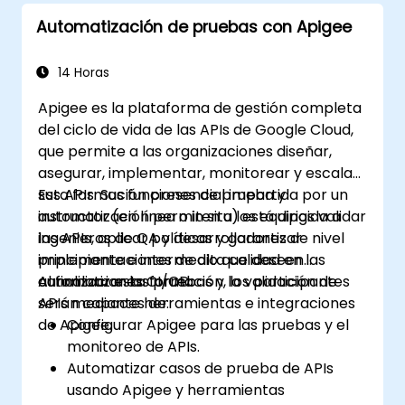
Automatización de pruebas con Apigee
14 Horas
Apigee es la plataforma de gestión completa
del ciclo de vida de las APIs de Google Cloud,
que permite a las organizaciones diseñar,
asegurar, implementar, monitorear y escalar
sus APIs. Sus funciones de prueba y
Esta formación presencial impartida por un
automatización permiten a los equipos validar
instructor (en línea o in situ) está dirigida a
las APIs, aplicar políticas y garantizar
ingenieros de QA y desarrolladores de nivel
implementaciones de alta calidad en las
principiante e intermedio que deseen
canalizaciones CI/CD.
automatizar las pruebas y la validación de
Al finalizar esta formación, los participantes
APIs mediante herramientas e integraciones
serán capaces de:
de Apigee.
Configurar Apigee para las pruebas y el
monitoreo de APIs.
Automatizar casos de prueba de APIs
usando Apigee y herramientas