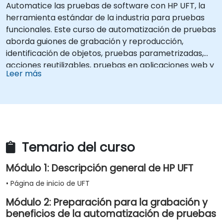
Automatice las pruebas de software con HP UFT, la
herramienta estándar de la industria para pruebas
funcionales. Este curso de automatización de pruebas
aborda guiones de grabación y reproducción,
identificación de objetos, pruebas parametrizadas,
acciones reutilizables, pruebas en aplicaciones web y
Leer más
validación de APIs a través de laboratorios prácticos.
Aprenda a convertir casos de prueba manuales en
guiones automatizados robustos, utilizar puntos de
control y sincronización, y construir marcos de
prueba escalables para flujos de trabajo de
aseguramiento de calidad de nivel empresarial y
Temario del curso
pruebas de regresión.
Módulo 1: Descripción general de HP UFT
• Página de inicio de UFT
Módulo 2: Preparación para la grabación y
beneficios de la automatización de pruebas