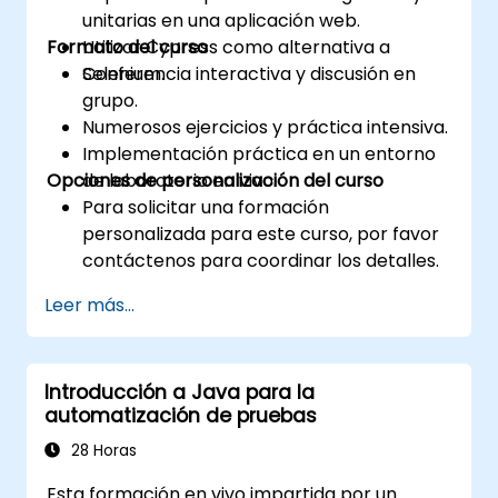
unitarias en una aplicación web.
Formato del curso
Utilizar Cypress como alternativa a
Selenium.
Conferencia interactiva y discusión en
grupo.
Numerosos ejercicios y práctica intensiva.
Implementación práctica en un entorno
Opciones de personalización del curso
de laboratorio en vivo.
Para solicitar una formación
personalizada para este curso, por favor
contáctenos para coordinar los detalles.
Leer más...
Introducción a Java para la
automatización de pruebas
28 Horas
Esta formación en vivo impartida por un