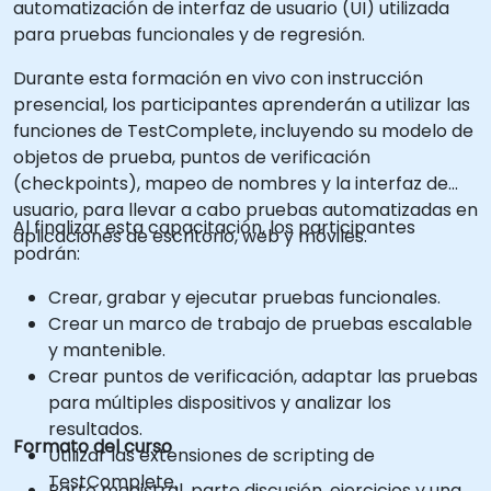
automatización de interfaz de usuario (UI) utilizada
para pruebas funcionales y de regresión.
Durante esta formación en vivo con instrucción
presencial, los participantes aprenderán a utilizar las
funciones de TestComplete, incluyendo su modelo de
objetos de prueba, puntos de verificación
(checkpoints), mapeo de nombres y la interfaz de
usuario, para llevar a cabo pruebas automatizadas en
Al finalizar esta capacitación, los participantes
aplicaciones de escritorio, web y móviles.
podrán:
Crear, grabar y ejecutar pruebas funcionales.
Crear un marco de trabajo de pruebas escalable
y mantenible.
Crear puntos de verificación, adaptar las pruebas
para múltiples dispositivos y analizar los
resultados.
Formato del curso
Utilizar las extensiones de scripting de
TestComplete.
Parte magistral, parte discusión, ejercicios y una