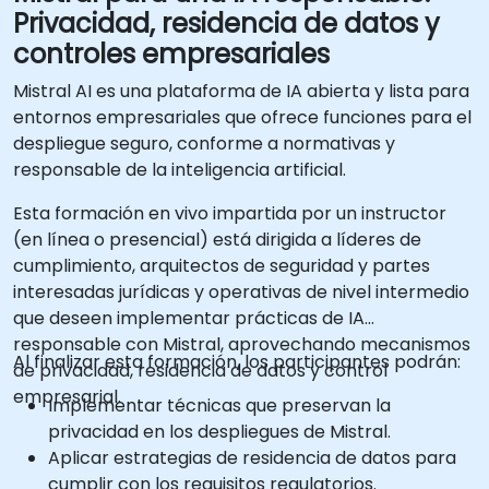
Privacidad, residencia de datos y
controles empresariales
Mistral AI es una plataforma de IA abierta y lista para
entornos empresariales que ofrece funciones para el
despliegue seguro, conforme a normativas y
responsable de la inteligencia artificial.
Esta formación en vivo impartida por un instructor
(en línea o presencial) está dirigida a líderes de
cumplimiento, arquitectos de seguridad y partes
interesadas jurídicas y operativas de nivel intermedio
que deseen implementar prácticas de IA
responsable con Mistral, aprovechando mecanismos
Al finalizar esta formación, los participantes podrán:
de privacidad, residencia de datos y control
empresarial.
Implementar técnicas que preservan la
privacidad en los despliegues de Mistral.
Aplicar estrategias de residencia de datos para
cumplir con los requisitos regulatorios.