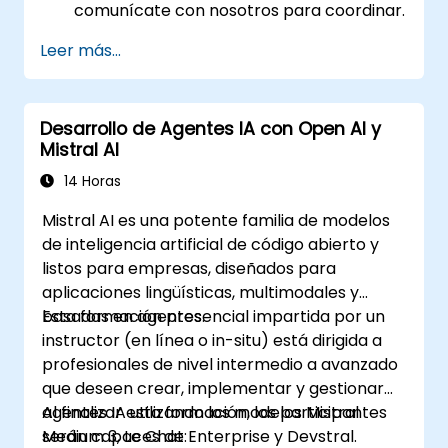
comunícate con nosotros para coordinar.
Leer más...
Desarrollo de Agentes IA con Open AI y
Mistral AI
14 Horas
Mistral AI es una potente familia de modelos
de inteligencia artificial de código abierto y
listos para empresas, diseñados para
aplicaciones lingüísticas, multimodales y
basadas en agentes.
Esta formación presencial impartida por un
instructor (en línea o in-situ) está dirigida a
profesionales de nivel intermedio a avanzado
que deseen crear, implementar y gestionar
agentes IA utilizando los modelos Mistral
Al finalizar esta formación, los participantes
Medium 3, Le Chat Enterprise y Devstral.
serán capaces de: