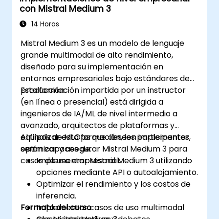
con Mistral Medium 3
14 Horas
Mistral Medium 3 es un modelo de lenguaje
grande multimodal de alto rendimiento,
diseñado para su implementación en
entornos empresariales bajo estándares de
producción.
Esta formación impartida por un instructor
(en línea o presencial) está dirigida a
ingenieros de IA/ML de nivel intermedio a
avanzado, arquitectos de plataformas y
equipos de MLOps que deseen implementar,
Al finalizar esta formación, los participantes
optimizar y asegurar Mistral Medium 3 para
serán capaces de:
casos de uso empresarial.
Implementar Mistral Medium 3 utilizando
opciones mediante API o autoalojamiento.
Optimizar el rendimiento y los costos de
inferencia.
Formato del curso
Implementar casos de uso multimodal