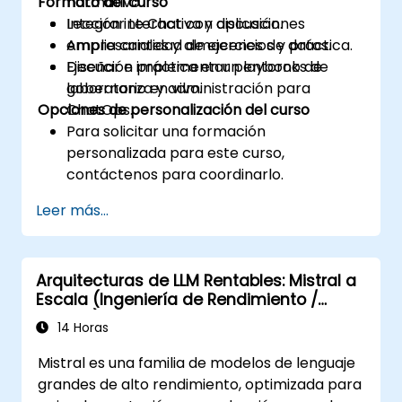
Formato del curso
normativo.
Integrar Le Chat con aplicaciones
Lección interactiva y discusión.
empresariales y almacenes de datos.
Amplia cantidad de ejercicios y práctica.
Diseñar e implementar playbooks de
Ejecución práctica en un entorno de
gobernanza y administración para
laboratorio en vivo.
Opciones de personalización del curso
ChatOps.
Para solicitar una formación
personalizada para este curso,
contáctenos para coordinarlo.
Leer más...
Arquitecturas de LLM Rentables: Mistral a
Escala (Ingeniería de Rendimiento /
Costos)
14 Horas
Mistral es una familia de modelos de lenguaje
grandes de alto rendimiento, optimizada para