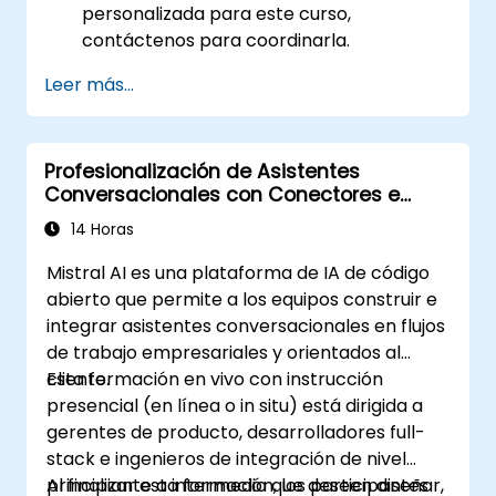
personalizada para este curso,
contáctenos para coordinarla.
Leer más...
Profesionalización de Asistentes
Conversacionales con Conectores e
Integraciones de Mistral
14 Horas
Mistral AI es una plataforma de IA de código
abierto que permite a los equipos construir e
integrar asistentes conversacionales en flujos
de trabajo empresariales y orientados al
cliente.
Esta formación en vivo con instrucción
presencial (en línea o in situ) está dirigida a
gerentes de producto, desarrolladores full-
stack e ingenieros de integración de nivel
principiante a intermedio que deseen diseñar,
Al finalizar esta formación, los participantes