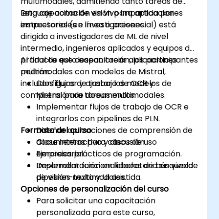
multimodales, admitiendo tanto tareas de
lenguaje como de visión para aplicaciones
Esta capacitación en vivo impartida por
empresariales e investigaciones.
instructores (en línea o presencial) está
dirigida a investigadores de ML de nivel
intermedio, ingenieros aplicados y equipos de
producto que desean crear aplicaciones
Al final de esta capacitación, los participantes
multimodales con modelos de Mistral,
podrán:
incluidos flujos de trabajo de OCR y
Configurar y ajustar los modelos de
comprensión de documentos.
Mistral para tareas multimodales.
Implementar flujos de trabajo de OCR e
integrarlos con pipelines de PLN.
Formato del curso
Diseñar aplicaciones de comprensión de
documentos para casos de uso
Clase interactiva y discusión.
empresarial.
Ejercicios prácticos de programación.
Desarrollar funcionalidades de búsqueda
Implementación en laboratorio en vivo de
de visión-texto y UI asistida.
pipelines multimodales.
Opciones de personalización del curso
Para solicitar una capacitación
personalizada para este curso,