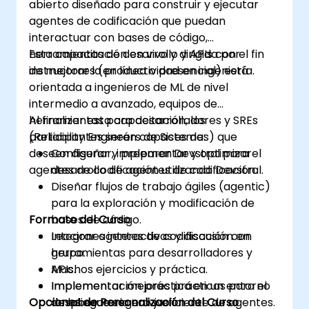
abierto diseñado para construir y ejecutar
agentes de codificación que puedan
interactuar con bases de código,
herramientas de desarrollo y APIs con el fin
Esta capacitación en vivo y dirigida por
de mejorar la productividad en ingeniería.
instructores (en línea o presencial) está
orientada a ingenieros de ML de nivel
intermedio a avanzado, equipos de
herramientas para desarrolladores y SREs
Al finalizar esta capacitación, los
(Reliability Engineers de Sistemas) que
participantes serán capaces de:
deseen diseñar, implementar y optimizar
Configurar y preparar Devstral para el
agentes de codificación utilizando Devstral.
desarrollo de agentes de codificación.
Diseñar flujos de trabajo ágiles (agentic)
para la exploración y modificación de
Formato del Curso
bases de código.
Integrar agentes de codificación con
Lecciones interactivas y discusión en
herramientas para desarrolladores y
grupo.
APIs.
Muchos ejercicios y práctica.
Implementar mejores prácticas para el
Implementación práctica en un entorno
Opciones de Personalización del Curso
despliegue seguro y eficiente de agentes.
de laboratorio en vivo.