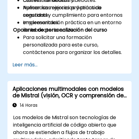
con Mistral Medium 3.
Clases interactivas y debates.
Aplicar las mejores prácticas de
Numerosos ejercicios y práctica
seguridad y cumplimiento para entornos
constante.
empresariales.
Implementación práctica en un entorno
Opciones de personalización del curso
de laboratorio en vivo.
Para solicitar una formación
personalizada para este curso,
contáctenos para organizar los detalles.
Leer más...
Aplicaciones multimodales con modelos
de Mistral (visión, OCR y comprensión de
documentos)
14 Horas
Los modelos de Mistral son tecnologías de
inteligencia artificial de código abierto que
ahora se extienden a flujos de trabajo