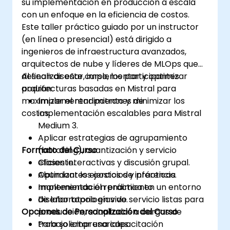
su implementación en producción a escala
con un enfoque en la eficiencia de costos.
Este taller práctico guiado por un instructor
(en línea o presencial) está dirigido a
ingenieros de infraestructura avanzados,
arquitectos de nube y líderes de MLOps que
desean diseñar, implementar y optimizar
Al finalizar este curso, los participantes
arquitecturas basadas en Mistral para
podrán:
maximizar el rendimiento y minimizar los
Implementar patrones de
costos.
implementación escalables para Mistral
Medium 3.
Aplicar estrategias de agrupamiento
Formato del Curso
(batching), cuantización y servicio
eficiente.
Clases interactivas y discusión grupal.
Optimizar los costos de inferencia
Abundantes ejercicios y prácticas.
manteniendo el rendimiento.
Implementación práctica en un entorno
Diseñar topologías de servicio listas para
de laboratorio en vivo.
Opciones de Personalización del Curso
producción, adaptadas a cargas de
trabajo empresariales.
Para solicitar una capacitación