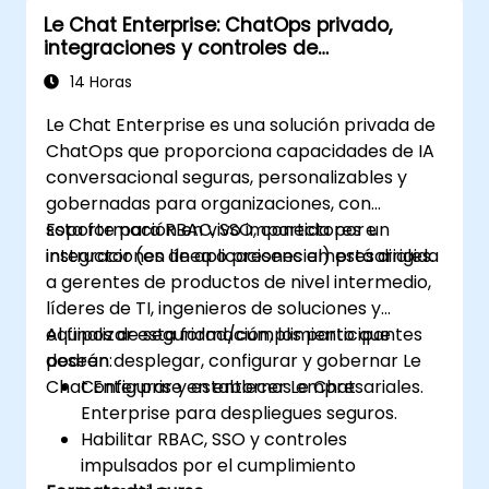
Le Chat Enterprise: ChatOps privado,
integraciones y controles de
administración
14 Horas
Le Chat Enterprise es una solución privada de
ChatOps que proporciona capacidades de IA
conversacional seguras, personalizables y
gobernadas para organizaciones, con
soporte para RBAC, SSO, conectores e
Esta formación en vivo impartida por un
integraciones de aplicaciones empresariales.
instructor (en línea o presencial) está dirigida
a gerentes de productos de nivel intermedio,
líderes de TI, ingenieros de soluciones y
equipos de seguridad/cumplimiento que
Al finalizar esta formación, los participantes
deseen desplegar, configurar y gobernar Le
podrán:
Chat Enterprise en entornos empresariales.
Configurar y establecer Le Chat
Enterprise para despliegues seguros.
Habilitar RBAC, SSO y controles
impulsados por el cumplimiento