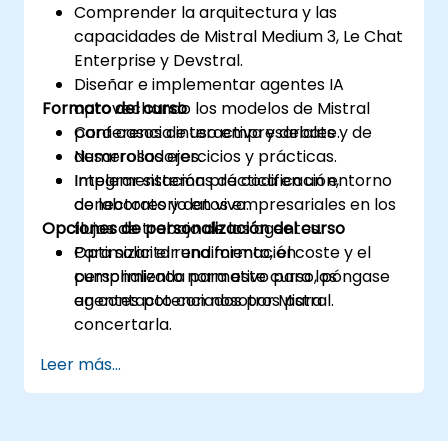
Comprender la arquitectura y las
capacidades de Mistral Medium 3, Le Chat
Enterprise y Devstral.
Diseñar e implementar agentes IA
Formato del curso
aprovechando los modelos de Mistral
para casos de uso empresariales y de
Conferencia interactiva y debate.
desarrolladores.
Numerosos ejercicios y prácticas.
Integrar sistemas de codificación,
Implementación práctica en un entorno
conectores y datos empresariales en los
de laboratorio en vivo.
Opciones de personalización del curso
flujos de trabajo de los agentes.
Optimizar el rendimiento, el coste y el
Para solicitar una formación
cumplimiento normativo para los
personalizada para este curso, póngase
agentes potenciados por Mistral.
en contacto con nosotros para
concertarla.
Leer más...