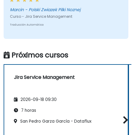
hablando y el lenguaje que intenta usar con el
público es comprensible. Solo mantén ese nivel,
Marcin - Polski Zwiazek Pilki Noznej
creo.
Curso - Jira Service Management
Traducción Automática
Próximos cursos
Jira Service Management
2026-09-18 09:30
7 horas
San Pedro Garza García - Dataflux