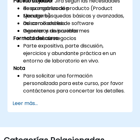
Público objetivo
Personalizar Jira según las necesidades
de su organización
Responsables de producto (Product
Ejecutar búsquedas básicas y avanzadas,
Managers)
así como análisis
Desarrolladores de software
Generar y revisar informes
Ingenieros de pruebas
Formato del curso
Analistas de negocios
Parte expositiva, parte discusión,
ejercicios y abundante práctica en un
entorno de laboratorio en vivo.
Nota
Para solicitar una formación
personalizada para este curso, por favor
contáctenos para concertar los detalles.
Leer más...