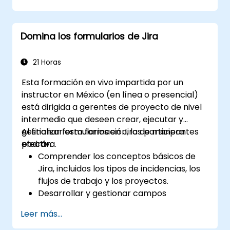
Construir la pantalla necesaria para
manejar tipos de incidencia
Crear flujos de trabajo y tableros, y
Domina los formularios de Jira
entender su interacción
Ejecutar búsquedas básicas y avanzadas
y análisis
21 Horas
Generar y revisar reportes necesarios
Esta formación en vivo impartida por un
para el equipo y la gerencia
instructor en México (en línea o presencial)
está dirigida a gerentes de proyecto de nivel
intermedio que deseen crear, ejecutar y
gestionar formularios en Jira de manera
Al finalizar esta formación, los participantes
efectiva.
podrán:
Comprender los conceptos básicos de
Jira, incluidos los tipos de incidencias, los
flujos de trabajo y los proyectos.
Desarrollar y gestionar campos
personalizados para recopilar y organizar
Leer más...
datos de manera efectiva.