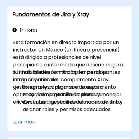
Optimizar los procesos relacionados con
formularios para diversos tipos de
Fundamentos de Jira y Xray
proyectos y equipos.
14 Horas
Esta formación en directo impartida por un
instructor en México (en línea o presencial)
está dirigida a profesionales de nivel
principiante e intermedio que desean mejorar
sus habilidades con Jira aprendiendo a
Al finalizar esta formación, los participantes
integrar y utilizar el complemento Xray,
serán capaces de:
gestionar roles y permisos de usuario,
Integrar y configurar el complemento
optimizar la importación de datos y manejar
Xray para la gestión de pruebas.
eficazmente la gestión del almacenamiento.
Gestionar los perfiles de usuario de Jira y
asignar roles y permisos adecuados.
Importar datos en Jira de manera
Leer más...
eficiente siguiendo las mejores prácticas.
Optimizar el uso del almacenamiento de