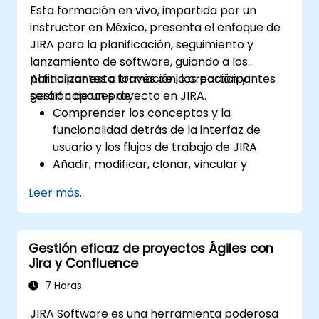
Esta formación en vivo, impartida por un
instructor en México, presenta el enfoque de
JIRA para la planificación, seguimiento y
lanzamiento de software, guiando a los
participantes a través de la creación y
Al finalizar esta formación, los participantes
gestión de un proyecto en JIRA.
serán capaces de:
Comprender los conceptos y la
funcionalidad detrás de la interfaz de
usuario y los flujos de trabajo de JIRA.
Añadir, modificar, clonar, vincular y
priorizar incidencias.
Leer más...
Avanzar las incidencias a lo largo de todo
el flujo de trabajo.
Realizar búsquedas.
Gestión eficaz de proyectos Ágiles con
Gestionar y personalizar pantallas y
Jira y Confluence
filtros.
7 Horas
JIRA Software es una herramienta poderosa