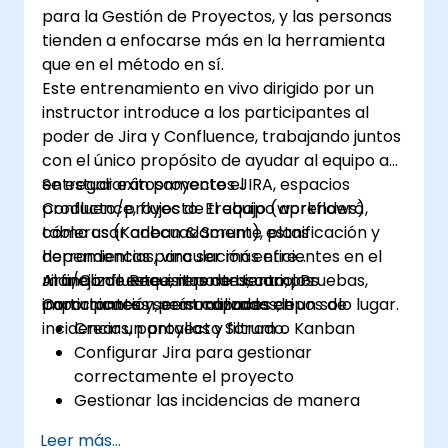
para la Gestión de Proyectos, y las personas
tienden a enfocarse más en la herramienta
que en el método en sí.
Este entrenamiento en vivo dirigido por un
instructor introduce a los participantes al
poder de Jira y Confluence, trabajando juntos
con el único propósito de ayudar al equipo a
entregar exitosamente el
Se estudiarán proyectos JIRA, espacios
producto/proyecto. El equipo aprenderá
Confluence, flujos de trabajo (workflows),
cómo usar adecuadamente estas
tableros (Kanban & Scrum), planificación y
herramientas para ser más eficientes en el
dependencias, vinculación entre
manejo de Requisitos de Usuario, Pruebas,
Jira/Confluence, reportes, campos
Al finalizar este entrenamiento, los
Comunicación, centralizados en un solo lugar.
importantes y personalizados, tipos de
participantes serán capaces de:
incidencias, pantallas y filtrado.
Crear un proyecto Scrum o Kanban
Configurar Jira para gestionar
correctamente el proyecto
Gestionar las incidencias de manera
efectiva
Leer más...