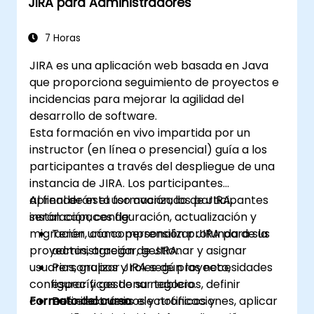
JIRA para Administradores
7 Horas
JIRA es una aplicación web basada en Java
que proporciona seguimiento de proyectos e
incidencias para mejorar la agilidad del
desarrollo de software.
Esta formación en vivo impartida por un
instructor (en línea o presencial) guía a los
participantes a través del despliegue de una
instancia de JIRA. Los participantes
aprenderán el uso avanzado de JIRA,
Al final de esta formación, los participantes
instalación, configuración, actualización y
serán capaces de:
migración, cómo personalizar JIRA para sus
Tener una comprensión profunda de la
proyectos, agregar, gestionar y asignar
administración de JIRA.
usuarios, grupos y roles de proyecto,
Personalizar JIRA según las necesidades
configurar y gestionar tableros, definir
específicas de su negocio.
correos electrónicos y notificaciones, aplicar
Formato del curso
Definir correos electrónicos y