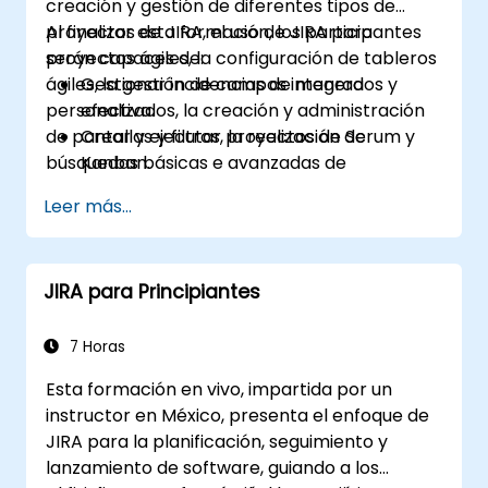
creación y gestión de diferentes tipos de
proyectos de JIRA, el uso de JIRA para
Al finalizar esta formación, los participantes
proyectos ágiles, la configuración de tableros
serán capaces de:
ágiles, la gestión de campos integrados y
Gestionar incidencias de manera
personalizados, la creación y administración
efectiva.
de pantallas y filtros, la realización de
Crear y ejecutar proyectos de Scrum y
búsquedas básicas e avanzadas de
Kanban.
incidencias, la aplicación de esquemas de
Gestionar campos integrados y
Leer más...
pantalla, la gestión y actualización de flujos de
personalizados.
trabajo, la configuración y aplicación de
Comprender y gestionar procesos
esquemas de flujo de trabajo, el análisis y
comerciales, flujos de trabajo y esquemas
JIRA para Principiantes
generación de informes.
de flujo de trabajo.
Realizar búsquedas básicas y avanzadas y
análisis.
7 Horas
Generar y revisar informes.
Esta formación en vivo, impartida por un
instructor en México, presenta el enfoque de
JIRA para la planificación, seguimiento y
lanzamiento de software, guiando a los