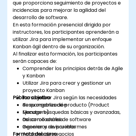
que proporciona seguimiento de proyectos e
incidencias para mejorar la agilidad del
desarrollo de software.
En esta formación presencial dirigida por
instructores, los participantes aprenderán a
utilizar Jira para implementar un enfoque
Kanban ágil dentro de su organización.
Al finalizar esta formación, los participantes
serán capaces de:
Comprender los principios detrás de Agile
y Kanban
Utilizar Jira para crear y gestionar un
proyecto Kanban
Público objetivo
Personalizar Jira según las necesidades
de su organización
Responsables de producto (Product
Ejecutar búsquedas básicas y avanzadas,
Managers)
así como análisis
Desarrolladores de software
Generar y revisar informes
Ingenieros de pruebas
Formato del curso
Analistas de negocios