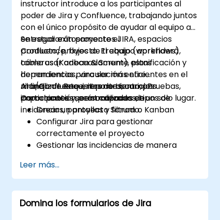
instructor introduce a los participantes al
poder de Jira y Confluence, trabajando juntos
con el único propósito de ayudar al equipo a
entregar exitosamente el
Se estudiarán proyectos JIRA, espacios
producto/proyecto. El equipo aprenderá
Confluence, flujos de trabajo (workflows),
cómo usar adecuadamente estas
tableros (Kanban & Scrum), planificación y
herramientas para ser más eficientes en el
dependencias, vinculación entre
manejo de Requisitos de Usuario, Pruebas,
Jira/Confluence, reportes, campos
Al finalizar este entrenamiento, los
Comunicación, centralizados en un solo lugar.
importantes y personalizados, tipos de
participantes serán capaces de:
incidencias, pantallas y filtrado.
Crear un proyecto Scrum o Kanban
Configurar Jira para gestionar
correctamente el proyecto
Gestionar las incidencias de manera
efectiva
Leer más...
Construir la pantalla necesaria para
manejar tipos de incidencia
Crear flujos de trabajo y tableros, y
Domina los formularios de Jira
entender su interacción
Ejecutar búsquedas básicas y avanzadas