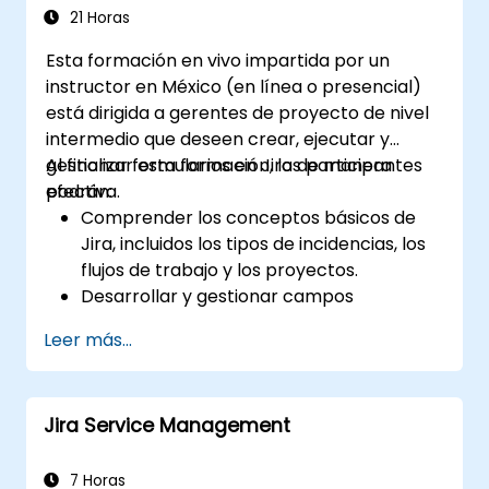
y análisis
21 Horas
Generar y revisar reportes necesarios
Esta formación en vivo impartida por un
para el equipo y la gerencia
instructor en México (en línea o presencial)
está dirigida a gerentes de proyecto de nivel
intermedio que deseen crear, ejecutar y
gestionar formularios en Jira de manera
Al finalizar esta formación, los participantes
efectiva.
podrán:
Comprender los conceptos básicos de
Jira, incluidos los tipos de incidencias, los
flujos de trabajo y los proyectos.
Desarrollar y gestionar campos
personalizados para recopilar y organizar
Leer más...
datos de manera efectiva.
Optimizar los procesos relacionados con
formularios para diversos tipos de
Jira Service Management
proyectos y equipos.
7 Horas