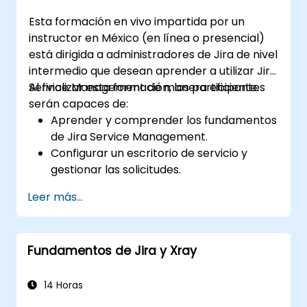
Esta formación en vivo impartida por un
instructor en México (en línea o presencial)
está dirigida a administradores de Jira de nivel
intermedio que desean aprender a utilizar Jira
Service Management de manera eficiente.
Al finalizar esta formación, los participantes
serán capaces de:
Aprender y comprender los fundamentos
de Jira Service Management.
Configurar un escritorio de servicio y
gestionar las solicitudes.
Gestionar el backend e integraciones de
Leer más...
Jira Service Management.
Fundamentos de Jira y Xray
14 Horas