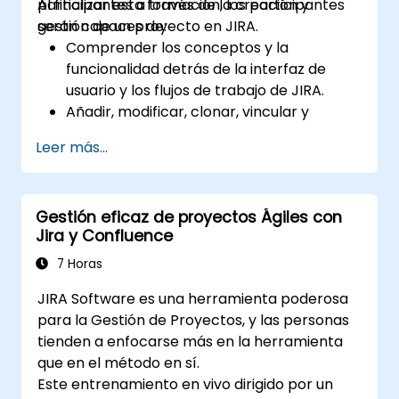
participantes a través de la creación y
Al finalizar esta formación, los participantes
gestión de un proyecto en JIRA.
serán capaces de:
Comprender los conceptos y la
funcionalidad detrás de la interfaz de
usuario y los flujos de trabajo de JIRA.
Añadir, modificar, clonar, vincular y
priorizar incidencias.
Leer más...
Avanzar las incidencias a lo largo de todo
el flujo de trabajo.
Realizar búsquedas.
Gestión eficaz de proyectos Ágiles con
Gestionar y personalizar pantallas y
Jira y Confluence
filtros.
7 Horas
JIRA Software es una herramienta poderosa
para la Gestión de Proyectos, y las personas
tienden a enfocarse más en la herramienta
que en el método en sí.
Este entrenamiento en vivo dirigido por un