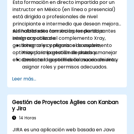
Esta formación en directo impartida por un
instructor en México (en línea o presencial)
está dirigida a profesionales de nivel
principiante e intermedio que desean mejorar
sus habilidades con Jira aprendiendo a
Al finalizar esta formación, los participantes
integrar y utilizar el complemento Xray,
serán capaces de:
gestionar roles y permisos de usuario,
Integrar y configurar el complemento
optimizar la importación de datos y manejar
Xray para la gestión de pruebas.
eficazmente la gestión del almacenamiento.
Gestionar los perfiles de usuario de Jira y
asignar roles y permisos adecuados.
Importar datos en Jira de manera
Leer más...
eficiente siguiendo las mejores prácticas.
Optimizar el uso del almacenamiento de
Jira e implementar estrategias de gestión
Gestión de Proyectos Ágiles con Kanban
de datos.
y Jira
14 Horas
JIRA es una aplicación web basada en Java