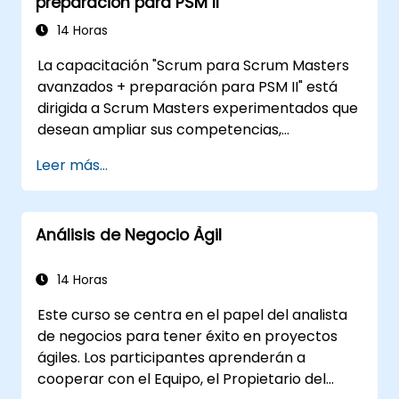
preparación para PSM II
procesales u organizativas cumplan con los
objetivos y necesidades comerciales. Es un
14 Horas
componente clave para asegurar la
La capacitación "Scrum para Scrum Masters
efectividad de los proyectos y cambios
avanzados + preparación para PSM II" está
dentro de una organización, al proporcionar
dirigida a Scrum Masters experimentados que
soluciones correctas, viables y plenamente
desean ampliar sus competencias,
conformes a los requisitos del negocio.
comprender más a fondo el funcionamiento
Leer más...
de Scrum y consolidarse como verdaderos
líderes en metodologías ágiles. El curso
incluye la interpretación del Scrum Guide
Análisis de Negocio Àgil
conforme a la visión de Scrum.org, elemento
clave para el examen PSM II. Los participantes
adquieren conocimiento práctico sobre la
14 Horas
integralidad del enfoque, la naturaleza
Este curso se centra en el papel del analista
empírica, los valores de Scrum y el rol del
de negocios para tener éxito en proyectos
Scrum Master como líder. Además, el curso
ágiles. Los participantes aprenderán a
prepara específicamente para el examen
cooperar con el Equipo, el Propietario del
PSM II, basado en la versión más reciente del