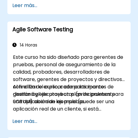
Producto, el Scrum Master y el Cliente para
Scrum Guide.
Leer más...
facilitar el proceso de desarrollo. A través de
un proyecto simulado, los participantes
practicarán escenarios comunes.
Agile Software Testing
14 Horas
Este curso ha sido diseñado para gerentes de
pruebas, personal de aseguramiento de la
calidad, probadores, desarrolladores de
software, gerentes de proyectos y directivos,
con el fin de explicar cómo los marcos de
Al finalizar el curso, cada participante
gestión ágil de proyectos (principalmente
diseñará y ejecutará un plan de pruebas para
SCRUM) abordan las pruebas.
una aplicación de ejemplo (puede ser una
aplicación real de un cliente, si está
disponible).
Leer más...