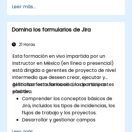
priorizar incidencias.
Leer más...
Avanzar las incidencias a lo largo de todo
el flujo de trabajo.
Realizar búsquedas.
Domina los formularios de Jira
Gestionar y personalizar pantallas y
filtros.
21 Horas
Esta formación en vivo impartida por un
instructor en México (en línea o presencial)
está dirigida a gerentes de proyecto de nivel
intermedio que deseen crear, ejecutar y
gestionar formularios en Jira de manera
Al finalizar esta formación, los participantes
efectiva.
podrán:
Comprender los conceptos básicos de
Jira, incluidos los tipos de incidencias, los
flujos de trabajo y los proyectos.
Desarrollar y gestionar campos
personalizados para recopilar y organizar
Leer más...