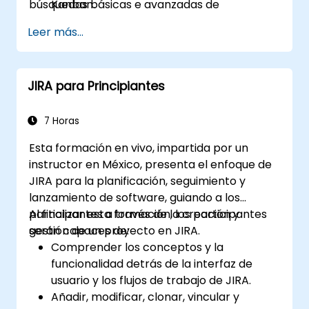
búsquedas básicas e avanzadas de
Kanban.
incidencias, la aplicación de esquemas de
Gestionar campos integrados y
Leer más...
pantalla, la gestión y actualización de flujos de
personalizados.
trabajo, la configuración y aplicación de
Comprender y gestionar procesos
esquemas de flujo de trabajo, el análisis y
comerciales, flujos de trabajo y esquemas
JIRA para Principiantes
generación de informes.
de flujo de trabajo.
Realizar búsquedas básicas y avanzadas y
análisis.
7 Horas
Generar y revisar informes.
Esta formación en vivo, impartida por un
instructor en México, presenta el enfoque de
JIRA para la planificación, seguimiento y
lanzamiento de software, guiando a los
participantes a través de la creación y
Al finalizar esta formación, los participantes
gestión de un proyecto en JIRA.
serán capaces de:
Comprender los conceptos y la
funcionalidad detrás de la interfaz de
usuario y los flujos de trabajo de JIRA.
Añadir, modificar, clonar, vincular y