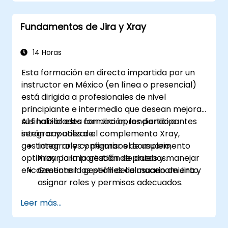
Fundamentos de Jira y Xray
14 Horas
Esta formación en directo impartida por un
instructor en México (en línea o presencial)
está dirigida a profesionales de nivel
principiante e intermedio que desean mejorar
sus habilidades con Jira aprendiendo a
Al finalizar esta formación, los participantes
integrar y utilizar el complemento Xray,
serán capaces de:
gestionar roles y permisos de usuario,
Integrar y configurar el complemento
optimizar la importación de datos y manejar
Xray para la gestión de pruebas.
eficazmente la gestión del almacenamiento.
Gestionar los perfiles de usuario de Jira y
asignar roles y permisos adecuados.
Importar datos en Jira de manera
Leer más...
eficiente siguiendo las mejores prácticas.
Optimizar el uso del almacenamiento de