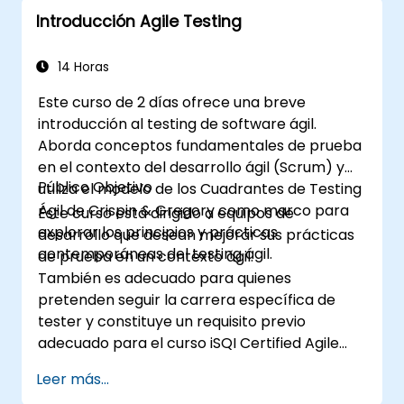
Introducción Agile Testing
14 Horas
Este curso de 2 días ofrece una breve
introducción al testing de software ágil.
Aborda conceptos fundamentales de prueba
en el contexto del desarrollo ágil (Scrum) y
Público Objetivo
utiliza el modelo de los Cuadrantes de Testing
Ágil de Crispin & Gregory como marco para
Este curso está dirigido a equipos de
explorar los principios y prácticas
desarrollo que desean mejorar sus prácticas
contemporáneas del testing ágil.
de prueba en un contexto ágil.
También es adecuado para quienes
pretenden seguir la carrera específica de
tester y constituye un requisito previo
adecuado para el curso iSQI Certified Agile
Tester.
Leer más...