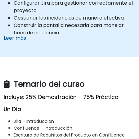
Configurar Jira para gestionar correctamente el
proyecto
Gestionar las incidencias de manera efectiva
Construir la pantalla necesaria para manejar
tipos de incidencia
Leer más
Crear flujos de trabajo y tableros, y entender su
interacción
Ejecutar búsquedas básicas y avanzadas y
análisis
Generar y revisar reportes necesarios para el
equipo y la gerencia
Temario del curso
Incluye: 25% Demostración – 75% Práctico
Un Día
Jira – Introducción
Confluence – Introducción
Escritura de Requisitos del Producto en Confluence