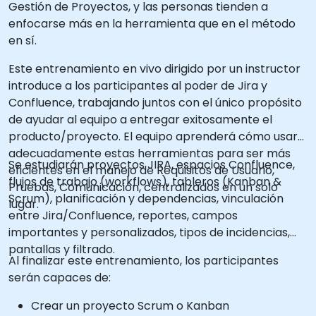
Gestión de Proyectos, y las personas tienden a
enfocarse más en la herramienta que en el método
en sí.
Este entrenamiento en vivo dirigido por un instructor
introduce a los participantes al poder de Jira y
Confluence, trabajando juntos con el único propósito
de ayudar al equipo a entregar exitosamente el
producto/proyecto. El equipo aprenderá cómo usar
adecuadamente estas herramientas para ser más
Se estudiarán proyectos JIRA, espacios Confluence,
eficientes en el manejo de Requisitos de Usuario,
flujos de trabajo (workflows), tableros (Kanban &
Pruebas, Comunicación, centralizados en un solo
Scrum), planificación y dependencias, vinculación
lugar.
entre Jira/Confluence, reportes, campos
importantes y personalizados, tipos de incidencias,
pantallas y filtrado.
Al finalizar este entrenamiento, los participantes
serán capaces de:
Crear un proyecto Scrum o Kanban