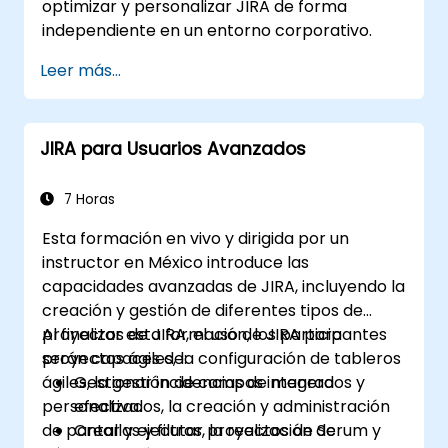
optimizar y personalizar JIRA de forma
independiente en un entorno corporativo.
Leer más...
JIRA para Usuarios Avanzados
7 Horas
Esta formación en vivo y dirigida por un
instructor en México introduce las
capacidades avanzadas de JIRA, incluyendo la
creación y gestión de diferentes tipos de
proyectos de JIRA, el uso de JIRA para
Al finalizar esta formación, los participantes
proyectos ágiles, la configuración de tableros
serán capaces de:
ágiles, la gestión de campos integrados y
Gestionar incidencias de manera
personalizados, la creación y administración
efectiva.
de pantallas y filtros, la realización de
Crear y ejecutar proyectos de Scrum y