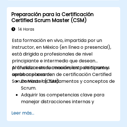
Preparación para la Certificación
Certified Scrum Master (CSM)
14 Horas
Esta formación en vivo, impartida por un
instructor, en México (en línea o presencial),
está dirigida a profesionales de nivel
principiante e intermedio que desean
profundizar en su conocimiento de Scrum y
Al finalizar esta formación, los participantes
aprobar el examen de certificación Certified
serán capaces de:
Scrum Master (CSM).
Dominar los fundamentos y conceptos de
Scrum.
Adquirir las competencias clave para
manejar distracciones internas y
externas en el desarrollo de proyectos.
Leer más...
Dominar todos los aspectos de las
ceremonias de Scrum.