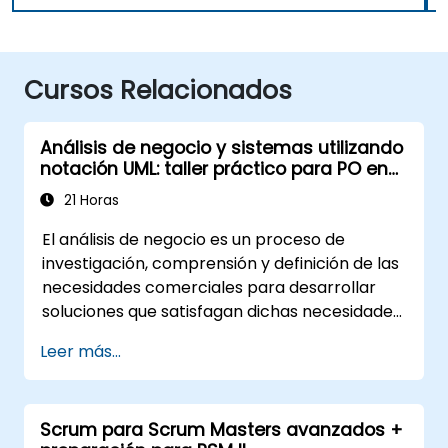
Cursos Relacionados
Análisis de negocio y sistemas utilizando
notación UML: taller práctico para PO en
metodología Scrum
21 Horas
El análisis de negocio es un proceso de
investigación, comprensión y definición de las
necesidades comerciales para desarrollar
soluciones que satisfagan dichas necesidades.
Es un elemento fundamental en el proceso de
Leer más...
gestión del cambio en una organización y en
el diseño de nuevas soluciones comerciales. El
análisis de negocio tiene como objetivo
Scrum para Scrum Masters avanzados +
garantizar que las soluciones tecnológicas,