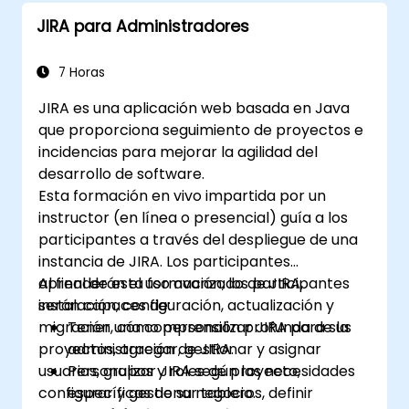
Desarrollar proficiencia en la ejecución de
JIRA para Administradores
Scrum.
Presentar el Examen de Certificación
Certified Scrum Master (CSM) con
7 Horas
confianza.
JIRA es una aplicación web basada en Java
que proporciona seguimiento de proyectos e
incidencias para mejorar la agilidad del
desarrollo de software.
Esta formación en vivo impartida por un
instructor (en línea o presencial) guía a los
participantes a través del despliegue de una
instancia de JIRA. Los participantes
aprenderán el uso avanzado de JIRA,
Al final de esta formación, los participantes
instalación, configuración, actualización y
serán capaces de:
migración, cómo personalizar JIRA para sus
Tener una comprensión profunda de la
proyectos, agregar, gestionar y asignar
administración de JIRA.
usuarios, grupos y roles de proyecto,
Personalizar JIRA según las necesidades
configurar y gestionar tableros, definir
específicas de su negocio.