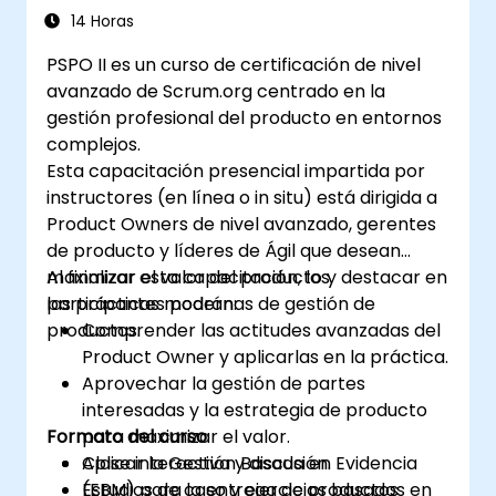
14 Horas
PSPO II es un curso de certificación de nivel
avanzado de Scrum.org centrado en la
gestión profesional del producto en entornos
complejos.
Esta capacitación presencial impartida por
instructores (en línea o in situ) está dirigida a
Product Owners de nivel avanzado, gerentes
de producto y líderes de Ágil que desean
maximizar el valor del producto y destacar en
Al finalizar esta capacitación, los
las prácticas modernas de gestión de
participantes podrán:
productos.
Comprender las actitudes avanzadas del
Product Owner y aplicarlas en la práctica.
Aprovechar la gestión de partes
interesadas y la estrategia de producto
Formato del curso
para maximizar el valor.
Aplicar la Gestión Basada en Evidencia
Clase interactiva y discusión.
(EBM) para la entrega de productos
Estudios de caso y ejercicios basados en