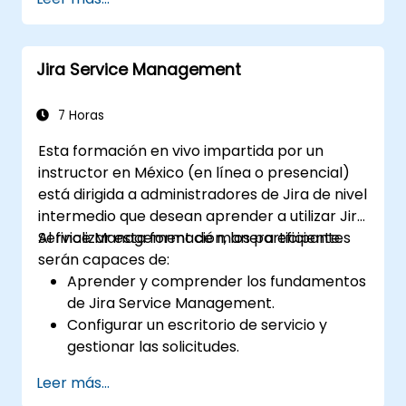
datos de manera efectiva.
Optimizar los procesos relacionados con
formularios para diversos tipos de
Jira Service Management
proyectos y equipos.
7 Horas
Esta formación en vivo impartida por un
instructor en México (en línea o presencial)
está dirigida a administradores de Jira de nivel
intermedio que desean aprender a utilizar Jira
Service Management de manera eficiente.
Al finalizar esta formación, los participantes
serán capaces de:
Aprender y comprender los fundamentos
de Jira Service Management.
Configurar un escritorio de servicio y
gestionar las solicitudes.
Gestionar el backend e integraciones de
Leer más...
Jira Service Management.