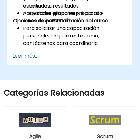
orientada a resultados.
escenarios.
Prepararse eficazmente para la
Actividades grupales prácticas y
Opciones de personalización del curso
evaluación PSPO II.
simulaciones.
Para solicitar una capacitación
personalizada para este curso,
contáctenos para coordinarla.
Leer más...
Categorías Relacionadas
Agile
Scrum