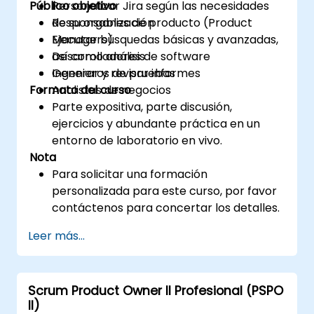
Público objetivo
Personalizar Jira según las necesidades
de su organización
Responsables de producto (Product
Ejecutar búsquedas básicas y avanzadas,
Managers)
así como análisis
Desarrolladores de software
Generar y revisar informes
Ingenieros de pruebas
Formato del curso
Analistas de negocios
Parte expositiva, parte discusión,
ejercicios y abundante práctica en un
entorno de laboratorio en vivo.
Nota
Para solicitar una formación
personalizada para este curso, por favor
contáctenos para concertar los detalles.
Leer más...
Scrum Product Owner II Profesional (PSPO
II)