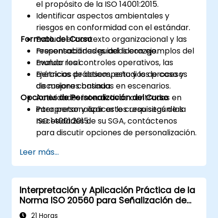
el propósito de la ISO 14001:2015.
Identificar aspectos ambientales y
riesgos en conformidad con el estándar.
Formato del Curso
Evaluar el contexto organizacional y las
responsabilidades del liderazgo.
Presentaciones guiadas con ejemplos del
Evaluar los controles operativos, las
mundo real.
métricas de desempeño y los procesos
Ejercicios prácticos, estudios de caso y
de mejora continua.
discusiones basadas en escenarios.
Opciones de Personalización del Curso
Actividades interactivas centradas en
interpretar y aplicar los requisitos de la
Para personalizar este curso según las
ISO 14001:2015.
necesidades de su SGA, contáctenos
para discutir opciones de personalización.
Leer más...
Interpretación y Aplicación Práctica de la
Norma ISO 20560 para Señalización de
Seguridad Industrial
21 Horas