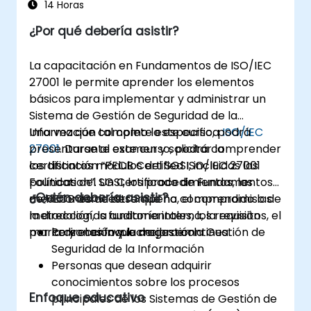
14 Horas
¿Por qué debería asistir?
La capacitación en Fundamentos de ISO/IEC
27001 le permite aprender los elementos
básicos para implementar y administrar un
Sistema de Gestión de Seguridad de la
Información tal como lo especifica
Una vez que complete este curso, podrá
ISO/IEC
27001
presentarse al examen y solicitar la
. Durante este curso, podrá comprender
los distintos módulos del SGSI, incluidas las
certificación “PECB Certified ISO/IEC 27001
políticas del SGSI, los procedimientos, las
Foundation”. Un Certificado de Fundamentos
¿Quién debería asistir?
mediciones de desempeño, el compromiso de
de PECB demuestra que ha comprendido las
la dirección, la auditoría interna, la revisión
metodologías fundamentales, los requisitos, el
por la dirección y la mejora continua.
marco y el enfoque de gestión.
Personas involucradas en la Gestión de
Seguridad de la Información
Personas que desean adquirir
conocimientos sobre los procesos
Enfoque educativo
principales de los Sistemas de Gestión de