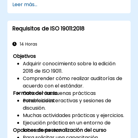
Leer más...
Requisitos de ISO 19011:2018
14 Horas
Objetivos
Adquirir conocimiento sobre la edición
2018 de ISO 19011.
Comprender cómo realizar auditorías de
acuerdo con el estándar.
Formato del curso
Conocer las buenas prácticas
establecidas.
Ponencias interactivas y sesiones de
discusión.
Muchas actividades prácticas y ejercicios.
Ejecución práctica en un entorno de
Opciones de personalización del curso
laboratorio vivo.
Para solicitar una capacitación