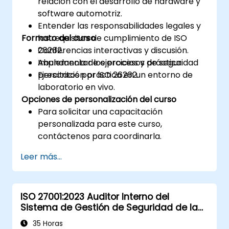
relación con el desarrollo de hardware y
software automotriz.
Entender las responsabilidades legales y
Formato del curso
los requisitos de cumplimiento de ISO
26262.
Conferencias interactivas y discusión.
Implementar los procesos de seguridad
Abundancia de ejercicios y práctica.
prescritos por ISO 26262.
Ejercitación práctica en un entorno de
laboratorio en vivo.
Opciones de personalización del curso
Para solicitar una capacitación
personalizada para este curso,
contáctenos para coordinarla.
Leer más...
ISO 27001:2023 Auditor Interno del
Sistema de Gestión de Seguridad de la
Información
35 Horas