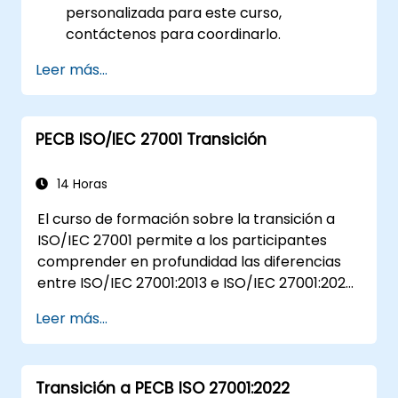
personalizada para este curso,
contáctenos para coordinarlo.
Leer más...
PECB ISO/IEC 27001 Transición
14 Horas
El curso de formación sobre la transición a
ISO/IEC 27001 permite a los participantes
comprender en profundidad las diferencias
entre ISO/IEC 27001:2013 e ISO/IEC 27001:2022.
Además, los participantes adquirirán
Leer más...
conocimiento sobre los nuevos conceptos
presentados por ISO/IEC 27001:2022.
Transición a PECB ISO 27001:2022