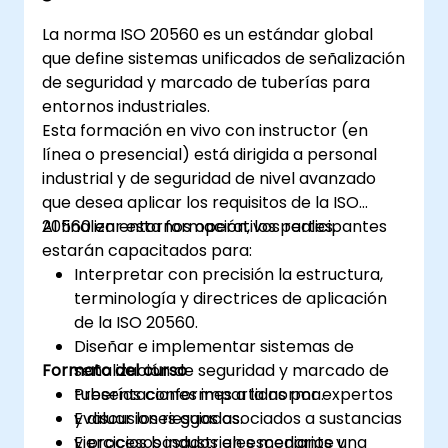
La norma ISO 20560 es un estándar global
que define sistemas unificados de señalización
de seguridad y marcado de tuberías para
entornos industriales.
Esta formación en vivo con instructor (en
línea o presencial) está dirigida a personal
industrial y de seguridad de nivel avanzado
que desea aplicar los requisitos de la ISO
20560 en entornos operativos reales.
Al finalizar esta formación, los participantes
estarán capacitados para:
Interpretar con precisión la estructura,
terminología y directrices de aplicación
de la ISO 20560.
Diseñar e implementar sistemas de
Formato del curso
señalización de seguridad y marcado de
tuberías conformes a la norma.
Presentaciones impartidas por expertos
Evaluar los riesgos asociados a sustancias
y discusiones guiadas.
y procesos industriales mediante una
Ejercicios basados en escenarios y