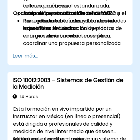
comunicación visual estandarizada.
talleres prácticos.
Opciones de personalización del curso
Adaptar los requisitos de la ISO 20560 a
Evaluación práctica de la señalización y el
las regulaciones locales y las necesidades
marcado de tuberías en instalaciones
Para adaptar este curso al contexto
específicas del sector, incluyendo
industriales simuladas.
operativo o la distribución de plantas de
entornos de fabricación cosmética.
su organización, contáctenos para
coordinar una propuesta personalizada.
Leer más...
ISO 10012:2003 – Sistemas de Gestión de
la Medición
14 Horas
Esta formación en vivo impartida por un
instructor en México (en línea o presencial)
está dirigida a profesionales de calidad y
medición de nivel intermedio que deseen
implementar, auditar o mejorar un sistema de
Al finalizar esta capacitación, los