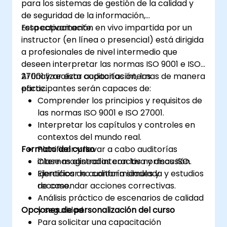
para los sistemas de gestión de la calidad y
27001 en el contexto específico de una
de seguridad de la información,
organización
respectivamente.
Esta capacitación en vivo impartida por un
A adquirir los conocimientos necesarios
instructor (en línea o presencial) está dirigida
para apoyar a una organización en la
a profesionales de nivel intermedio que
planificación efectiva, implementación,
deseen interpretar las normas ISO 9001 e ISO
gestión, monitoreo y mantenimiento de
27001 y realizar auditorías internas de manera
Al finalizar esta capacitación, los
un SGSI
eficaz.
participantes serán capaces de:
Comprender los principios y requisitos de
las normas ISO 9001 e ISO 27001.
Interpretar los capítulos y controles en
contextos del mundo real.
Formato del curso
Planificar y llevar a cabo auditorías
internas alineadas con las normas ISO.
Clase magistral interactiva y discusión.
Identificar no conformidades y
Ejercicios de auditoría simulada y estudios
recomendar acciones correctivas.
de caso.
Análisis práctico de escenarios de calidad
Opciones de personalización del curso
y seguridad.
Para solicitar una capacitación