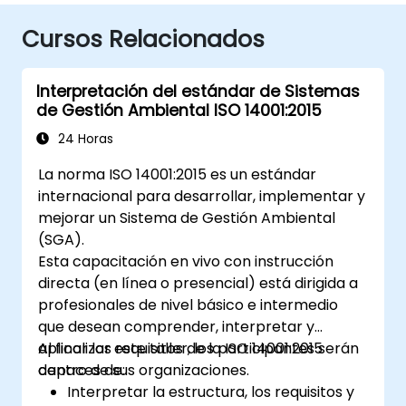
Cursos Relacionados
Interpretación del estándar de Sistemas
de Gestión Ambiental ISO 14001:2015
24 Horas
La norma ISO 14001:2015 es un estándar
internacional para desarrollar, implementar y
mejorar un Sistema de Gestión Ambiental
(SGA).
Esta capacitación en vivo con instrucción
directa (en línea o presencial) está dirigida a
profesionales de nivel básico e intermedio
que desean comprender, interpretar y
aplicar los requisitos de la ISO 14001:2015
Al finalizar este taller, los participantes serán
dentro de sus organizaciones.
capaces de:
Interpretar la estructura, los requisitos y