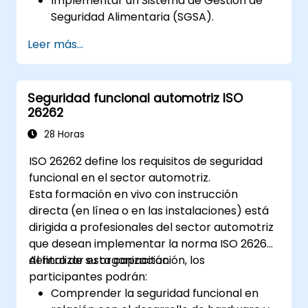
Implementar un Sistema de Gestión de
Seguridad Alimentaria (SGSA).
Identificar y gestionar peligros de
Leer más...
seguridad alimentaria utilizando los
principios de HACCP.
Prepararse para las auditorías de
Seguridad funcional automotriz ISO
certificación ISO 22000.
26262
Garantizar el cumplimiento con las
normativas internacionales de seguridad
28 Horas
alimentaria.
ISO 26262 define los requisitos de seguridad
funcional en el sector automotriz.
Esta formación en vivo con instrucción
directa (en línea o en las instalaciones) está
dirigida a profesionales del sector automotriz
que desean implementar la norma ISO 26262
dentro de su organización.
Al finalizar esta capacitación, los
participantes podrán:
Comprender la seguridad funcional en