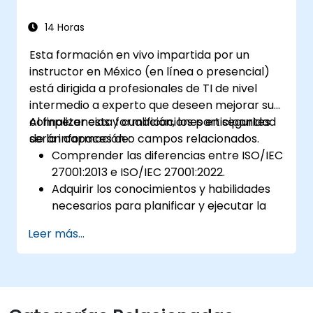
14 Horas
Esta formación en vivo impartida por un
instructor en México (en línea o presencial)
está dirigida a profesionales de TI de nivel
intermedio a experto que deseen mejorar sus
competencias y cualificaciones en seguridad
Al finalizar esta formación, los participantes
de la información o campos relacionados.
serán capaces de:
Comprender las diferencias entre ISO/IEC
27001:2013 e ISO/IEC 27001:2022.
Adquirir los conocimientos y habilidades
necesarios para planificar y ejecutar la
transición desde la versión 2013 a la 2022
Leer más...
de la norma de manera eficiente.
Aplicar los conocimientos adquiridos en
escenarios del mundo real, facilitando una
transición fluida en sus respectivas
organizaciones.