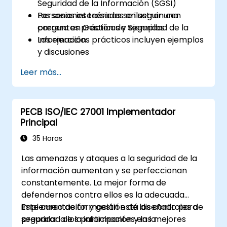
Seguridad de la Información (SGSI)
Personas interesadas en seguir una
Las sesiones teóricas se ilustran con
carrera en Gestión de Seguridad de la
preguntas prácticas y ejemplos
Información
Los ejercicios prácticos incluyen ejemplos
y discusiones
Las pruebas de práctica son similares al
Leer más...
Examen de Certificación
PECB ISO/IEC 27001 Implementador
Principal
35 Horas
Las amenazas y ataques a la seguridad de la
información aumentan y se perfeccionan
constantemente. La mejor forma de
defendernos contra ellos es la adecuada
implementación y gestión de los controles de
Este curso de formación está diseñado para
seguridad de la información y las mejores
preparar a los participantes en la