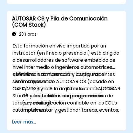
AUTOSAR OS y Pila de Comunicación
(COM Stack)
28 Horas
Esta formación en vivo impartida por un
instructor (en línea o presencial) está dirigida
a desarrolladores de software embebido de
nivel intermedio o ingenieros automotrices
que desean comprender y configurar el
Al finalizar esta formación, los participantes
sistema operativo AUTOSAR OS (basado en
serán capaces de:
OSEK/VDX) y la Pila de Comunicación (COM
Comprender la arquitectura del AUTOSAR
Stack) para habilitar una programación de
OS y las políticas de programación
tareas y comunicación confiable en las ECUs
(scheduling)
automotrices.
Implementar y gestionar tareas, eventos,
alarmas y contadores
Leer más...
Describir y configurar las capas de la Pila
de Comunicación (COM Stack),