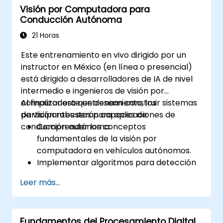
Visión por Computadora para
AV.
Conducción Autónoma
Aplicar estándares de seguridad
funcional, como ISO 26262 y SOTIF.
21 Horas
Desarrollar estrategias de mitigación de
Este entrenamiento en vivo dirigido por un
riesgos para los desafíos de seguridad de
instructor en México (en línea o presencial)
los vehículos autónomos.
está dirigido a desarrolladores de IA de nivel
intermedio e ingenieros de visión por
computadora que desean construir sistemas
Al finalizar este entrenamiento, los
de visión robustos para aplicaciones de
participantes serán capaces de:
conducción autónoma.
Comprender los conceptos
fundamentales de la visión por
computadora en vehículos autónomos.
Implementar algoritmos para detección
de objetos, detección de carriles y
Leer más...
segmentación semántica.
Integrar sistemas de visión con otros
subsistemas de vehículos autónomos.
Fundamentos del Procesamiento Digital
Aplicar técnicas de aprendizaje profundo