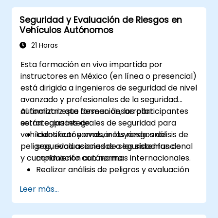
incluyendo PDUR y servicios de
Seguridad y Evaluación de Riesgos en
comunicación
Vehículos Autónomos
Explicar las pilas de protocolos (CAN, LIN,
FlexRay, Ethernet) y cómo AUTOSAR se
21 Horas
conecta con ellas
Esta formación en vivo impartida por
Configurar módulos de OS y COM
instructores en México (en línea o presencial)
utilizando herramientas de la industria
está dirigida a ingenieros de seguridad de nivel
(Vector DaVinci o ETAS ISOLAR)
avanzado y profesionales de la seguridad
Simular y validar el flujo de tareas y
automotriz que deseen desarrollar
Al finalizar esta formación, los participantes
comunicación en una ECU basada en
estrategias integrales de seguridad para
serán capaces de:
AUTOSAR
vehículos autónomos, incluyendo análisis de
Identificar y evaluar los riesgos de
peligros, evaluaciones de seguridad funcional
seguridad asociados a los sistemas de
y cumplimiento con normas internacionales.
conducción autónoma.
Realizar análisis de peligros y evaluación
de riesgos utilizando estándares de la
Leer más...
industria.
Implementar métodos de validación y
verificación de seguridad para sistemas