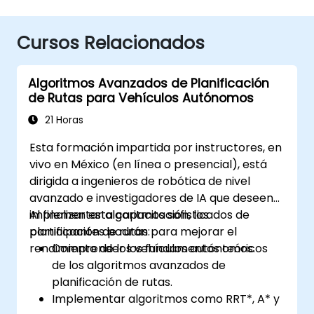
Cursos Relacionados
Algoritmos Avanzados de Planificación
de Rutas para Vehículos Autónomos
21 Horas
Esta formación impartida por instructores, en
vivo en México (en línea o presencial), está
dirigida a ingenieros de robótica de nivel
avanzado e investigadores de IA que deseen
implementar algoritmos sofisticados de
Al finalizar esta capacitación, los
planificación de rutas para mejorar el
participantes podrán:
rendimiento de los vehículos autónomos.
Comprender los fundamentos teóricos
de los algoritmos avanzados de
planificación de rutas.
Implementar algoritmos como RRT*, A* y