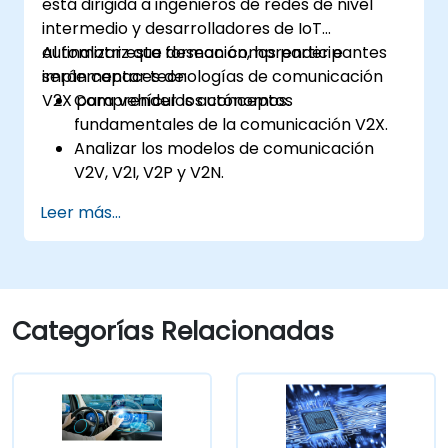
está dirigida a ingenieros de redes de nivel
intermedio y desarrolladores de IoT
automotriz que desean comprender e
Al finalizar esta formación, los participantes
implementar tecnologías de comunicación
serán capaces de:
V2X para vehículos autónomos.
Comprender los conceptos
fundamentales de la comunicación V2X.
Analizar los modelos de comunicación
V2V, V2I, V2P y V2N.
Implementar protocolos V2X como DSRC
Leer más...
y C-V2X.
Desarrollar simulaciones para entornos
de vehículos conectados.
Afrontar los desafíos de ciberseguridad y
privacidad en las redes V2X.
Categorías Relacionadas