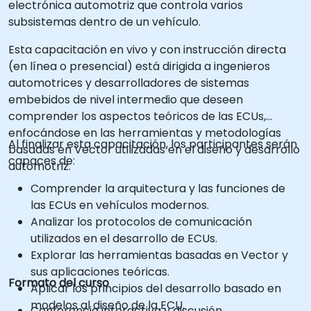
electrónica automotriz que controla varios
subsistemas dentro de un vehículo.
Esta capacitación en vivo y con instrucción directa
(en línea o presencial) está dirigida a ingenieros
automotrices y desarrolladores de sistemas
embebidos de nivel intermedio que deseen
comprender los aspectos teóricos de las ECUs,
enfocándose en las herramientas y metodologías
Al finalizar esta capacitación, los participantes serán
basadas en Vector utilizadas en el diseño y desarrollo
capaces de:
automotriz.
Comprender la arquitectura y las funciones de
las ECUs en vehículos modernos.
Analizar los protocolos de comunicación
utilizados en el desarrollo de ECUs.
Explorar las herramientas basadas en Vector y
sus aplicaciones teóricas.
Formato del curso
Aplicar los principios del desarrollo basado en
modelos al diseño de la ECU.
Conferencia interactiva y discusión.