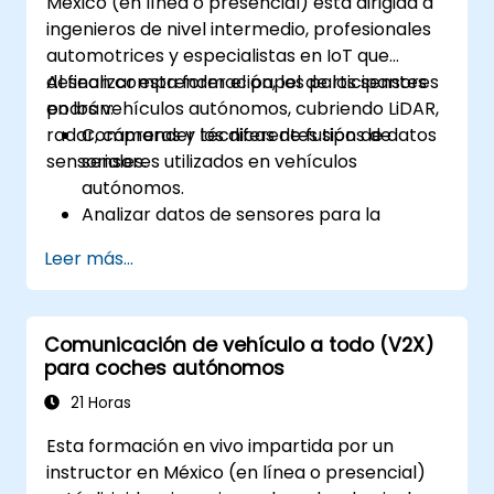
México (en línea o presencial) está dirigida a
alineación de datos.
ingenieros de nivel intermedio, profesionales
automotrices y especialistas en IoT que
desean comprender el papel de los sensores
Al finalizar esta formación, los participantes
en los vehículos autónomos, cubriendo LiDAR,
podrán:
radar, cámaras y técnicas de fusión de datos
Comprender los diferentes tipos de
sensoriales.
sensores utilizados en vehículos
autónomos.
Analizar datos de sensores para la
percepción vehicular en tiempo real y la
Leer más...
toma de decisiones.
Implementar técnicas de fusión de datos
sensoriales para mejorar la precisión y
Comunicación de vehículo a todo (V2X)
seguridad del vehículo.
para coches autónomos
Optimizar la ubicación y calibración de los
sensores para mejorar el rendimiento de
21 Horas
la conducción autónoma.
Esta formación en vivo impartida por un
instructor en México (en línea o presencial)