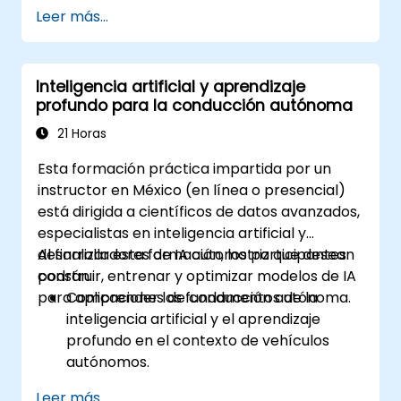
D* para la navegación en tiempo real.
Leer más...
Optimizar la planificación de rutas para la
evasión de obstáculos y entornos
dinámicos.
Inteligencia artificial y aprendizaje
Integrar los algoritmos de planificación
profundo para la conducción autónoma
de rutas con datos de sensores para
mejorar la precisión.
21 Horas
Evaluar el rendimiento de varios
Esta formación práctica impartida por un
algoritmos en escenarios prácticos.
instructor en México (en línea o presencial)
está dirigida a científicos de datos avanzados,
especialistas en inteligencia artificial y
desarrolladores de IA automotriz que desean
Al finalizar esta formación, los participantes
construir, entrenar y optimizar modelos de IA
podrán:
para aplicaciones de conducción autónoma.
Comprender los fundamentos de la
inteligencia artificial y el aprendizaje
profundo en el contexto de vehículos
autónomos.
Implementar técnicas de visión por
Leer más...