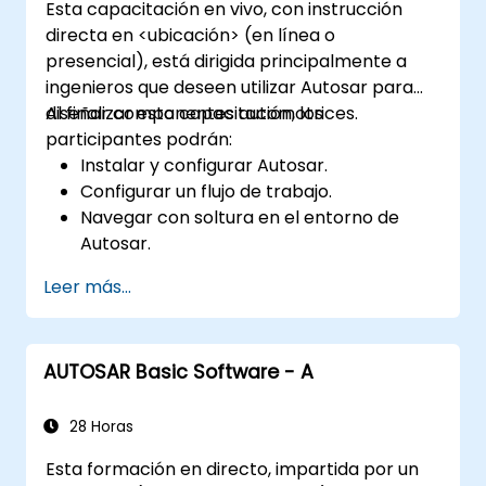
Esta capacitación en vivo, con instrucción
directa en <ubicación> (en línea o
presencial), está dirigida principalmente a
ingenieros que deseen utilizar Autosar para
diseñar componentes automotrices.
Al finalizar esta capacitación, los
participantes podrán:
Instalar y configurar Autosar.
Configurar un flujo de trabajo.
Navegar con soltura en el entorno de
Autosar.
Trabajar de manera eficiente.
Leer más...
AUTOSAR Basic Software - A
28 Horas
Esta formación en directo, impartida por un