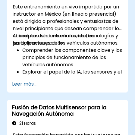
Este entrenamiento en vivo impartido por un
instructor en México (en línea o presencial)
está dirigido a profesionales y entusiastas de
nivel principiante que desean comprender los
conceptos fundamentales, las tecnologías y
Al finalizar este entrenamiento, los
las aplicaciones de los vehículos autónomos.
participantes podrán:
Comprender los componentes clave y los
principios de funcionamiento de los
vehículos autónomos.
Explorar el papel de la IA, los sensores y el
procesamiento de datos en tiempo real
Leer más...
en los sistemas de conducción
automática.
Analizar los diferentes niveles de
Fusión de Datos Multisensor para la
autonomía vehicular y sus aplicaciones
Navegación Autónoma
en el mundo real.
Examinar los aspectos éticos, legales y
21 Horas
regulatorios de la movilidad autónoma.