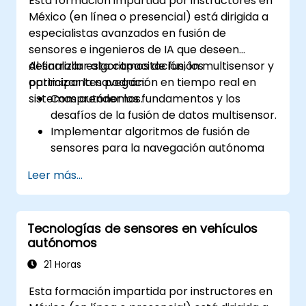
Esta formación impartida por instructores en
Obtener experiencia práctica con
México (en línea o presencial) está dirigida a
simulaciones de vehículos autónomos.
especialistas avanzados en fusión de
sensores e ingenieros de IA que deseen
desarrollar algoritmos de fusión multisensor y
Al finalizar esta capacitación, los
optimizar la navegación en tiempo real en
participantes podrán:
sistemas autónomos.
Comprender los fundamentos y los
desafíos de la fusión de datos multisensor.
Implementar algoritmos de fusión de
sensores para la navegación autónoma
en tiempo real.
Leer más...
Integrar datos provenientes de LiDAR,
cámaras y RADAR para mejorar la
percepción.
Tecnologías de sensores en vehículos
Analizar y evaluar el rendimiento del
autónomos
sistema de fusión bajo diversas
condiciones.
21 Horas
Desarrollar soluciones prácticas para la
Esta formación impartida por instructores en
reducción del ruido de los sensores y la