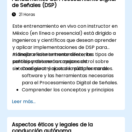
de Señales (DSP)
para tareas de percepción avanzadas.
Evaluar el rendimiento de modelos de
21 Horas
visión por computadora en escenarios del
Este entrenamiento en vivo con instructor en
mundo real.
México (en línea o presencial) está dirigido a
ingenieros y científicos que desean aprender
y aplicar implementaciones de DSP para
manejar eficientemente diferentes tipos de
Al finalizar este entrenamiento, los
señales y obtener un mejor control sobre
participantes serán capaces de:
sistemas electrónicos de múltiples canales.
Configurar y ajustar la plataforma de
software y las herramientas necesarias
para el Procesamiento Digital de Señales.
Comprender los conceptos y principios
fundamentales del DSP y sus aplicaciones.
Leer más...
Familiarizarse con los componentes del
DSP y emplearlos en sistemas
electrónicos.
Aspectos éticos y legales de la
Generar algoritmos y funciones
conducción autónoma