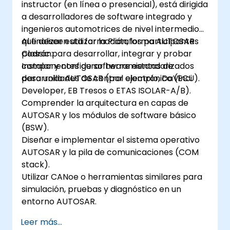
instructor (en línea o presencial), está dirigida
a desarrolladores de software integrado y
ingenieros automotrices de nivel intermedio
que deseen utilizar la Plataforma AUTOSAR
Al finalizar esta formación, los participantes
Classic para desarrollar, integrar y probar
podrán:
componentes de software estandarizados
Instalar y configurar herramientas de
para unidades de control electrónico (ECU).
desarrollo AUTOSAR (por ejemplo, DaVinci
Developer, EB Tresos o ETAS ISOLAR-A/B).
Comprender la arquitectura en capas de
AUTOSAR y los módulos de software básico
(BSW).
Diseñar e implementar el sistema operativo
AUTOSAR y la pila de comunicaciones (COM
stack).
Utilizar CANoe o herramientas similares para
simulación, pruebas y diagnóstico en un
entorno AUTOSAR.
Leer más...