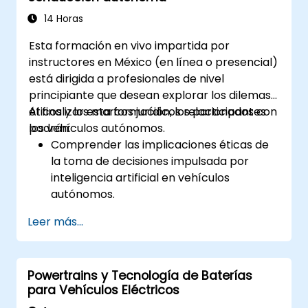
operativas utilizando los resultados del
DSP.
14 Horas
Utilizar las características básicas de las
Esta formación en vivo impartida por
plataformas de software de DSP y
instructores en México (en línea o presencial)
diseñar filtros de señal.
está dirigida a profesionales de nivel
Sintetizar simulaciones de DSP e
principiante que desean explorar los dilemas
implementar varios tipos de filtros para
éticos y los marcos jurídicos relacionados con
Al finalizar esta formación, los participantes
DSP.
los vehículos autónomos.
podrán:
Comprender las implicaciones éticas de
la toma de decisiones impulsada por
inteligencia artificial en vehículos
autónomos.
Analizar los marcos y políticas legales
Leer más...
globales que regulan los vehículos de
conducción autónoma.
Examinar la responsabilidad civil y la
Powertrains y Tecnología de Baterías
rendición de cuentas ante accidentes
para Vehículos Eléctricos
con vehículos autónomos.