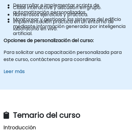
Desarrollar e implementar scripts de
Clase interactiva y discusión en grupo.
automatización personalizados.
Numerosos ejercicios y práctica.
Monitorear y gestionar los sistemas del edificio
Implementación práctica en un entorno de
mediante información generada por inteligencia
laboratorio en vivo.
artificial.
Opciones de personalización del curso:
Para solicitar una capacitación personalizada para
este curso, contáctenos para coordinarla.
Leer más
Temario del curso
Introducción