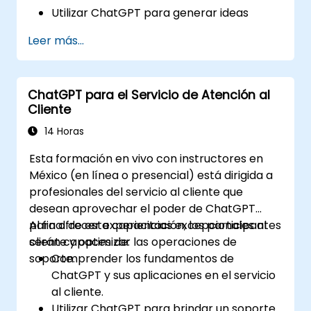
Utilizar ChatGPT para generar ideas
creativas y superar el bloqueo del
Leer más...
escritor.
Mejorar la calidad y relevancia del
contenido con la ayuda de ChatGPT.
ChatGPT para el Servicio de Atención al
Implementar las mejores prácticas para
Cliente
usar ChatGPT en los flujos de trabajo de
creación de contenido.
14 Horas
Esta formación en vivo con instructores en
México (en línea o presencial) está dirigida a
profesionales del servicio al cliente que
desean aprovechar el poder de ChatGPT
para ofrecer experiencias excepcionales al
Al final de esta capacitación, los participantes
cliente y optimizar las operaciones de
serán capaces de:
soporte.
Comprender los fundamentos de
ChatGPT y sus aplicaciones en el servicio
al cliente.
Utilizar ChatGPT para brindar un soporte