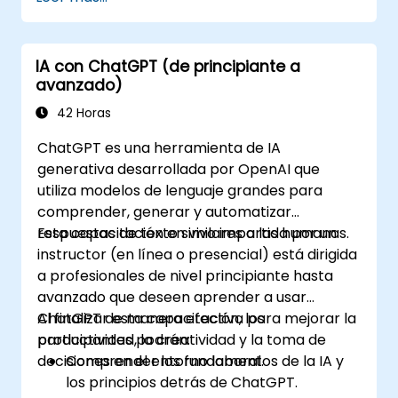
IA con ChatGPT (de principiante a
avanzado)
42 Horas
ChatGPT es una herramienta de IA
generativa desarrollada por OpenAI que
utiliza modelos de lenguaje grandes para
comprender, generar y automatizar
respuestas de texto similares a las humanas.
Esta capacitación en vivo impartida por un
instructor (en línea o presencial) está dirigida
a profesionales de nivel principiante hasta
avanzado que deseen aprender a usar
ChatGPT de manera efectiva para mejorar la
Al finalizar esta capacitación, los
productividad, la creatividad y la toma de
participantes podrán:
decisiones en el entorno laboral.
Comprender los fundamentos de la IA y
los principios detrás de ChatGPT.