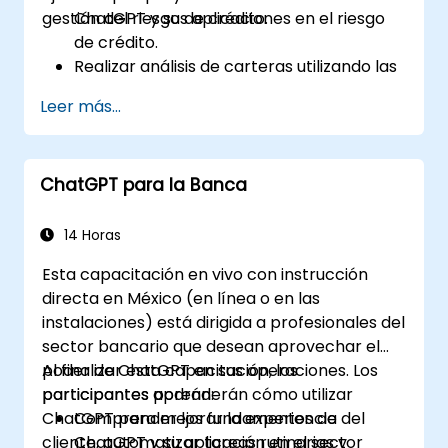
gestión del riesgo de crédito.
ChatGPT y sus aplicaciones en el riesgo
de crédito.
Realizar análisis de carteras utilizando las
capacidades de lenguaje natural de
Leer más...
ChatGPT.
Implementar proyectos de datos y
analítica con la asistencia de ChatGPT.
ChatGPT para la Banca
Agilizar los procesos de toma de
decisiones mediante el uso de ChatGPT
en el flujo de trabajo del riesgo de crédito.
14 Horas
Identificar las mejores prácticas para
Esta capacitación en vivo con instrucción
integrar ChatGPT en las estrategias de
directa en México (en línea o en las
gestión de riesgos.
instalaciones) está dirigida a profesionales del
sector bancario que desean aprovechar el
poder de ChatGPT en sus operaciones. Los
Al finalizar esta capacitación, los
participantes aprenderán cómo utilizar
participantes podrán:
ChatGPT para mejorar la experiencia del
Comprender los fundamentos de
cliente, automatizar tareas rutinarias y
ChatGPT y su aplicación en el sector