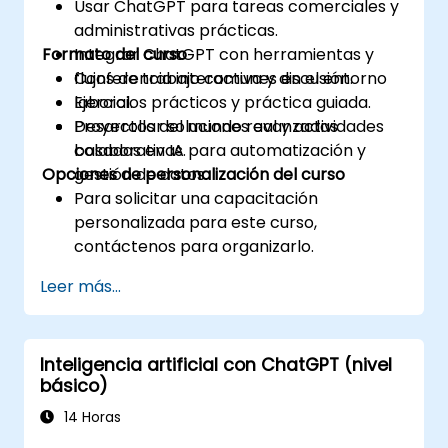
Usar ChatGPT para tareas comerciales y
administrativas prácticas.
Formato del curso
Integrar ChatGPT con herramientas y
flujos de trabajo comunes en el entorno
Conferencia interactiva y discusión.
laboral.
Ejercicios prácticos y práctica guiada.
Desarrollar soluciones avanzadas
Proyectos del mundo real y actividades
basadas en IA para automatización y
colaborativas.
Opciones de personalización del curso
gestión de datos.
Para solicitar una capacitación
personalizada para este curso,
contáctenos para organizarlo.
Leer más...
Inteligencia artificial con ChatGPT (nivel
básico)
14 Horas