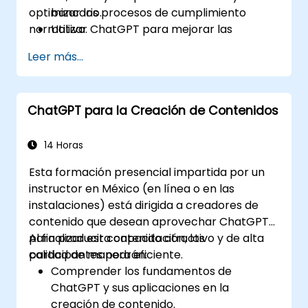
optimizar los procesos de cumplimiento
bancario.
normativo.
Utilizar ChatGPT para mejorar las
interacciones con los clientes y ofrecer
Leer más...
asesoramiento financiero personalizado.
Automatizar tareas bancarias rutinarias
mediante ChatGPT.
ChatGPT para la Creación de Contenidos
Implementar ChatGPT para el
cumplimiento normativo y la gestión de
riesgos en las operaciones bancarias.
14 Horas
Esta formación presencial impartida por un
instructor en México (en línea o en las
instalaciones) está dirigida a creadores de
contenido que desean aprovechar ChatGPT
para producir contenido atractivo y de alta
Al finalizar esta capacitación, los
calidad de manera eficiente.
participantes podrán:
Comprender los fundamentos de
ChatGPT y sus aplicaciones en la
creación de contenido.