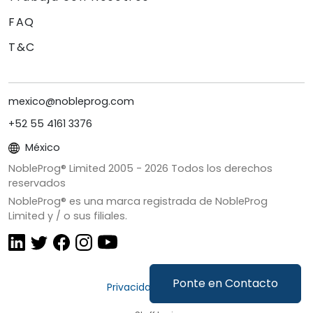
FAQ
T&C
mexico@nobleprog.com
+52 55 4161 3376
México
NobleProg® Limited 2005 -
2026
Todos los derechos
reservados
NobleProg® es una marca registrada de NobleProg
Limited y / o sus filiales.
Ponte en Contacto
Privacidad y Cookies