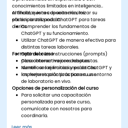
conocimientos limitados en inteligencia
artificial, quienes desean maximizar su
Al finalizar esta capacitación, los
eficiencia utilizando ChatGPT para tareas
participantes podrán:
diarias.
Comprender los fundamentos de
ChatGPT y su funcionamiento.
Utilizar ChatGPT de manera efectiva para
distintas tareas laborales.
Formato del curso
Optimizar las instrucciones (prompts)
para obtener mejores respuestas.
Clase interactiva con debates.
Identificar las limitaciones de ChatGPT y
Numerosos ejercicios y prácticas.
las mejores prácticas para su uso.
Implementación práctica en un entorno
de laboratorio en vivo.
Opciones de personalización del curso
Para solicitar una capacitación
personalizada para este curso,
comunícate con nosotros para
coordinarla.
Leer más...