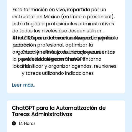
Esta formación en vivo, impartida por un
instructor en México (en línea o presencial),
está dirigida a profesionales administrativos
de todos los niveles que deseen utilizar
ChatGPT para automatizar tareas, mejorar la
Al finalizar esta formación, los participantes
redacción profesional, optimizar la
podrán:
organización del flujo de trabajo y aumentar
Crear y refinar comunicaciones escritas
la productividad general en el entorno
profesionales con ChatGPT.
laboral.
Planificar y organizar agendas, reuniones
y tareas utilizando indicaciones
generadas por IA.
Leer más...
Generar y analizar contenido
administrativo, como informes y
resúmenes.
ChatGPT para la Automatización de
Integrar ChatGPT con herramientas de
Tareas Administrativas
productividad y automatizar flujos de
trabajo rutinarios.
14 Horas