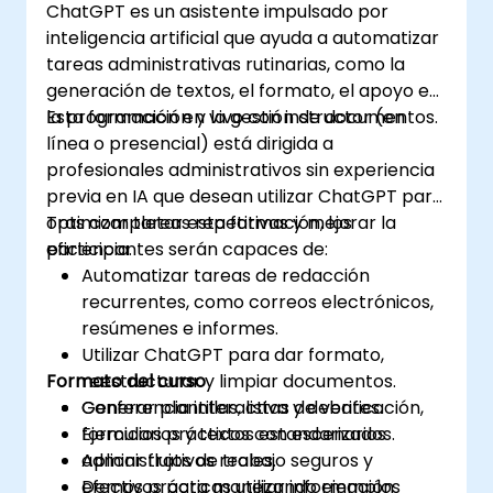
ChatGPT es un asistente impulsado por
inteligencia artificial que ayuda a automatizar
tareas administrativas rutinarias, como la
generación de textos, el formato, el apoyo en
la programación y la gestión de documentos.
Esta formación en vivo con instructor (en
línea o presencial) está dirigida a
profesionales administrativos sin experiencia
previa en IA que desean utilizar ChatGPT para
optimizar tareas repetitivas y mejorar la
Tras completar esta formación, los
eficiencia.
participantes serán capaces de:
Automatizar tareas de redacción
recurrentes, como correos electrónicos,
resúmenes e informes.
Utilizar ChatGPT para dar formato,
Formato del curso
reestructurar y limpiar documentos.
Generar plantillas, listas de verificación,
Conferencia interactiva y debates.
formularios y textos estandarizados.
Ejercicios prácticos con escenarios
Aplicar flujos de trabajo seguros y
administrativos reales.
efectivos para manejar información
Demos prácticas utilizando ejemplos