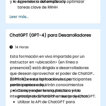
y la experiencia del empleado.
Aprender a automatizar y optimizar
tareas clave de RRHH
Comprender el uso ético y la gestión de
Leer más...
riesgos
Preparar tu función de RRHH para el
futuro
ChatGPT (GPT-4) para Desarrolladores
14 Horas
Esta formación en vivo impartida por un
instructor en <ubicación> (en línea o
presencial) está dirigida a desarrolladores
que desean aprovechar el poder de ChatGPT
(GPT-4) en sus aplicaciones. Los
Al finalizar esta formación, los participantes
participantes adquirirán conocimientos
serán capaces de:
prácticos y experiencia práctica en la
Comprender la arquitectura y los
integración de ChatGPT en sus proyectos.
principios de funcionamiento de ChatGPT.
Utilizar la API de ChatGPT para