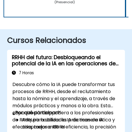
(Presencial)
Cursos Relacionados
RRHH del futuro: Desbloqueando el
potencial de la IA en las operaciones de
personal
7 Horas
Descubre cómo la IA puede transformar tus
procesos de RRHH, desde el reclutamiento
hasta la nómina y el aprendizaje, a través de
módulos prácticos y manos a la obra. Esta
capacitación empodera a los profesionales
¿Por qué participar?
de RRHH para utilizar la IA de manera ética y
Adquirir habilidades prácticas de IA
efectiva, mejorando la eficiencia, la precisión
adaptadas a RRHH