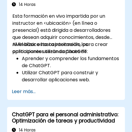
14 Horas
Esta formación en vivo impartida por un
instructor en <ubicación> (en línea o
presencial) está dirigida a desarrolladores
que desean adquirir conocimientos, desde
nivel básico hasta intermedio, para crear
Al finalizar esta capacitación, los
aplicaciones utilizando ChatGPT.
participantes serán capaces de:
Aprender y comprender los fundamentos
de ChatGPT.
Utilizar ChatGPT para construir y
desarrollar aplicaciones web.
Conocer las mejores prácticas y
Leer más...
aplicaciones reales de ChatGPT.
ChatGPT para el personal administrativo:
Optimización de tareas y productividad
14 Horas