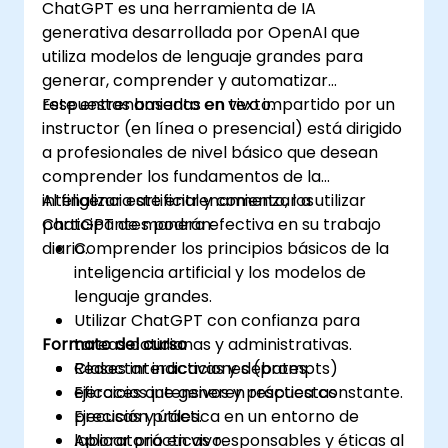
ChatGPT es una herramienta de IA
generativa desarrollada por OpenAI que
utiliza modelos de lenguaje grandes para
generar, comprender y automatizar
respuestas basadas en texto.
Este entrenamiento en vivo impartido por un
instructor (en línea o presencial) está dirigido
a profesionales de nivel básico que desean
comprender los fundamentos de la
inteligencia artificial y comenzar a utilizar
Al finalizar este entrenamiento, los
ChatGPT de manera efectiva en su trabajo
participantes podrán:
diario.
Comprender los principios básicos de la
inteligencia artificial y los modelos de
lenguaje grandes.
Utilizar ChatGPT con confianza para
Formato del curso
tareas cotidianas y administrativas.
Redactar indicaciones (prompts)
Clases interactivas y debates.
eficaces que generen respuestas
Ejercicios intensivos y práctica constante.
precisas y útiles.
Ejecución práctica en un entorno de
Aplicar prácticas responsables y éticas al
laboratorio en vivo.