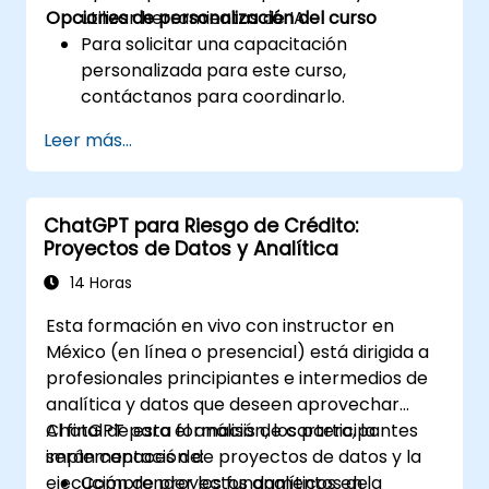
Opciones de personalización del curso
utilizar herramientas de IA.
Para solicitar una capacitación
personalizada para este curso,
contáctanos para coordinarlo.
Leer más...
ChatGPT para Riesgo de Crédito:
Proyectos de Datos y Analítica
14 Horas
Esta formación en vivo con instructor en
México (en línea o presencial) está dirigida a
profesionales principiantes e intermedios de
analítica y datos que deseen aprovechar
ChatGPT para el análisis de cartera, la
Al final de esta formación, los participantes
implementación de proyectos de datos y la
serán capaces de:
ejecución de proyectos analíticos en la
Comprender los fundamentos de