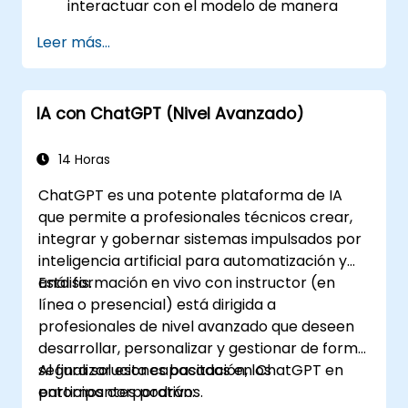
interactuar con el modelo de manera
programática.
Leer más...
Desarrollar agentes conversacionales y
chatbots utilizando ChatGPT.
Explorar las nuevas características y
IA con ChatGPT (Nivel Avanzado)
funcionalidades que ofrece GPT-4 para
mejorar sus aplicaciones.
Personalizar y ajustar finamente (fine-
14 Horas
tune) ChatGPT para aplicaciones
ChatGPT es una potente plataforma de IA
específicas.
que permite a profesionales técnicos crear,
integrar y gobernar sistemas impulsados por
inteligencia artificial para automatización y
análisis.
Esta formación en vivo con instructor (en
línea o presencial) está dirigida a
profesionales de nivel avanzado que deseen
desarrollar, personalizar y gestionar de forma
segura soluciones basadas en ChatGPT en
Al finalizar esta capacitación, los
entornos corporativos.
participantes podrán: