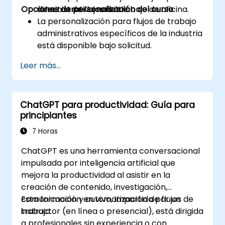
Opciones de personalización del curso
administrativa sensible.
directos de flujos de trabajo de oficina.
La personalización para flujos de trabajo
administrativos específicos de la industria
está disponible bajo solicitud.
Leer más...
ChatGPT para productividad: Guía para
principiantes
7 Horas
ChatGPT es una herramienta conversacional
impulsada por inteligencia artificial que
mejora la productividad al asistir en la
creación de contenido, investigación,
comunicación y automatización de flujos de
Esta formación en vivo, impartida por un
trabajo.
instructor (en línea o presencial), está dirigida
a profesionales sin experiencia o con