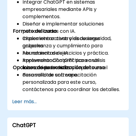
Integrar ChatGPT en sistemas
empresariales mediante APIs y
complementos.
Diseñar e implementar soluciones
Formato del curso
personalizadas con IA.
Implementar controles de seguridad,
Clases interactivas y discusiones
gobernanza y cumplimiento para
grupales.
herramientas de IA.
Abundancia de ejercicios y práctica.
Aprovechar ChatGPT para análisis
Implementación práctica en un
Opciones de personalización del curso
avanzados de datos y soporte en el
laboratorio en vivo.
desarrollo de software.
Para solicitar una capacitación
personalizada para este curso,
contáctenos para coordinar los detalles.
Leer más...
ChatGPT