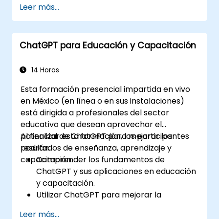
Leer más...
Aprovechar ChatGPT para generar
conocimientos profundos y apoyar
procesos de toma de decisiones.
ChatGPT para Educación y Capacitación
Implementar las mejores prácticas para
integrar ChatGPT en los flujos de trabajo
de la ciencia de datos.
14 Horas
Esta formación presencial impartida en vivo
en México (en línea o en sus instalaciones)
está dirigida a profesionales del sector
educativo que desean aprovechar el
potencial de ChatGPT para mejorar los
Al finalizar esta formación, los participantes
resultados de enseñanza, aprendizaje y
podrán:
capacitación.
Comprender los fundamentos de
ChatGPT y sus aplicaciones en educación
y capacitación.
Utilizar ChatGPT para mejorar la
enseñanza y el diseño instruccional.
Leer más...
Aprovechar ChatGPT para crear