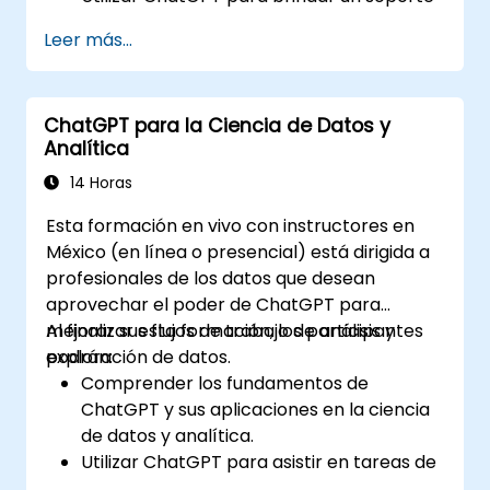
al cliente personalizado y eficiente.
Leer más...
Desarrollar chatbots automatizados
impulsados por ChatGPT para gestionar
las consultas de los clientes.
ChatGPT para la Ciencia de Datos y
Implementar las mejores prácticas para
Analítica
aprovechar ChatGPT en escenarios de
servicio al cliente.
14 Horas
Esta formación en vivo con instructores en
México (en línea o presencial) está dirigida a
profesionales de los datos que desean
aprovechar el poder de ChatGPT para
mejorar sus flujos de trabajo de análisis y
Al finalizar esta formación, los participantes
exploración de datos.
podrán:
Comprender los fundamentos de
ChatGPT y sus aplicaciones en la ciencia
de datos y analítica.
Utilizar ChatGPT para asistir en tareas de
exploración y análisis de datos.