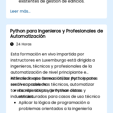
existentes de gestión de edificios.
Automatizar el control de la iluminación,
Leer más...
los sistemas HVAC y los sistemas de
seguridad contra incendios utilizando
ChatGPT.
Python para Ingenieros y Profesionales de
Desarrollar e implementar scripts de
Automatización
automatización personalizados.
Monitorear y gestionar los sistemas del
24 Horas
edificio mediante información generada
Esta formación en vivo impartida por
por inteligencia artificial.
instructores en Luxemburgo está dirigida a
ingenieros, técnicos y profesionales de la
automatización de nivel principiante e
intermedio que desean utilizar Python para
Al finalizar esta formación, los participantes
resolver problemas técnicos, automatizar
serán capaces de:
tareas repetitivas y procesar datos
Escribir scripts de Python claros y
industriales.
estructurados para casos de uso técnico
Aplicar la lógica de programación a
problemas orientados a la ingeniería