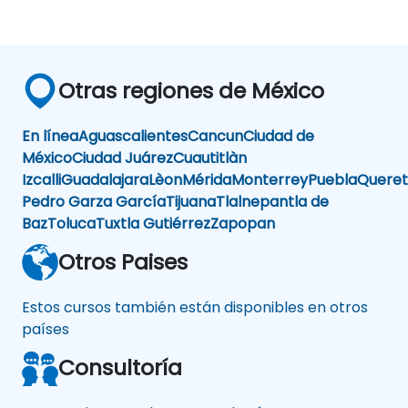
Otras regiones de México
En línea
Aguascalientes
Cancun
Ciudad de
México
Ciudad Juárez
Cuautitlàn
Izcalli
Guadalajara
Lèon
Mérida
Monterrey
Puebla
Queret
Pedro Garza García
Tijuana
Tlalnepantla de
Baz
Toluca
Tuxtla Gutiérrez
Zapopan
Otros Paises
Estos cursos también están disponibles en otros
países
Consultoría