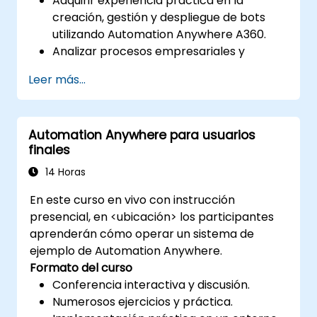
Adquirir experiencia práctica en la
creación, gestión y despliegue de bots
utilizando Automation Anywhere A360.
Analizar procesos empresariales y
desarrollar soluciones de automatización
Leer más...
con A360.
Aprender habilidades avanzadas de
desarrollo de bots, como la
Automation Anywhere para usuarios
automatización cognitiva, el trabajo con
finales
componentes de IA e integración de
scripts para escenarios de
14 Horas
automatización complejos.
En este curso en vivo con instrucción
presencial, en <ubicación> los participantes
aprenderán cómo operar un sistema de
ejemplo de Automation Anywhere.
Formato del curso
Conferencia interactiva y discusión.
Numerosos ejercicios y práctica.