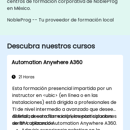
centros de formación corporativa de NobleProg
en México.
NobleProg -- Tu proveedor de formación local
Descubra nuestros cursos
Automation Anywhere A360
21 Horas
Esta formación presencial impartida por un
instructor en <ubic> (en línea o en las
instalaciones) está dirigida a profesionales de
TI de nivel intermedio a avanzado que deseen
diseñar, desarrollar e implementar soluciones
Al finalizar esta formación, los participantes
de RPA utilizando Automation Anywhere A360.
serán capaces de: