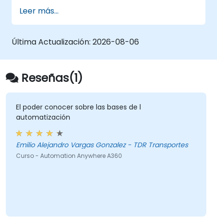
Utilizar Python para procesar datos
Leer más...
procedentes de archivos CSV, registros
(logs) y archivos de texto
Automatizar flujos de trabajo repetitivos
Última Actualización:
2026-08-06
en ingeniería y automatización
Reseñas(1)
El poder conocer sobre las bases de l
automatización
Emilio Alejandro Vargas Gonzalez - TDR Transportes
Curso - Automation Anywhere A360