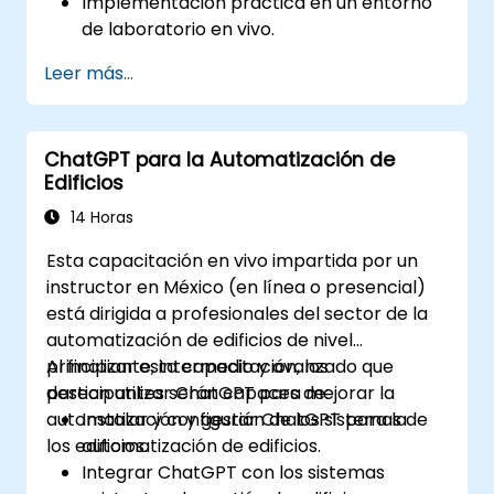
Implementación práctica en un entorno
de laboratorio en vivo.
Leer más...
ChatGPT para la Automatización de
Edificios
14 Horas
Esta capacitación en vivo impartida por un
instructor en México (en línea o presencial)
está dirigida a profesionales del sector de la
automatización de edificios de nivel
principiante, intermedio y avanzado que
Al finalizar esta capacitación, los
desean utilizar ChatGPT para mejorar la
participantes serán capaces de:
automatización y gestión de los sistemas de
Instalar y configurar ChatGPT para la
los edificios.
automatización de edificios.
Integrar ChatGPT con los sistemas