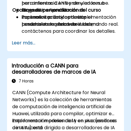
para inferencia en borde y en la nube.
herramientas CANN y simuladores o
Opciones de personalización del curso
Diagnosticar problemas de
dispositivos Ascend.
implementación y optimizar el
Escenarios prácticos de implementación
Para solicitar una formación
rendimiento en hardware Ascend.
basados en modelos de IA del mundo real.
personalizada para este curso,
contáctenos para coordinar los detalles.
Leer más...
Introducción a CANN para
desarrolladores de marcos de IA
7 Horas
CANN (Compute Architecture for Neural
Networks) es la colección de herramientas
de computación de inteligencia artificial de
Huawei, utilizada para compilar, optimizar e
implementar modelos de IA en procesadores
Esta formación presencial y en vivo (en línea
de IA Ascend.
o in situ) está dirigida a desarrolladores de IA