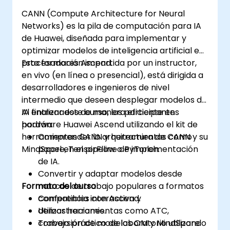
CANN (Compute Architecture for Neural
Networks) es la pila de computación para IA
de Huawei, diseñada para implementar y
optimizar modelos de inteligencia artificial en
procesadores Ascend.
Esta formación impartida por un instructor,
en vivo (en línea o presencial), está dirigida a
desarrolladores e ingenieros de nivel
intermedio que deseen desplegar modelos de
IA entrenados de manera eficiente en
Al finalizar este curso, los participantes
hardware Huawei Ascend utilizando el kit de
podrán:
herramientas CANN y herramientas como
Comprender la arquitectura de CANN y su
MindSpore, TensorFlow o PyTorch.
papel en el pipeline de implementación
de IA.
Convertir y adaptar modelos desde
Formato del curso
marcos de trabajo populares a formatos
compatibles con Ascend.
Conferencia interactiva y
Utilizar herramientas como ATC,
demostraciones.
conversión de modelos OM y MindSpore
Trabajo práctico de laboratorio utilizando