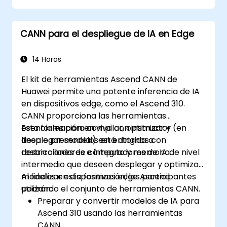
CANN para el despliegue de IA en Edge
14 Horas
El kit de herramientas Ascend CANN de
Huawei permite una potente inferencia de IA
en dispositivos edge, como el Ascend 310.
CANN proporciona las herramientas
esenciales para compilar, optimizar y
Esta formación en vivo con instructor (en
desplegar modelos en entornos con
línea o presencial) está dirigida a
restricciones de cómputo y memoria.
desarrolladores e integradores de IA de nivel
intermedio que deseen desplegar y optimizar
modelos en dispositivos edge Ascend
Al finalizar esta formación, los participantes
utilizando el conjunto de herramientas CANN.
podrán:
Preparar y convertir modelos de IA para
Ascend 310 usando las herramientas
CANN.