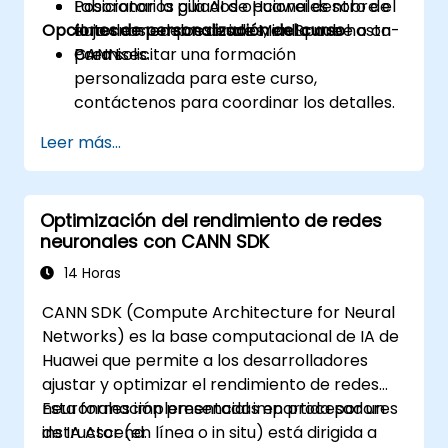
Posicionar la pila AI de Huawei dentro de
Laboratorios guiados opcionales sobre el
Opciones de personalización del curso
entornos empresariales, en la nube o on-
flujo de modelos desde MindSpore hasta
premises.
CANN.
Para solicitar una formación
personalizada para este curso,
contáctenos para coordinar los detalles.
Leer más...
Optimización del rendimiento de redes
neuronales con CANN SDK
14 Horas
CANN SDK (Compute Architecture for Neural
Networks) es la base computacional de IA de
Huawei que permite a los desarrolladores
ajustar y optimizar el rendimiento de redes
neuronales implementadas en procesadores
Esta formación presencial impartida por un
de IA Ascend.
instructor (en línea o in situ) está dirigida a