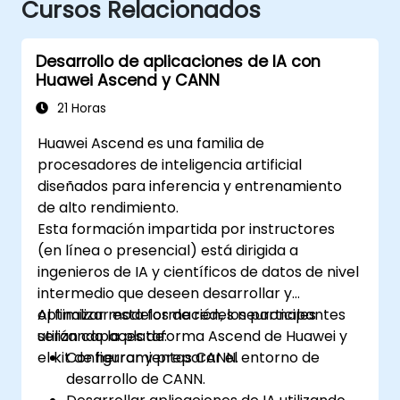
Cursos Relacionados
Desarrollo de aplicaciones de IA con
Huawei Ascend y CANN
21 Horas
Huawei Ascend es una familia de
procesadores de inteligencia artificial
diseñados para inferencia y entrenamiento
de alto rendimiento.
Esta formación impartida por instructores
(en línea o presencial) está dirigida a
ingenieros de IA y científicos de datos de nivel
intermedio que deseen desarrollar y
optimizar modelos de redes neuronales
Al finalizar esta formación, los participantes
utilizando la plataforma Ascend de Huawei y
serán capaces de:
el kit de herramientas CANN.
Configurar y preparar el entorno de
desarrollo de CANN.