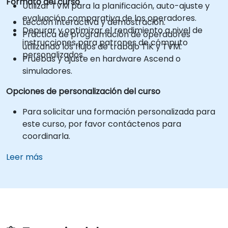
Formato del curso
Utilizar TVM para la planificación, auto-ajuste y
evaluación comparativa de los operadores.
Lección interactiva y demostración.
Depurar y optimizar el rendimiento a nivel de
Práctica de programación de operadores
instrucciones para patrones de cómputo
utilizando los flujos de trabajo TIK y TVM.
personalizados.
Pruebas y ajuste en hardware Ascend o
simuladores.
Opciones de personalización del curso
Para solicitar una formación personalizada para
este curso, por favor contáctenos para
coordinarla.
Leer más