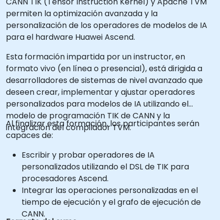
CANN TIK (Tensor Instruction Kernel) y Apache TVM
permiten la optimización avanzada y la
personalización de los operadores de modelos de IA
para el hardware Huawei Ascend.
Esta formación impartida por un instructor, en
formato vivo (en línea o presencial), está dirigida a
desarrolladores de sistemas de nivel avanzado que
deseen crear, implementar y ajustar operadores
personalizados para modelos de IA utilizando el
modelo de programación TIK de CANN y la
Al finalizar esta formación, los participantes serán
integración del compilador TVM.
capaces de:
Escribir y probar operadores de IA
personalizados utilizando el DSL de TIK para
procesadores Ascend.
Integrar las operaciones personalizadas en el
tiempo de ejecución y el grafo de ejecución de
CANN.