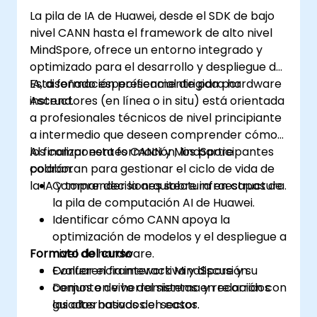
La pila de IA de Huawei, desde el SDK de bajo
nivel CANN hasta el framework de alto nivel
MindSpore, ofrece un entorno integrado y
optimizado para el desarrollo y despliegue de
IA, diseñado específicamente para hardware
Esta formación presencial dirigida por
Ascend.
instructores (en línea o in situ) está orientada
a profesionales técnicos de nivel principiante
a intermedio que deseen comprender cómo
los componentes CANN y MindSpore
Al finalizar esta formación, los participantes
colaboran para gestionar el ciclo de vida de
podrán:
la IA y tomar decisiones sobre infraestructura.
Comprender la arquitectura en capas de
la pila de computación AI de Huawei.
Identificar cómo CANN apoya la
optimización de modelos y el despliegue a
Formato del curso
nivel de hardware.
Evaluar el framework MindSpore y su
Conferencia interactiva y discusión.
conjunto de herramientas en relación con
Demos en vivo del sistema y recorridos
las alternativas del sector.
guiados basados en casos.