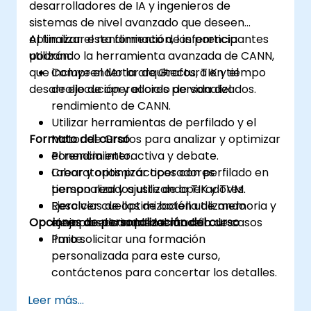
desarrolladores de IA y ingenieros de
sistemas de nivel avanzado que deseen
optimizar el rendimiento de inferencia
Al finalizar esta formación, los participantes
utilizando la herramienta avanzada de CANN,
podrán:
que incluye el Motor de Grafos, TIK y el
Comprender la arquitectura en tiempo
desarrollo de operadores personalizados.
de ejecución y el ciclo de vida del
rendimiento de CANN.
Utilizar herramientas de perfilado y el
Formato del curso
Motor de Grafos para analizar y optimizar
el rendimiento.
Ponencia interactiva y debate.
Crear y optimizar operadores
Laboratorios prácticos con perfilado en
personalizados utilizando TIK y TVM.
tiempo real y ajuste de operadores.
Resolver cuellos de botella de memoria y
Ejercicios de optimización utilizando
Opciones de personalización del curso
mejorar el caudal del modelo.
ejemplos de implementación de casos
límite.
Para solicitar una formación
personalizada para este curso,
contáctenos para concertar los detalles.
Leer más...