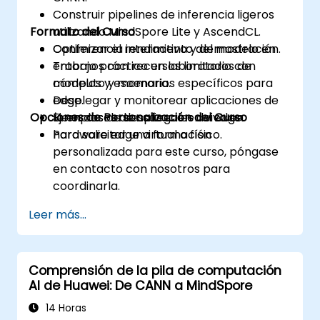
Construir pipelines de inferencia ligeros
Formato del Curso
utilizando MindSpore Lite y AscendCL.
Optimizar el rendimiento del modelo en
Conferencia interactiva y demostración.
entornos con recursos limitados de
Trabajo práctico en laboratorio con
cómputo y memoria.
modelos y escenarios específicos para
Desplegar y monitorear aplicaciones de
edge.
Opciones de Personalización del Curso
IA en casos de uso reales de edge.
Ejemplos de despliegue en vivo en
hardware edge virtual o físico.
Para solicitar una formación
personalizada para este curso, póngase
en contacto con nosotros para
coordinarla.
Leer más...
Comprensión de la pila de computación
AI de Huawei: De CANN a MindSpore
14 Horas