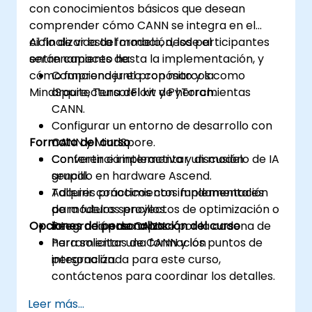
con conocimientos básicos que desean
comprender cómo CANN se integra en el
ciclo de vida del modelo, desde el
Al finalizar esta formación, los participantes
entrenamiento hasta la implementación, y
serán capaces de:
cómo funciona junto con marcos como
Comprender el propósito y la
MindSpore, TensorFlow y PyTorch.
arquitectura del kit de herramientas
CANN.
Configurar un entorno de desarrollo con
Formato del curso
CANN y MindSpore.
Convertir e implementar un modelo de IA
Conferencia interactiva y discusión
sencillo en hardware Ascend.
grupal.
Adquirir conocimientos fundamentales
Talleres prácticos con implementación
para futuros proyectos de optimización o
de modelos sencillos.
Opciones de personalización del curso
integración de CANN.
Recorrido paso a paso por la cadena de
herramientas de CANN y los puntos de
Para solicitar una formación
integración.
personalizada para este curso,
contáctenos para coordinar los detalles.
Leer más...