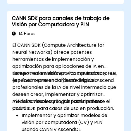
CANN SDK para canales de trabajo de
Visión por Computadora y PLN
14 Horas
El CANN SDK (Compute Architecture for
Neural Networks) ofrece potentes
herramientas de implementación y
optimización para aplicaciones de IA en
tiempo real en visión por computadora y PLN,
Este entrenamiento en vivo con instructores
especialmente en hardware Huawei Ascend.
(en línea o presencial) está dirigido a
profesionales de la IA de nivel intermedio que
deseen crear, implementar y optimizar
modelos visuales y lingüísticos mediante el
Al finalizar este curso, los participantes
CANN SDK para casos de uso en producción.
podrán:
Implementar y optimizar modelos de
visión por computadora (CV) y PLN
usando CANN y AscendCL.