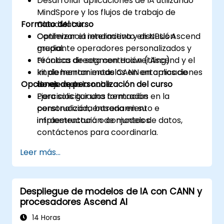
Desarrollar aplicaciones de IA utilizando
MindSpore y los flujos de trabajo de
Formato del curso
CloudMatrix.
Optimizar el rendimiento en NPUs Ascend
Conferencia interactiva y discusión
mediante operadores personalizados y
grupal.
técnicas de segmentación (tiling).
Práctica directa con Huawei Ascend y el
Implementar modelos en entornos de
kit de herramientas CANN en aplicaciones
Opciones de personalización del curso
borde o en la nube.
de ejemplo.
Ejercicios guiados centrados en la
Para solicitar una formación
construcción, entrenamiento e
personalizada basada en su
implementación de modelos.
infraestructura o conjuntos de datos,
contáctenos para coordinarla.
Leer más...
Despliegue de modelos de IA con CANN y
procesadores Ascend AI
14 Horas