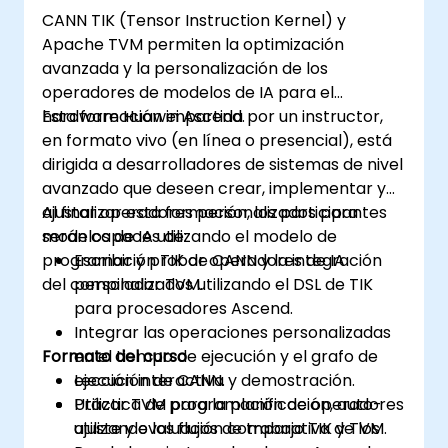
CANN TIK (Tensor Instruction Kernel) y
Apache TVM permiten la optimización
avanzada y la personalización de los
operadores de modelos de IA para el
hardware Huawei Ascend.
Esta formación impartida por un instructor,
en formato vivo (en línea o presencial), está
dirigida a desarrolladores de sistemas de nivel
avanzado que deseen crear, implementar y
ajustar operadores personalizados para
Al finalizar esta formación, los participantes
modelos de IA utilizando el modelo de
serán capaces de:
programación TIK de CANN y la integración
Escribir y probar operadores de IA
del compilador TVM.
personalizados utilizando el DSL de TIK
para procesadores Ascend.
Integrar las operaciones personalizadas
Formato del curso
en el tiempo de ejecución y el grafo de
ejecución de CANN.
Lección interactiva y demostración.
Utilizar TVM para la planificación, auto-
Práctica de programación de operadores
ajuste y evaluación comparativa de los
utilizando los flujos de trabajo TIK y TVM.