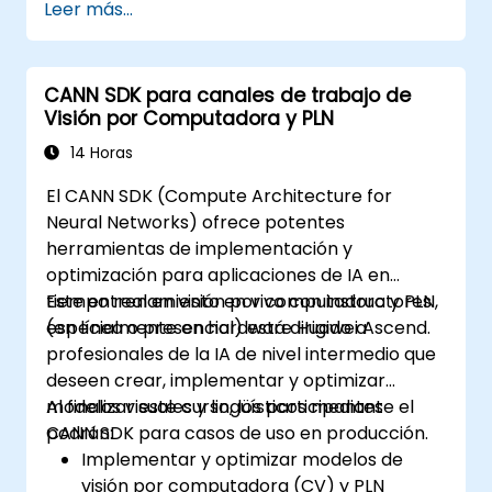
Leer más...
CANN SDK para canales de trabajo de
Visión por Computadora y PLN
14 Horas
El CANN SDK (Compute Architecture for
Neural Networks) ofrece potentes
herramientas de implementación y
optimización para aplicaciones de IA en
tiempo real en visión por computadora y PLN,
Este entrenamiento en vivo con instructores
especialmente en hardware Huawei Ascend.
(en línea o presencial) está dirigido a
profesionales de la IA de nivel intermedio que
deseen crear, implementar y optimizar
modelos visuales y lingüísticos mediante el
Al finalizar este curso, los participantes
CANN SDK para casos de uso en producción.
podrán:
Implementar y optimizar modelos de
visión por computadora (CV) y PLN