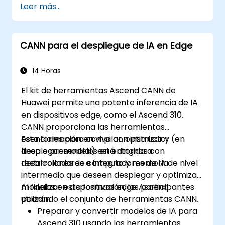
Leer más...
CANN para el despliegue de IA en Edge
14 Horas
El kit de herramientas Ascend CANN de
Huawei permite una potente inferencia de IA
en dispositivos edge, como el Ascend 310.
CANN proporciona las herramientas
esenciales para compilar, optimizar y
Esta formación en vivo con instructor (en
desplegar modelos en entornos con
línea o presencial) está dirigida a
restricciones de cómputo y memoria.
desarrolladores e integradores de IA de nivel
intermedio que deseen desplegar y optimizar
modelos en dispositivos edge Ascend
Al finalizar esta formación, los participantes
utilizando el conjunto de herramientas CANN.
podrán:
Preparar y convertir modelos de IA para
Ascend 310 usando las herramientas