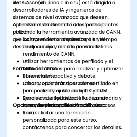
de IA Ascend.
instructor (en línea o in situ) está dirigida a
desarrolladores de IA y ingenieros de
sistemas de nivel avanzado que deseen
optimizar el rendimiento de inferencia
Al finalizar esta formación, los participantes
utilizando la herramienta avanzada de CANN,
podrán:
que incluye el Motor de Grafos, TIK y el
Comprender la arquitectura en tiempo
desarrollo de operadores personalizados.
de ejecución y el ciclo de vida del
rendimiento de CANN.
Utilizar herramientas de perfilado y el
Formato del curso
Motor de Grafos para analizar y optimizar
el rendimiento.
Ponencia interactiva y debate.
Crear y optimizar operadores
Laboratorios prácticos con perfilado en
personalizados utilizando TIK y TVM.
tiempo real y ajuste de operadores.
Resolver cuellos de botella de memoria y
Ejercicios de optimización utilizando
Opciones de personalización del curso
mejorar el caudal del modelo.
ejemplos de implementación de casos
límite.
Para solicitar una formación
personalizada para este curso,
contáctenos para concertar los detalles.