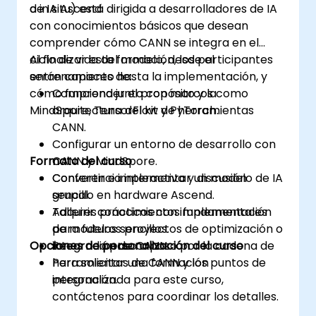
de IA Ascend.
o in situ) está dirigida a desarrolladores de IA
con conocimientos básicos que desean
comprender cómo CANN se integra en el
ciclo de vida del modelo, desde el
Al finalizar esta formación, los participantes
entrenamiento hasta la implementación, y
serán capaces de:
cómo funciona junto con marcos como
Comprender el propósito y la
MindSpore, TensorFlow y PyTorch.
arquitectura del kit de herramientas
CANN.
Configurar un entorno de desarrollo con
Formato del curso
CANN y MindSpore.
Convertir e implementar un modelo de IA
Conferencia interactiva y discusión
sencillo en hardware Ascend.
grupal.
Adquirir conocimientos fundamentales
Talleres prácticos con implementación
para futuros proyectos de optimización o
de modelos sencillos.
Opciones de personalización del curso
integración de CANN.
Recorrido paso a paso por la cadena de
herramientas de CANN y los puntos de
Para solicitar una formación
integración.
personalizada para este curso,
contáctenos para coordinar los detalles.