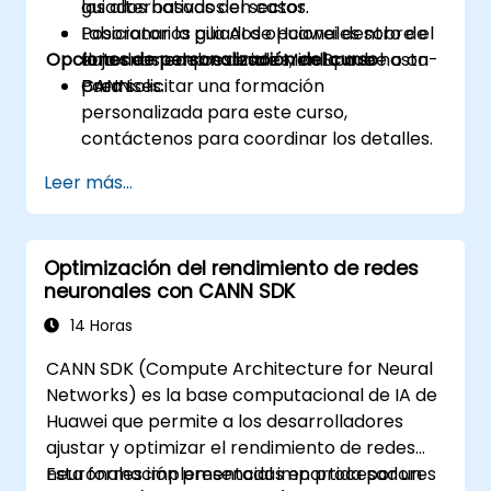
las alternativas del sector.
guiados basados en casos.
Posicionar la pila AI de Huawei dentro de
Laboratorios guiados opcionales sobre el
Opciones de personalización del curso
entornos empresariales, en la nube o on-
flujo de modelos desde MindSpore hasta
premises.
CANN.
Para solicitar una formación
personalizada para este curso,
contáctenos para coordinar los detalles.
Leer más...
Optimización del rendimiento de redes
neuronales con CANN SDK
14 Horas
CANN SDK (Compute Architecture for Neural
Networks) es la base computacional de IA de
Huawei que permite a los desarrolladores
ajustar y optimizar el rendimiento de redes
neuronales implementadas en procesadores
Esta formación presencial impartida por un