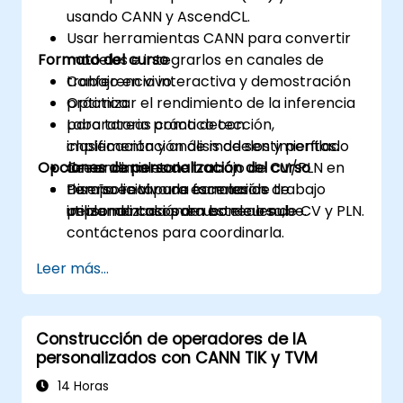
usando CANN y AscendCL.
Usar herramientas CANN para convertir
Formato del curso
modelos e integrarlos en canales de
trabajo en vivo.
Conferencia interactiva y demostración
Optimizar el rendimiento de la inferencia
práctica.
para tareas como detección,
Laboratorio práctico con
clasificación y análisis de sentimientos.
implementación de modelos y perfilado
Opciones de personalización del curso
Crear canales de trabajo de CV/PLN en
de rendimiento.
tiempo real para escenarios de
Diseño en vivo de canales de trabajo
Para solicitar una formación
implementación en borde o nube.
utilizando casos de uso reales de CV y PLN.
personalizada para este curso,
contáctenos para coordinarla.
Leer más...
Construcción de operadores de IA
personalizados con CANN TIK y TVM
14 Horas