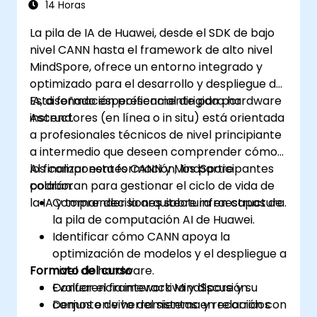
14 Horas
La pila de IA de Huawei, desde el SDK de bajo
nivel CANN hasta el framework de alto nivel
MindSpore, ofrece un entorno integrado y
optimizado para el desarrollo y despliegue de
IA, diseñado específicamente para hardware
Esta formación presencial dirigida por
Ascend.
instructores (en línea o in situ) está orientada
a profesionales técnicos de nivel principiante
a intermedio que deseen comprender cómo
los componentes CANN y MindSpore
Al finalizar esta formación, los participantes
colaboran para gestionar el ciclo de vida de
podrán:
la IA y tomar decisiones sobre infraestructura.
Comprender la arquitectura en capas de
la pila de computación AI de Huawei.
Identificar cómo CANN apoya la
optimización de modelos y el despliegue a
Formato del curso
nivel de hardware.
Evaluar el framework MindSpore y su
Conferencia interactiva y discusión.
conjunto de herramientas en relación con
Demos en vivo del sistema y recorridos