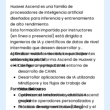
Huawei Ascend es una familia de
procesadores de inteligencia artificial
diseñados para inferencia y entrenamiento
de alto rendimiento.
Esta formación impartida por instructores
(en línea o presencial) está dirigida a
ingenieros de IA y científicos de datos de nivel
intermedio que deseen desarrollar y
optimizar modelos de redes neuronales
Al finalizar esta formación, los participantes
utilizando la plataforma Ascend de Huawei y
serán capaces de:
el kit de herramientas CANN.
Configurar y preparar el entorno de
desarrollo de CANN.
Desarrollar aplicaciones de IA utilizando
MindSpore y los flujos de trabajo de
Formato del curso
CloudMatrix.
Optimizar el rendimiento en NPUs Ascend
Conferencia interactiva y discusión
mediante operadores personalizados y
grupal.
técnicas de segmentación (tiling).
Práctica directa con Huawei Ascend y el