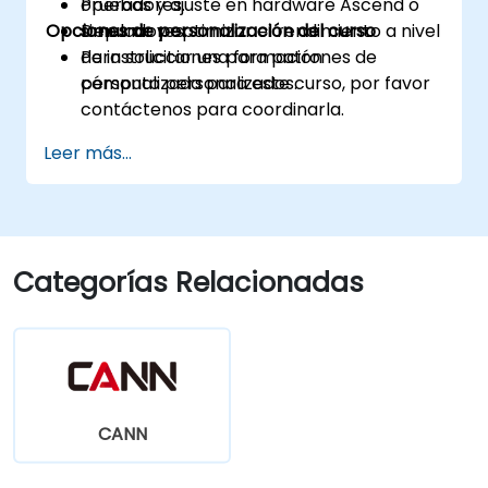
operadores.
Pruebas y ajuste en hardware Ascend o
Opciones de personalización del curso
Depurar y optimizar el rendimiento a nivel
simuladores.
de instrucciones para patrones de
Para solicitar una formación
cómputo personalizados.
personalizada para este curso, por favor
contáctenos para coordinarla.
Leer más...
Categorías Relacionadas
CANN