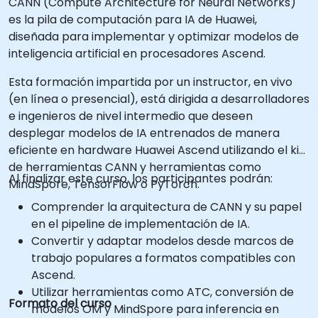
CANN (Compute Architecture for Neural Networks)
es la pila de computación para IA de Huawei,
diseñada para implementar y optimizar modelos de
inteligencia artificial en procesadores Ascend.
Esta formación impartida por un instructor, en vivo
(en línea o presencial), está dirigida a desarrolladores
e ingenieros de nivel intermedio que deseen
desplegar modelos de IA entrenados de manera
eficiente en hardware Huawei Ascend utilizando el kit
de herramientas CANN y herramientas como
Al finalizar este curso, los participantes podrán:
MindSpore, TensorFlow o PyTorch.
Comprender la arquitectura de CANN y su papel
en el pipeline de implementación de IA.
Convertir y adaptar modelos desde marcos de
trabajo populares a formatos compatibles con
Ascend.
Utilizar herramientas como ATC, conversión de
Formato del curso
modelos OM y MindSpore para inferencia en