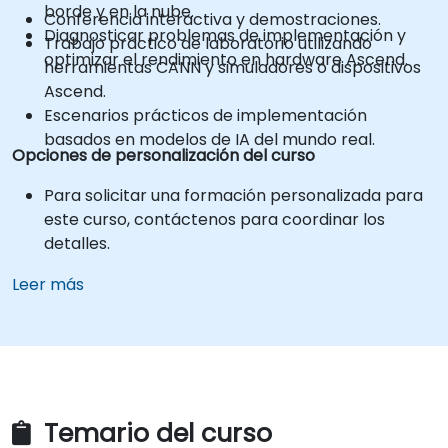
borde y en la nube.
Conferencia interactiva y demostraciones.
Diagnosticar problemas de implementación y
Trabajo práctico de laboratorio utilizando
optimizar el rendimiento en hardware Ascend.
herramientas CANN y simuladores o dispositivos
Ascend.
Escenarios prácticos de implementación
basados en modelos de IA del mundo real.
Opciones de personalización del curso
Para solicitar una formación personalizada para
este curso, contáctenos para coordinar los
detalles.
Leer más
Temario del curso