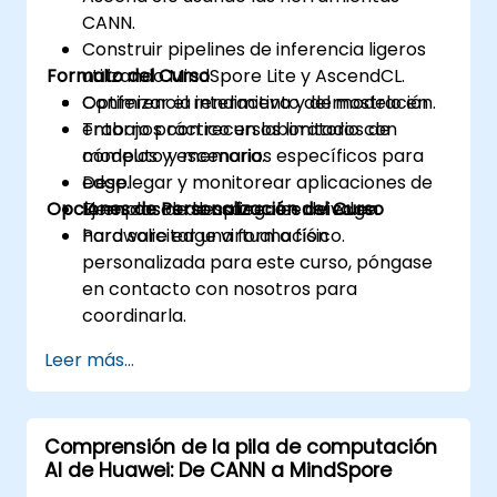
CANN.
Construir pipelines de inferencia ligeros
Formato del Curso
utilizando MindSpore Lite y AscendCL.
Optimizar el rendimiento del modelo en
Conferencia interactiva y demostración.
entornos con recursos limitados de
Trabajo práctico en laboratorio con
cómputo y memoria.
modelos y escenarios específicos para
Desplegar y monitorear aplicaciones de
edge.
Opciones de Personalización del Curso
IA en casos de uso reales de edge.
Ejemplos de despliegue en vivo en
hardware edge virtual o físico.
Para solicitar una formación
personalizada para este curso, póngase
en contacto con nosotros para
coordinarla.
Leer más...
Comprensión de la pila de computación
AI de Huawei: De CANN a MindSpore