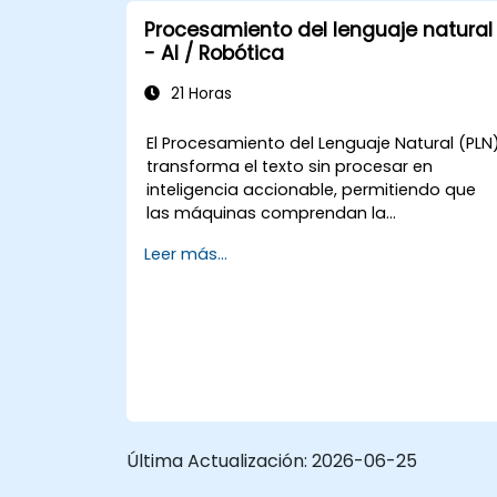
Procesamiento del lenguaje natural
- AI / Robótica
21 Horas
El Procesamiento del Lenguaje Natural (PLN
transforma el texto sin procesar en
inteligencia accionable, permitiendo que
las máquinas comprendan la
comunicación humana. Explora técnicas
Leer más...
fundamentales que abarcan el análisis de
corpus, el análisis sintáctico de estructura
de oraciones, las tuberías de
preprocesamiento de texto y la reducción
de dimensionalidad mediante métodos de
SVD y NMF. Guía a los participantes por
implementaciones prácticas de
agrupación de documentos, modelado de
temas, análisis de sentimiento,
Última Actualización:
2026-06-25
reconocimiento de entidades nominales y
Asignación Dirichlet Latente (LDA) utilizand