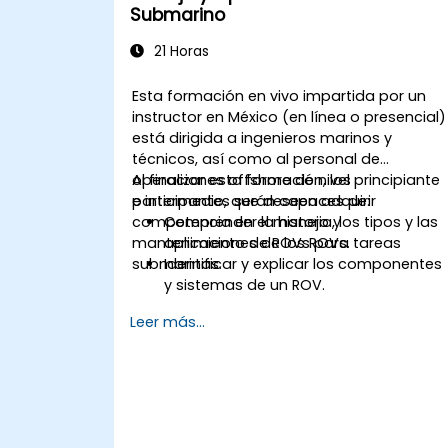
Submarino
21 Horas
Esta formación en vivo impartida por un
instructor en México (en línea o presencial)
está dirigida a ingenieros marinos y
técnicos, así como al personal de
operaciones offshore de nivel principiante
Al finalizar esta formación, los
e intermedio, que deseen adquirir
participantes serán capaces de:
competencia en el manejo y
Comprender la historia, los tipos y las
mantenimiento de ROVs para tareas
aplicaciones de los ROVs.
submarinas.
Identificar y explicar los componentes
y sistemas de un ROV.
Navegar y comunicarse eficazmente
Leer más...
con los ROVs bajo el agua.
Pilotear ROVs con precisión en diverso
escenarios submarinos.
Realizar mantenimiento rutinario y
solucionar problemas comunes.
Aplicar protocolos de seguridad