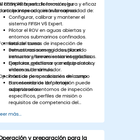
el FIFISH V6 Expert de forma segura y eficaz
Al completar esta formación, los
durante inspecciones submarinas.
participantes adquirirán la capacidad de:
Configurar, calibrar y mantener el
sistema FIFISH V6 Expert.
Pilotar el ROV en aguas abiertas y
entornos submarinos confinados.
Formato del curso
Realizar tareas de inspección de
estructuras sumergidas utilizando
Demostraciones guiadas por el
sensores y herramientas integradas.
instructor y breves sesiones prácticas.
Capturar, gestionar y analizar datos y
Ejercicios prácticos con equipo real o
vídeos submarinos.
entornos de simulador.
Opciones de personalización del curso
Práctica de operaciones en campo
con escenarios de pilotaje
El contenido de la formación puede
supervisados.
adaptarse a entornos de inspección
específicos, perfiles de misión o
requisitos de competencia del
operador.
Leer más...
Operación y preparación para la