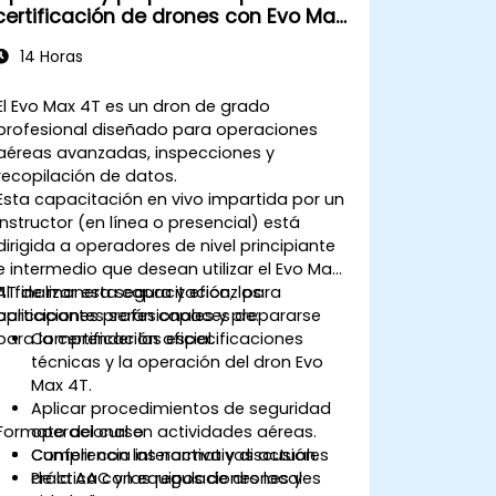
certificación de drones con Evo Max
4T
14 Horas
El Evo Max 4T es un dron de grado
profesional diseñado para operaciones
aéreas avanzadas, inspecciones y
recopilación de datos.
Esta capacitación en vivo impartida por un
instructor (en línea o presencial) está
dirigida a operadores de nivel principiante
e intermedio que desean utilizar el Evo Max
4T de manera segura y eficaz para
Al finalizar esta capacitación, los
aplicaciones profesionales y prepararse
participantes serán capaces de:
para la certificación oficial.
Comprender las especificaciones
técnicas y la operación del dron Evo
Max 4T.
Aplicar procedimientos de seguridad
Formato del curso
operacional en actividades aéreas.
Cumplir con las normativas actuales
Conferencia interactiva y discusión.
de la AAC y las regulaciones locales
Práctica con equipos de drones y