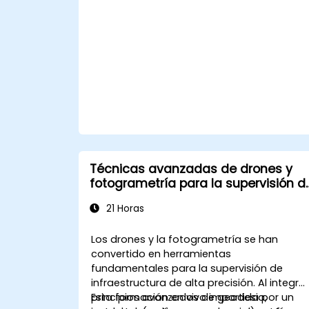
durante las operaciones submarinas.
Técnicas avanzadas de drones y
fotogrametría para la supervisión d
infraestructura
21 Horas
Los drones y la fotogrametría se han
convertido en herramientas
fundamentales para la supervisión de
infraestructura de alta precisión. Al integra
principios avanzados de geodesia,
Esta formación en vivo impartida por un