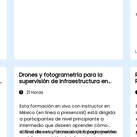
Drones y fotogrametría para la
e
supervisión de infraestructura en
construcción
21 Horas
Esta formación en vivo con instructor en
México (en línea o presencial) está dirigida
a participantes de nivel principiante a
r
intermedio que deseen aprender cómo
utilizar drones y técnicas de fotogrametría
Al final de esta formación, los participantes