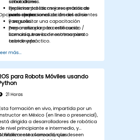
sobre drones.
simuladores.
Implementar las mejores prácticas
Ejercicios prácticos y escenarios de
Opciones de personalización del curso
para operaciones de drones eficientes
vuelo reales.
y seguras.
Para solicitar una capacitación
Prepararse para la certificación /
personalizada para este curso,
licencia a través de entrenamiento
comuníquese con nosotros para
teórico y práctico.
coordinarla.
Leer más...
ROS para Robots Móviles usando
Python
21 Horas
Esta formación en vivo, impartida por un
instructor en México (en línea o presencial),
está dirigida a desarrolladores de robótica
de nivel principiante e intermedio, y
posiblemente avanzado, que deseen
Al finalizar esta formación, los