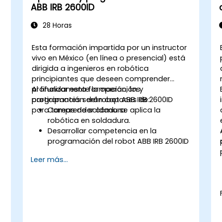
ABB IRB 2600ID
28 Horas
Esta formación impartida por un instructor
vivo en México (en línea o presencial) está
dirigida a ingenieros en robótica
principiantes que deseen comprender
profundamente la operación y
Al finalizar esta formación, los
programación del robot ABB IRB 2600ID
participantes serán capaces de:
para tareas de soldadura.
Comprender cómo se aplica la
robótica en soldadura.
Desarrollar competencia en la
programación del robot ABB IRB 2600ID
para diversas tareas de soldadura.
Leer más...
Aprender a operar el robot ABB IRB
s
2600ID de forma segura y eficaz.
Comprender los estándares y
procedimientos de seguridad
relevantes para operaciones de
soldadura robótica.