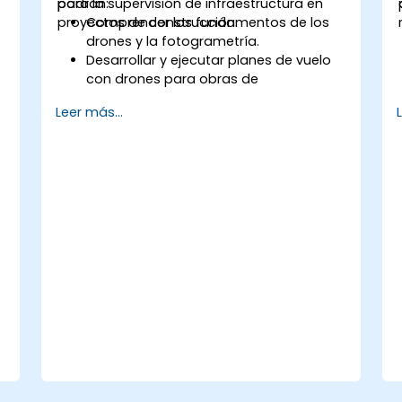
para la supervisión de infraestructura en
podrán:
proyectos de construcción.
Comprender los fundamentos de los
drones y la fotogrametría.
Desarrollar y ejecutar planes de vuelo
con drones para obras de
construcción.
Leer más...
Realizar seguimiento mediante
fotogrametría y crear mapas
detallados y modelos 3D.
Utilizar datos de fotogrametría para la
supervisión de infraestructura y
detección de incidencias.
Aplicar la tecnología de drones para
mejorar la seguridad y eficiencia en las
obras de construcción.