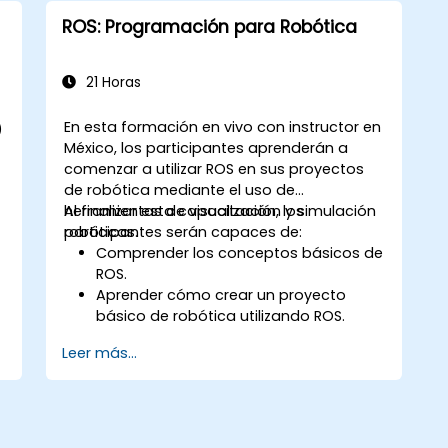
ROS: Programación para Robótica
21 Horas
En esta formación en vivo con instructor en
)
México, los participantes aprenderán a
comenzar a utilizar ROS en sus proyectos
de robótica mediante el uso de
herramientas de visualización y simulación
Al finalizar esta capacitación, los
robóticas.
participantes serán capaces de:
Comprender los conceptos básicos de
s
ROS.
Aprender cómo crear un proyecto
básico de robótica utilizando ROS.
Aprender a utilizar diferentes
Leer más...
herramientas para robótica, incluidas
las de simulación y visualización.
o