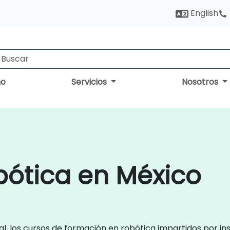
English
no
Servicios
Nosotros
bótica en México
l, los cursos de formación en robótica impartidos por i