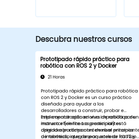
Descubra nuestros cursos
Prototipado rápido práctico para
robótica con ROS 2 y Docker
21 Horas
Prototipado rápido práctico para robótica
con ROS 2 y Docker es un curso práctico
diseñado para ayudar a los
desarrolladores a construir, probar e
implementar aplicaciones de robótica de
Esta capacitación en vivo impartida por un
manera eficiente. Los participantes
instructor (en línea o presencial) está
aprenderán cómo contenerizar entornos
dirigida a participantes de nivel principiant
de robótica, integrar paquetes de ROS 2 y
a intermedio que desean acelerar los flujo