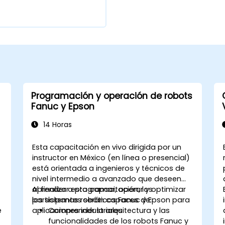
Programación y operación de robots
Fanuc y Epson
14 Horas
Esta capacitación en vivo dirigida por un
instructor en México (en línea o presencial)
está orientada a ingenieros y técnicos de
nivel intermedio a avanzado que deseen
aprender a programar, operar y optimizar
Al finalizar esta capacitación, los
los sistemas robóticos Fanuc y Epson para
participantes serán capaces de:
e
aplicaciones industriales.
Comprender la arquitectura y las
s
funcionalidades de los robots Fanuc y