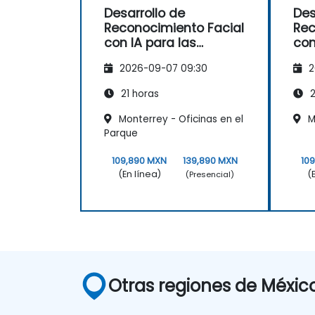
Comprender las consideraciones
Desarrollo de
Des
éticas y las mejores prácticas para el
Reconocimiento Facial
Rec
uso de la tecnología de
con IA para las
con
reconocimiento facial.
Fuerzas del Orden
Fue
2026-09-07 09:30
2
21 horas
2
Monterrey - Oficinas en el
Mo
Parque
109,890 MXN
139,890 MXN
10
(En línea)
(
(Presencial)
Otras regiones de Méxic