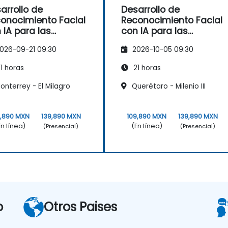
arrollo de
Desarrollo de
onocimiento Facial
Reconocimiento Facial
 IA para las
con IA para las
rzas del Orden
Fuerzas del Orden
026-09-21 09:30
2026-10-05 09:30
1 horas
21 horas
nterrey - El Milagro
Querétaro - Milenio III
9,890 MXN
139,890 MXN
109,890 MXN
139,890 MXN
En línea)
(En línea)
(Presencial)
(Presencial)
o
Otros Paises