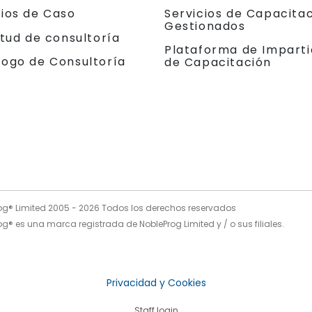
dios de Caso
Servicios de Capacita
Gestionados
itud de consultoría
Plataforma de Imparti
logo de Consultoría
de Capacitación
og® Limited 2005 -
2026
Todos los derechos reservados
g® es una marca registrada de NobleProg Limited y / o sus filiales.
Privacidad y Cookies
Staff login