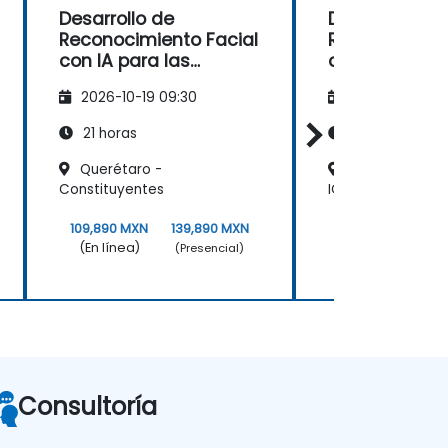
Desarrollo de
Desarrollo de
Reconocimiento Facial
Reconocimien
con IA para las
con IA para l
Fuerzas del Orden
Fuerzas del 
2026-10-19 09:30
2026-11-02 09
21 horas
21 horas
Querétaro -
Cancun-Punta
Constituyentes
ICC
109,890 MXN
139,890 MXN
109,890 MXN
1
(En línea)
(En línea)
(Presencial)
Consultoría