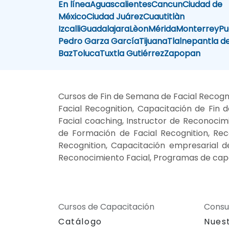
En línea
Aguascalientes
Cancun
Ciudad de
México
Ciudad Juárez
Cuautitlàn
Izcalli
Guadalajara
Lèon
Mérida
Monterrey
Pu
Pedro Garza García
Tijuana
Tlalnepantla d
Baz
Toluca
Tuxtla Gutiérrez
Zapopan
Cursos de Fin de Semana de Facial Recogni
Facial Recognition, Capacitación de Fin
Facial coaching, Instructor de Reconocim
de Formación de Facial Recognition, Reco
Recognition, Capacitación empresarial d
Reconocimiento Facial, Programas de capa
Cursos de Capacitación
Consu
Catálogo
Nues