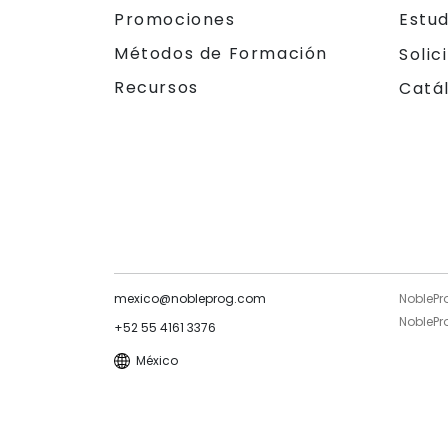
Promociones
Estu
Métodos de Formación
Solic
Recursos
Catá
mexico@nobleprog.com
NoblePr
NoblePro
+52 55 4161 3376
México