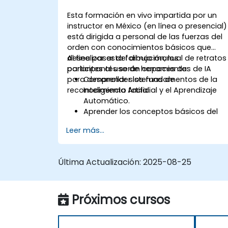
Esta formación en vivo impartida por un
instructor en México (en línea o presencial)
está dirigida a personal de las fuerzas del
orden con conocimientos básicos que
desee pasar del dibujo manual de retratos
Al finalizar esta formación, los
parlantes al uso de herramientas de IA
participantes serán capaces de:
para desarrollar sistemas de
Comprender los fundamentos de la
reconocimiento facial.
Inteligencia Artificial y el Aprendizaje
Automático.
Aprender los conceptos básicos del
procesamiento digital de imágenes y
Leer más...
su aplicación en el reconocimiento
facial.
Desarrollar habilidades para utilizar
Última Actualización:
2025-08-25
herramientas y marcos de trabajo de
IA con el fin de crear modelos de
reconocimiento facial.
Próximos cursos
Adquirir experiencia práctica en la
creación, entrenamiento y prueba de
sistemas de reconocimiento facial.