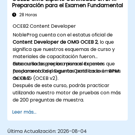
Preparación para el Examen Fundamental
claros.
Identificar los puntos de contacto entre
28 Horas
procesos, datos y actores del sistema.
OCEB2 Content Developer
Evaluar la corrección y la eficacia de los
NobleProg cuenta con el estatus oficial de
modelos empresariales creados.
Content Developer de OMG OCEB 2
, lo que
significa que nuestros esquemas de curso y
materiales de capacitación fueron
desarrollados por los mismos expertos que
Este curso te prepara para el Examen
prepararon las preguntas para los exámenes
Fundamental del Experto Certificado en BPM
OCEB 2.
de OMG (OCEB v2).
Después de este curso, podrás practicar
utilizando nuestro motor de pruebas con más
de 200 preguntas de muestra.
Leer más...
Última Actualización:
2026-08-04