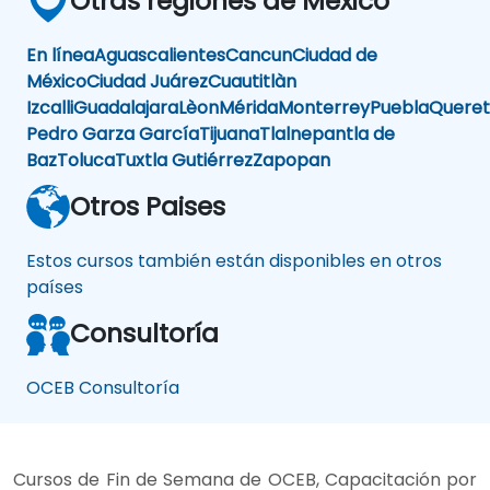
Otras regiones de México
En línea
Aguascalientes
Cancun
Ciudad de
México
Ciudad Juárez
Cuautitlàn
Izcalli
Guadalajara
Lèon
Mérida
Monterrey
Puebla
Queret
Pedro Garza García
Tijuana
Tlalnepantla de
Baz
Toluca
Tuxtla Gutiérrez
Zapopan
Otros Paises
Estos cursos también están disponibles en otros
países
Consultoría
OCEB Consultoría
Cursos de Fin de Semana de OCEB, Capacitación por