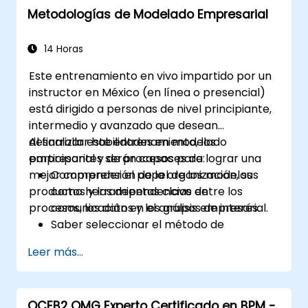
Metodologías de Modelado Empresarial
14 Horas
Este entrenamiento en vivo impartido por un
instructor en México (en línea o presencial)
está dirigido a personas de nivel principiante,
intermedio y avanzado que desean
desarrollar habilidades en modelado
Al finalizar este entrenamiento, los
empresarial y de procesos para lograr una
participantes serán capaces de:
mejor comprensión de la organización, sus
Comprender el papel de los modelos
productos y las dependencias entre los
como herramientas clave de
procesos, los datos y los grupos de interés.
comunicación en el análisis empresarial.
Saber seleccionar el método de
modelado adecuado (BPMN, UML, SIPOC,
Leer más...
Lienzo del Modelo Empresarial) para un
objetivo específico.
Saber descomponer procesos
OCEB2 OMG Experto Certificado en BPM -
empresariales complejos en diagramas