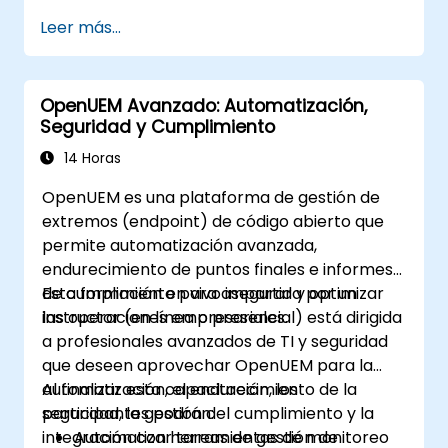
producción siguiendo las mejores
Leer más...
prácticas.
Configurar clústeres, redundancia y
tolerancia a fallos en ONOS.
OpenUEM Avanzado: Automatización,
Monitorear, solucionar problemas y
Seguridad y Cumplimiento
optimizar los despliegues de ONOS para
mejorar la escalabilidad y el rendimiento.
14 Horas
Integrar ONOS con la infraestructura y las
OpenUEM es una plataforma de gestión de
herramientas de red existentes.
extremos (endpoint) de código abierto que
Planificar y ejecutar un proceso exitoso
permite automatización avanzada,
de actualización de ONOS.
endurecimiento de puntos finales e informes
de cumplimiento para asegurar y optimizar
Esta formación en vivo impartida por un
las operaciones empresariales.
instructor (en línea o presencial) está dirigida
a profesionales avanzados de TI y seguridad
que deseen aprovechar OpenUEM para la
automatización, el endurecimiento de la
Al finalizar esta capacitación, los
seguridad, la gestión del cumplimiento y la
participantes podrán:
integración con herramientas de monitoreo
Automatizar tareas de gestión de