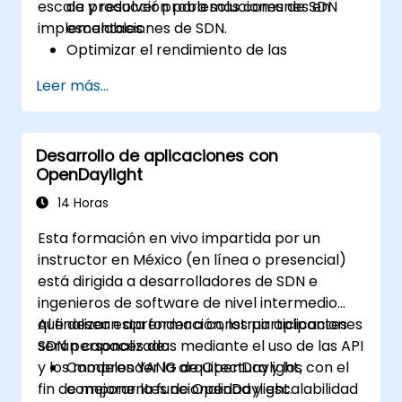
escala y resolver problemas comunes en
de producción para soluciones de SDN
implementaciones de SDN.
escalables.
Optimizar el rendimiento de las
implementaciones de OpenDaylight para
Leer más...
manejar grandes volúmenes de tráfico.
Diagnosticar y resolver problemas
comunes en implementaciones de SDN.
Desarrollo de aplicaciones con
Monitorear y mantener entornos de
OpenDaylight
OpenDaylight para garantizar estabilidad
a largo plazo.
14 Horas
Escalar las implementaciones de
Esta formación en vivo impartida por un
OpenDaylight para satisfacer las
instructor en México (en línea o presencial)
crecientes demandas de la red.
está dirigida a desarrolladores de SDN e
ingenieros de software de nivel intermedio
que desean aprender a construir aplicaciones
Al finalizar esta formación, los participantes
SDN personalizadas mediante el uso de las API
serán capaces de:
y los modelos YANG de OpenDaylight, con el
Comprender la arquitectura y los
fin de mejorar la funcionalidad y escalabilidad
componentes de OpenDaylight.