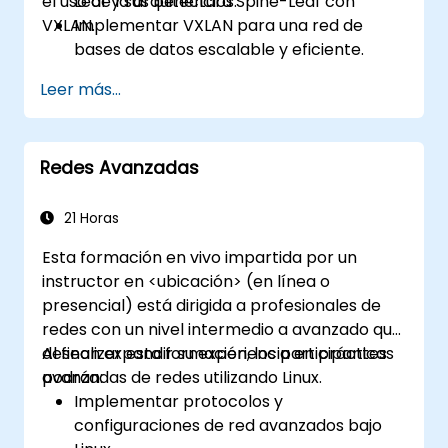
el uso de la arquitectura Spine-Leaf con
Leaf y sus beneficios.
VXLAN.
Implementar VXLAN para una red de
bases de datos escalable y eficiente.
Optimizar las cargas de trabajo de las
Leer más...
bases de datos en entornos de centros
de datos distribuidos.
Desplegar la arquitectura Spine-Leaf en
Redes Avanzadas
centros de datos en la nube y on-
premise.
Mejorar la seguridad, redundancia y
21 Horas
tolerancia a fallos de las redes en
Esta formación en vivo impartida por un
entornos de bases de datos.
instructor en <ubicación> (en línea o
Automatizar configuraciones de red para
presencial) está dirigida a profesionales de
la gestión de bases de datos mediante
redes con un nivel intermedio a avanzado que
Python y Ansible.
desean expandir su experiencia en prácticas
Al finalizar esta formación, los participantes
avanzadas de redes utilizando Linux.
podrán:
Implementar protocolos y
configuraciones de red avanzados bajo