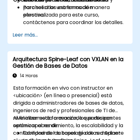
parches a los extremos de manera
Para solicitar una formación
efectiva.
personalizada para este curso,
contáctenos para coordinar los detalles.
Leer más...
Arquitectura Spine-Leaf con VXLAN en la
Gestión de Bases de Datos
14 Horas
Esta formación en vivo con instructor en
<ubicación> (en línea o presencial) está
dirigida a administradores de bases de datos,
ingenieros de red y profesionales de TI de
nivel intermedio a avanzado que desean
Al finalizar esta formación, los participantes
optimizar el rendimiento, la escalabilidad y la
serán capaces de:
confiabilidad de las bases de datos mediante
Comprender la topología de red Spine-