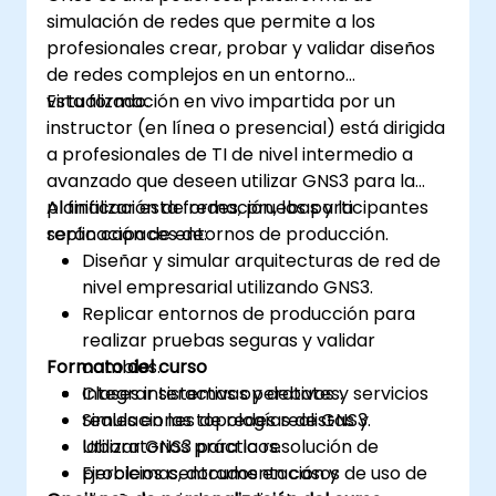
simulación de redes que permite a los
profesionales crear, probar y validar diseños
de redes complejos en un entorno
virtualizado.
Esta formación en vivo impartida por un
instructor (en línea o presencial) está dirigida
a profesionales de TI de nivel intermedio a
avanzado que deseen utilizar GNS3 para la
planificación de redes, pruebas y la
Al finalizar esta formación, los participantes
replicación de entornos de producción.
serán capaces de:
Diseñar y simular arquitecturas de red de
nivel empresarial utilizando GNS3.
Replicar entornos de producción para
realizar pruebas seguras y validar
Formato del curso
cambios.
Integrar sistemas operativos y servicios
Clases interactivas y debates.
reales en las topologías de GNS3.
Simulaciones de redes realistas y
Utilizar GNS3 para la resolución de
laboratorios prácticos.
problemas, documentación y
Ejercicios centrados en casos de uso de