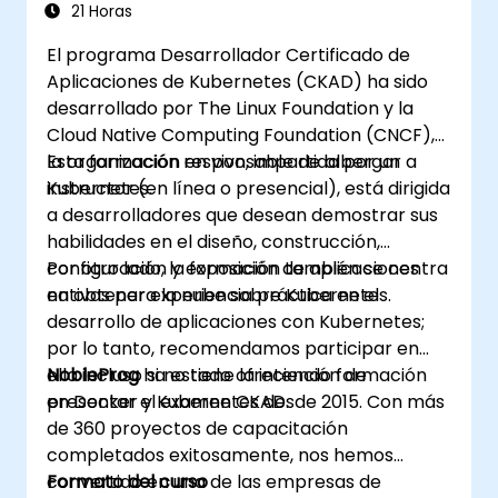
21 Horas
El programa Desarrollador Certificado de
Aplicaciones de Kubernetes (CKAD) ha sido
desarrollado por The Linux Foundation y la
Cloud Native Computing Foundation (CNCF),
la organización responsable de albergar a
Esta formación en vivo, impartida por un
Kubernetes.
instructor (en línea o presencial), está dirigida
a desarrolladores que desean demostrar sus
habilidades en el diseño, construcción,
configuración y exposición de aplicaciones
Por otro lado, la formación también se centra
nativas para la nube sobre Kubernetes.
en obtener experiencia práctica en el
desarrollo de aplicaciones con Kubernetes;
por lo tanto, recomendamos participar en
ella incluso si no tiene la intención de
NobleProg
ha estado ofreciendo formación
presentar el examen CKAD.
en Docker y Kubernetes desde 2015. Con más
de 360 proyectos de capacitación
completados exitosamente, nos hemos
convertido en una de las empresas de
Formato del curso