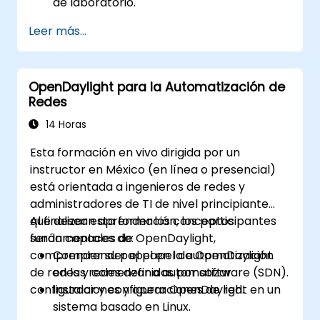
de laboratorio.
Explorar las capacidades de ONOS para
Leer más...
gestionar entornos SDN.
Desplegar, gestionar y solucionar
problemas de redes SDN utilizando ONOS.
OpenDaylight para la Automatización de
Redes
14 Horas
Esta formación en vivo dirigida por un
instructor en México (en línea o presencial)
está orientada a ingenieros de redes y
administradores de TI de nivel principiante
que desean aprender los conceptos
Al finalizar esta formación, los participantes
fundamentales de OpenDaylight,
serán capaces de:
comprender su papel en la automatización
Comprender el papel de OpenDaylight
de redes y comenzar a automatizar
en las redes definidas por software (SDN).
configuraciones y operaciones de red.
Instalar y configurar OpenDaylight en un
sistema basado en Linux.