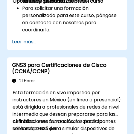
Opciones de personalización del curso
demostraciones a clientes.
diseño y pruebas.
Para solicitar una formación
personalizada para este curso, póngase
en contacto con nosotros para
coordinarlo.
Leer más...
GNS3 para Certificaciones de Cisco
(CCNA/CCNP)
21 Horas
Esta formación en vivo impartida por
instructores en México (en línea o presencial)
está dirigida a profesionales de redes de nivel
intermedio que desean prepararse para las
certificaciones CCNA o CCNP de Cisco
Al finalizar esta formación, los participantes
utilizando GNS3 para simular dispositivos de
serán capaces de: