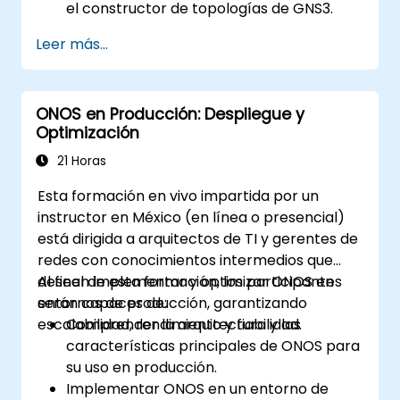
el constructor de topologías de GNS3.
Crear y probar topologías de red básicas
Leer más...
con routers, switches y PCs.
Integrar GNS3 con herramientas como
Wireshark para el análisis de paquetes.
ONOS en Producción: Despliegue y
Optimización
21 Horas
Esta formación en vivo impartida por un
instructor en México (en línea o presencial)
está dirigida a arquitectos de TI y gerentes de
redes con conocimientos intermedios que
deseen implementar y optimizar ONOS en
Al final de esta formación, los participantes
entornos de producción, garantizando
serán capaces de:
escalabilidad, rendimiento y fiabilidad.
Comprender la arquitectura y las
características principales de ONOS para
su uso en producción.
Implementar ONOS en un entorno de