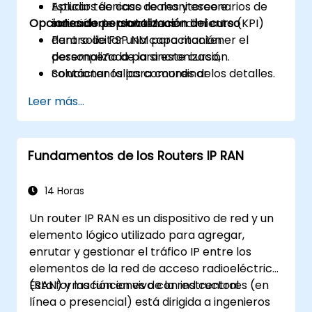
Aplicar técnicas de monitoreo e
Estudios de caso reales y escenarios de
Opciones de personalización del curso
indicadores clave de rendimiento (KPI)
solución de problemas.
dentro de FSP NM para mantener el
Para solicitar una capacitación
desempeño de la sincronización.
personalizada para este curso,
Solucionar fallas comunes de
contáctenos para coordinar los detalles.
sincronización y diseñar arquitecturas de
Leer más...
tiempo resilientes.
Fundamentos de los Routers IP RAN
14 Horas
Un router IP RAN es un dispositivo de red y un
elemento lógico utilizado para agregar,
enrutar y gestionar el tráfico IP entre los
elementos de la red de acceso radioeléctrico
(RAN) y las funciones de la red central.
Esta formación en vivo con instructores (en
línea o presencial) está dirigida a ingenieros