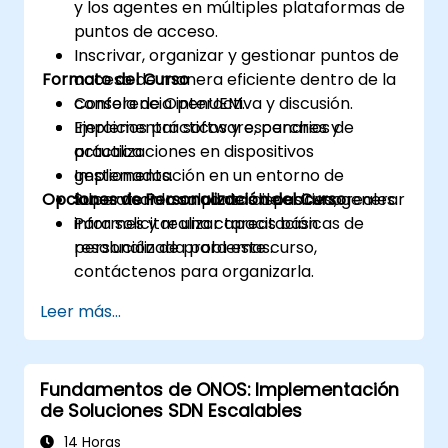
y los agentes en múltiples plataformas de
puntos de acceso.
Inscrivar, organizar y gestionar puntos de
Formato del Curso
acceso de manera eficiente dentro de la
consola de OpenUEM.
Conferencia interactiva y discusión.
Implementar software, parches y
Ejercicios prácticos y escenarios de
actualizaciones en dispositivos
práctica.
gestionados.
Implementación en un entorno de
Opciones de Personalización del Curso
Supervisar la salud del dispositivo, generar
laboratorio con puntos de acceso reales.
informes y realizar tareas básicas de
Para solicitar una capacitación
resolución de problemas.
personalizada para este curso,
contáctenos para organizarla.
Leer más...
Fundamentos de ONOS: Implementación
de Soluciones SDN Escalables
14 Horas