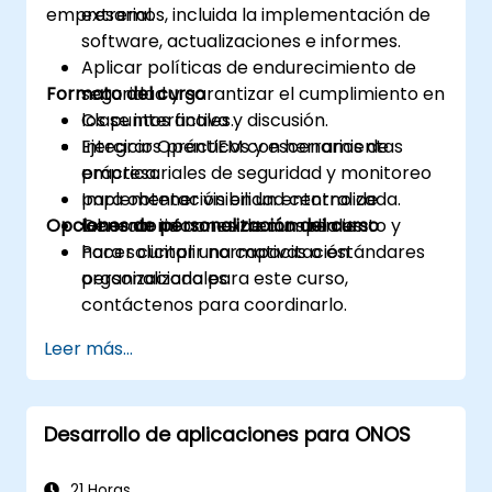
empresarial.
extremos, incluida la implementación de
software, actualizaciones e informes.
Aplicar políticas de endurecimiento de
Formato del curso
seguridad y garantizar el cumplimiento en
los puntos finales.
Clase interactiva y discusión.
Integrar OpenUEM con herramientas
Ejercicios prácticos y escenarios de
empresariales de seguridad y monitoreo
práctica.
para obtener visibilidad centralizada.
Implementación en un entorno de
Opciones de personalización del curso
Generar informes de cumplimiento y
laboratorio con extremos reales.
hacer cumplir normativas o estándares
Para solicitar una capacitación
organizacionales.
personalizada para este curso,
contáctenos para coordinarlo.
Leer más...
Desarrollo de aplicaciones para ONOS
21 Horas