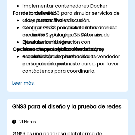
Implementar contenedores Docker
Formato del curso
dentro de GNS3 para simular servicios de
red y puntos finales.
Clase interactiva y discusión.
Integrar GNS3 con plataformas de nube
Configuración práctica de laboratorios
como AWS y Azure para entornos de
mediante topologías GNS3 en vivo.
laboratorio híbridos.
Ejercicios de integración con
Opciones de personalización del curso
Diseñar topologías avanzadas y
herramientas de automatización y
escalables para pruebas multi-vendedor
orquestación de contenedores.
Para solicitar una formación
e integración continua.
personalizada para este curso, por favor
contáctenos para coordinarla.
Leer más...
GNS3 para el diseño y la prueba de redes
21 Horas
GNS3 es una poderosa plataforma de