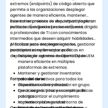
extremos (endpoints) de código abierto que
permite a las organizaciones desplegar
agentes de manera eficiente, mantener
inventarios precisos de dispositivos y aplicar
Este entrenamiento en vivo, impartido por un
políticas de seguridad en los extremos.
instructor (en línea o presencial), está dirigido
a profesionales de TI con conocimientos
intermedios que deseen adquirir habilidades
prácticas para desplegar agentes, gestionar
Al finalizar este entrenamiento, los
inventarios e implementar políticas en
participantes serán capaces de:
dispositivos de extremo mediante OpenUEM.
Desplegar agentes de OpenUEM de
manera eficiente en múltiples
plataformas de extremos.
Mantener y gestionar inventarios
Formato del curso
precisos de activos para todos los
dispositivos administrados.
Clase interactiva y discusión en grupo.
Crear, asignar y hacer cumplir políticas
Ejercicios prácticos y escenarios de
para garantizar el cumplimiento
práctica.
normativo y la seguridad.
Implementación en un entorno de
Opciones de personalización del curso
Distribuir software, actualizaciones y
laboratorio con extremos reales.