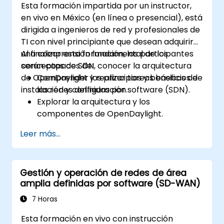
Esta formación impartida por un instructor,
en vivo en México (en línea o presencial), está
dirigida a ingenieros de red y profesionales de
TI con nivel principiante que desean adquirir
una comprensión fundamental de los
Al finalizar esta formación, los participantes
conceptos de SDN, conocer la arquitectura
serán capaces de:
de OpenDaylight y realizar tareas básicas de
Comprender los principios y beneficios de
instalación y configuración.
las redes definidas por software (SDN).
Explorar la arquitectura y los
componentes de OpenDaylight.
Instalar y configurar OpenDaylight en un
Leer más...
sistema Linux.
Integrar OpenDaylight con dispositivos de
red.
Gestión y operación de redes de área
Ejecutar operaciones y comandos
amplia definidas por software (SD-WAN)
básicos de OpenDaylight.
7 Horas
Esta formación en vivo con instrucción