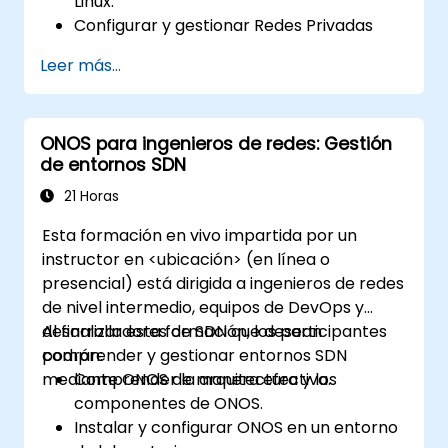
Linux.
Configurar y gestionar Redes Privadas
Virtuales (VPNs).
Leer más...
Instalar y proteger firewalls para una
configuración robusta de seguridad en la
red.
ONOS para ingenieros de redes: Gestión
Monitorear y solucionar problemas de
de entornos SDN
rendimiento de la red.
21 Horas
Esta formación en vivo impartida por un
instructor en <ubicación> (en línea o
presencial) está dirigida a ingenieros de redes
de nivel intermedio, equipos de DevOps y
desarrolladores de SDN que desean
Al finalizar esta formación, los participantes
comprender y gestionar entornos SDN
podrán:
mediante ONOS de manera efectiva.
Comprender la arquitectura y los
componentes de ONOS.
Instalar y configurar ONOS en un entorno