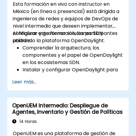
Esta formación en vivo con instructor en
México (en línea o presencial) está dirigida a
ingenieros de redes y equipos de DevOps de
nivel intermedio que deseen implementar,
configurar y gestionar soluciones SDN
Al finalizar esta formación, los participantes
utilizando la plataforma OpenDaylight.
podrán:
Comprender la arquitectura, los
componentes y el papel de OpenDaylight
en los ecosistemas SDN.
Instalar y configurar OpenDaylight para
diversos escenarios de red.
Leer más...
Desarrollar e implementar flujos de red
mediante controladores OpenDaylight.
Integrar OpenDaylight con dispositivos
OpenUEM Intermedio: Despliegue de
habilitados para SDN y redes existentes.
Agentes, Inventario y Gestión de Políticas
Diagnosticar problemas y optimizar los
despliegues de OpenDaylight para casos
14 Horas
de uso reales.
OpenUEM es una plataforma de gestión de