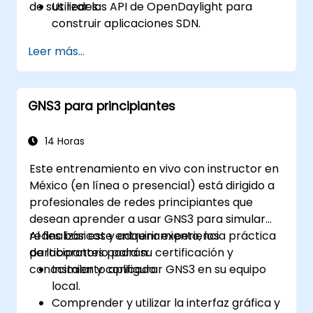
de sus redes.
Utilizar las API de OpenDaylight para
construir aplicaciones SDN.
Crear y administrar modelos YANG para
Leer más...
personalizar la red.
Implementar, probar y depurar
aplicaciones personalizadas en un
GNS3 para principiantes
entorno OpenDaylight.
Integrar OpenDaylight con sistemas
externos y dispositivos de red.
14 Horas
Este entrenamiento en vivo con instructor en
México (en línea o presencial) está dirigido a
profesionales de redes principiantes que
desean aprender a usar GNS3 para simular
redes básicas y adquirir experiencia práctica
Al finalizar este entrenamiento, los
de laboratorio para su certificación y
participantes podrán:
conocimiento aplicado.
Instalar y configurar GNS3 en su equipo
local.
Comprender y utilizar la interfaz gráfica y