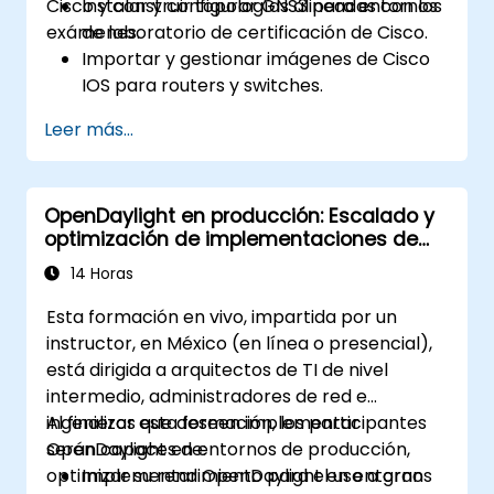
Cisco y construir topologías alineadas con los
Instalar y configurar GNS3 para entornos
exámenes.
de laboratorio de certificación de Cisco.
Importar y gestionar imágenes de Cisco
IOS para routers y switches.
Construir y probar topologías alineadas
Leer más...
con los objetivos de los exámenes CCNA y
CCNP.
Practicar escenarios de enrutamiento,
OpenDaylight en producción: Escalado y
conmutación y resolución de problemas
optimización de implementaciones de
del mundo real.
SDN
14 Horas
Esta formación en vivo, impartida por un
instructor, en México (en línea o presencial),
está dirigida a arquitectos de TI de nivel
intermedio, administradores de red e
ingenieros que deseen implementar
Al finalizar esta formación, los participantes
OpenDaylight en entornos de producción,
serán capaces de:
optimizar su rendimiento para el uso a gran
Implementar OpenDaylight en entornos