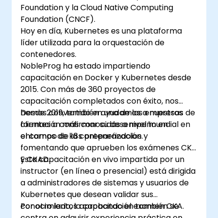
Foundation y la Cloud Native Computing
Foundation (CNCF).
Hoy en día, Kubernetes es una plataforma
líder utilizada para la orquestación de
contenedores.
NobleProg ha estado impartiendo
capacitación en Docker y Kubernetes desde
2015. Con más de 360 proyectos de
capacitación completados con éxito, nos
hemos convertido en una de las empresas de
Desde 2019, también ayudamos a nuestros
formación más conocidas a nivel mundial en
clientes a confirmar su desempeño en
el campo de la contenerización.
entornos de k8s preparándolos y
fomentando que aprueben los exámenes CKA
y CKAD.
Esta capacitación en vivo impartida por un
instructor (en línea o presencial) está dirigida
a administradores de sistemas y usuarios de
Kubernetes que desean validar sus
conocimientos aprobando el examen CKA.
Por otro lado, la capacitación también se
centra en adquirir experiencia práctica en