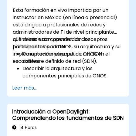
Esta formación en vivo impartida por un
instructor en México (en línea o presencial)
está dirigida a profesionales de redes y
administradores de TI de nivel principiante
que desean comprender los conceptos
Al finalizar esta capacitación, los
fundamentales de ONOS, su arquitectura y su
participantes podrán:
implementación para soluciones SDN
Comprender el papel de ONOS en el
escalables.
software definido de red (SDN).
Describir la arquitectura y los
componentes principales de ONOS.
Instalar y configurar ONOS en un sistema
Leer más...
basado en Linux.
Configurar una red SDN básica utilizando
ONOS.
Introducción a OpenDaylight:
Explorar las funcionalidades de ONOS
Comprendiendo los fundamentos de SDN
para gestionar y escalar la
infraestructura de red.
14 Horas