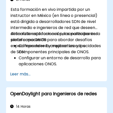
Esta formación en vivo impartida por un
instructor en México (en línea o presencial)
está dirigida a desarrolladores SDN de nivel
intermedio e ingenieros de red que deseen
desarrollar aplicaciones personalizadas en la
Al finalizar esta formación, los participantes
plataforma ONOS para abordar desafíos
serán capaces de:
específicos de red y mejorar las capacidades
Comprender la arquitectura y los
de SDN.
componentes principales de ONOS.
Configurar un entorno de desarrollo para
aplicaciones ONOS.
Crear, probar e implementar
Leer más...
aplicaciones ONOS para gestionar redes
SDN.
Integrar aplicaciones ONOS con sistemas
OpenDaylight para ingenieros de redes
externos y API.
Diagnosticar problemas y optimizar
aplicaciones ONOS para mejorar el
14 Horas
rendimiento y la escalabilidad.