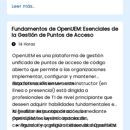
Explorar la arquitectura y las
Leer más...
características principales de
OpenDaylight.
Crear configuraciones básicas de redes
Fundamentos de OpenUEM: Esenciales de
automatizadas utilizando OpenDaylight.
la Gestión de Puntos de Acceso
Monitorear y gestionar redes mediante
controladores OpenDaylight.
14 Horas
OpenUEM es una plataforma de gestión
unificada de puntos de acceso de código
abierto que permite a las organizaciones
implementar, configurar y mantener
dispositivos eficientemente.
Esta formación en vivo con instructor (en
línea o presencial) está dirigida a
profesionales de TI de nivel principiante que
deseen adquirir habilidades fundamentales en
la gestión de puntos de acceso mediante
Al finalizar esta capacitación, los
OpenUEM, incluyendo instalación,
participantes serán capaces de:
configuración y gestión básica de dispositivos.
Instalar y configurar el servidor OpenUEM