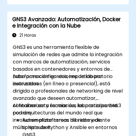
GNS3 Avanzado: Automatización, Docker
e Integración con la Nube
21 Horas
GNS3 es una herramienta flexible de
simulación de redes que admite la integración
con marcos de automatización, servicios
basados en contenedores y entornos de
nube para configuraciones de laboratorio
Esta formación en vivo, impartida por
avanzadas.
instructores (en línea o presencial), está
dirigida a profesionales de networking de nivel
avanzado que deseen automatizar,
containerizar y escalar sus laboratorios GNS3
Al finalizar esta formación, los participantes
con arquitecturas del mundo real que
podrán:
involucren plataformas híbridas y de
Automatizar tareas de red mediante
múltiples nubes.
scripts de Python y Ansible en entornos
GNS3.