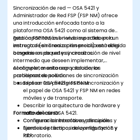
Sincronización de red — OSA 5421 y
Administrador de Red FSP (FSP NM) ofrece
una introducción enfocada tanto a la
plataforma OSA 5421 como al sistema de
gestión FSP NM, cubriendo sus roles en la
Esta capacitación en vivo impartida por un
entrega de sincronización precisa en redes
instructor (en línea o presencial) está dirigida
basadas en paquetes y circuitos.
a ingenieros de red y sincronización de nivel
intermedio que deseen implementar,
configurar, monitorear y solucionar
Al completar esta capacitación, los
problemas de soluciones de sincronización
participantes podrán:
basadas en OSA 5421 y FSP NM.
Explicar los principios de sincronización y
el papel de OSA 5421 y FSP NM en redes
móviles y de transporte.
Describir la arquitectura de hardware y
Formato del curso
software de OSA 5421.
Configurar las interfaces principales y
Conferencia interactiva y discusión.
fuentes de tiempo, incluyendo SyncE y
Ejercicios prácticos de configuración y
PTP.
laboratorio.