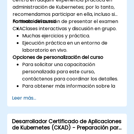
administración de Kubernetes; por lo tanto,
recomendamos participar en ella, incluso si
no tiene la intención de presentar el examen
Formato del curso
CKA.
Clases interactivas y discusión en grupo.
Muchas ejercicios y práctica.
Ejecución práctica en un entorno de
laboratorio en vivo.
Opciones de personalización del curso
Para solicitar una capacitación
personalizada para este curso,
contáctenos para coordinar los detalles.
Para obtener más información sobre la
certificación CKA, visite:
Leer más...
https://training.linuxfoundation.org/certificatio
kubernetes-administrator-cka
Desarrollador Certificado de Aplicaciones
de Kubernetes (CKAD) - Preparación para
el examen