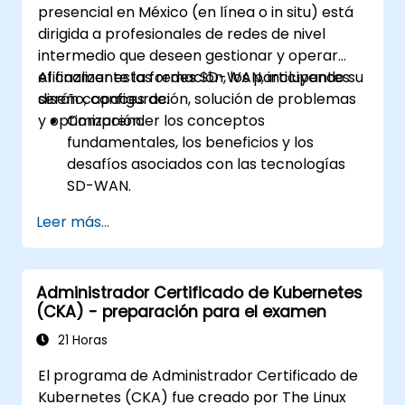
presencial en México (en línea o in situ) está
dirigida a profesionales de redes de nivel
intermedio que deseen gestionar y operar
eficazmente las redes SD-WAN, incluyendo su
Al finalizar esta formación, los participantes
diseño, configuración, solución de problemas
serán capaces de:
y optimización.
Comprender los conceptos
fundamentales, los beneficios y los
desafíos asociados con las tecnologías
SD-WAN.
Diseñar una arquitectura SD-WAN
Leer más...
adaptada a las necesidades
organizacionales e implementar
soluciones SD-WAN de manera efectiva.
Administrador Certificado de Kubernetes
Implementar y gestionar las
(CKA) - preparación para el examen
características de seguridad dentro de
un entorno SD-WAN.
21 Horas
Monitorear, administrar y resolver
El programa de Administrador Certificado de
problemas en entornos SD-WAN.
Kubernetes (CKA) fue creado por The Linux