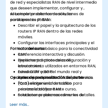
de red y especialistas RAN de nivel intermedio
que deseen implementar, configurar y
solucionar problemas de soluciones de
Al completar esta formación, los
enrutamiento IP RAN.
participantes podrán:
Describir el papel y la arquitectura de los
routers IP RAN dentro de las redes
móviles.
Configurar las interfaces principales y el
Formato del curso
enrutamiento básico para la conectividad
RAN.
Conferencia interactiva y discusión.
Implementar protocolos de
Ejercicios prácticos de configuración y
enrutamiento utilizados en entornos RAN,
laboratorios.
como OSPF y BGP.
Estudios de caso del mundo real y
Opciones de personalización del curso
Aplicar principios de Calidad de Servicio
escenarios de resolución de problemas.
(QoS) e ingeniería de tráfico para
Para solicitar una formación
priorizar el tráfico RAN.
personalizada para este curso,
Solucionar problemas comunes de
contáctenos para coordinar los detalles.
implementación y operativos.
Leer más...