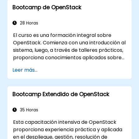
comunes en implementaciones de SDN.
Bootcamp de OpenStack
Monitorear y mantener entornos de
OpenDaylight para garantizar estabilidad
a largo plazo.
28 Horas
Escalar las implementaciones de
El curso es una formación integral sobre
OpenDaylight para satisfacer las
OpenStack. Comienza con una introducción al
crecientes demandas de la red.
sistema, luego, a través de talleres prácticos,
proporciona conocimientos aplicados sobre
la gestión de nubes privadas basadas en
Leer más...
OpenStack; finalmente, se abordan temas
avanzados de solución de problemas y
arquitectura. El objetivo de este curso es
Bootcamp Extendido de OpenStack
familiarizar al participante con el ecosistema
de OpenStack, además de brindar una base
sólida para futuras expansiones y mejoras de
35 Horas
las nubes OpenStack. El curso cubre todos los
Esta capacitación intensiva de OpenStack
temas necesarios para aprobar el examen de
proporciona experiencia práctica y aplicada
certificación de Administrador de OpenStack.
en el despliegue, gestión, resolución de