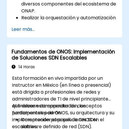
diversos componentes del ecosistema de
ONAP.
Realizar la orquestación y automatización
en tiempo real de funciones de red físicas
Leer más...
y virtuales basadas en políticas.
Diseñar, crear, orquestar y monitorear
VNFs (Funciones de Red Virtualizadas),
Fundamentos de ONOS: Implementación
SDNs y otros servicios de red.
de Soluciones SDN Escalables
Gestionar eficientemente todo el ciclo de
vida de la red mediante un enfoque
14 Horas
impulsado por software.
Esta formación en vivo impartida por un
Desarrollar, implementar y escalar una
instructor en México (en línea o presencial)
red utilizando las últimas tecnologías y
está dirigida a profesionales de redes y
prácticas de código abierto.
administradores de TI de nivel principiante
que desean comprender los conceptos
Al finalizar esta capacitación, los
fundamentales de ONOS, su arquitectura y su
participantes podrán:
implementación para soluciones SDN
Comprender el papel de ONOS en el
escalables.
software definido de red (SDN).