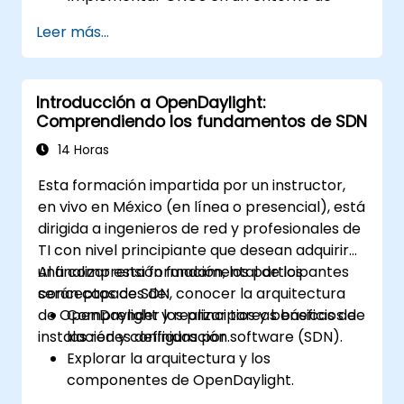
producción siguiendo las mejores
Leer más...
prácticas.
Configurar clústeres, redundancia y
tolerancia a fallos en ONOS.
Introducción a OpenDaylight:
Monitorear, solucionar problemas y
Comprendiendo los fundamentos de SDN
optimizar los despliegues de ONOS para
mejorar la escalabilidad y el rendimiento.
14 Horas
Integrar ONOS con la infraestructura y las
Esta formación impartida por un instructor,
herramientas de red existentes.
en vivo en México (en línea o presencial), está
Planificar y ejecutar un proceso exitoso
dirigida a ingenieros de red y profesionales de
de actualización de ONOS.
TI con nivel principiante que desean adquirir
una comprensión fundamental de los
Al finalizar esta formación, los participantes
conceptos de SDN, conocer la arquitectura
serán capaces de:
de OpenDaylight y realizar tareas básicas de
Comprender los principios y beneficios de
instalación y configuración.
las redes definidas por software (SDN).
Explorar la arquitectura y los
componentes de OpenDaylight.
Instalar y configurar OpenDaylight en un