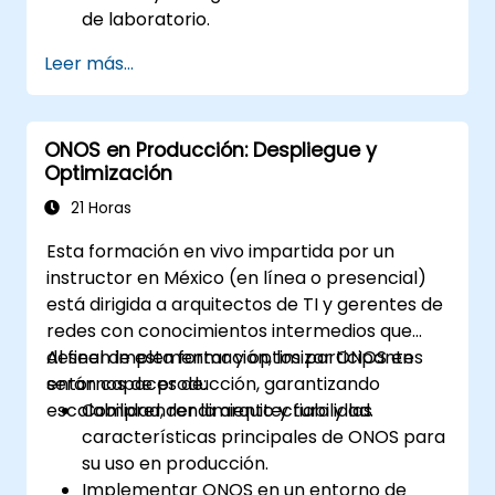
de laboratorio.
Explorar las capacidades de ONOS para
Leer más...
gestionar entornos SDN.
Desplegar, gestionar y solucionar
problemas de redes SDN utilizando ONOS.
ONOS en Producción: Despliegue y
Optimización
21 Horas
Esta formación en vivo impartida por un
instructor en México (en línea o presencial)
está dirigida a arquitectos de TI y gerentes de
redes con conocimientos intermedios que
deseen implementar y optimizar ONOS en
Al final de esta formación, los participantes
entornos de producción, garantizando
serán capaces de:
escalabilidad, rendimiento y fiabilidad.
Comprender la arquitectura y las
características principales de ONOS para
su uso en producción.
Implementar ONOS en un entorno de