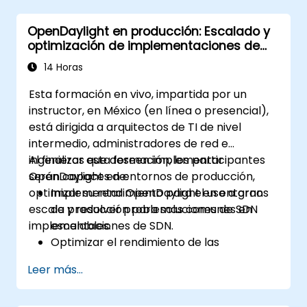
Integrar OpenDaylight con dispositivos
OpenDaylight en producción: Escalado y
habilitados para SDN y redes existentes.
optimización de implementaciones de
Diagnosticar problemas y optimizar los
SDN
despliegues de OpenDaylight para casos
14 Horas
de uso reales.
Esta formación en vivo, impartida por un
instructor, en México (en línea o presencial),
está dirigida a arquitectos de TI de nivel
intermedio, administradores de red e
ingenieros que deseen implementar
Al finalizar esta formación, los participantes
OpenDaylight en entornos de producción,
serán capaces de:
optimizar su rendimiento para el uso a gran
Implementar OpenDaylight en entornos
escala y resolver problemas comunes en
de producción para soluciones de SDN
implementaciones de SDN.
escalables.
Optimizar el rendimiento de las
implementaciones de OpenDaylight para
Leer más...
manejar grandes volúmenes de tráfico.
Diagnosticar y resolver problemas