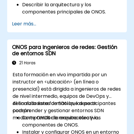
Describir la arquitectura y los
componentes principales de ONOS.
Instalar y configurar ONOS en un sistema
Leer más...
basado en Linux.
Configurar una red SDN básica utilizando
ONOS.
ONOS para ingenieros de redes: Gestión
Explorar las funcionalidades de ONOS
de entornos SDN
para gestionar y escalar la
infraestructura de red.
21 Horas
Esta formación en vivo impartida por un
instructor en <ubicación> (en línea o
presencial) está dirigida a ingenieros de redes
de nivel intermedio, equipos de DevOps y
desarrolladores de SDN que desean
Al finalizar esta formación, los participantes
comprender y gestionar entornos SDN
podrán:
mediante ONOS de manera efectiva.
Comprender la arquitectura y los
componentes de ONOS.
Instalar y configurar ONOS en un entorno