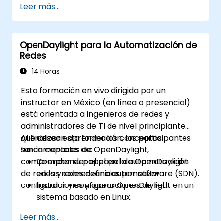
Leer más...
sistema Linux.
Integrar OpenDaylight con dispositivos de
red.
OpenDaylight para la Automatización de
Ejecutar operaciones y comandos
Redes
básicos de OpenDaylight.
14 Horas
Esta formación en vivo dirigida por un
instructor en México (en línea o presencial)
está orientada a ingenieros de redes y
administradores de TI de nivel principiante
que desean aprender los conceptos
Al finalizar esta formación, los participantes
fundamentales de OpenDaylight,
serán capaces de:
comprender su papel en la automatización
Comprender el papel de OpenDaylight
de redes y comenzar a automatizar
en las redes definidas por software (SDN).
configuraciones y operaciones de red.
Instalar y configurar OpenDaylight en un
sistema basado en Linux.
Explorar la arquitectura y las
Leer más...
características principales de