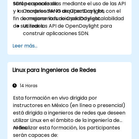
SDN personalizadas mediante el uso de las API
serán capaces de:
y los modelos YANG de OpenDaylight, con el
Comprender la arquitectura y los
fin de mejorar la funcionalidad y escalabilidad
componentes de OpenDaylight.
de sus redes.
Utilizar las API de OpenDaylight para
construir aplicaciones SDN.
Crear y administrar modelos YANG para
Leer más...
personalizar la red.
Implementar, probar y depurar
aplicaciones personalizadas en un
Linux para Ingenieros de Redes
entorno OpenDaylight.
Integrar OpenDaylight con sistemas
externos y dispositivos de red.
14 Horas
Esta formación en vivo dirigida por
instructores en México (en línea o presencial)
está dirigida a ingenieros de redes que deseen
utilizar Linux en el ámbito de la ingeniería de
redes.
Al finalizar esta formación, los participantes
serán capaces de: