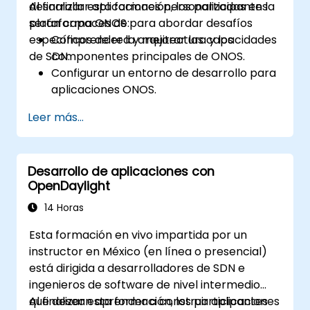
desarrollar aplicaciones personalizadas en la
Al finalizar esta formación, los participantes
plataforma ONOS para abordar desafíos
serán capaces de:
específicos de red y mejorar las capacidades
Comprender la arquitectura y los
de SDN.
componentes principales de ONOS.
Configurar un entorno de desarrollo para
aplicaciones ONOS.
Crear, probar e implementar
Leer más...
aplicaciones ONOS para gestionar redes
SDN.
Integrar aplicaciones ONOS con sistemas
Desarrollo de aplicaciones con
externos y API.
OpenDaylight
Diagnosticar problemas y optimizar
aplicaciones ONOS para mejorar el
14 Horas
rendimiento y la escalabilidad.
Esta formación en vivo impartida por un
instructor en México (en línea o presencial)
está dirigida a desarrolladores de SDN e
ingenieros de software de nivel intermedio
que desean aprender a construir aplicaciones
Al finalizar esta formación, los participantes