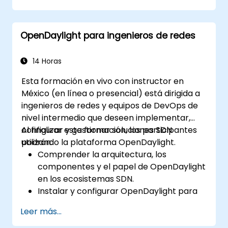
OpenDaylight.
Crear configuraciones básicas de redes
OpenDaylight para ingenieros de redes
automatizadas utilizando OpenDaylight.
Monitorear y gestionar redes mediante
controladores OpenDaylight.
14 Horas
Esta formación en vivo con instructor en
México (en línea o presencial) está dirigida a
ingenieros de redes y equipos de DevOps de
nivel intermedio que deseen implementar,
configurar y gestionar soluciones SDN
Al finalizar esta formación, los participantes
utilizando la plataforma OpenDaylight.
podrán:
Comprender la arquitectura, los
componentes y el papel de OpenDaylight
en los ecosistemas SDN.
Instalar y configurar OpenDaylight para
diversos escenarios de red.
Leer más...
Desarrollar e implementar flujos de red
mediante controladores OpenDaylight.