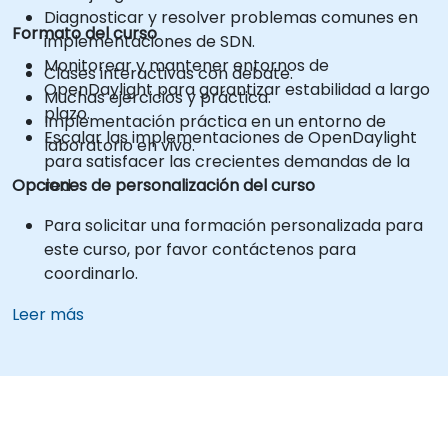
Diagnosticar y resolver problemas comunes en
Formato del curso
implementaciones de SDN.
Monitorear y mantener entornos de
Clases interactivas con debate.
OpenDaylight para garantizar estabilidad a largo
Muchas ejercicios y práctica.
plazo.
Implementación práctica en un entorno de
Escalar las implementaciones de OpenDaylight
laboratorio en vivo.
para satisfacer las crecientes demandas de la
Opciones de personalización del curso
red.
Para solicitar una formación personalizada para
este curso, por favor contáctenos para
coordinarlo.
Leer más