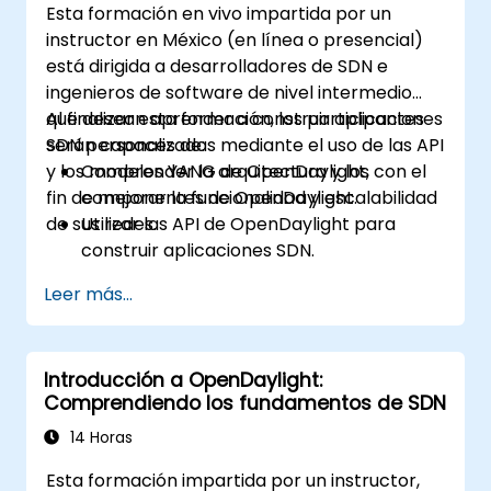
Esta formación en vivo impartida por un
instructor en México (en línea o presencial)
está dirigida a desarrolladores de SDN e
ingenieros de software de nivel intermedio
que desean aprender a construir aplicaciones
Al finalizar esta formación, los participantes
SDN personalizadas mediante el uso de las API
serán capaces de:
y los modelos YANG de OpenDaylight, con el
Comprender la arquitectura y los
fin de mejorar la funcionalidad y escalabilidad
componentes de OpenDaylight.
de sus redes.
Utilizar las API de OpenDaylight para
construir aplicaciones SDN.
Crear y administrar modelos YANG para
Leer más...
personalizar la red.
Implementar, probar y depurar
aplicaciones personalizadas en un
Introducción a OpenDaylight:
entorno OpenDaylight.
Comprendiendo los fundamentos de SDN
Integrar OpenDaylight con sistemas
externos y dispositivos de red.
14 Horas
Esta formación impartida por un instructor,