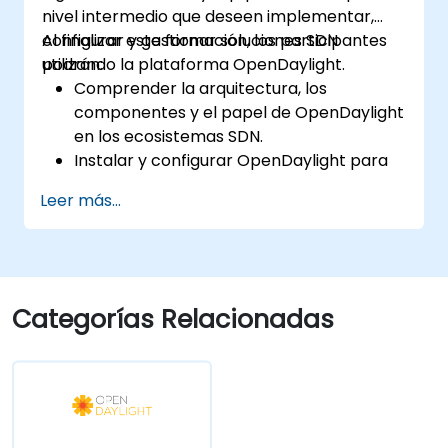
nivel intermedio que deseen implementar,
configurar y gestionar soluciones SDN
Al finalizar esta formación, los participantes
utilizando la plataforma OpenDaylight.
podrán:
Comprender la arquitectura, los
componentes y el papel de OpenDaylight
en los ecosistemas SDN.
Instalar y configurar OpenDaylight para
diversos escenarios de red.
Leer más...
Desarrollar e implementar flujos de red
mediante controladores OpenDaylight.
Integrar OpenDaylight con dispositivos
habilitados para SDN y redes existentes.
Diagnosticar problemas y optimizar los
Categorías Relacionadas
despliegues de OpenDaylight para casos
de uso reales.