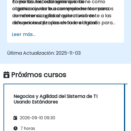
como las metodologías que las
En particular, este seminario tiene como
organizaciones buscan implementar para
objetivo ayudarle a comprender los marcos
aumentar su agilidad operativa frente a las
de referencia y las arquitecturas de
disrupciones propias de la era digital.
referencia utilizados en todo el mundo para
alinear los modelos de negocio digitales y las
Leer más...
arquitecturas de los sistemas de TI con un
panorama competitivo cambiante.
Última Actualización:
2025-11-03
Próximos cursos
Negocios y Agilidad del Sistema de TI
Usando Estándares
2026-09-10 09:30
7 horas