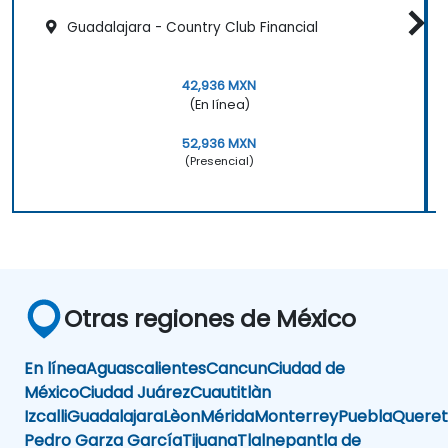
Guadalajara - Country Club Financial
42,936 MXN
(En línea)
52,936 MXN
(Presencial)
Otras regiones de México
En línea
Aguascalientes
Cancun
Ciudad de
México
Ciudad Juárez
Cuautitlàn
Izcalli
Guadalajara
Lèon
Mérida
Monterrey
Puebla
Queret
Pedro Garza García
Tijuana
Tlalnepantla de