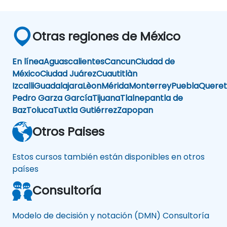
Otras regiones de México
En línea
Aguascalientes
Cancun
Ciudad de
México
Ciudad Juárez
Cuautitlàn
Izcalli
Guadalajara
Lèon
Mérida
Monterrey
Puebla
Queret
Pedro Garza García
Tijuana
Tlalnepantla de
Baz
Toluca
Tuxtla Gutiérrez
Zapopan
Otros Paises
Estos cursos también están disponibles en otros
países
Consultoría
Modelo de decisión y notación (DMN) Consultoría