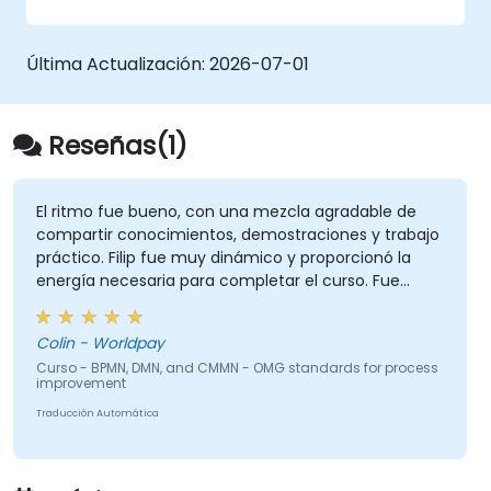
(OMG) centrados en procesos, decisiones y
modelado de casos. Este curso ofrece una
introducción a todos ellos y aclara cuándo
Última Actualización:
2026-07-01
debe utilizarse cada uno.
Reseñas(1)
El ritmo fue bueno, con una mezcla agradable de
compartir conocimientos, demostraciones y trabajo
práctico. Filip fue muy dinámico y proporcionó la
energía necesaria para completar el curso. Fue
excelente que hubiera mucha tutoría individual, con
Filip realizando ejercicios de formación
Colin - Worldpay
personalizados.
Curso - BPMN, DMN, and CMMN - OMG standards for process
improvement
Traducción Automática