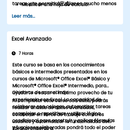
tareas y te permitirá完成las en mucho menos
Modificar una hoja de cálculo.
tiempo que si utilizaras métodos tradicionales
Dar formato a una hoja de cálculo.
Leer más...
de papel y lápiz o software no especializado.
Imprimir libros de trabajo.
Gestionar libros de trabajo.
Excel Avanzado
7 Horas
Este curso se basa en los conocimientos
básicos e intermedios presentados en los
cursos de Microsoft® Office Excel® Básico y
Microsoft® Office Excel® Intermedio, para
Objetivos de aprendizaje
ayudarte a sacar el máximo provecho de tu
experiencia con Excel. La capacidad de
Al completar este curso con éxito, podrás
colaborar con colegas, automatizar tareas
realizar análisis de datos avanzados,
complejas o repetitivas y utilizar lógica
colaborar en libros de trabajo con otros
condicional para construir y aplicar fórmulas
usuarios y automatizar la funcionalidad del
y funciones elaboradas pondrá todo el poder
libro.
Aprenderás a: