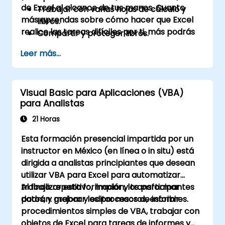
de Excel al alcance de tus manos. Cuanto
Trabajar con varias hojas de cálculo y
más aprendas sobre cómo hacer que Excel
libros.
realice las tareas difíciles por ti, más podrás
Compartir y proteger libros.
centrarte en obtener las respuestas que
Automatizar la funcionalidad de los libros.
Leer más...
necesitas a partir de la gran cantidad de
Utilizar funciones de búsqueda y auditoría
datos que genera tu organización.
de fórmulas.
Pronosticar datos.
Visual Basic para Aplicaciones (VBA)
Crear gráficos de línea y mapear datos.
para Analistas
21 Horas
Esta formación presencial impartida por un
instructor en México (en línea o in situ) está
dirigida a analistas principiantes que desean
utilizar VBA para Excel para automatizar
trabajo repetitivo, limpiar y transformar
Al finalizar esta formación, los participantes
datos, y mejorar los procesos de informes.
podrán: grabar y editar macros, escribir
procedimientos simples de VBA, trabajar con
objetos de Excel para tareas de informes y