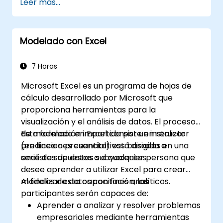
Leer más...
Colaborar en tiempo real utilizando
Google Sheets para un trabajo en equipo
sin interrupciones.
Modelado con Excel
Crear plantillas reutilizables para
informes, seguimiento y gestión de
proyectos.
7 Horas
Microsoft Excel es un programa de hojas de
cálculo desarrollado por Microsoft que
proporciona herramientas para la
visualización y el análisis de datos. El proceso
de modelado en Excel consiste en realizar
Esta formación impartida por un instructor
predicciones cuantitativas basadas en una
(en línea o presencial) está dirigida a
serie de supuestos subyacentes.
analistas de datos o a cualquier persona que
desee aprender a utilizar Excel para crear
modelos de datos con fines analíticos.
Al finalizar esta capacitación, los
participantes serán capaces de:
Aprender a analizar y resolver problemas
empresariales mediante herramientas