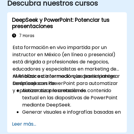
Descubra nuestros cursos
DeepSeek y PowerPoint: Potenciar tus
presentaciones
7 Horas
Esta formación en vivo impartida por un
instructor en México (en línea o presencial)
está dirigida a profesionales de negocios,
educadores y especialistas en marketing de
nivel básico a intermedio que deseen integrar
Al finalizar esta formación, los participantes
DeepSeek con PowerPoint para automatizar
serán capaces de:
y optimizar sus presentaciones.
Automatizar la creación de contenido
textual en las diapositivas de PowerPoint
mediante DeepSeek.
Generar visuales e infografías basadas en
datos impulsados por modelos de
Leer más...
DeepSeek.
Utilizar IA para resumir informes extensos