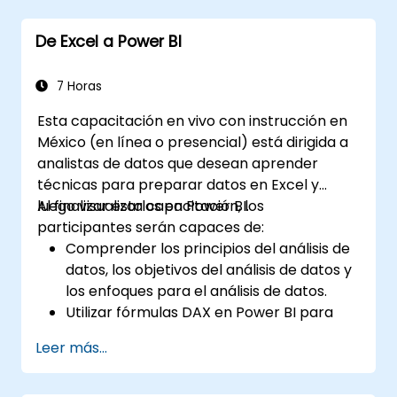
en hojas, donde cada hoja es una matriz
compuesta de celdas dispuestas en filas y
De Excel a Power BI
columnas. Permite crear múltiples hojas
dentro de un mismo archivo, lo que facilita la
organización de distintos conjuntos de datos.
7 Horas
2. Cálculos y fórmulas: Permite realizar
Esta capacitación en vivo con instrucción en
diversos tipos de cálculos matemáticos,
México (en línea o presencial) está dirigida a
estadísticos y lógicos mediante el uso de
analistas de datos que desean aprender
fórmulas. Dispone de una amplia gama de
técnicas para preparar datos en Excel y
funciones incorporadas, como SUMA,
luego visualizarlos en Power BI.
Al finalizar esta capacitación, los
PROMEDIO, MAX, MIN, SI, BUSCARV, etc. 3.
participantes serán capaces de:
Formato y apariencia de los datos: Ofrece
Comprender los principios del análisis de
herramientas para dar formato a los datos,
datos, los objetivos del análisis de datos y
incluyendo cambios en la fuente, color, estilo,
los enfoques para el análisis de datos.
así como para crear gráficos, tablas
Utilizar fórmulas DAX en Power BI para
dinámicas y diagramas. 4. Ordenamiento,
cálculos complejos.
filtrado y agrupación: Permite ordenar datos
Leer más...
Crear y utilizar visualizaciones y gráficos
según criterios específicos. Posibilita el
para casos de análisis específicos.
filtrado de datos para mostrar únicamente