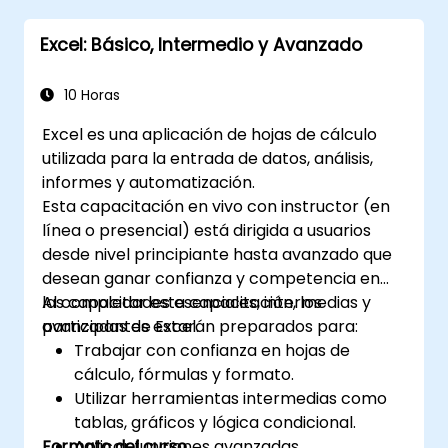
y convertirlos en diapositivas listas para
Excel: Básico, Intermedio y Avanzado
presentar.
Integrar DeepSeek con PowerPoint para
unas presentaciones dinámicas y fluidas.
10 Horas
Excel es una aplicación de hojas de cálculo
utilizada para la entrada de datos, análisis,
informes y automatización.
Esta capacitación en vivo con instructor (en
línea o presencial) está dirigida a usuarios
desde nivel principiante hasta avanzado que
desean ganar confianza y competencia en
las capacidades esenciales, intermedias y
Al completar esta capacitación, los
avanzadas de Excel.
participantes estarán preparados para:
Trabajar con confianza en hojas de
cálculo, fórmulas y formato.
Utilizar herramientas intermedias como
tablas, gráficos y lógica condicional.
Formato del curso
Aplicar funciones avanzadas,