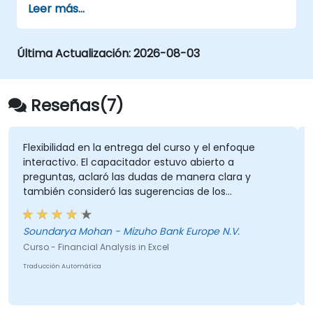
Leer más...
y visualizar datos.
Crear y personalizar visualizaciones de
datos mediante gráficos y diagramas de
Última Actualización:
2026-08-03
Excel.
Asegurar la calidad de los datos y resaltar
información clave utilizando validación de
Reseñas(7)
datos y formato condicional en Excel.
Importar y exportar datos entre archivos
externos y otros participantes utilizando
xibilidad en la entrega del curso y el enfoque
En cada
eractivo. El capacitador estuvo abierto a
las funciones de conexión a fuentes
guntas, aclaró las dudas de manera clara y
externas en Excel.
GEORGE 
bién consideró las sugerencias de los
Curso - E
ticipantes durante las sesiones. La formación
aba bien estructurada e informativa.
Traducción
ndarya Mohan - Mizuho Bank Europe N.V.
so - Financial Analysis in Excel
ucción Automática