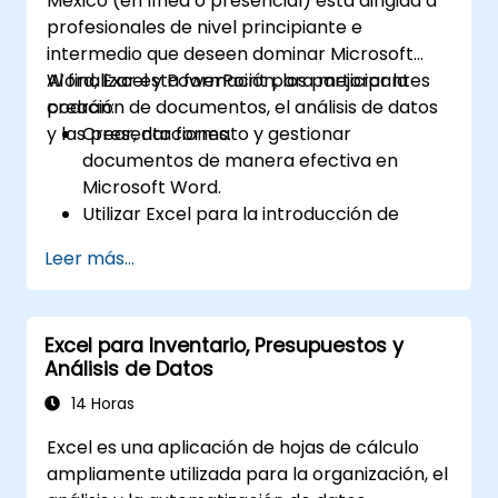
México (en línea o presencial) está dirigida a
profesionales de nivel principiante e
intermedio que deseen dominar Microsoft
Word, Excel y PowerPoint para mejorar la
Al finalizar esta formación, los participantes
creación de documentos, el análisis de datos
podrán:
y las presentaciones.
Crear, dar formato y gestionar
documentos de manera efectiva en
Microsoft Word.
Utilizar Excel para la introducción de
datos, análisis y visualización.
Leer más...
Diseñar presentaciones atractivas y
profesionales en PowerPoint.
Aprovechar las funciones de
Excel para Inventario, Presupuestos y
colaboración entre las aplicaciones de
Análisis de Datos
Microsoft Office.
14 Horas
Excel es una aplicación de hojas de cálculo
ampliamente utilizada para la organización, el