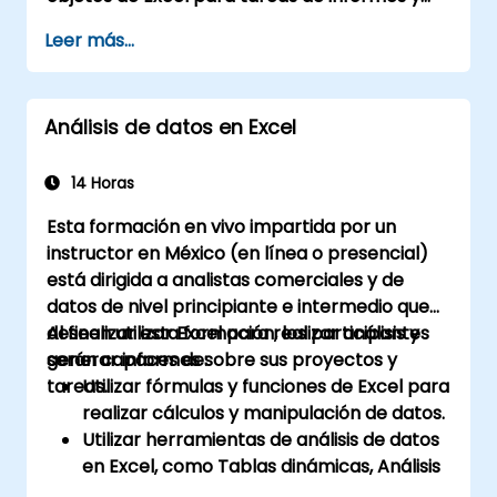
depurar soluciones de automatización
Leer más...
básicas.
Análisis de datos en Excel
14 Horas
Esta formación en vivo impartida por un
instructor en México (en línea o presencial)
está dirigida a analistas comerciales y de
datos de nivel principiante e intermedio que
deseen utilizar Excel para realizar análisis y
Al finalizar esta formación, los participantes
generar informes sobre sus proyectos y
serán capaces de:
tareas.
Utilizar fórmulas y funciones de Excel para
realizar cálculos y manipulación de datos.
Utilizar herramientas de análisis de datos
en Excel, como Tablas dinámicas, Análisis
Qué pasaría si y Pronósticos, para resumir