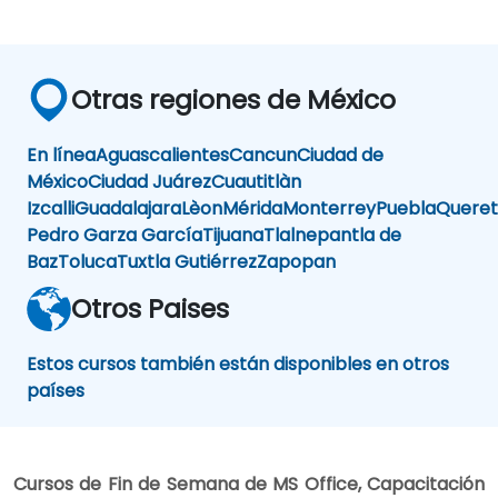
Otras regiones de México
En línea
Aguascalientes
Cancun
Ciudad de
México
Ciudad Juárez
Cuautitlàn
Izcalli
Guadalajara
Lèon
Mérida
Monterrey
Puebla
Queret
Pedro Garza García
Tijuana
Tlalnepantla de
Baz
Toluca
Tuxtla Gutiérrez
Zapopan
Otros Paises
Estos cursos también están disponibles en otros
países
Cursos de Fin de Semana de MS Office, Capacitación