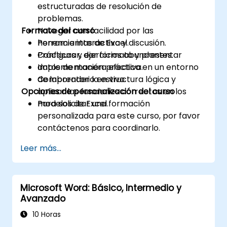
estructuradas de resolución de
problemas.
Formato del curso
Navegar con facilidad por las
herramientas de Excel.
Ponencia interactiva y discusión.
Configurar, dar formato y presentar
Prácticas y ejercicios abundantes.
datos de manera efectiva.
Implementación práctica en un entorno
Comprender la estructura lógica y
de laboratorio en vivo.
Opciones de personalización del curso
aplicar las funciones correctas en los
modelos de Excel.
Para solicitar una formación
personalizada para este curso, por favor
contáctenos para coordinarlo.
Leer más...
Microsoft Word: Básico, Intermedio y
Avanzado
10 Horas