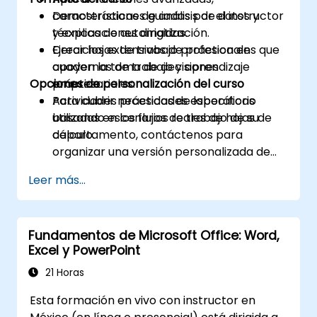
características de análisis de datos y
Demostraciones guiadas por el instructor
técnicas de automatización.
y explicaciones dirigidas.
Crear hojas de trabajo profesionales que
Ejercicios extensivos de práctica en
apoyen la toma de decisiones
cuadernos de trabajo y aprendizaje
Opciones de personalización del curso
empresariales.
práctico.
Actividades prácticas de laboratorio
Para cubrir necesidades específicas
utilizando escenarios reales de hojas de
basadas en los flujos de trabajo de su
cálculo.
departamento, contáctenos para
organizar una versión personalizada de
este curso.
Leer más...
Fundamentos de Microsoft Office: Word,
Excel y PowerPoint
21 Horas
Esta formación en vivo con instructor en