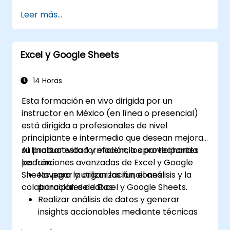
formato condicional para el análisis de
Leer más...
datos.
Crear y gestionar tablas dinámicas y
gráficos para la visualización de datos.
Excel y Google Sheets
Utilizar herramientas como Power Query,
Power Pivot y realizar análisis de datos.
Automatizar tareas mediante macros y
14 Horas
VBA para optimizar los flujos de trabajo.
Esta formación en vivo dirigida por un
instructor en México (en línea o presencial)
está dirigida a profesionales de nivel
principiante e intermedio que desean mejorar
su productividad y eficiencia aprovechando
Al finalizar esta formación, los participantes
las funciones avanzadas de Excel y Google
podrán:
Sheets para la organización, el análisis y la
Navegar y utilizar las funciones
colaboración de datos.
principales de Excel y Google Sheets.
Realizar análisis de datos y generar
insights accionables mediante técnicas
avanzadas de hojas de cálculo.