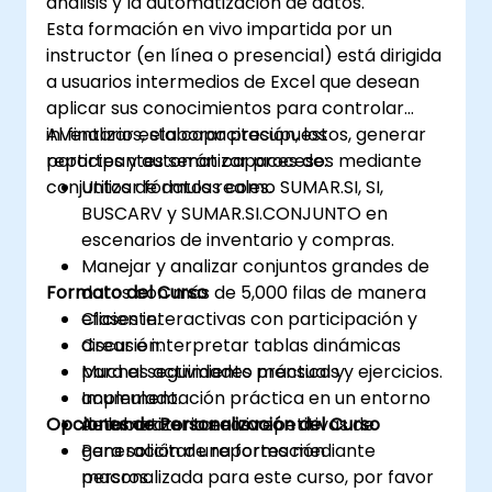
análisis y la automatización de datos.
Esta formación en vivo impartida por un
instructor (en línea o presencial) está dirigida
a usuarios intermedios de Excel que desean
aplicar sus conocimientos para controlar
inventarios, elaborar presupuestos, generar
Al finalizar esta capacitación, los
reportes y automatizar procesos mediante
participantes serán capaces de:
conjuntos de datos reales.
Utilizar fórmulas como SUMAR.SI, SI,
BUSCARV y SUMAR.SI.CONJUNTO en
escenarios de inventario y compras.
Manejar y analizar conjuntos grandes de
Formato del Curso
datos con más de 5,000 filas de manera
eficiente.
Clases interactivas con participación y
Crear e interpretar tablas dinámicas
discusión.
para el seguimiento mensual y
Muchas actividades prácticas y ejercicios.
acumulado.
Implementación práctica en un entorno
Opciones de Personalización del Curso
Automatizar tareas repetitivas de
de laboratorio en vivo.
generación de reportes mediante
Para solicitar una formación
macros.
personalizada para este curso, por favor