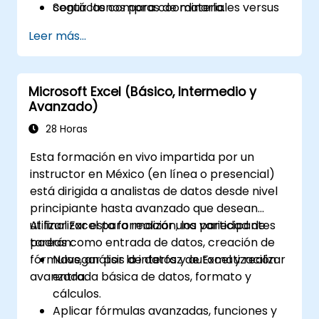
Seguir las compras de materiales versus
contáctenos para coordinarla.
su consumo mediante plantillas
Leer más...
estructuradas.
Microsoft Excel (Básico, Intermedio y
Avanzado)
28 Horas
Esta formación en vivo impartida por un
instructor en México (en línea o presencial)
está dirigida a analistas de datos desde nivel
principiante hasta avanzado que desean
utilizar Excel para realizar una variedad de
Al finalizar esta formación, los participantes
tareas como entrada de datos, creación de
podrán:
fórmulas, análisis de datos y automatización
Navegar por la interfaz de Excel y realizar
avanzada.
entrada básica de datos, formato y
cálculos.
Aplicar fórmulas avanzadas, funciones y