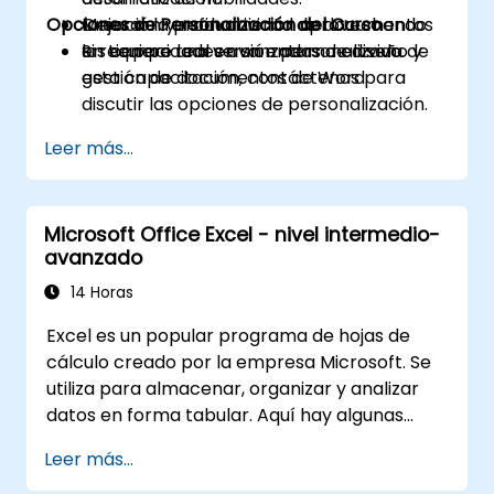
Opciones de Personalización del Curso
Mejorar la productividad aprovechando
Creación y refinamiento de documentos
las capacidades avanzadas de diseño y
en tiempo real en un entorno en vivo.
Si requiere una versión personalizada de
gestión de documentos de Word.
esta capacitación, contáctenos para
discutir las opciones de personalización.
Leer más...
Microsoft Office Excel - nivel intermedio-
avanzado
14 Horas
Excel es un popular programa de hojas de
cálculo creado por la empresa Microsoft. Se
utiliza para almacenar, organizar y analizar
datos en forma tabular. Aquí hay algunas
características y funciones clave del
Leer más...
programa Excel: 1. Hojas de cálculo: Consiste