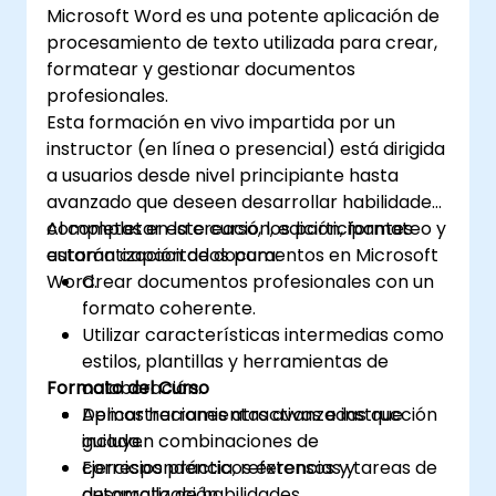
Microsoft Word es una potente aplicación de
procesamiento de texto utilizada para crear,
formatear y gestionar documentos
profesionales.
Esta formación en vivo impartida por un
instructor (en línea o presencial) está dirigida
a usuarios desde nivel principiante hasta
avanzado que deseen desarrollar habilidades
completas en la creación, edición, formateo y
Al completar este curso, los participantes
automatización de documentos en Microsoft
estarán capacitados para:
Word.
Crear documentos profesionales con un
formato coherente.
Utilizar características intermedias como
estilos, plantillas y herramientas de
Formato del Curso
colaboración.
Aplicar herramientas avanzadas que
Demostraciones atractivas e instrucción
incluyen combinaciones de
guiada.
correspondencia, referencias y
Ejercicios prácticos extensos y tareas de
automatización.
desarrollo de habilidades.