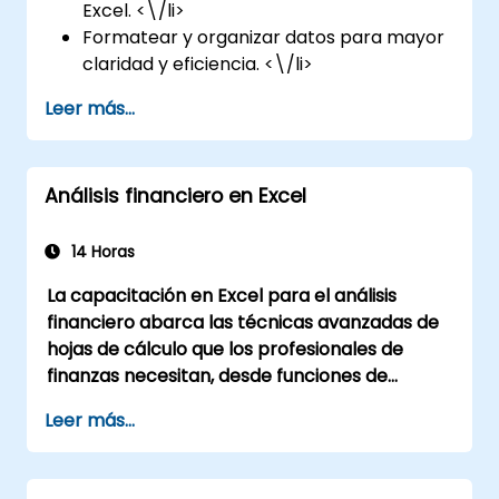
Excel. <\/li>
Formatear y organizar datos para mayor
claridad y eficiencia. <\/li>
Utilizar fórmulas y funciones para
Leer más...
automatizar cálculos. <\/li>
Visualizar datos mediante gráficos, tablas
y formato condicional. <\/li>
Análisis financiero en Excel
Colaborar y compartir libros de trabajo
de forma segura en Microsoft 365. <\/li>
<\/ul>
14 Horas
Formato del curso<\/strong> <\/p>
La capacitación en Excel para el análisis
financiero abarca las técnicas avanzadas de
Conferencia interactiva y discusión
hojas de cálculo que los profesionales de
grupal. <\/li>
finanzas necesitan, desde funciones de
Numerosos ejercicios y práctica.
búsqueda, fórmulas de localización y gráficos
<\/li>
Leer más...
dinámicos hasta formato condicional, flujos
Implementación práctica en un
de trabajo con datos externos y análisis de
entorno de laboratorio en vivo. <\/li>
valores. Se profundiza en enfoques prácticos
<\/ul>