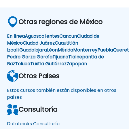
Otras regiones de México
En línea
Aguascalientes
Cancun
Ciudad de
México
Ciudad Juárez
Cuautitlàn
Izcalli
Guadalajara
Lèon
Mérida
Monterrey
Puebla
Queret
Pedro Garza García
Tijuana
Tlalnepantla de
Baz
Toluca
Tuxtla Gutiérrez
Zapopan
Otros Paises
Estos cursos también están disponibles en otros
países
Consultoría
Databricks Consultoría