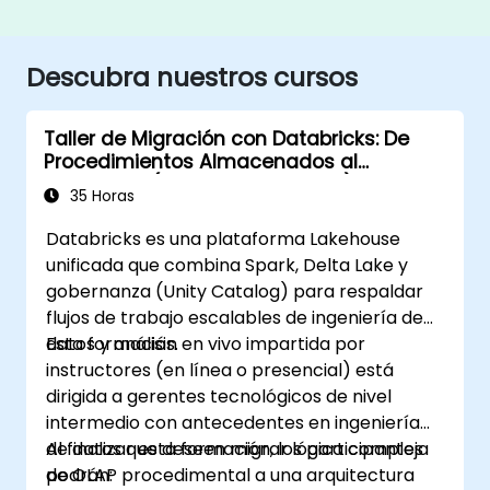
Descubra nuestros cursos
Taller de Migración con Databricks: De
Procedimientos Almacenados al
Lakehouse (Intensivo de 5 Días)
35 Horas
Databricks es una plataforma Lakehouse
unificada que combina Spark, Delta Lake y
gobernanza (Unity Catalog) para respaldar
flujos de trabajo escalables de ingeniería de
datos y análisis.
Esta formación en vivo impartida por
instructores (en línea o presencial) está
dirigida a gerentes tecnológicos de nivel
intermedio con antecedentes en ingeniería
de datos que deseen migrar lógica compleja
Al finalizar esta formación, los participantes
de OLAP procedimental a una arquitectura
podrán: