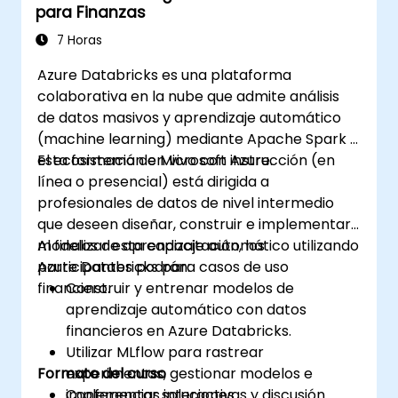
para Finanzas
7 Horas
Azure Databricks es una plataforma
colaborativa en la nube que admite análisis
de datos masivos y aprendizaje automático
(machine learning) mediante Apache Spark y
el ecosistema de Microsoft Azure.
Esta formación en vivo con instrucción (en
línea o presencial) está dirigida a
profesionales de datos de nivel intermedio
que deseen diseñar, construir e implementar
modelos de aprendizaje automático utilizando
Al finalizar esta capacitación, los
Azure Databricks para casos de uso
participantes podrán:
financiero.
Construir y entrenar modelos de
aprendizaje automático con datos
financieros en Azure Databricks.
Utilizar MLflow para rastrear
Formato del curso
experimentos, gestionar modelos e
implementar soluciones.
Conferencias interactivas y discusión.