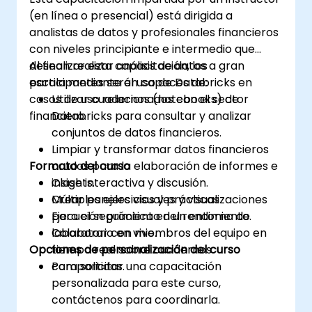
(en línea o presencial) está dirigida a
analistas de datos y profesionales financieros
con niveles principiante e intermedio que
desean realizar análisis de datos a gran
Al finalizar esta capacitación, los
escala mediante el uso de Databricks en
participantes serán capaces de:
casos de uso relacionados con el sector
Utilizar cuadernos (notebooks) de
financiero.
Databricks para consultar y analizar
conjuntos de datos financieros.
Limpiar y transformar datos financieros
Formato del curso
crudos para la elaboración de informes e
insights.
Clase interactiva y discusión.
Crear paneles visuales y visualizaciones
Múltiples ejercicios y prácticas.
para el seguimiento del rendimiento.
Ejecución práctica en un entorno de
Colaborar con miembros del equipo en
laboratorio en vivo.
Opciones de personalización del curso
tiempo real sobre cuadernos
compartidos.
Para solicitar una capacitación
personalizada para este curso,
contáctenos para coordinarla.