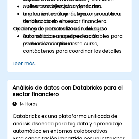
Aplicar modelos para detectar
Numerosos ejercicios y práctica.
anomalías, evaluar riesgos o pronosticar
Implementación práctica en un entorno
tendencias en el sector financiero.
de laboratorio en vivo.
Opciones de personalización del curso
Integrar modelos de aprendizaje
automático en pipelines escalables para
Para solicitar una capacitación
evaluación continua.
personalizada para este curso,
contáctenos para coordinar los detalles.
Leer más...
Análisis de datos con Databricks para el
sector financiero
14 Horas
Databricks es una plataforma unificada de
análisis diseñada para big data y aprendizaje
automático en entornos colaborativos.
Esta capacitación impartida por un instructor