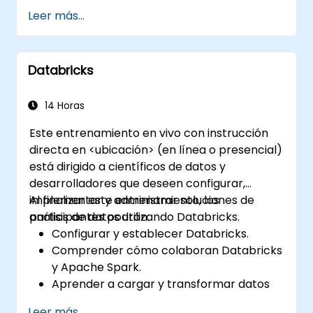
Leer más...
Databricks
14 Horas
Este entrenamiento en vivo con instrucción
directa en <ubicación> (en línea o presencial)
está dirigido a científicos de datos y
desarrolladores que deseen configurar,
implementar y administrar soluciones de
Al finalizar este entrenamiento, los
análisis de datos utilizando Databricks.
participantes podrán:
Configurar y establecer Databricks.
Comprender cómo colaboran Databricks
y Apache Spark.
Aprender a cargar y transformar datos
en Databricks.
Leer más...