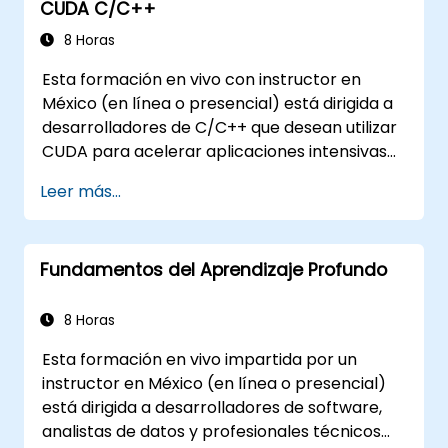
CUDA C/C++
8 Horas
Esta formación en vivo con instructor en
México (en línea o presencial) está dirigida a
desarrolladores de C/C++ que desean utilizar
CUDA para acelerar aplicaciones intensivas
en computación, incluyendo procesamiento
Leer más...
de datos, simulaciones científicas, cargas de
trabajo de aprendizaje automático y tuberías
de procesamiento de imágenes.
Fundamentos del Aprendizaje Profundo
8 Horas
Esta formación en vivo impartida por un
instructor en México (en línea o presencial)
está dirigida a desarrolladores de software,
analistas de datos y profesionales técnicos