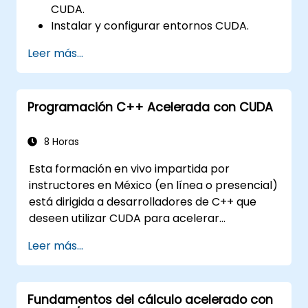
CUDA.
Instalar y configurar entornos CUDA.
Administrar y optimizar los recursos de
Leer más...
CUDA.
Depurar y solucionar problemas
comunes de CUDA.
Programación C++ Acelerada con CUDA
8 Horas
Esta formación en vivo impartida por
instructores en México (en línea o presencial)
está dirigida a desarrolladores de C++ que
deseen utilizar CUDA para acelerar
aplicaciones, escribir kernels de GPU de alto
Leer más...
rendimiento y aprovechar bibliotecas de
algoritmos paralelos para cargas de trabajo
de computación científica, procesamiento de
Fundamentos del cálculo acelerado con
datos y aprendizaje automático.