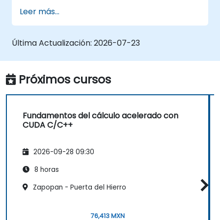
que desean utilizar TensorFlow 2.x y Keras
Leer más...
para crear, entrenar e implementar modelos
de aprendizaje profundo para aplicaciones de
visión por computadora, procesamiento del
Última Actualización:
2026-07-23
lenguaje natural y multimodales.
Próximos cursos
Fundamentos del cálculo acelerado con
CUDA C/C++
2026-09-28 09:30
8 horas
Zapopan - Puerta del Hierro
76,413 MXN