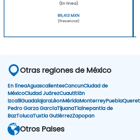
(En línea)
86,413 MXN
(Presencial)
Otras regiones de México
En línea
Aguascalientes
Cancun
Ciudad de
México
Ciudad Juárez
Cuautitlàn
Izcalli
Guadalajara
Lèon
Mérida
Monterrey
Puebla
Queret
Pedro Garza García
Tijuana
Tlalnepantla de
Baz
Toluca
Tuxtla Gutiérrez
Zapopan
Otros Paises