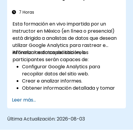
7 Horas
Esta formación en vivo impartida por un
instructor en México (en línea o presencial)
está dirigida a analistas de datos que desean
utilizar Google Analytics para rastrear e
informar los datos del sitio web.
Al finalizar esta capacitación, los
participantes serán capaces de:
Configurar Google Analytics para
recopilar datos del sitio web.
Crear e analizar informes.
Obtener información detallada y tomar
decisiones basadas en datos.
Leer más...
Última Actualización:
2026-08-03