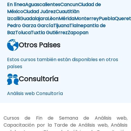
En línea
Aguascalientes
Cancun
Ciudad de
México
Ciudad Juárez
Cuautitlàn
Izcalli
Guadalajara
Lèon
Mérida
Monterrey
Puebla
Queret
Pedro Garza García
Tijuana
Tlalnepantla de
Baz
Toluca
Tuxtla Gutiérrez
Zapopan
Otros Paises
Estos cursos también están disponibles en otros
países
Consultoría
Análisis web Consultoría
Cursos de Fin de Semana de Análisis web,
Capacitación por la Tarde de Análisis web, Análisis