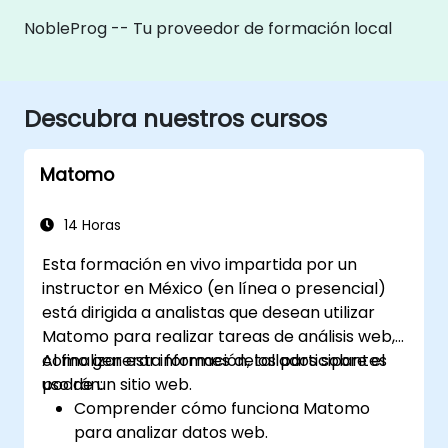
NobleProg -- Tu proveedor de formación local
Descubra nuestros cursos
Matomo
14 Horas
Esta formación en vivo impartida por un
instructor en México (en línea o presencial)
está dirigida a analistas que desean utilizar
Matomo para realizar tareas de análisis web,
como generar informes detallados sobre el
Al finalizar esta formación, los participantes
uso de un sitio web.
podrán:
Comprender cómo funciona Matomo
para analizar datos web.