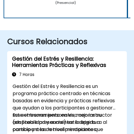
(Presencial)
Cursos Relacionados
Gestión del Estrés y Resiliencia:
Herramientas Prácticas y Reflexivas
7 Horas
Gestión del Estrés y Resiliencia es un
programa práctico centrado en técnicas
basadas en evidencia y prácticas reflexivas
que ayudan a los participantes a gestionar
sus estresores personales, mejorar su
Este entrenamiento en vivo con instructor
adaptabilidad y aumentar la apertura al
(en línea o presencial) está dirigido a
cambio y a las retroalimentaciones.
participantes de nivel principiante que