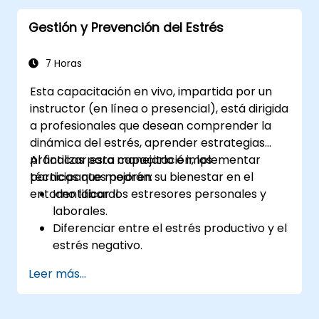
Gestión y Prevención del Estrés
7 Horas
Esta capacitación en vivo, impartida por un
instructor (en línea o presencial), está dirigida
a profesionales que desean comprender la
dinámica del estrés, aprender estrategias
prácticas para manejarlo e implementar
Al finalizar esta capacitación, los
técnicas que mejoren su bienestar en el
participantes podrán:
entorno laboral.
Identificar los estresores personales y
laborales.
Diferenciar entre el estrés productivo y el
estrés negativo.
Aplicar técnicas prácticas para reducir y
Leer más...
manejar el estrés.
Desarrollar resiliencia mediante ejercicios
de empoderamiento.