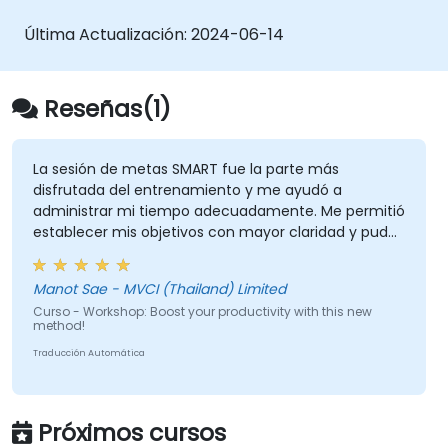
Última Actualización:
2024-06-14
Reseñas(1)
La sesión de metas SMART fue la parte más
disfrutada del entrenamiento y me ayudó a
administrar mi tiempo adecuadamente. Me permitió
establecer mis objetivos con mayor claridad y pude
ver que establecer metas SMART se puede aplicar a
casi todo, como Finanzas, Vida Social, Carrera
Manot Sae - MVCI (Thailand) Limited
Profesional y Crecimiento Personal.
Curso - Workshop: Boost your productivity with this new
method!
Traducción Automática
Próximos cursos