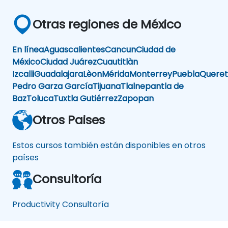
Otras regiones de México
En línea
Aguascalientes
Cancun
Ciudad de
México
Ciudad Juárez
Cuautitlàn
Izcalli
Guadalajara
Lèon
Mérida
Monterrey
Puebla
Queret
Pedro Garza García
Tijuana
Tlalnepantla de
Baz
Toluca
Tuxtla Gutiérrez
Zapopan
Otros Paises
Estos cursos también están disponibles en otros
países
Consultoría
Productivity Consultoría