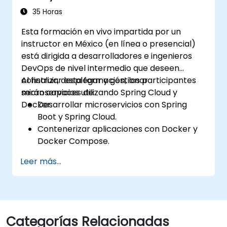
de Spring Cloud.
35 Horas
Utilizar Docker Compose para pruebas
Esta formación en vivo impartida por un
de integración de extremo a extremo.
instructor en México (en línea o presencial)
está dirigida a desarrolladores e ingenieros
DevOps de nivel intermedio que deseen
construir, desplegar y gestionar
Al finalizar esta formación, los participantes
microservicios utilizando Spring Cloud y
serán capaces de:
Docker.
Desarrollar microservicios con Spring
Boot y Spring Cloud.
Contenerizar aplicaciones con Docker y
Docker Compose.
Implementar descubrimiento de
Leer más...
servicios, API gateways y comunicación
entre servicios.
Monitorear y asegurar los microservicios
en entornos de producción.
Desplegar y orquestar microservicios
Categorías Relacionadas
utilizando Kubernetes.