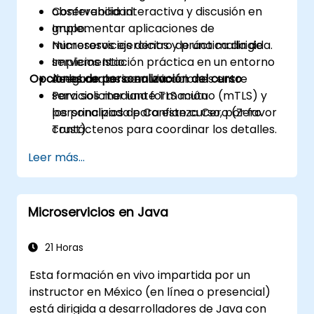
observabilidad.
Conferencia interactiva y discusión en
Implementar aplicaciones de
grupo.
microservicios dentro de una malla de
Numerosos ejercicios y práctica dirigida.
servicios Istio.
Implementación práctica en un entorno
Opciones de personalización del curso
Asegurar las comunicaciones entre
de laboratorio en vivo.
servicios mediante TLS mutuo (mTLS) y
Para solicitar una formación
los principios de Confianza Cero (Zero
personalizada para este curso, por favor
Trust).
contáctenos para coordinar los detalles.
Monitorizar, rastrear y diagnosticar
Leer más...
problemas en microservicios con
Prometheus, Grafana y Jaeger.
Integrar Istio con Calico para políticas de
Microservicios en Java
red avanzadas y mayor seguridad.
21 Horas
Esta formación en vivo impartida por un
instructor en México (en línea o presencial)
está dirigida a desarrolladores de Java con