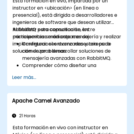
Esta formación en vivo, impartida por un
instructor en <ubicación> (en línea o
presencial), está dirigida a desarrolladores e
ingenieros de software que desean utilizar
RabbitMQ para comunicarse entre
Al finalizar esta capacitación, los
microservicios mediante mensajería y realizar
participantes serán capaces de:
implementaciones avanzadas y tareas de
Configurar el entorno necesario para
solución de problemas.
comenzar a desarrollar soluciones de
mensajería avanzadas con RabbitMQ.
Comprender cómo diseñar una
arquitectura de microservicios distribuida
Leer más...
con RabbitMQ.
Aprender a implementar configuración
avanzada, seguridad, redes, alta
Apache Camel Avanzado
disponibilidad y replicación.
Conocer los problemas comunes en
instalaciones de RabbitMQ y cómo
21 Horas
resolverlos.
Esta formación en vivo con instructor en
Conocer la optimización de memoria, el