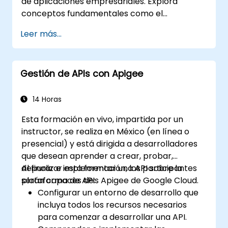
de aplicaciones empresariales. Explora
conceptos fundamentales como el
enrutamiento, la transformación de
Leer más...
mensajes, estrategias de manejo de errores,
conectores de componentes, Patrones de
Integración Empresarial (EIP) y gestión de
Gestión de APIs con Apigee
transacciones. Guía a los desarrolladores a
través de la configuración práctica de
definiciones de rutas, conexión de beans,
14 Horas
control de concurrencia y técnicas de
Esta formación en vivo, impartida por un
monitoreo. Capacita a los profesionales para
instructor, se realiza en México (en línea o
diseñar capas de comunicación de
presencial) y está dirigida a desarrolladores
microservicios confiables, optimizando los
que desean aprender a crear, probar,
flujos de datos.
depurar e implementar una API sobre la
Al finalizar esta formación, los participantes
plataforma de APIs Apigee de Google Cloud.
serán capaces de:
Configurar un entorno de desarrollo que
incluya todos los recursos necesarios
para comenzar a desarrollar una API.