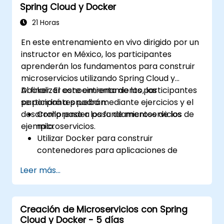
Spring Cloud y Docker
escalabilidad en aplicaciones Kafka.
21 Horas
En este entrenamiento en vivo dirigido por un
instructor en México, los participantes
aprenderán los fundamentos para construir
microservicios utilizando Spring Cloud y
Docker. El conocimiento de los participantes
Al finalizar este entrenamiento, los
se pondrá a prueba mediante ejercicios y el
participantes podrán:
desarrollo paso a paso de microservicios de
Comprender los fundamentos de los
ejemplo.
microservicios.
Utilizar Docker para construir
contenedores para aplicaciones de
microservicios.
Leer más...
Construir e implementar microservicios
en contenedores utilizando Spring Cloud y
Docker.
Creación de Microservicios con Spring
Integrar microservicios con servicios de
Cloud y Docker - 5 días
descubrimiento y la puerta de enlace API