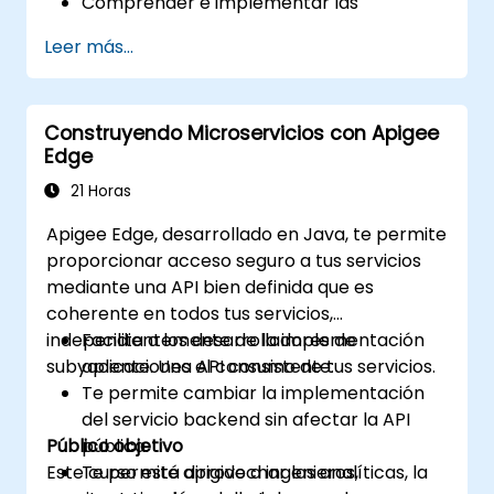
Comprender e implementar las
herramientas disponibles dentro de
Leer más...
Apigee Edge.
Crear e implementar una API en Google
Cloud.
Construyendo Microservicios con Apigee
Monitorear y depurar errores de la API.
Edge
Aprovechar las soluciones de análisis y
aprendizaje automático de Google Cloud
21 Horas
para hacer las APIs más inteligentes.
Apigee Edge, desarrollado en Java, te permite
proporcionar acceso seguro a tus servicios
mediante una API bien definida que es
coherente en todos tus servicios,
independientemente de la implementación
Facilita a los desarrolladores de
subyacente. Una API consistente:
aplicaciones el consumo de tus servicios.
Te permite cambiar la implementación
del servicio backend sin afectar la API
Público objetivo
pública.
Este curso está dirigido a ingenieros,
Te permite aprovechar las analíticas, la