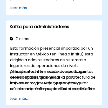
sistema de mensajería distribuido de alto
Leer más...
rendimiento. Si tiene requisitos más
específicos (por ejemplo, solo la parte de
administración de sistemas), este curso se
Kafka para administradores
puede adaptar para mejor ajustarse a sus
necesidades.
21 Horas
Esta formación presencial impartida por un
instructor en México (en línea o in situ) está
dirigida a administradores de sistemas e
ingenieros de operaciones de nivel
principiante, intermedio o avanzado que
Al finalizar esta formación, los participantes
desean utilizar Apache Kafka para
serán capaces de explicar la arquitectura de
implementar, proteger, supervisar y
Kafka y el modo KRaft, operar y asegurar
solucionar problemas de clústeres de Kafka.
clústeres de Kafka, supervisar el rendimiento
y la confiabilidad, y resolver problemas
Leer más...
comunes en producción.