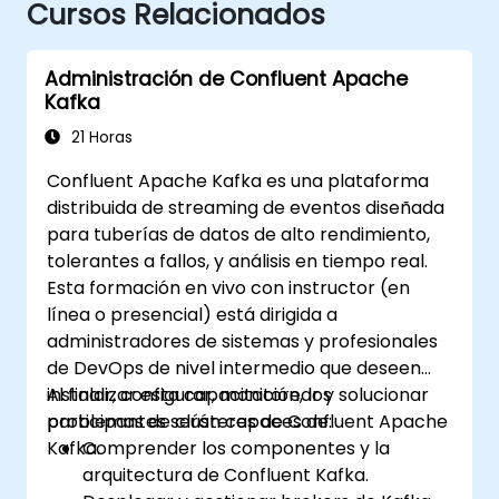
Cursos Relacionados
Administración de Confluent Apache
Kafka
21 Horas
Confluent Apache Kafka es una plataforma
distribuida de streaming de eventos diseñada
para tuberías de datos de alto rendimiento,
tolerantes a fallos, y análisis en tiempo real.
Esta formación en vivo con instructor (en
línea o presencial) está dirigida a
administradores de sistemas y profesionales
de DevOps de nivel intermedio que deseen
instalar, configurar, monitorear y solucionar
Al finalizar esta capacitación, los
problemas de clústeres de Confluent Apache
participantes serán capaces de:
Kafka.
Comprender los componentes y la
arquitectura de Confluent Kafka.