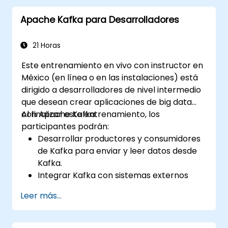
Apache Kafka para Desarrolladores
21 Horas
Este entrenamiento en vivo con instructor en
México (en línea o en las instalaciones) está
dirigido a desarrolladores de nivel intermedio
que desean crear aplicaciones de big data
con Apache Kafka.
Al finalizar este entrenamiento, los
participantes podrán:
Desarrollar productores y consumidores
de Kafka para enviar y leer datos desde
Kafka.
Integrar Kafka con sistemas externos
utilizando Kafka Connect.
Leer más...
Escribir aplicaciones de streaming con
Kafka Streams y ksqlDB.
Integrar una aplicación cliente de Kafka