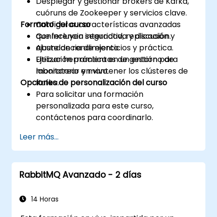
Desplegar y gestionar brokers de Kafka,
cuóruns de Zookeeper y servicios clave.
Formato del curso
Configurar características avanzadas
que incluyen seguridad, replicación y
Conferencia interactiva y discusión.
ajuste de rendimiento.
Abundancia de ejercicios y práctica.
Utilizar herramientas de gestión para
Ejecución práctica en un entorno de
monitorear y mantener los clústeres de
laboratorio en vivo.
Opciones de personalización del curso
Kafka.
Para solicitar una formación
personalizada para este curso,
contáctenos para coordinarlo.
Leer más...
RabbitMQ Avanzado - 2 días
14 Horas