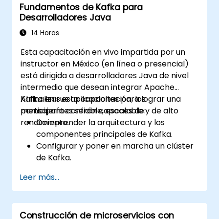
Fundamentos de Kafka para
con Confluent Cloud para
Desarrolladores Java
implementaciones de Kafka en la nube.
Adquirir experiencia práctica a través de
14 Horas
ejercicios prácticos y casos de uso reales.
Esta capacitación en vivo impartida por un
instructor en México (en línea o presencial)
está dirigida a desarrolladores Java de nivel
intermedio que desean integrar Apache
Kafka en sus aplicaciones para lograr una
Al finalizar esta capacitación, los
mensajería confiable, escalable y de alto
participantes serán capaces de:
rendimiento.
Comprender la arquitectura y los
componentes principales de Kafka.
Configurar y poner en marcha un clúster
de Kafka.
Producir y consumir mensajes utilizando
Leer más...
Java.
Implementar Kafka Streams para el
procesamiento de datos en tiempo real.
Construcción de microservicios con
Asegurar la tolerancia a fallos y la