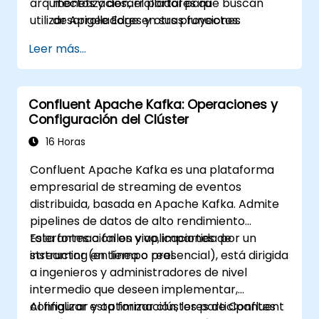
arquitectos y desarrolladores que buscan
monetización, el portal para
utilizar Apigee Edge en sus proyectos.
desarrolladores y otras funciones
integradas en Edge.
Leer más...
Confluent Apache Kafka: Operaciones y
Configuración del Clúster
16 Horas
Confluent Apache Kafka es una plataforma
empresarial de streaming de eventos
distribuida, basada en Apache Kafka. Admite
pipelines de datos de alto rendimiento
tolerantes a fallos y aplicaciones de
Esta formación en vivo, impartida por un
streaming en tiempo real.
instructor (en línea o presencial), está dirigida
a ingenieros y administradores de nivel
intermedio que deseen implementar,
configurar y optimizar clústeres de Confluent
Al finalizar esta formación, los participantes