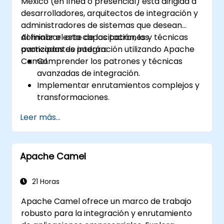
México (en línea o presencial) está dirigida a
control de flujo y el ajuste avanzado de
desarrolladores, arquitectos de integración y
rendimiento.
administradores de sistemas que desean
Aplicar algunas técnicas avanzadas de
dominar el arte de los patrones y técnicas
Al finalizar esta capacitación, los
solución de problemas.
avanzadas de integración utilizando Apache
participantes podrán:
Camel.
Comprender los patrones y técnicas
avanzadas de integración.
Implementar enrutamientos complejos y
transformaciones.
Optimizar el rendimiento y la
Leer más...
escalabilidad.
Gestionar errores y excepciones en
escenarios de integración complejos.
Apache Camel
Integrar Apache Camel con diversas
tecnologías y plataformas.
21 Horas
Apache Camel ofrece un marco de trabajo
robusto para la integración y enrutamiento