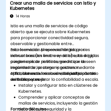
Crear una malla de servicios con Istio y
Kubernetes
14 Horas
Istio es una malla de servicios de código
abierto que se ejecuta sobre Kubernetes
para proporcionar conectividad segura,
observable y gestionable entre
microservicios. Al aprovechar los proxies
Esta formación presencial dirigida por
sidecar basados en Envoy de Istio, los equipos
instructores (en línea o en sitio) está dirigida
pueden aplicar políticas, garantizar la
a ingenieros de nivel intermedio que deseen
seguridad de las comunicaciones mediante
implementar, proteger y gestionar
mTLS, obtener una observabilidad profunda
aplicaciones de microservicios utilizando Istio
Al finalizar esta formación, los participantes
del tráfico y mejorar la confiabilidad a escala.
en Kubernetes.
serán capaces de:
Instalar y configurar Istio en clústeres de
Kubernetes.
Comprender y aplicar conceptos de
mallas de servicios, incluyendo la gestión
Formato del curso
del tráfico, la seguridad y la