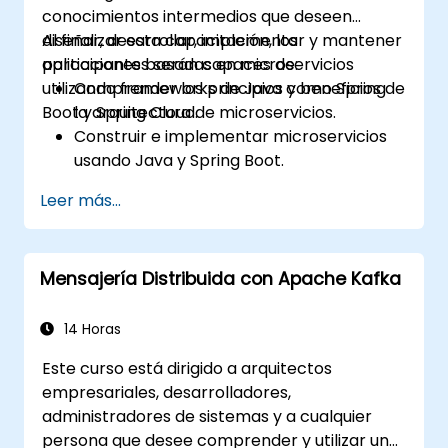
conocimientos intermedios que deseen
diseñar, desarrollar, implementar y mantener
Al finalizar esta capacitación, los
aplicaciones basadas en microservicios
participantes serán capaces de:
utilizando frameworks de Java como Spring
Comprender los principios y beneficios de
Boot y Spring Cloud.
la arquitectura de microservicios.
Construir e implementar microservicios
usando Java y Spring Boot.
Implementar el descubrimiento de
Leer más...
servicios, la gestión de configuraciones y
las puertas de enlace API (API gateways).
Asegurar, supervisar y escalar
Mensajería Distribuida con Apache Kafka
microservicios de manera efectiva.
Desplegar microservicios utilizando
Docker y Kubernetes.
14 Horas
Este curso está dirigido a arquitectos
empresariales, desarrolladores,
administradores de sistemas y a cualquier
persona que desee comprender y utilizar un