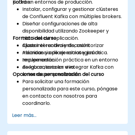
Kafka en entornos de producción.
podrán:
Instalar, configurar y gestionar clústeres
de Confluent Kafka con múltiples brokers.
Diseñar configuraciones de alta
disponibilidad utilizando Zookeeper y
Formato del curso
técnicas de replicación.
Ajustar el rendimiento, monitorizar
Clase interactiva y discusión.
métricas y aplicar estrategias de
Abundancia de ejercicios y práctica.
recuperación.
Implementación práctica en un entorno
Asegurar, escalar e integrar Kafka con
de laboratorio en vivo.
Opciones de personalización del curso
entornos empresariales.
Para solicitar una formación
personalizada para este curso, póngase
en contacto con nosotros para
coordinarlo.
Leer más...