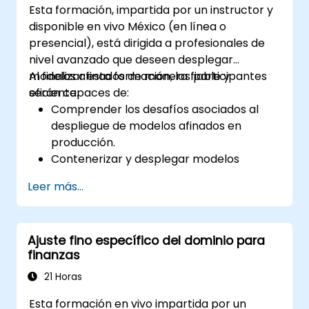
Esta formación, impartida por un instructor y
y MLOps.
disponible en vivo México (en línea o
presencial), está dirigida a profesionales de
nivel avanzado que deseen desplegar
modelos afinados de manera fiable y
Al finalizar esta formación, los participantes
eficiente.
serán capaces de:
Comprender los desafíos asociados al
despliegue de modelos afinados en
producción.
Contenerizar y desplegar modelos
utilizando herramientas como Docker y
Leer más...
Kubernetes.
Implementar supervisión y registro
(logging) para los modelos desplegados.
Ajuste fino específico del dominio para
Optimizar los modelos en cuanto a
finanzas
latencia y escalabilidad en escenarios del
mundo real.
21 Horas
Esta formación en vivo impartida por un