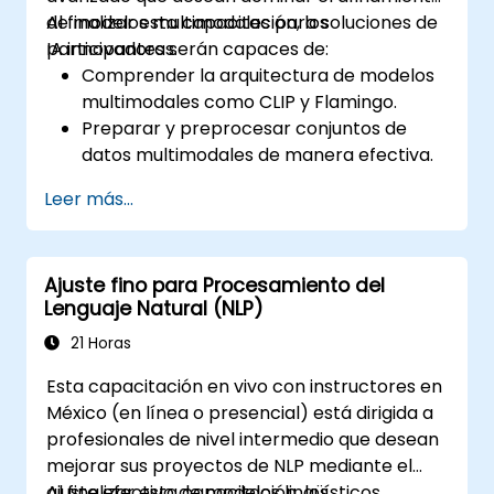
de modelos multimodales para soluciones de
Al finalizar esta capacitación, los
IA innovadoras.
participantes serán capaces de:
Comprender la arquitectura de modelos
multimodales como CLIP y Flamingo.
Preparar y preprocesar conjuntos de
datos multimodales de manera efectiva.
Afinar modelos multimodales para tareas
Leer más...
específicas.
Optimizar los modelos para aplicaciones
del mundo real y rendimiento.
Ajuste fino para Procesamiento del
Lenguaje Natural (NLP)
21 Horas
Esta capacitación en vivo con instructores en
México (en línea o presencial) está dirigida a
profesionales de nivel intermedio que desean
mejorar sus proyectos de NLP mediante el
ajuste efectivo de modelos lingüísticos
Al finalizar esta capacitación, los