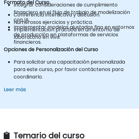
Formato del Curso
Integrar consideraciones de cumplimiento
financiero en el flujo de trabajo de modelización
Conferencia interactiva y discusión.
con IA.
Numerosos ejercicios y práctica.
Implementar modelos ajustados fino en entornos
Implementación práctica en un entorno de
de producción en plataformas de servicios
laboratorio en vivo.
financieros.
Opciones de Personalización del Curso
Para solicitar una capacitación personalizada
para este curso, por favor contáctenos para
coordinarlo.
Leer más
Temario del curso