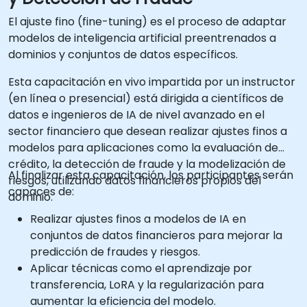
El ajuste fino (fine-tuning) es el proceso de adaptar
modelos de inteligencia artificial preentrenados a
dominios y conjuntos de datos específicos.
Esta capacitación en vivo impartida por un instructor
(en línea o presencial) está dirigida a científicos de
datos e ingenieros de IA de nivel avanzado en el
sector financiero que desean realizar ajustes finos a
modelos para aplicaciones como la evaluación de
crédito, la detección de fraude y la modelización de
Al finalizar esta capacitación, los participantes serán
riesgos, utilizando datos financieros propios del
capaces de:
dominio.
Realizar ajustes finos a modelos de IA en
conjuntos de datos financieros para mejorar la
predicción de fraudes y riesgos.
Aplicar técnicas como el aprendizaje por
transferencia, LoRA y la regularización para
aumentar la eficiencia del modelo.