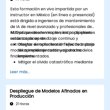
diversas tareas.
Esta formación en vivo impartida por un
instructor en México (en línea o presencial)
está dirigida a ingenieros de mantenimiento
de IA de nivel avanzado y profesionales de
MLOps que deseen implementar pipelines
Al finalizar esta formación, los participantes
robustos de aprendizaje continuo y
serán capaces de:
estrategias de actualización efectivas para
Diseñar e implementar flujos de trabajo
modelos implementados y ajustados
de aprendizaje continuo para modelos
finalemente.
implementados.
Mitigar el olvido catastrófico mediante
una gestión adecuada del entrenamiento
Leer más...
y la memoria.
Automatizar las monitorizaciones y los
disparadores de actualización basados en
Despliegue de Modelos Afinados en
la deriva del modelo o cambios en los
Producción
datos.
Integrar estrategias de actualización de
21 Horas
modelos en pipelines existentes de CI/CD