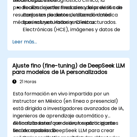
modelos para el diagnóstico clínico, la
serán capaces de:
predicción de enfermedades y la previsión de
Realizar ajustes finos a modelos de IA con
resultados en pacientes, utilizando datos
conjuntos de datos de atención médica
médicos estructurados y no estructurados.
que incluyen Historias Clínicas
Electrónicas (HCE), imágenes y datos de
series temporales.
Leer más...
Aplicar el aprendizaje por transferencia,
la adaptación al dominio y la compresión
de modelos en contextos médicos.
Ajuste fino (fine-tuning) de DeepSeek LLM
Abordar cuestiones de privacidad, sesgo
para modelos de IA personalizados
y cumplimiento normativo en el
desarrollo de modelos.
21 Horas
Desplegar y monitorear modelos
Esta formación en vivo impartida por un
ajustados en entornos reales de atención
instructor en México (en línea o presencial)
médica.
está dirigida a investigadores avanzados de IA,
ingenieros de aprendizaje automático y
desarrolladores que desean realizar ajuste
Al finalizar esta formación, los participantes
fino de modelos DeepSeek LLM para crear
serán capaces de: