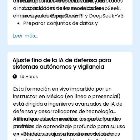
aplicaciones de IA especializadas adaptadas
Comprender la arquitectura y las
a industrias, dominios o necesidades
capacidades de los modelos DeepSeek,
empresariales específicas.
incluyendo DeepSeek-R1 y DeepSeek-V3.
Preparar conjuntos de datos y
preprocesar datos para el ajuste fino.
Leer más...
Realizar ajuste fino de DeepSeek LLM para
aplicaciones específicas del dominio.
Optimizar e implementar los modelos
Ajuste fino de la IA de defensa para
ajustados de manera eficiente.
sistemas autónomos y vigilancia
14 Horas
Esta formación en vivo impartida por un
instructor en México (en línea o presencial)
está dirigida a ingenieros avanzados de IA de
defensa y desarrolladores de tecnología
militar que deseen realizar un ajuste fino de
Al finalizar esta formación, los participantes
modelos de aprendizaje profundo para su uso
podrán:
en vehículos autónomos, drones y sistemas
Realizar un ajuste fino de modelos de