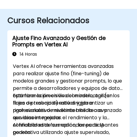
Cursos Relacionados
Ajuste Fino Avanzado y Gestión de
Prompts en Vertex AI
14 Horas
Vertex AI ofrece herramientas avanzadas
para realizar ajuste fino (fine-tuning) de
modelos grandes y gestionar prompts, lo que
permite a desarrolladores y equipos de datos
optimizar la precisión del modelo, agilizar los
Esta formación en vivo con instructor (en
flujos de trabajo iterativos y garantizar un
línea o presencial) está dirigida a
rigor evaluativo mediante bibliotecas y
profesionales de nivel intermedio a avanzado
servicios integrados.
que deseen mejorar el rendimiento y la
confiabilidad de sus aplicaciones de IA
Al finalizar esta formación, los participantes
generativa utilizando ajuste supervisado,
podrán: