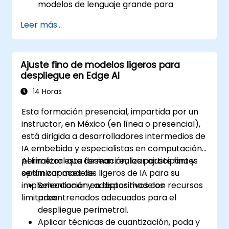
modelos de lenguaje grande para
aplicaciones específicas de un dominio.
Leer más...
Optimizar el rendimiento del ajuste fino
con recursos computacionales limitados
mediante la cuantificación.
Ajuste fino de modelos ligeros para
Desplegar y evaluar modelos ajustados
despliegue en Edge AI
finamente en aplicaciones del mundo real
de manera eficiente.
14 Horas
Esta formación presencial, impartida por un
instructor, en México (en línea o presencial),
está dirigida a desarrolladores intermedios de
IA embebida y especialistas en computación
perimetral que desean realizar ajuste fino y
Al finalizar esta formación, los participantes
optimizar modelos ligeros de IA para su
serán capaces de:
implementación en dispositivos con recursos
Seleccionar y adaptar modelos
limitados.
preentrenados adecuados para el
despliegue perimetral.
Aplicar técnicas de cuantización, poda y