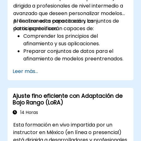
financieras.
dirigida a profesionales de nivel intermedio a
avanzado que deseen personalizar modelos
preentrenados para tareas y conjuntos de
Al finalizar esta capacitación, los
datos específicos.
participantes serán capaces de:
Comprender los principios del
afinamiento y sus aplicaciones.
Preparar conjuntos de datos para el
afinamiento de modelos preentrenados.
Afinar grandes modelos de lenguaje
Leer más...
(LLMs) para tareas de PLN
(Procesamiento de Lenguaje Natural).
Optimizar el rendimiento del modelo y
Ajuste fino eficiente con Adaptación de
abordar desafíos comunes.
Bajo Rango (LoRA)
14 Horas
Esta formación en vivo impartida por un
instructor en México (en línea o presencial)
está dirigida a desarrolladores y profesionales