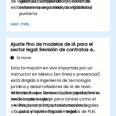
de vigilancia, cumpliendo con estrictos
visión por computadora y fusión de
estándares de seguridad y confiabilidad.
sensores para tareas de vigilancia y
puntería.
Adaptar sistemas de IA autónoma a
Leer más...
entornos y perfiles de misión en cambio.
Implementar mecanismos robustos de
validación y seguridad (fail-safe) en los
Ajuste fino de modelos de IA para el
flujos de trabajo de los modelos.
sector legal: Revisión de contratos e
Garantizar el cumplimiento de las
investigación jurídica
normativas específicas de defensa
14 Horas
relacionadas con la conformidad, la
Esta formación en vivo impartida por un
seguridad y la protección de datos.
instructor en México (en línea o presencial)
está dirigida a ingenieros de tecnología
jurídica y desarrolladores de IA de nivel
intermedio que desean aplicar ajuste fino a
Al finalizar esta formación, los participantes
modelos de lenguaje para tareas como el
serán capaces de:
análisis de contratos, la extracción de
Preparar y limpiar documentos legales
cláusulas y la investigación legal
para el ajuste fino de modelos de PLN.