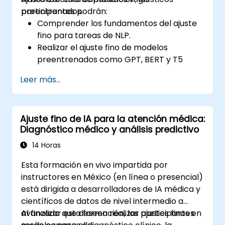
preentrenados.
participantes podrán:
Comprender los fundamentos del ajuste
fino para tareas de NLP.
Realizar el ajuste fino de modelos
preentrenados como GPT, BERT y T5
para aplicaciones específicas de NLP.
Leer más...
Optimizar hiperparámetros para mejorar
el rendimiento del modelo.
Evaluar e implementar modelos ajustados
Ajuste fino de IA para la atención médica:
en escenarios del mundo real.
Diagnóstico médico y análisis predictivo
14 Horas
Esta formación en vivo impartida por
instructores en México (en línea o presencial)
está dirigida a desarrolladores de IA médica y
científicos de datos de nivel intermedio a
avanzado que deseen realizar ajustes finos en
Al finalizar esta formación, los participantes