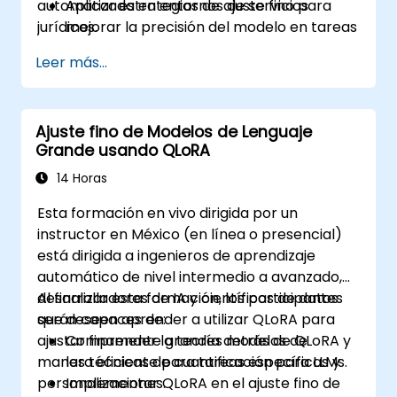
automatizada en entornos de servicios
Aplicar estrategias de ajuste fino para
jurídicos.
mejorar la precisión del modelo en tareas
jurídicas.
Leer más...
Implementar los modelos para apoyar la
revisión, clasificación e investigación de
contratos.
Ajuste fino de Modelos de Lenguaje
Garantizar el cumplimiento normativo, la
Grande usando QLoRA
auditoría y la trazabilidad de las salidas de
IA en contextos legales.
14 Horas
Esta formación en vivo dirigida por un
instructor en México (en línea o presencial)
está dirigida a ingenieros de aprendizaje
automático de nivel intermedio a avanzado,
desarrolladores de IA y científicos de datos
Al finalizar esta formación, los participantes
que deseen aprender a utilizar QLoRA para
serán capaces de:
ajustar finamente grandes modelos de
Comprender la teoría detrás de QLoRA y
manera eficiente para tareas específicas y
las técnicas de cuantificación para LLMs.
personalizaciones.
Implementar QLoRA en el ajuste fino de