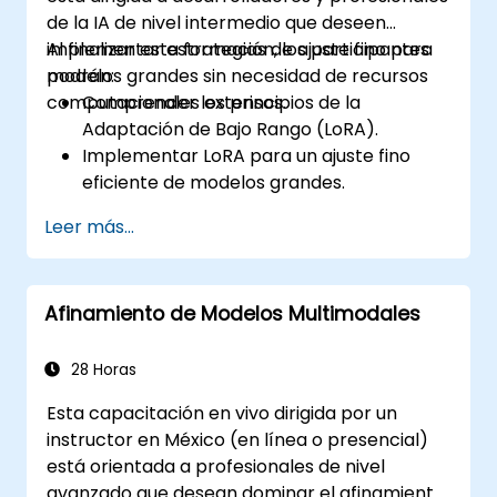
de la IA de nivel intermedio que deseen
implementar estrategias de ajuste fino para
Al finalizar esta formación, los participantes
modelos grandes sin necesidad de recursos
podrán:
computacionales extensos.
Comprender los principios de la
Adaptación de Bajo Rango (LoRA).
Implementar LoRA para un ajuste fino
eficiente de modelos grandes.
Optimizar el ajuste fino en entornos con
Leer más...
recursos limitados.
Evaluar y desplegar modelos ajustados
con LoRA para aplicaciones prácticas.
Afinamiento de Modelos Multimodales
28 Horas
Esta capacitación en vivo dirigida por un
instructor en México (en línea o presencial)
está orientada a profesionales de nivel
avanzado que desean dominar el afinamiento