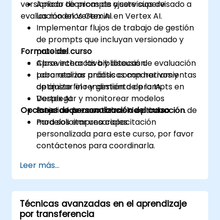
versionado de prompts y servicios de
Aplicar técnicas de ajuste supervisado a
evaluación en Vertex AI.
los modelos Gemini en Vertex AI.
Implementar flujos de trabajo de gestión
de prompts que incluyan versionado y
Formato del curso
pruebas.
Aprovechar las bibliotecas de evaluación
Clase interactiva y discusión.
para realizar análisis comparativos y
Laboratorios prácticos con herramientas
optimizar el rendimiento de la IA.
de ajuste fino y gestión de prompts en
Desplegar y monitorear modelos
Vertex AI.
Opciones de personalización del curso
mejorados en entornos de producción.
Estudios de caso sobre la optimización de
modelos empresariales.
Para solicitar una capacitación
personalizada para este curso, por favor
contáctenos para coordinarla.
Leer más...
Técnicas avanzadas en el aprendizaje
por transferencia