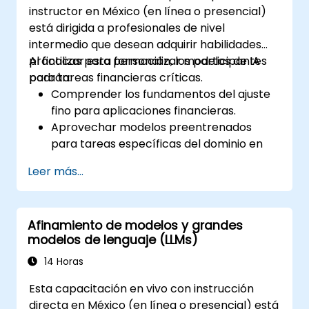
instructor en México (en línea o presencial)
está dirigida a profesionales de nivel
intermedio que desean adquirir habilidades
prácticas para personalizar modelos de IA
Al finalizar esta formación, los participantes
para tareas financieras críticas.
podrán:
Comprender los fundamentos del ajuste
fino para aplicaciones financieras.
Aprovechar modelos preentrenados
para tareas específicas del dominio en
finanzas.
Leer más...
Aplicar técnicas para la detección de
fraude, evaluación de riesgos y
generación de asesoramiento financiero.
Afinamiento de modelos y grandes
Garantizar el cumplimiento de
modelos de lenguaje (LLMs)
normativas financieras como GDPR y
SOX.
14 Horas
Implementar prácticas de seguridad de
Esta capacitación en vivo con instrucción
datos e IA ética en aplicaciones
directa en México (en línea o presencial) está