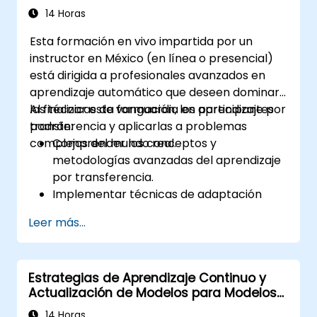
14 Horas
Esta formación en vivo impartida por un
instructor en México (en línea o presencial)
está dirigida a profesionales avanzados en
aprendizaje automático que deseen dominar
las técnicas de vanguardia en aprendizaje por
Al finalizar esta formación, los participantes
transferencia y aplicarlas a problemas
podrán:
complejos del mundo real.
Comprender los conceptos y
metodologías avanzadas del aprendizaje
por transferencia.
Implementar técnicas de adaptación
específica del dominio para modelos
Leer más...
preentrenados.
Aplicar el aprendizaje continuo para
gestionar tareas y conjuntos de datos en
Estrategias de Aprendizaje Continuo y
evolución.
Actualización de Modelos para Modelos
Dominar el ajuste fino multitarea para
Ajustados Finalemente
mejorar el rendimiento del modelo en
14 Horas