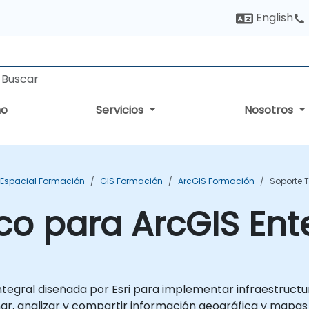
English
no
Servicios
Nosotros
s Espacial Formación
GIS Formación
ArcGIS Formación
Soporte T
co para ArcGIS Ent
tegral diseñada por Esri para implementar infraestructur
nar, analizar y compartir información geográfica y mapa