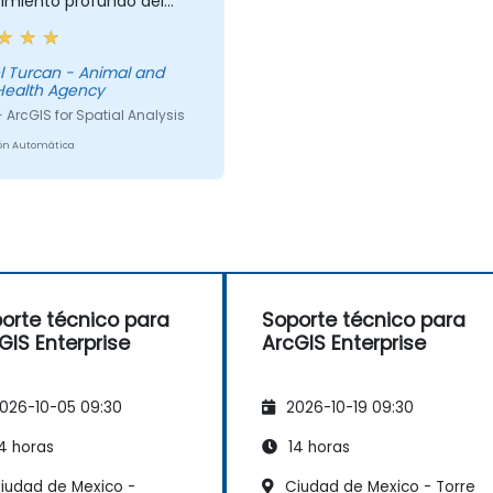
imiento profundo del
 sus explicaciones sobre
entes conceptos fueron
adas y exhaustivas.
l Turcan - Animal and
Health Agency
 ArcGIS for Spatial Analysis
ón Automática
orte técnico para
Soporte técnico para
GIS Enterprise
ArcGIS Enterprise
026-10-05 09:30
2026-10-19 09:30
4 horas
14 horas
iudad de Mexico -
Ciudad de Mexico - Torre