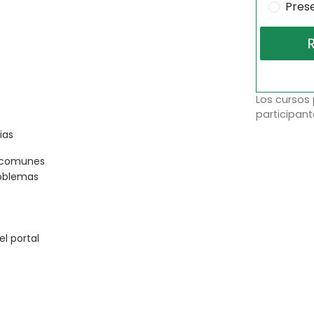
Pres
Los cursos
participant
ias
s comunes
roblemas
l portal