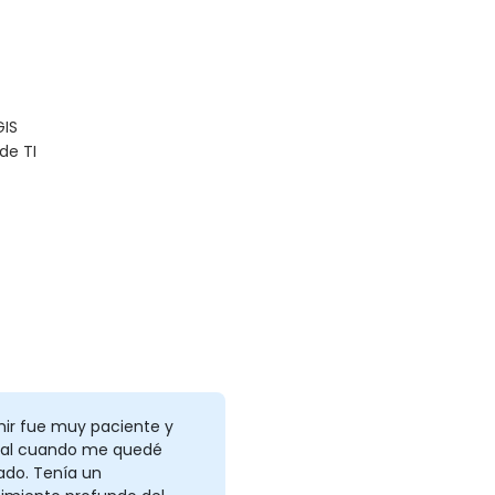
GIS
de TI
ir fue muy paciente y
cial cuando me quedé
ado. Tenía un