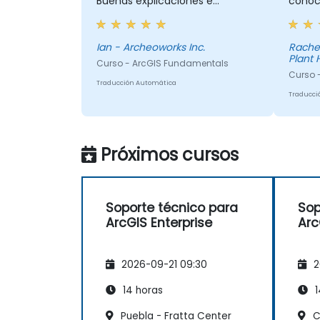
Buenas explicaciones e
conoc
integración de conceptos
tema y
teóricos y su relación con las
difer
aplicaciones prácticas.
detall
Ian - Archeoworks Inc.
Rache
Plant 
Curso - ArcGIS Fundamentals
Curso -
Traducción Automática
Traducci
Próximos cursos
Soporte técnico para
Sop
ArcGIS Enterprise
Arc
2026-09-21 09:30
2
14 horas
1
Puebla - Fratta Center
C