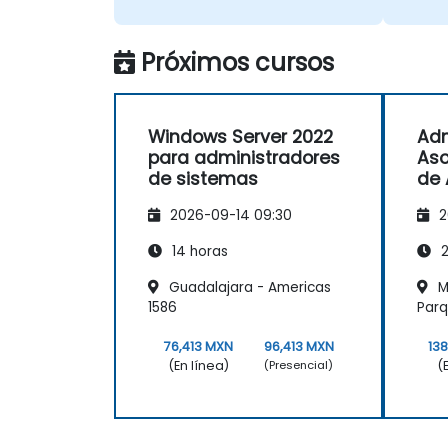
Próximos cursos
Windows Server 2022
Adm
para administradores
Aso
de sistemas
de 
Win
2026-09-14 09:30
2
14 horas
2
Guadalajara - Americas
Mo
1586
Par
76,413 MXN
96,413 MXN
13
(En línea)
(
(Presencial)