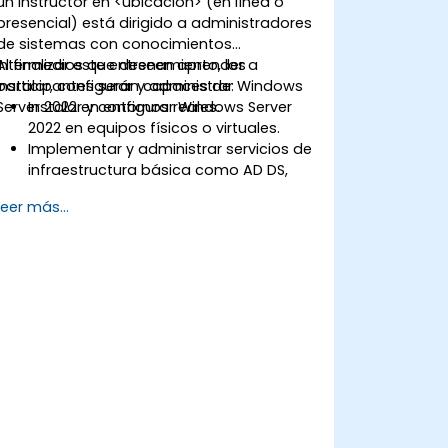
un instructor en <ubicación> (en línea o
presencial) está dirigido a administradores
de sistemas con conocimientos
intermedios que deseen aprender a
Al finalizar este entrenamiento, los
instalar, configurar y administrar Windows
participantes serán capaces de:
Server 2022 en entornos reales.
Instalar y configurar Windows Server
2022 en equipos físicos o virtuales.
Implementar y administrar servicios de
infraestructura básica como AD DS,
DNS y DHCP.
Leer más...
Aplicar virtualización, almacenamiento
y servicios de red siguiendo las
mejores prácticas.
Asegurar y administrar roles de
servidor, incluyendo Escritorio remoto,
IIS y WSUS.