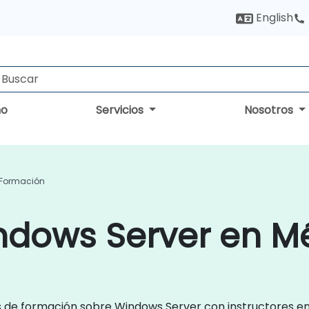
English
no
Servicios
Nosotros
 Formación
ndows Server en M
os de formación sobre Windows Server con instructores e