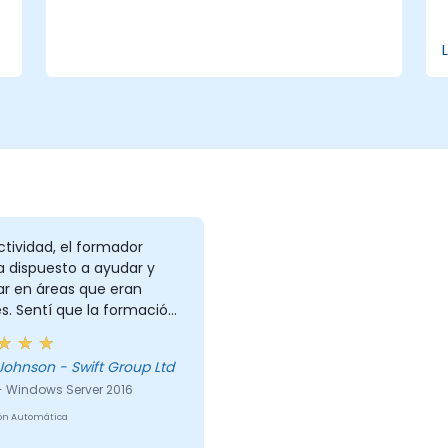
seguridad de los servidores.
Implementar virtualización mediante
Hyper-V para una gestión eficiente de
recursos.
e
u
ctividad, el formador
a dispuesto a ayudar y
ar en áreas que eran
les. Sentí que la formación
almente útil para mí.
Johnson - Swift Group Ltd
- Windows Server 2016
ón Automática