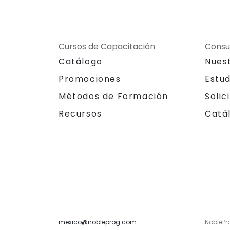
Cursos de Capacitación
Consu
Catálogo
Nues
Promociones
Estu
Métodos de Formación
Solic
Recursos
Catá
mexico@nobleprog.com
NoblePr