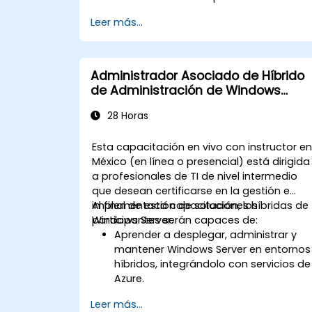
Leer más...
Administrador Asociado de Híbrido
de Administración de Windows
Server
28 Horas
Esta capacitación en vivo con instructor e
México (en línea o presencial) está dirigida
a profesionales de TI de nivel intermedio
que desean certificarse en la gestión e
implementación de soluciones híbridas de
Al final de esta capacitación, los
Windows Server.
participantes serán capaces de:
Aprender a desplegar, administrar y
mantener Windows Server en entornos
híbridos, integrándolo con servicios de
Azure.
Comprender cómo implementar y
Leer más...
administrar los Servicios de Dominio d