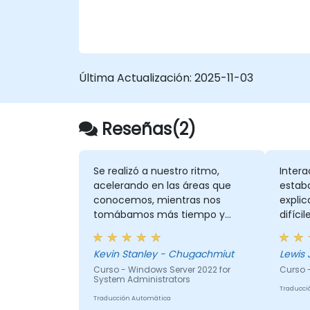
Active Directory (AD DS) y sincronizar
identidades entre el entorno local y
Azure Active Directory (Azure AD).
Configurar Hyper-V, características de
red y soluciones de almacenamiento
Última Actualización:
2025-11-03
en Windows Server para una
configuración híbrida.
Administrar máquinas virtuales IaaS d
Reseñas(2)
Windows Server en Azure, incluyendo s
despliegue, configuración y escalado.
Se realizó a nuestro ritmo,
Intera
acelerando en las áreas que
estab
conocemos, mientras nos
explic
tomábamos más tiempo y
difíci
proporcionábamos más
fue re
información donde lo
Kevin Stanley - Chugachmiut
Lewis 
necesitábamos.
Curso - Windows Server 2022 for
Curso 
System Administrators
Traducci
Traducción Automática