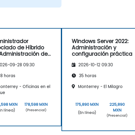
inistrador
Windows Server 2022:
ciado de Híbrido
Administración y
Administración de
configuración práctica
dows Server
026-09-28 09:30
2026-10-12 09:30
8 horas
35 horas
nterrey - Oficinas en el
Monterrey - El Milagro
que
8,598 MXN
178,598 MXN
175,890 MXN
225,890
En línea)
MXN
(Presencial)
(En línea)
(Presencial)