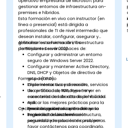
operativo empresarial de Microsoft para
gestionar entornos de infraestructura on-
premises e híbridos.
Esta formación en vivo con instructor (en
línea o presencial) está dirigida a
o
profesionales de TI de nivel intermedio que
desean instalar, configurar, asegurar y
gestionar los servicios de infraestructura
Al finalizar esta formación, los
de Windows Server 2022.
participantes serán capaces de:
Configurar y administrar un entorno
seguro de Windows Server 2022.
Configurar y mantener Active Directory,
DNS, DHCP y Objetos de directiva de
Formato del curso
grupo (GPO).
Implementar acceso remoto, servicios
Clase interactiva y discusión.
de certificados, RDS, Hyper-V y
Uso práctico de Windows Server en
o
características de alta disponibilidad.
escenarios de laboratorio del mundo
Aplicar las mejores prácticas para la
real.
l
Opciones de personalización del curso
monitorización, recuperación y
Ejercicios guiados centrados en la
seguridad del sistema.
implementación de infraestructura,
Para solicitar una formación
seguridad y resolución de problemas.
personalizada para este curso, por
favor contáctenos para coordinarlo.