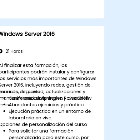
Windows Server 2016
21 Horas
Al finalizar esta formación, los
participantes podrán instalar y configurar
los servicios más importantes de Windows
Server 2016, incluyendo redes, gestión de
usuarios, seguridad, actualizaciones y
Formato del curso
mantenimiento, scripting en PowerShell y
Conferencia interactiva y discusión
más.
Abundantes ejercicios y práctica
Ejecución práctica en un entorno de
laboratorio en vivo
Opciones de personalización del curso
Para solicitar una formación
personalizada para este curso, por