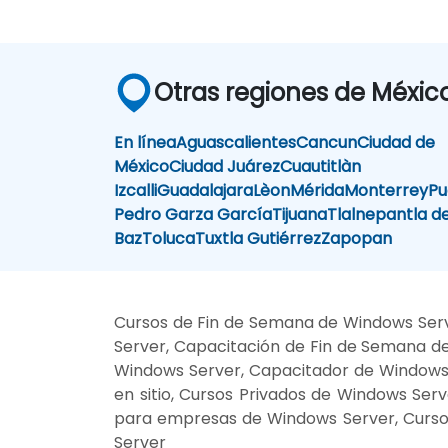
Otras regiones de Méxic
En línea
Aguascalientes
Cancun
Ciudad de
México
Ciudad Juárez
Cuautitlàn
Izcalli
Guadalajara
Lèon
Mérida
Monterrey
Pu
Pedro Garza García
Tijuana
Tlalnepantla d
Baz
Toluca
Tuxtla Gutiérrez
Zapopan
Cursos de Fin de Semana de Windows Serv
Server, Capacitación de Fin de Semana de
Windows Server, Capacitador de Windows 
en sitio, Cursos Privados de Windows Ser
para empresas de Windows Server, Curso
Server