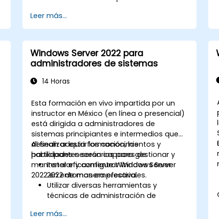
Leer más...
Windows Server 2022 para
administradores de sistemas
14 Horas
n
Esta formación en vivo impartida por un
instructor en México (en línea o presencial)
está dirigida a administradores de
sistemas principiantes e intermedios que
desean adquirir los conocimientos y
Al finalizar esta formación, los
habilidades necesarios para gestionar y
participantes serán capaces de:
mantener eficazmente Windows Server
Instalar y configurar Windows Server
2022 en entornos empresariales.
2022 de manera efectiva.
Utilizar diversas herramientas y
técnicas de administración de
servidores.
Leer más...
e
Configurar servicios de red y reforzar la