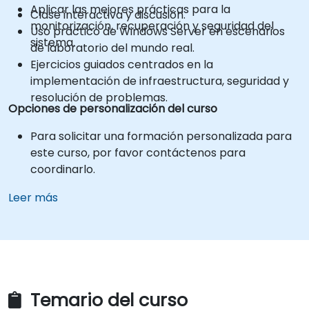
Aplicar las mejores prácticas para la
Clase interactiva y discusión.
monitorización, recuperación y seguridad del
Uso práctico de Windows Server en escenarios
sistema.
de laboratorio del mundo real.
Ejercicios guiados centrados en la
implementación de infraestructura, seguridad y
resolución de problemas.
Opciones de personalización del curso
Para solicitar una formación personalizada para
este curso, por favor contáctenos para
coordinarlo.
Leer más
Temario del curso