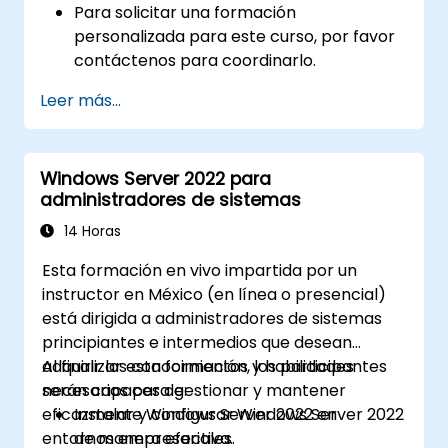
Para solicitar una formación
personalizada para este curso, por favor
contáctenos para coordinarlo.
Leer más...
Windows Server 2022 para
administradores de sistemas
14 Horas
Esta formación en vivo impartida por un
instructor en México (en línea o presencial)
está dirigida a administradores de sistemas
principiantes e intermedios que desean
adquirir los conocimientos y habilidades
Al finalizar esta formación, los participantes
necesarios para gestionar y mantener
serán capaces de:
eficazmente Windows Server 2022 en
Instalar y configurar Windows Server 2022
entornos empresariales.
de manera efectiva.