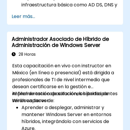
infraestructura básica como AD DS, DNS y
DHCP.
Leer más...
Aplicar virtualización, almacenamiento y
servicios de red siguiendo las mejores
prácticas.
Administrador Asociado de Híbrido de
Asegurar y administrar roles de servidor,
Administración de Windows Server
incluyendo Escritorio remoto, IIS y WSUS.
28 Horas
Esta capacitación en vivo con instructor en
México (en línea o presencial) está dirigida a
profesionales de TI de nivel intermedio que
desean certificarse en la gestión e
implementación de soluciones híbridas de
Al final de esta capacitación, los participantes
Windows Server.
serán capaces de:
Aprender a desplegar, administrar y
mantener Windows Server en entornos
híbridos, integrándolo con servicios de
Azure.