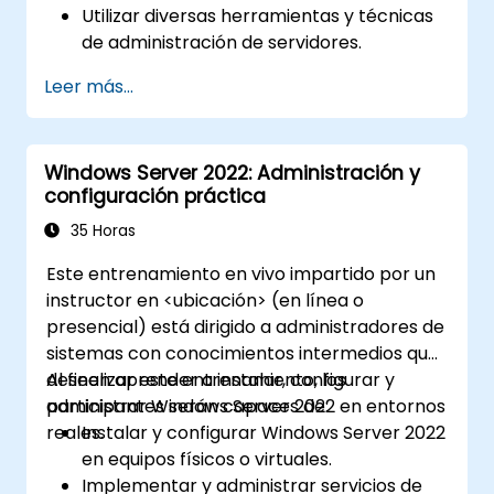
Utilizar diversas herramientas y técnicas
de administración de servidores.
Configurar servicios de red y reforzar la
Leer más...
seguridad de los servidores.
Implementar virtualización mediante
Hyper-V para una gestión eficiente de
Windows Server 2022: Administración y
recursos.
configuración práctica
35 Horas
Este entrenamiento en vivo impartido por un
instructor en <ubicación> (en línea o
presencial) está dirigido a administradores de
sistemas con conocimientos intermedios que
deseen aprender a instalar, configurar y
Al finalizar este entrenamiento, los
administrar Windows Server 2022 en entornos
participantes serán capaces de:
reales.
Instalar y configurar Windows Server 2022
en equipos físicos o virtuales.
Implementar y administrar servicios de