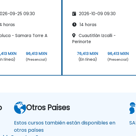
026-09-25 09:30
2026-10-09 09:30
4 horas
14 horas
oluca - Samara Torre A
Cuautitlàn Izcalli -
Perinorte
,413 MXN
96,413 MXN
76,413 MXN
96,413 MXN
En línea)
(En línea)
(Presencial)
(Presencial)
o
Otros Paises
Estos cursos también están disponibles en
SA
otros países