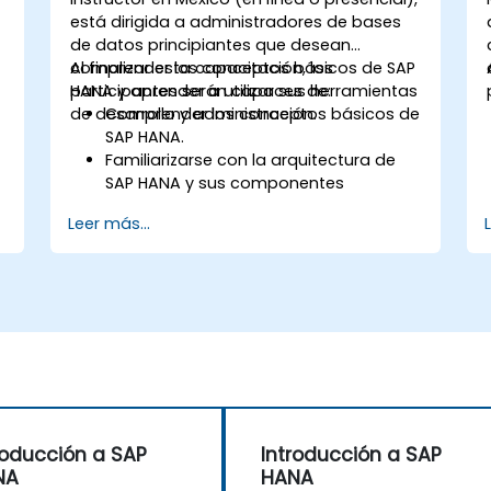
está dirigida a administradores de bases
de datos principiantes que desean
comprender los conceptos básicos de SAP
Al finalizar esta capacitación, los
HANA y aprender a utilizar sus herramientas
participantes serán capaces de:
de desarrollo y administración.
Comprender los conceptos básicos de
SAP HANA.
Familiarizarse con la arquitectura de
SAP HANA y sus componentes
principales.
Leer más...
Conocer las herramientas de
desarrollo y administración de SAP
HANA.
roducción a SAP
Introducción a SAP
NA
HANA