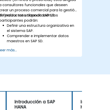
a consultores funcionales que deseen
crear un proceso comercial para la gestión
de productos utilizando SAP SD.
Al finalizar esta capacitación, los
participantes podrán:
Definir una estructura organizativa en
el sistema SAP.
Comprender e implementar datos
maestros en SAP SD.
Crear consultas de ventas,
Leer más...
cotizaciones, pedidos de venta y
facturas en el sistema SAP.
Introducción a SAP
Introducción 
HANA
HANA