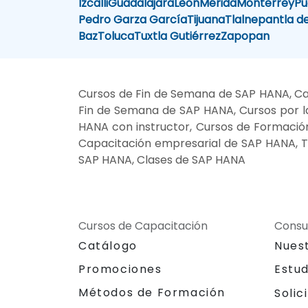
Izcalli
Guadalajara
Lèon
Mérida
Monterrey
Pu
Pedro Garza García
Tijuana
Tlalnepantla d
Baz
Toluca
Tuxtla Gutiérrez
Zapopan
Cursos de Fin de Semana de SAP HANA, Ca
Fin de Semana de SAP HANA, Cursos por l
HANA con instructor, Cursos de Formación
Capacitación empresarial de SAP HANA, T
SAP HANA, Clases de SAP HANA
Cursos de Capacitación
Consu
Catálogo
Nues
Promociones
Estu
Métodos de Formación
Solic