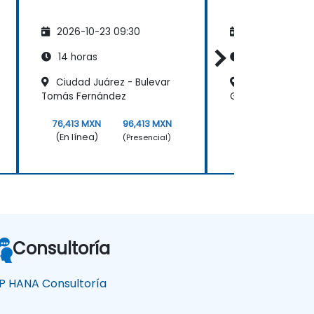
2026-10-23 09:30
2026-11-06 09
14 horas
14 horas
Ciudad Juárez - Bulevar
Aguascaliente
Tomás Fernández
Galerìas
76,413 MXN
96,413 MXN
76,413 MXN
(En línea)
(En línea)
(Presencial)
Consultoría
P HANA Consultoría