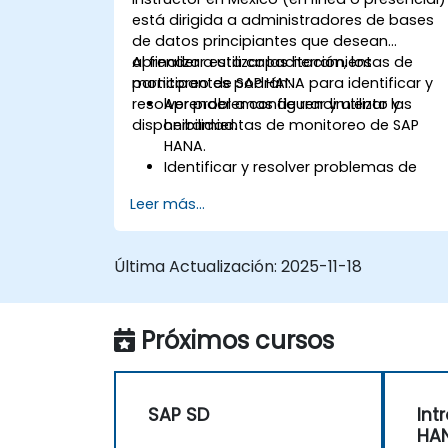
está dirigida a administradores de bases
de datos principiantes que desean
aprender a utilizar las herramientas de
Al finalizar esta capacitación, los
monitoreo de SAP HANA para identificar y
participantes podrán:
resolver problemas de rendimiento y
Aprender a configurar y utilizar las
disponibilidad.
herramientas de monitoreo de SAP
HANA.
Identificar y resolver problemas de
rendimiento y disponibilidad en
Leer más...
entornos SAP HANA.
Optimizar el rendimiento del sistema y
la utilización de recursos.
Última Actualización:
2025-11-18
Implementar las mejores prácticas de
monitoreo y mantenimiento para
entornos SAP HANA.
Próximos cursos
SAP SD
Int
HA