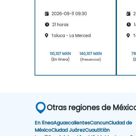
2026-09-11 09:30
2
21 horas
1
Toluca - La Merced
T
110,107 MXN
140,107 MXN
76
(En línea)
(
(Presencial)
Otras regiones de Méxic
En línea
Aguascalientes
Cancun
Ciudad de
México
Ciudad Juárez
Cuautitlàn