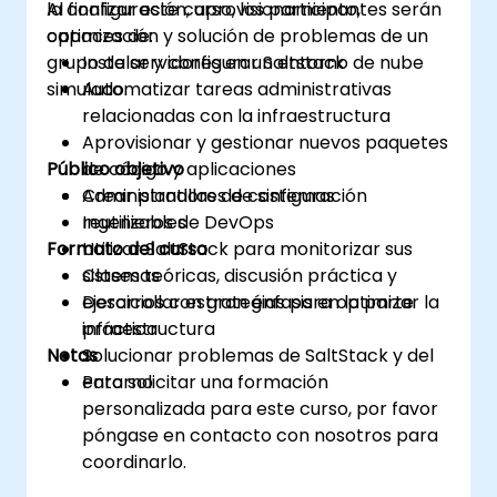
la configuración, aprovisionamiento,
Al finalizar este curso, los participantes serán
optimización y solución de problemas de un
capaces de:
grupo de servidores en un entorno de nube
Instalar y configurar Saltstack
simulado.
Automatizar tareas administrativas
relacionadas con la infraestructura
Aprovisionar y gestionar nuevos paquetes
Público objetivo
de código y aplicaciones
Crear plantillas de configuración
Administradores de sistemas
reutilizables
Ingenieros de DevOps
Formato del curso
Utilizar SaltStack para monitorizar sus
sistemas
Clases teóricas, discusión práctica y
Desarrollar estrategias para optimizar la
ejercicios con gran énfasis en la parte
infraestructura
práctica
Notas
Solucionar problemas de SaltStack y del
entorno
Para solicitar una formación
personalizada para este curso, por favor
póngase en contacto con nosotros para
coordinarlo.