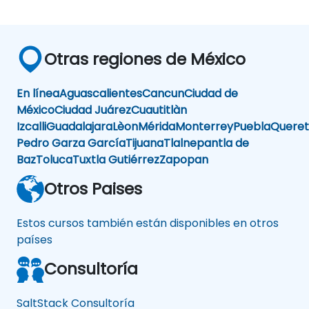
Otras regiones de México
En línea
Aguascalientes
Cancun
Ciudad de
México
Ciudad Juárez
Cuautitlàn
Izcalli
Guadalajara
Lèon
Mérida
Monterrey
Puebla
Queret
Pedro Garza García
Tijuana
Tlalnepantla de
Baz
Toluca
Tuxtla Gutiérrez
Zapopan
Otros Paises
Estos cursos también están disponibles en otros
países
Consultoría
SaltStack Consultoría