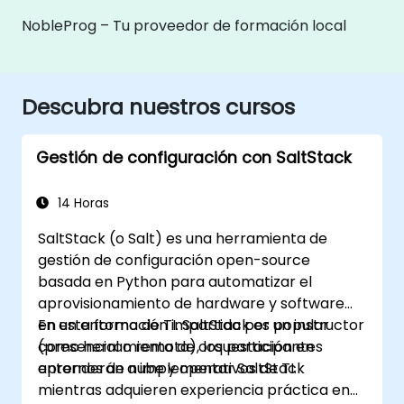
NobleProg – Tu proveedor de formación local
Descubra nuestros cursos
Gestión de configuración con SaltStack
14 Horas
SaltStack (o Salt) es una herramienta de
gestión de configuración open-source
basada en Python para automatizar el
aprovisionamiento de hardware y software
en un entorno de TI. SaltStack es popular
En esta formación impartida por un instructor
como herramienta de orquestación en
(presencial o remota), los participantes
entornos de nube y operativos de TI.
aprenderán a implementar SaltStack
mientras adquieren experiencia práctica en