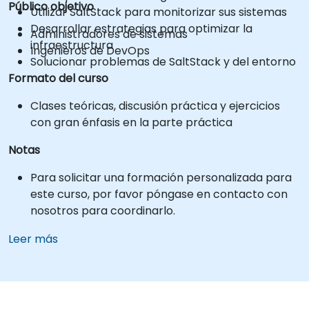
Público objetivo
Utilizar SaltStack para monitorizar sus sistemas
Desarrollar estrategias para optimizar la
Administradores de sistemas
infraestructura
Ingenieros de DevOps
Solucionar problemas de SaltStack y del entorno
Formato del curso
Clases teóricas, discusión práctica y ejercicios
con gran énfasis en la parte práctica
Notas
Para solicitar una formación personalizada para
este curso, por favor póngase en contacto con
nosotros para coordinarlo.
Leer más